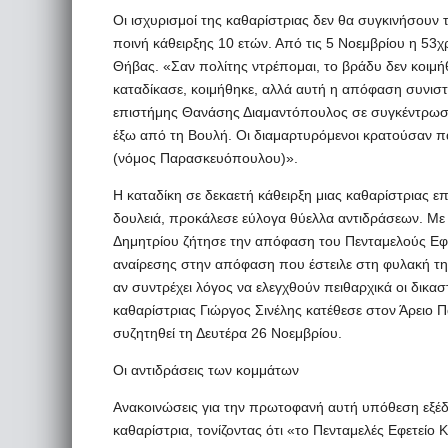
Οι ισχυρισμοί της καθαρίστριας δεν θα συγκινήσουν 
ποινή κάθειρξης 10 ετών. Από τις 5 Νοεμβρίου η 53χρ
Θήβας. «Σαν πολίτης ντρέπομαι, το βράδυ δεν κοιμ
καταδίκασε, κοιμήθηκε, αλλά αυτή η απόφαση συνιστ
επιστήμης Θανάσης Διαμαντόπουλος σε συγκέντρωσ
έξω από τη Βουλή. Οι διαμαρτυρόμενοι κρατούσαν π
(νόμος Παρασκευόπουλου)».
Η καταδίκη σε δεκαετή κάθειρξη μιας καθαρίστριας ε
δουλειά, προκάλεσε εύλογα θύελλα αντιδράσεων. Με
Δημητρίου ζήτησε την απόφαση του Πενταμελούς Εφε
αναίρεσης στην απόφαση που έστειλε στη φυλακή την 
αν συντρέχει λόγος να ελεγχθούν πειθαρχικά οι δικ
καθαρίστριας Γιώργος Σινέλης κατέθεσε στον Άρειο Π
συζητηθεί τη Δευτέρα 26 Νοεμβρίου.
Οι αντιδράσεις των κομμάτων
Ανακοινώσεις για την πρωτοφανή αυτή υπόθεση εξέδ
καθαρίστρια, τονίζοντας ότι «το Πενταμελές Εφετεί