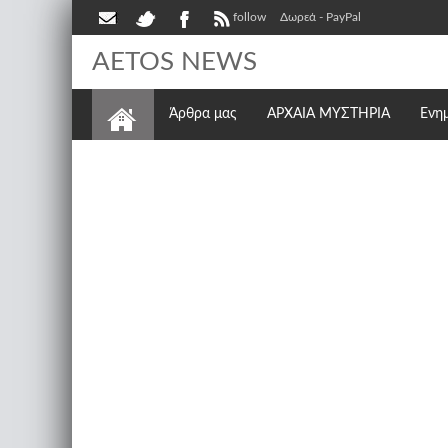
follow
Δωρεά - PayPal
AETOS NEWS
Άρθρα μας
ΑΡΧΑΙΑ ΜΥΣΤΗΡΙΑ
Ενη