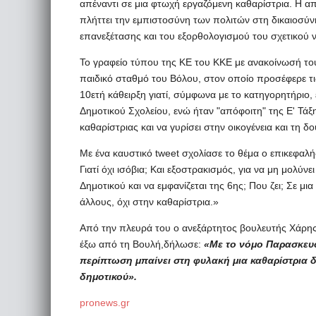
απέναντι σε μια φτωχή εργαζόμενη καθαρίστρια. Η α
πλήττει την εμπιστοσύνη των πολιτών στη δικαιοσύ
επανεξέτασης και του εξορθολογισμού του σχετικού 
Το γραφείο τύπου της ΚΕ του ΚΚΕ με ανακοίνωσή του
παιδικό σταθμό του Βόλου, στον οποίο προσέφερε τι
10ετή κάθειρξη γιατί, σύμφωνα με το κατηγορητήριο,
Δημοτικού Σχολείου, ενώ ήταν "απόφοιτη" της Ε' Τάξη
καθαρίστριας και να γυρίσει στην οικογένεια και τη δο
Με ένα καυστικό tweet σχολίασε το θέμα ο επικεφαλ
Γιατί όχι ισόβια; Και εξοστρακισμός, για να μη μολύνει
Δημοτικού και να εμφανίζεται της 6ης; Που ζει; Σε μ
άλλους, όχι στην καθαρίστρια.»
Από την πλευρά του ο ανεξάρτητος βουλευτής Χάρη
έξω από τη Βουλή,δήλωσε:
«Με το νόμο Παρασκευό
περίπτωση μπαίνει στη φυλακή μια καθαρίστρια δ
δημοτικού».
pronews.gr