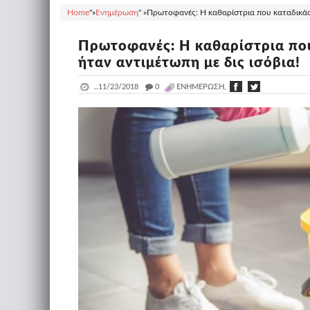
Home
"»
Ενημέρωση
" »
Πρωτοφανές: Η καθαρίστρια που καταδικάστ
Πρωτοφανές: Η καθαρίστρια που
ήταν αντιμέτωπη με δις ισόβια!
..
11/23/2018
_
0
ΕΝΗΜΈΡΩΣΗ,