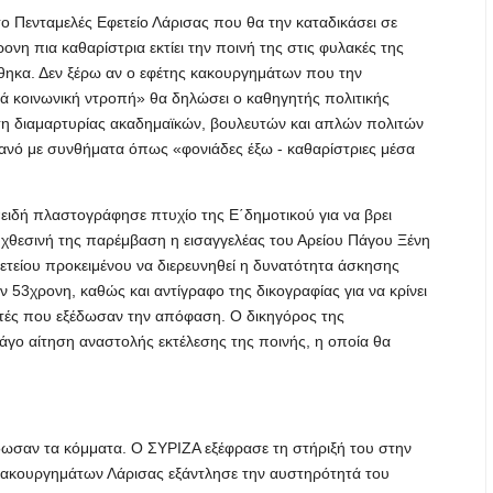
το Πενταμελές Εφετείο Λάρισας που θα την καταδικάσει σε
ονη πια καθαρίστρια εκτίει την ποινή της στις φυλακές της
ήθηκα. Δεν ξέρω αν ο εφέτης κακουργημάτων που την
ά κοινωνική ντροπή» θα δηλώσει ο καθηγητής πολιτικής
η διαμαρτυρίας ακαδημαϊκών, βουλευτών και απλών πολιτών
ανό με συνθήματα όπως «φονιάδες έξω - καθαρίστριες μέσα
πειδή πλαστογράφησε πτυχίο της Ε΄δημοτικού για να βρει
 χθεσινή της παρέμβαση η εισαγγελέας του Αρείου Πάγου Ξένη
τείου προκειμένου να διερευνηθεί η δυνατότητα άσκησης
53χρονη, καθώς και αντίγραφο της δικογραφίας για να κρίνει
αστές που εξέδωσαν την απόφαση. Ο δικηγόρος της
άγο αίτηση αναστολής εκτέλεσης της ποινής, η οποία θα
ωσαν τα κόμματα. Ο ΣΥΡΙΖΑ εξέφρασε τη στήριξή του στην
ο Κακουργημάτων Λάρισας εξάντλησε την αυστηρότητά του