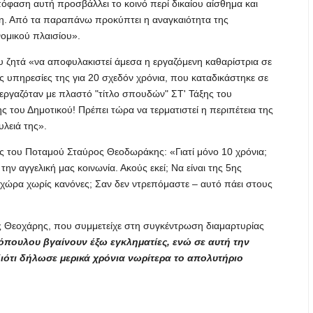
πόφαση αυτή προσβάλλει το κοινό περί δικαίου αίσθημα και
νη. Από τα παραπάνω προκύπτει η αναγκαιότητα της
νομικού πλαισίου».
 ζητά «να αποφυλακιστεί άμεσα η εργαζόμενη καθαρίστρια σε
ς υπηρεσίες της για 20 σχεδόν χρόνια, που καταδικάστηκε σε
 εργαζόταν με πλαστό "τίτλο σπουδών" ΣΤ' Τάξης του
ς του Δημοτικού! Πρέπει τώρα να τερματιστεί η περιπέτεια της
υλειά της».
ής του Ποταμού Σταύρος Θεοδωράκης: «Γιατί μόνο 10 χρόνια;
 την αγγελική μας κοινωνία. Ακούς εκεί; Να είναι της 5ης
ια χώρα χωρίς κανόνες; Σαν δεν ντρεπόμαστε – αυτό πάει στους
ς Θεοχάρης, που συμμετείχε στη συγκέντρωση διαμαρτυρίας
πουλου βγαίνουν έξω εγκληματίες, ενώ σε αυτή την
ιότι δήλωσε μερικά χρόνια νωρίτερα το απολυτήριο