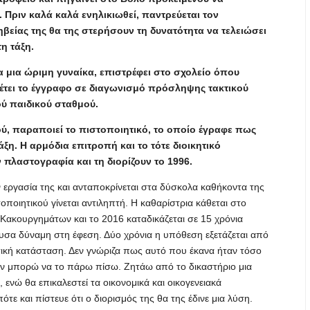
 Πριν καλά καλά ενηλικιωθεί, παντρεύεται τον
βείας της θα της στερήσουν τη δυνατότητα να τελειώσει
η τάξη.
πια μια ώριμη γυναίκα, επιστρέφει στο σχολείο όπου
θέτει το έγγραφο σε διαγωνισμό πρόσληψης τακτικού
ύ παιδικού σταθμού.
ού, παραποιεί το πιστοποιητικό, το οποίο έγραφε πως
τάξη. Η αρμόδια επιτροπή και το τότε διοικητικό
 πλαστογραφία και τη διορίζουν το 1996.
ην εργασία της και ανταποκρίνεται στα δύσκολα καθήκοντα της
ποιητικού γίνεται αντιληπτή. Η καθαρίστρια κάθεται στο
Κακουργημάτων και το 2016 καταδικάζεται σε 15 χρόνια
υσα δύναμη στη έφεση. Δύο χρόνια η υπόθεση εξετάζεται από
τική κατάσταση. Δεν γνώριζα πως αυτό που έκανα ήταν τόσο
εν μπορώ να το πάρω πίσω. Ζητάω από το δικαστήριο μια
 ενώ θα επικαλεστεί τα οικονομικά και οικογενειακά
τε και πίστευε ότι ο διορισμός της θα της έδινε μια λύση.