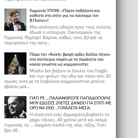
Γερμανός ΥΠΟΙΚ: «Πάρτε ποδήλατο και
καθίστε στο σπίτι για να πιέσουμε τον
Β.Πούτιν»!
Μια απίστευτη οδηγία προς τους πολίτες
έδωσε ο υπουργός Οικονομικών της
Γερμανίας Ρόμπερτ Χάμπεκ, καθώς τους ζήτησε να
περιορίσουν την κατα...
Πάρα την «θεϊκή» βροχή ορδες δούλοι πήγαν
στο σύνταγμα παρέα με τα παράσιτα του
κακού γνωστοί ως κομμουνιστες
Μυαλο δεν βαζουν οι δουλοι του Γιαχβε
και των φυλων του εδω και πανω απο 20
αιωνες ουτε με τα διαβολικα κομμουνιστικα μπολια
εβαλαν μαλ...
ΓΙΑΤΙ ΡΕ ....ΠΑΛΙΑΝΘΡΩΠΕ ΠΑΠΑΔΟΠΟΥΛΕ
ΜΟΥ ΕΔΩΣΕΣ 20ΕΤΕΣ ΔΑΝΕΙΟ ΓΙΑ ΣΠΙΤΙ ΜΕ
ΟΡΟ ΝΑ ΕΧΕΙ ...ΤΟΥΑΛΕΤΑ ΜΕΣΑ;
Η επιστολή ενός Δημοκράτη,διαβάστε το
μέχρι τέλους...40 χρόνια μετά και ακόμα
τυραννάς τα .... καημένα παιδιά της νέας τάξης. Γιατί
βρε άθ...