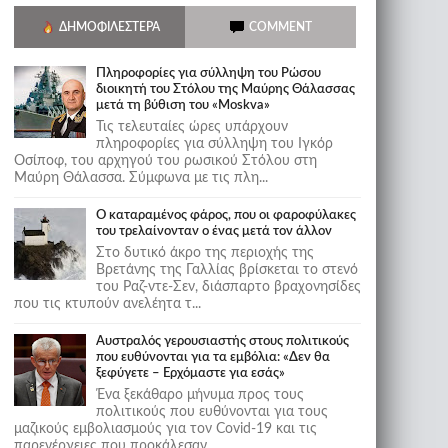
ΔΗΜΟΦΙΛΈΣΤΕΡΑ
COMMENT
Πληροφορίες για σύλληψη του Ρώσου
διοικητή του Στόλου της Mαύρης Θάλασσας
μετά τη βύθιση του «Moskva»
Τις τελευταίες ώρες υπάρχουν
πληροφορίες για σύλληψη του Ιγκόρ
Οσίποφ, του αρχηγού του ρωσικού Στόλου στη
Μαύρη Θάλασσα. Σύμφωνα με τις πλη...
Ο καταραμένος φάρος, που οι φαροφύλακες
του τρελαίνονταν ο ένας μετά τον άλλον
Στο δυτικό άκρο της περιοχής της
Βρετάνης της Γαλλίας βρίσκεται το στενό
του Ραζ-ντε-Σεν, διάσπαρτο βραχονησίδες
που τις κτυπούν ανελέητα τ...
Αυστραλός γερουσιαστής στους πολιτικούς
που ευθύνονται για τα εμβόλια: «Δεν θα
ξεφύγετε – Ερχόμαστε για εσάς»
Ένα ξεκάθαρο μήνυμα προς τους
πολιτικούς που ευθύνονται για τους
μαζικούς εμβολιασμούς για τον Covid-19 και τις
παρενέργειες που προκάλεσαν...