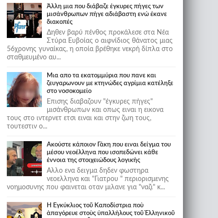
Άλλη μια που διάβαζε έγκυρες πήγες των
μισάνθρωπων πήγε αδιάβαστη ενώ έκανε
διακοπές
Δηθεν βαρύ πένθος προκάλεσε στα Νέα
Στύρα Ευβοίας ο αιφνίδιος θάνατος μιας
56χρονης γυναίκας, η οποία βρέθηκε νεκρή δίπλα στο
σταθμευμένο αυ...
Μια απο τα εκατομμύρια που πανε και
ζευγαρωνουν με κτηνώδες αγρίμια κατέληξε
στο νοσοκομείο
Επισης διαβαζουν "έγκυρες πήγες"
μισάνθρωπων και οπως ειναι η εικονα
τους στο ιντερνετ ετσι ειναι και στην ζωη τους,
τουτεστιν ο...
Ακούστε κάποιον Γάκη που ειναι δείγμα του
μέσου νεοέλληνα που ισοπεδώνει κάθε
έννοια της στοιχειώδους λογικής
Αλλο ενα δειγμα δηδεν φωστηρα
νεοελληνα και "Γιατρου " περιορισμενης
νοημοσυνης που φαινεται οταν μιλανε για "ναζι" κ...
Ἡ Ἐγκύκλιος τοῦ Καποδίστρια ποὺ
ἀπαγόρευε στοὺς ὑπαλλήλους τοῦ Ἑλληνικοῦ