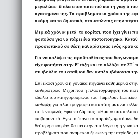
μεγαλώσει δίπλα στον παππού και τη γιαγιά του.
αγαπημένο της. Τα προβληματικά χρόνια της εφη
ακόμη και το δημοτικό, σταματώντας στην πέμπτ
Μερικά χρόνια μετά, το κορίτσι, που έχει γίνει 
φοιτούσε για να πάρει ένα πιστοποιητικό. Κατα
προσωπικού σε θέση καθαρίστριας ενός κρατικο
Για να καλύψει τις προϋποθέσεις του διαγωνισμ
είχε φοιτήσει στην Ε' τάξη και το αλλάζει σε ΣΤ΄ 
συμβούλιο του σταθμού δεν αντιλαμβάνονται την
Επί είκοσι χρόνια η γυναίκα πηγαίνει καθημερινά στ
καθαρίστριας. Μέχρι που η πλαστογράφηση του πιστο
εδώλιο του κατηγορουμένου του Τριμελούς Εφετείου 
κάθειρξη για πλαστρογραφία και απάτη με αναστέλλο
το Πενταμελές Εφετείο Λάρισας. «Ήμουν σε απελπισ
επιβαρυντικό. Εγώ το έκανα το παραδέχομαι όμως δ
δεύτερη ευκαιρία» θα πει στην απολογια τη η γυναίκα,
προβλήματα που αντιμετώπιζε εκείνη την περίοδο, οπό