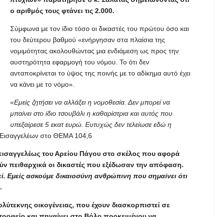
ο αριθμός τους φτάνει τις 2.000.
Σύμφωνα με τον ίδιο τόσο οι δικαστές του πρώτου όσο και
του δεύτερου βαθμού «ενήργησαν στα πλαίσια της
νομιμότητας ακολουθώντας μια ενδιάμεση ως προς την
αυστηρότητα εφαρμογή του νόμου. Το ότι δεν
ανταποκρίνεται το ύψος της ποινής με το αδίκημα αυτό έχει
να κάνει με το νόμο».
«Εμείς ζητήσει να αλλάξει η νομοθεσία. Δεν μπορεί να
μπαίνει στο ίδιο τσουβάλι η καθαρίστρια και αυτός που
υπεξαίρεσε 5 εκατ ευρώ. Ευτυχώς δεν τελείωσε εδώ η
Εισαγγελέων στο ΘΕΜΑ 104,6​
εισαγγελέως του Αρείου Πάγου στο σκέλος που αφορά
θούν πειθαρχικά οι δικαστές που εξέδωσαν την απόφαση.
ί. Εμείς ασκούμε δικαιοσύνη ανθρώπινη που σημαίνει ότι
.
πολύτεκνης οικογένειας, που έχουν διασκορπιστεί σε
τροφείο και πηγαίνει στο Βόλο προκειμένου να