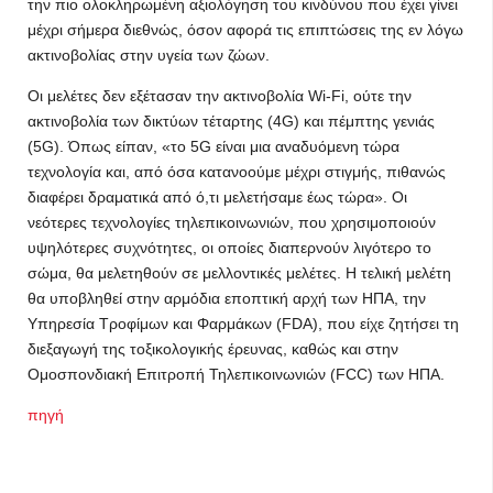
την πιο ολοκληρωμένη αξιολόγηση του κινδύνου που έχει γίνει
μέχρι σήμερα διεθνώς, όσον αφορά τις επιπτώσεις της εν λόγω
ακτινοβολίας στην υγεία των ζώων.
Οι μελέτες δεν εξέτασαν την ακτινοβολία Wi-Fi, ούτε την
ακτινοβολία των δικτύων τέταρτης (4G) και πέμπτης γενιάς
(5G). Όπως είπαν, «το 5G είναι μια αναδυόμενη τώρα
τεχνολογία και, από όσα κατανοούμε μέχρι στιγμής, πιθανώς
διαφέρει δραματικά από ό,τι μελετήσαμε έως τώρα». Οι
νεότερες τεχνολογίες τηλεπικοινωνιών, που χρησιμοποιούν
υψηλότερες συχνότητες, οι οποίες διαπερνούν λιγότερο το
σώμα, θα μελετηθούν σε μελλοντικές μελέτες. Η τελική μελέτη
θα υποβληθεί στην αρμόδια εποπτική αρχή των ΗΠΑ, την
Υπηρεσία Τροφίμων και Φαρμάκων (FDA), που είχε ζητήσει τη
διεξαγωγή της τοξικολογικής έρευνας, καθώς και στην
Ομοσπονδιακή Επιτροπή Τηλεπικοινωνιών (FCC) των ΗΠΑ.
πηγή