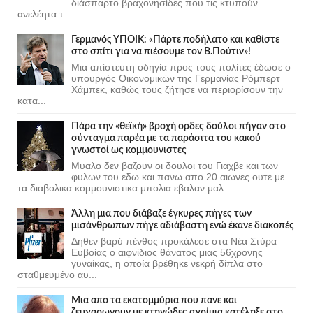
διάσπαρτο βραχονησίδες που τις κτυπούν
ανελέητα τ...
Γερμανός ΥΠΟΙΚ: «Πάρτε ποδήλατο και καθίστε
στο σπίτι για να πιέσουμε τον Β.Πούτιν»!
Μια απίστευτη οδηγία προς τους πολίτες έδωσε ο
υπουργός Οικονομικών της Γερμανίας Ρόμπερτ
Χάμπεκ, καθώς τους ζήτησε να περιορίσουν την
κατα...
Πάρα την «θεϊκή» βροχή ορδες δούλοι πήγαν στο
σύνταγμα παρέα με τα παράσιτα του κακού
γνωστοί ως κομμουνιστες
Μυαλο δεν βαζουν οι δουλοι του Γιαχβε και των
φυλων του εδω και πανω απο 20 αιωνες ουτε με
τα διαβολικα κομμουνιστικα μπολια εβαλαν μαλ...
Άλλη μια που διάβαζε έγκυρες πήγες των
μισάνθρωπων πήγε αδιάβαστη ενώ έκανε διακοπές
Δηθεν βαρύ πένθος προκάλεσε στα Νέα Στύρα
Ευβοίας ο αιφνίδιος θάνατος μιας 56χρονης
γυναίκας, η οποία βρέθηκε νεκρή δίπλα στο
σταθμευμένο αυ...
Μια απο τα εκατομμύρια που πανε και
ζευγαρωνουν με κτηνώδες αγρίμια κατέληξε στο