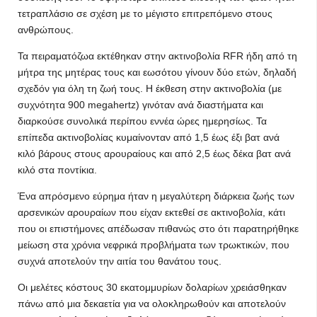
τετραπλάσιο σε σχέση με το μέγιστο επιτρεπόμενο στους
ανθρώπους.
Τα πειραματόζωα εκτέθηκαν στην ακτινοβολία RFR ήδη από τη
μήτρα της μητέρας τους και εωσότου γίνουν δύο ετών, δηλαδή
σχεδόν για όλη τη ζωή τους. Η έκθεση στην ακτινοβολία (με
συχνότητα 900 megahertz) γινόταν ανά διαστήματα και
διαρκούσε συνολικά περίπου εννέα ώρες ημερησίως. Τα
επίπεδα ακτινοβολίας κυμαίνονταν από 1,5 έως έξι βατ ανά
κιλό βάρους στους αρουραίους και από 2,5 έως δέκα βατ ανά
κιλό στα ποντίκια.
Ένα απρόσμενο εύρημα ήταν η μεγαλύτερη διάρκεια ζωής των
αρσενικών αρουραίων που είχαν εκτεθεί σε ακτινοβολία, κάτι
που οι επιστήμονες απέδωσαν πιθανώς στο ότι παρατηρήθηκε
μείωση στα χρόνια νεφρικά προβλήματα των τρωκτικών, που
συχνά αποτελούν την αιτία του θανάτου τους.
Οι μελέτες κόστους 30 εκατομμυρίων δολαρίων χρειάσθηκαν
πάνω από μια δεκαετία για να ολοκληρωθούν και αποτελούν