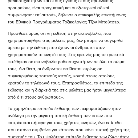
ραδιοσυχνοτήτων και στους όγκους στους αρσενικούς
αρουραίους είναι πραγματική και οι εξωτερικοί ειδικοί
συμφώνησαν επ’ αυτού», δήλωσε ο επικεφαλής επιστήμονας
του Εθνικού Προγράμματος Τοξικολογίας Τζον Μπούτσερ.
Πρόσθεσε όμως ότι «η έκθεση στην ακτινοβολία, που
χρησιμοποιήθηκε στις μελέτες μας, δεν μπορεί να συγκριθεί
άμεσα με την έκθεση που έχουν οι άνθρωποι όταν
χρησιμοποιούν το κινητό τους. Στις έρευνές μας τα τρωκτικά
εκτέθηκαν σε ακτινοβολία ραδιοσυχνοτήτων σε όλο το σώμα
τους. Αντίθετα, οι άνθρωποι εκτίθενται κυρίως σε
συγκεκριμένους τοπικούς ιστούς, κοντά στους οποίους
κρατούν το τηλέφωνό τους. Επιπροσθέτως, τα επίπεδα της
έκθεσης και η διάρκειά της στις μελέτες μας ήσαν μεγαλύτερα
από ό,τι στους ανθρώπους».
Το χαμηλότερο επίπεδο έκθεσης των πειραματόζωων ήταν
ανάλογο με την μέγιστη τοπική έκθεση των ιστών που
επιτρέπεται σήμερα για τους χρήστες κινητών, ένα επίπεδο
που σπάνια συμβαίνει για κάποιον που κάνει τυπική χρήση της
συσκευής του. Το υψηλότερο επίπεδο έκθεσης των ζώων ήταν