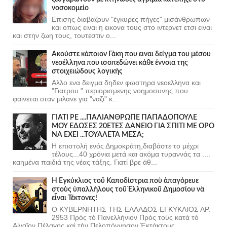
νοσοκομείο
Επισης διαβαζουν "έγκυρες πήγες" μισάνθρωπων
και οπως ειναι η εικονα τους στο ιντερνετ ετσι ειναι
και στην ζωη τους, τουτεστιν ο...
Ακούστε κάποιον Γάκη που ειναι δείγμα του μέσου
νεοέλληνα που ισοπεδώνει κάθε έννοια της
στοιχειώδους λογικής
Αλλο ενα δειγμα δηδεν φωστηρα νεοελληνα και
"Γιατρου " περιορισμενης νοημοσυνης που
φαινεται οταν μιλανε για "ναζι" κ...
ΓΙΑΤΙ ΡΕ ....ΠΑΛΙΑΝΘΡΩΠΕ ΠΑΠΑΔΟΠΟΥΛΕ
ΜΟΥ ΕΔΩΣΕΣ 20ΕΤΕΣ ΔΑΝΕΙΟ ΓΙΑ ΣΠΙΤΙ ΜΕ ΟΡΟ
ΝΑ ΕΧΕΙ ...ΤΟΥΑΛΕΤΑ ΜΕΣΑ;
Η επιστολή ενός Δημοκράτη,διαβάστε το μέχρι
τέλους...40 χρόνια μετά και ακόμα τυραννάς τα ....
καημένα παιδιά της νέας τάξης. Γιατί βρε άθ...
Ἡ Ἐγκύκλιος τοῦ Καποδίστρια ποὺ ἀπαγόρευε
στοὺς ὑπαλλήλους τοῦ Ἑλληνικοῦ Δημοσίου νὰ
εἶναι Τέκτονες!
Ο ΚΥΒΕΡΝΗΤΗΣ ΤΗΣ ΕΛΛΑΔΟΣ ΕΓΚΥΚΛΙΟΣ ΑΡ.
2953 Πρὸς τὸ Πανελλήνιον Πρὸς τοὺς κατὰ τὸ
Αἰγαῖον Πέλαγος καὶ τὴν Πελοπόννησον Ἐκτάκτους