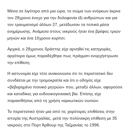
Μέσα σε λιγότερο από μια ώρα, το σώμα των ενόρκων έκρινε
τον 28χρονο ένοχο για την δολοφονία έξι ανθρώπων και για
τον τραυματισμό άλλων 27, μετέδωσαν τα τοπικά μέσα
ενημέρωσης. Ανάμεσα στους νεκρούς ήταν ένα βρέφος τριών
μηνών και ένα 10χρονο κορίτσι.
Αρχικά, ο 28χρονος δράστης είχε αρνηθεί τις κατηγορίες,
αργότερα όμως παραδέχθηκε πως πράγματι ενορχήστρωσε
την επίθεση.
Η αστυνομία είχε τότε ανακοινώσει ότι το περιστατικό δεν
συνδέεται με την τρομοκρατία και ότι ο οδηγός είχε
«βεβαρημένο ποινικό μητρώο» που, μεταξύ άλλων, αφορούσε
και καταδίκες για ενδοοικογενειακή βία. Επίσης είχε
παραισθήσεις από τη χρήση ναρκωτικών ουσιών.
Το περιστατικό ήταν μια από τις χειρότερες επιθέσεις στην
ιστορία της Αυστραλίας, μετά την πολύνεκρη επίθεση με 35
νεκρούς στο Πορτ Άρθουρ της Ταζμανίας το 1996.