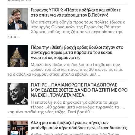
Γερμανός ΥΠΟΙΚ: «Πάρτε ποδήλατο και καθίστε
στο σπίτι για να πιέσουμε τον Β.Πούτιν»!
Μια απίστευτη οδηγία προς τους πολίτες έδωσε ο
υπουργός Οικονομικών της Γερμανίας Ρόμπερτ
Χάμπεκ, καθώς τους ζήτησε να περιορίσουν την
κατα...
Πάρα την «θεϊκή» βροχή ορδες δούλοι πήγαν στο
σύνταγμα παρέα με τα παράσιτα του κακού
γνωστοί ως κομμουνιστες
Μυαλο δεν βαζουν οι δουλοι του Γιαχβε και των
φυλων του εδω και πανω απο 20 αιωνες ουτε με
τα διαβολικα κομμουνιστικα μπολια εβαλαν μαλ...
ΓΙΑΤΙ ΡΕ ....ΠΑΛΙΑΝΘΡΩΠΕ ΠΑΠΑΔΟΠΟΥΛΕ
ΜΟΥ ΕΔΩΣΕΣ 20ΕΤΕΣ ΔΑΝΕΙΟ ΓΙΑ ΣΠΙΤΙ ΜΕ ΟΡΟ
ΝΑ ΕΧΕΙ ...ΤΟΥΑΛΕΤΑ ΜΕΣΑ;
Η επιστολή ενός Δημοκράτη,διαβάστε το μέχρι
τέλους...40 χρόνια μετά και ακόμα τυραννάς τα ....
καημένα παιδιά της νέας τάξης. Γιατί βρε άθ...
Άλλη μια που διάβαζε έγκυρες πήγες των
μισάνθρωπων πήγε αδιάβαστη ενώ έκανε διακοπές
Δηθεν βαρύ πένθος προκάλεσε στα Νέα Στύρα