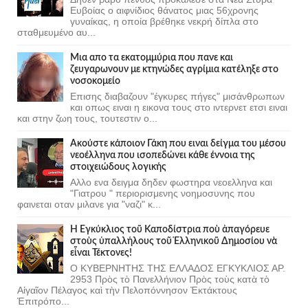
Ευβοίας ο αιφνίδιος θάνατος μιας 56χρονης
γυναίκας, η οποία βρέθηκε νεκρή δίπλα στο
σταθμευμένο αυ...
Μια απο τα εκατομμύρια που πανε και
ζευγαρωνουν με κτηνώδες αγρίμια κατέληξε στο
νοσοκομείο
Επισης διαβαζουν "έγκυρες πήγες" μισάνθρωπων
και οπως ειναι η εικονα τους στο ιντερνετ ετσι ειναι
και στην ζωη τους, τουτεστιν ο...
Ακούστε κάποιον Γάκη που ειναι δείγμα του μέσου
νεοέλληνα που ισοπεδώνει κάθε έννοια της
στοιχειώδους λογικής
Αλλο ενα δειγμα δηδεν φωστηρα νεοελληνα και
"Γιατρου " περιορισμενης νοημοσυνης που
φαινεται οταν μιλανε για "ναζι" κ...
Ἡ Ἐγκύκλιος τοῦ Καποδίστρια ποὺ ἀπαγόρευε
στοὺς ὑπαλλήλους τοῦ Ἑλληνικοῦ Δημοσίου νὰ
εἶναι Τέκτονες!
Ο ΚΥΒΕΡΝΗΤΗΣ ΤΗΣ ΕΛΛΑΔΟΣ ΕΓΚΥΚΛΙΟΣ ΑΡ.
2953 Πρὸς τὸ Πανελλήνιον Πρὸς τοὺς κατὰ τὸ
Αἰγαῖον Πέλαγος καὶ τὴν Πελοπόννησον Ἐκτάκτους
Ἐπιτρόπο...