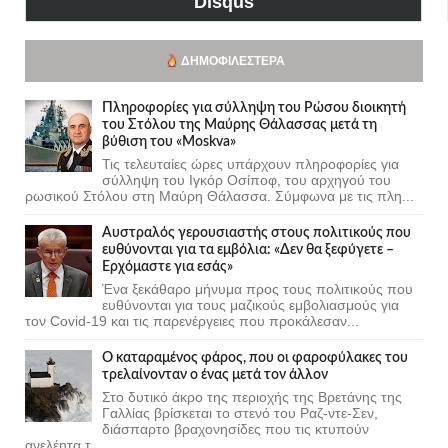
Disqus
ΔΗΜΟΦΙΛΈΣΤΕΡΑ
Πληροφορίες για σύλληψη του Ρώσου διοικητή
του Στόλου της Mαύρης Θάλασσας μετά τη
βύθιση του «Moskva»
Τις τελευταίες ώρες υπάρχουν πληροφορίες για
σύλληψη του Ιγκόρ Οσίποφ, του αρχηγού του
ρωσικού Στόλου στη Μαύρη Θάλασσα. Σύμφωνα με τις πλη...
Αυστραλός γερουσιαστής στους πολιτικούς που
ευθύνονται για τα εμβόλια: «Δεν θα ξεφύγετε –
Ερχόμαστε για εσάς»
Ένα ξεκάθαρο μήνυμα προς τους πολιτικούς που
ευθύνονται για τους μαζικούς εμβολιασμούς για
τον Covid-19 και τις παρενέργειες που προκάλεσαν...
Ο καταραμένος φάρος, που οι φαροφύλακες του
τρελαίνονταν ο ένας μετά τον άλλον
Στο δυτικό άκρο της περιοχής της Βρετάνης της
Γαλλίας βρίσκεται το στενό του Ραζ-ντε-Σεν,
διάσπαρτο βραχονησίδες που τις κτυπούν
ανελέητα τ...