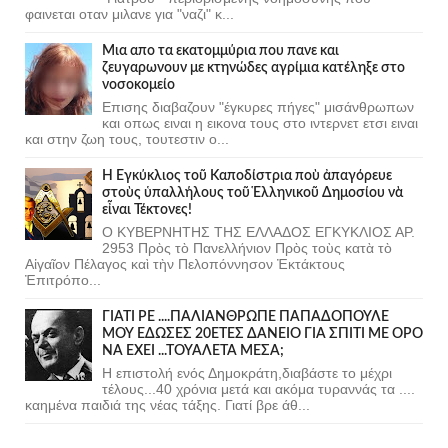
φαινεται οταν μιλανε για "ναζι" κ...
Μια απο τα εκατομμύρια που πανε και
ζευγαρωνουν με κτηνώδες αγρίμια κατέληξε στο
νοσοκομείο
Επισης διαβαζουν "έγκυρες πήγες" μισάνθρωπων
και οπως ειναι η εικονα τους στο ιντερνετ ετσι ειναι
και στην ζωη τους, τουτεστιν ο...
Ἡ Ἐγκύκλιος τοῦ Καποδίστρια ποὺ ἀπαγόρευε
στοὺς ὑπαλλήλους τοῦ Ἑλληνικοῦ Δημοσίου νὰ
εἶναι Τέκτονες!
Ο ΚΥΒΕΡΝΗΤΗΣ ΤΗΣ ΕΛΛΑΔΟΣ ΕΓΚΥΚΛΙΟΣ ΑΡ.
2953 Πρὸς τὸ Πανελλήνιον Πρὸς τοὺς κατὰ τὸ
Αἰγαῖον Πέλαγος καὶ τὴν Πελοπόννησον Ἐκτάκτους
Ἐπιτρόπο...
ΓΙΑΤΙ ΡΕ ....ΠΑΛΙΑΝΘΡΩΠΕ ΠΑΠΑΔΟΠΟΥΛΕ
ΜΟΥ ΕΔΩΣΕΣ 20ΕΤΕΣ ΔΑΝΕΙΟ ΓΙΑ ΣΠΙΤΙ ΜΕ ΟΡΟ
ΝΑ ΕΧΕΙ ...ΤΟΥΑΛΕΤΑ ΜΕΣΑ;
Η επιστολή ενός Δημοκράτη,διαβάστε το μέχρι
τέλους...40 χρόνια μετά και ακόμα τυραννάς τα ....
καημένα παιδιά της νέας τάξης. Γιατί βρε άθ...