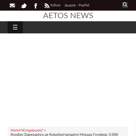
follow
Δωρεά - PayPal
AETOS NEWS
☰
Home
"»
Ενημέρωση
" »
Άνοιξαν Σαρκοφάγο με Καλοδιατηρημένη Μούμια Γυναίκας 3.000