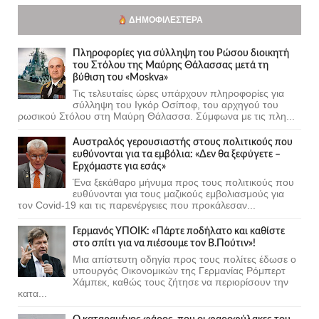
ΔΗΜΟΦΙΛΈΣΤΕΡΑ
Πληροφορίες για σύλληψη του Ρώσου διοικητή
του Στόλου της Mαύρης Θάλασσας μετά τη
βύθιση του «Moskva»
Τις τελευταίες ώρες υπάρχουν πληροφορίες για
σύλληψη του Ιγκόρ Οσίποφ, του αρχηγού του
ρωσικού Στόλου στη Μαύρη Θάλασσα. Σύμφωνα με τις πλη...
Αυστραλός γερουσιαστής στους πολιτικούς που
ευθύνονται για τα εμβόλια: «Δεν θα ξεφύγετε –
Ερχόμαστε για εσάς»
Ένα ξεκάθαρο μήνυμα προς τους πολιτικούς που
ευθύνονται για τους μαζικούς εμβολιασμούς για
τον Covid-19 και τις παρενέργειες που προκάλεσαν...
Γερμανός ΥΠΟΙΚ: «Πάρτε ποδήλατο και καθίστε
στο σπίτι για να πιέσουμε τον Β.Πούτιν»!
Μια απίστευτη οδηγία προς τους πολίτες έδωσε ο
υπουργός Οικονομικών της Γερμανίας Ρόμπερτ
Χάμπεκ, καθώς τους ζήτησε να περιορίσουν την
κατα...