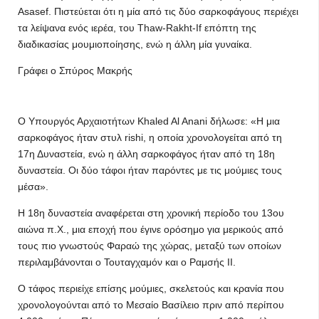
Asasef. Πιστεύεται ότι η μία από τις δύο σαρκοφάγους περιέχει
τα λείψανα ενός ιερέα, του Thaw-Rakht-If επόπτη της
διαδικασίας μουμιοποίησης, ενώ η άλλη μία γυναίκα.
Γράφει ο Σπύρος Μακρής
Ο Υπουργός Αρχαιοτήτων Khaled Al Anani δήλωσε: «Η μια
σαρκοφάγος ήταν στυλ rishi, η οποία χρονολογείται από τη
17η Δυναστεία, ενώ η άλλη σαρκοφάγος ήταν από τη 18η
δυναστεία. Οι δύο τάφοι ήταν παρόντες με τις μούμιες τους
μέσα».
Η 18η δυναστεία αναφέρεται στη χρονική περίοδο του 13ου
αιώνα π.Χ., μια εποχή που έγινε ορόσημο για μερικούς από
τους πιο γνωστούς Φαραώ της χώρας, μεταξύ των οποίων
περιλαμβάνονται ο Τουταγχαμόν και ο Ραμσής ΙΙ.
Ο τάφος περιείχε επίσης μούμιες, σκελετούς και κρανία που
χρονολογούνται από το Μεσαίο Βασίλειο πριν από περίπου