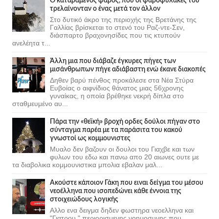
Ο καταραμένος φάρος, που οι φαροφύλακες του
τρελαίνονταν ο ένας μετά τον άλλον
Στο δυτικό άκρο της περιοχής της Βρετάνης της
Γαλλίας βρίσκεται το στενό του Ραζ-ντε-Σεν,
διάσπαρτο βραχονησίδες που τις κτυπούν
ανελέητα τ...
Άλλη μια που διάβαζε έγκυρες πήγες των
μισάνθρωπων πήγε αδιάβαστη ενώ έκανε διακοπές
Δηθεν βαρύ πένθος προκάλεσε στα Νέα Στύρα
Ευβοίας ο αιφνίδιος θάνατος μιας 56χρονης
γυναίκας, η οποία βρέθηκε νεκρή δίπλα στο
σταθμευμένο αυ...
Πάρα την «θεϊκή» βροχή ορδες δούλοι πήγαν στο
σύνταγμα παρέα με τα παράσιτα του κακού
γνωστοί ως κομμουνιστες
Μυαλο δεν βαζουν οι δουλοι του Γιαχβε και των
φυλων του εδω και πανω απο 20 αιωνες ουτε με
τα διαβολικα κομμουνιστικα μπολια εβαλαν μαλ...
Ακούστε κάποιον Γάκη που ειναι δείγμα του μέσου
νεοέλληνα που ισοπεδώνει κάθε έννοια της
στοιχειώδους λογικής
Αλλο ενα δειγμα δηδεν φωστηρα νεοελληνα και
"Γιατρου " περιορισμενης νοημοσυνης που