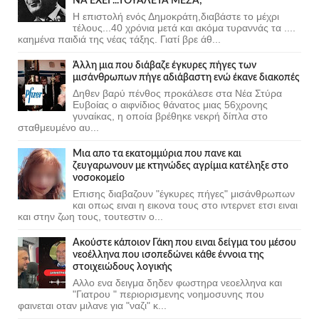
ΝΑ ΕΧΕΙ ...ΤΟΥΑΛΕΤΑ ΜΕΣΑ;
Η επιστολή ενός Δημοκράτη,διαβάστε το μέχρι
τέλους...40 χρόνια μετά και ακόμα τυραννάς τα ....
καημένα παιδιά της νέας τάξης. Γιατί βρε άθ...
Άλλη μια που διάβαζε έγκυρες πήγες των
μισάνθρωπων πήγε αδιάβαστη ενώ έκανε διακοπές
Δηθεν βαρύ πένθος προκάλεσε στα Νέα Στύρα
Ευβοίας ο αιφνίδιος θάνατος μιας 56χρονης
γυναίκας, η οποία βρέθηκε νεκρή δίπλα στο
σταθμευμένο αυ...
Μια απο τα εκατομμύρια που πανε και
ζευγαρωνουν με κτηνώδες αγρίμια κατέληξε στο
νοσοκομείο
Επισης διαβαζουν "έγκυρες πήγες" μισάνθρωπων
και οπως ειναι η εικονα τους στο ιντερνετ ετσι ειναι
και στην ζωη τους, τουτεστιν ο...
Ακούστε κάποιον Γάκη που ειναι δείγμα του μέσου
νεοέλληνα που ισοπεδώνει κάθε έννοια της
στοιχειώδους λογικής
Αλλο ενα δειγμα δηδεν φωστηρα νεοελληνα και
"Γιατρου " περιορισμενης νοημοσυνης που
φαινεται οταν μιλανε για "ναζι" κ...