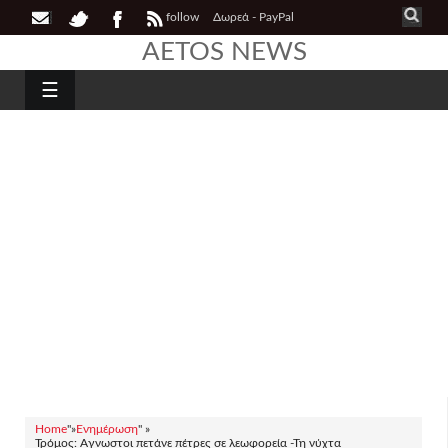
follow
Δωρεά - PayPal
AETOS NEWS
☰
Home
"»
Ενημέρωση
" »
Τρόμος: Aγνωστοι πετάνε πέτρες σε λεωφορεία -Τη νύχτα