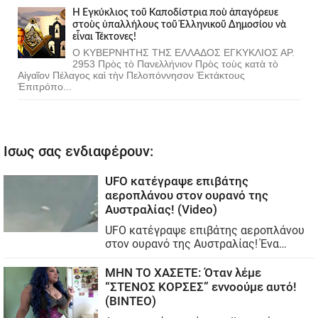
Ἡ Ἐγκύκλιος τοῦ Καποδίστρια ποὺ ἀπαγόρευε
στοὺς ὑπαλλήλους τοῦ Ἑλληνικοῦ Δημοσίου νὰ
εἶναι Τέκτονες!
Ο ΚΥΒΕΡΝΗΤΗΣ ΤΗΣ ΕΛΛΑΔΟΣ ΕΓΚΥΚΛΙΟΣ ΑΡ.
2953 Πρὸς τὸ Πανελλήνιον Πρὸς τοὺς κατὰ τὸ
Αἰγαῖον Πέλαγος καὶ τὴν Πελοπόννησον Ἐκτάκτους
Ἐπιτρόπο...