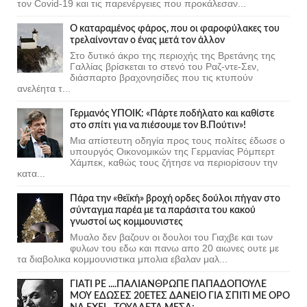
τον Covid-19 και τις παρενέργειες που προκάλεσαν...
Ο καταραμένος φάρος, που οι φαροφύλακες του
τρελαίνονταν ο ένας μετά τον άλλον
Στο δυτικό άκρο της περιοχής της Βρετάνης της
Γαλλίας βρίσκεται το στενό του Ραζ-ντε-Σεν,
διάσπαρτο βραχονησίδες που τις κτυπούν
ανελέητα τ...
Γερμανός ΥΠΟΙΚ: «Πάρτε ποδήλατο και καθίστε
στο σπίτι για να πιέσουμε τον Β.Πούτιν»!
Μια απίστευτη οδηγία προς τους πολίτες έδωσε ο
υπουργός Οικονομικών της Γερμανίας Ρόμπερτ
Χάμπεκ, καθώς τους ζήτησε να περιορίσουν την
κατα...
Πάρα την «θεϊκή» βροχή ορδες δούλοι πήγαν στο
σύνταγμα παρέα με τα παράσιτα του κακού
γνωστοί ως κομμουνιστες
Μυαλο δεν βαζουν οι δουλοι του Γιαχβε και των
φυλων του εδω και πανω απο 20 αιωνες ουτε με
τα διαβολικα κομμουνιστικα μπολια εβαλαν μαλ...
ΓΙΑΤΙ ΡΕ ....ΠΑΛΙΑΝΘΡΩΠΕ ΠΑΠΑΔΟΠΟΥΛΕ
ΜΟΥ ΕΔΩΣΕΣ 20ΕΤΕΣ ΔΑΝΕΙΟ ΓΙΑ ΣΠΙΤΙ ΜΕ ΟΡΟ