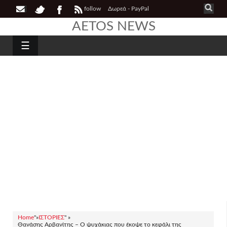
follow
Δωρεά - PayPal
AETOS NEWS
☰
Home
"»
ΙΣΤΟΡΙΕΣ
" »
Θανάσης Αρβανίτης – Ο ψυχάκιας που έκοψε το κεφάλι της