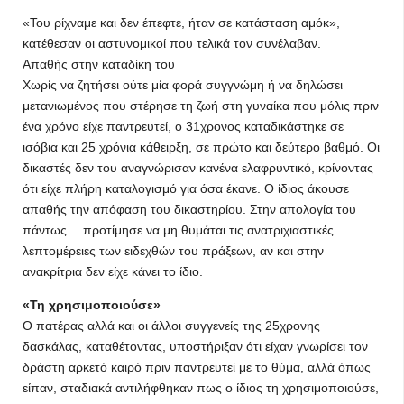
«Του ρίχναμε και δεν έπεφτε, ήταν σε κατάσταση αμόκ»,
κατέθεσαν οι αστυνομικοί που τελικά τον συνέλαβαν.
Απαθής στην καταδίκη του
Χωρίς να ζητήσει ούτε μία φορά συγγνώμη ή να δηλώσει
μετανιωμένος που στέρησε τη ζωή στη γυναίκα που μόλις πριν
ένα χρόνο είχε παντρευτεί, ο 31χρονος καταδικάστηκε σε
ισόβια και 25 χρόνια κάθειρξη, σε πρώτο και δεύτερο βαθμό. Οι
δικαστές δεν του αναγνώρισαν κανένα ελαφρυντικό, κρίνοντας
ότι είχε πλήρη καταλογισμό για όσα έκανε. Ο ίδιος άκουσε
απαθής την απόφαση του δικαστηρίου. Στην απολογία του
πάντως …προτίμησε να μη θυμάται τις ανατριχιαστικές
λεπτομέρειες των ειδεχθών του πράξεων, αν και στην
ανακρίτρια δεν είχε κάνει το ίδιο.
«Τη χρησιμοποιούσε»
Ο πατέρας αλλά και οι άλλοι συγγενείς της 25χρονης
δασκάλας, καταθέτοντας, υποστήριξαν ότι είχαν γνωρίσει τον
δράστη αρκετό καιρό πριν παντρευτεί με το θύμα, αλλά όπως
είπαν, σταδιακά αντιλήφθηκαν πως ο ίδιος τη χρησιμοποιούσε,