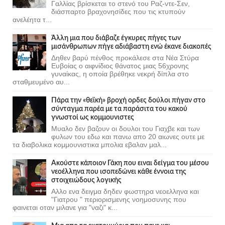
Γαλλίας βρίσκεται το στενό του Ραζ-ντε-Σεν,
διάσπαρτο βραχονησίδες που τις κτυπούν
ανελέητα τ...
Άλλη μια που διάβαζε έγκυρες πήγες των
μισάνθρωπων πήγε αδιάβαστη ενώ έκανε διακοπές
Δηθεν βαρύ πένθος προκάλεσε στα Νέα Στύρα
Ευβοίας ο αιφνίδιος θάνατος μιας 56χρονης
γυναίκας, η οποία βρέθηκε νεκρή δίπλα στο
σταθμευμένο αυ...
Πάρα την «θεϊκή» βροχή ορδες δούλοι πήγαν στο
σύνταγμα παρέα με τα παράσιτα του κακού
γνωστοί ως κομμουνιστες
Μυαλο δεν βαζουν οι δουλοι του Γιαχβε και των
φυλων του εδω και πανω απο 20 αιωνες ουτε με
τα διαβολικα κομμουνιστικα μπολια εβαλαν μαλ...
Ακούστε κάποιον Γάκη που ειναι δείγμα του μέσου
νεοέλληνα που ισοπεδώνει κάθε έννοια της
στοιχειώδους λογικής
Αλλο ενα δειγμα δηδεν φωστηρα νεοελληνα και
"Γιατρου " περιορισμενης νοημοσυνης που
φαινεται οταν μιλανε για "ναζι" κ...