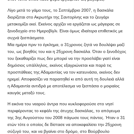
Λίγο μετά το γάμο τους, το Σεπτέμβριο 2007, η δασκάλα
διορίζεται στο Ακρωτήρι της Σαντορίνης και το ζευγάρι
μετακομίζει εκεί. Εκείνος αρχίζει να εργάζεται ως μάγειρας σε
ξενοδοχείο στο Ημεροβίγλι. Είναι όμως ιδιαίτερα επιθετικός με
συχνά ξεσπάσματα.
Μία ημέρα πριν το έγκλημα, ο 31χρονος ζητά να δουλέψει μαζί
του, ως βοηθός του και η 25χρονη δασκάλα. Όταν ο ξενοδόχος
του ξεκαθαρίζει πως δεν μπορεί να την προσλάβει γιατί είναι
δημόσιος υπάλληλος, εκείνος εξαγριώνεται και παρά τις
προσπάθειες της Αδαμαντίας να τον κατευνάσει, εκείνος δεν
ηρεμεί. Αποφασίζει να παραιτηθεί κι από αυτή τη δουλειά αλλά
η Αδαμαντία αντιδρά με αποτέλεσμα να ξεσπάσει ο μοιραίος
καυγάς μεταξύ τους.
Η εικόνα του νεαρού άντρα που κυκλοφορούσε στο νησί
περιφέροντας το κεφάλι της άτυχης δασκάλας, το απόγευμα
της 3ης Αυγούστου του 2008 πάγωσε τους πάντες. Ήταν ο 31
ετών τότε ο οποίος δε δίστασε να αποκεφαλίσει την 25χρονη
σύζυγό του, και να βγαίνει στο δρόμο, στο Βούρβουλο