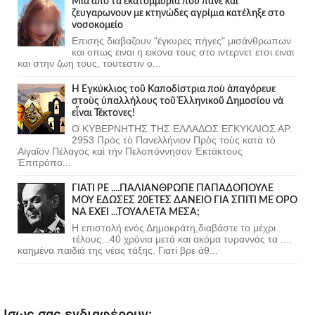
Μια απο τα εκατομμύρια που πανε και
ζευγαρωνουν με κτηνώδες αγρίμια κατέληξε στο
νοσοκομείο
Επισης διαβαζουν "έγκυρες πήγες" μισάνθρωπων
και οπως ειναι η εικονα τους στο ιντερνετ ετσι ειναι
και στην ζωη τους, τουτεστιν ο...
Ἡ Ἐγκύκλιος τοῦ Καποδίστρια ποὺ ἀπαγόρευε
στοὺς ὑπαλλήλους τοῦ Ἑλληνικοῦ Δημοσίου νὰ
εἶναι Τέκτονες!
Ο ΚΥΒΕΡΝΗΤΗΣ ΤΗΣ ΕΛΛΑΔΟΣ ΕΓΚΥΚΛΙΟΣ ΑΡ.
2953 Πρὸς τὸ Πανελλήνιον Πρὸς τοὺς κατὰ τὸ
Αἰγαῖον Πέλαγος καὶ τὴν Πελοπόννησον Ἐκτάκτους
Ἐπιτρόπο...
ΓΙΑΤΙ ΡΕ ....ΠΑΛΙΑΝΘΡΩΠΕ ΠΑΠΑΔΟΠΟΥΛΕ
ΜΟΥ ΕΔΩΣΕΣ 20ΕΤΕΣ ΔΑΝΕΙΟ ΓΙΑ ΣΠΙΤΙ ΜΕ ΟΡΟ
ΝΑ ΕΧΕΙ ...ΤΟΥΑΛΕΤΑ ΜΕΣΑ;
Η επιστολή ενός Δημοκράτη,διαβάστε το μέχρι
τέλους...40 χρόνια μετά και ακόμα τυραννάς τα ....
καημένα παιδιά της νέας τάξης. Γιατί βρε άθ...