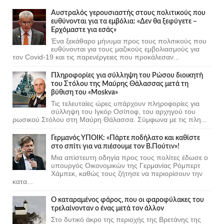
Αυστραλός γερουσιαστής στους πολιτικούς που
ευθύνονται για τα εμβόλια: «Δεν θα ξεφύγετε –
Ερχόμαστε για εσάς»
Ένα ξεκάθαρο μήνυμα προς τους πολιτικούς που
ευθύνονται για τους μαζικούς εμβολιασμούς για
τον Covid-19 και τις παρενέργειες που προκάλεσαν...
Πληροφορίες για σύλληψη του Ρώσου διοικητή
του Στόλου της Mαύρης Θάλασσας μετά τη
βύθιση του «Moskva»
Τις τελευταίες ώρες υπάρχουν πληροφορίες για
σύλληψη του Ιγκόρ Οσίποφ, του αρχηγού του
ρωσικού Στόλου στη Μαύρη Θάλασσα. Σύμφωνα με τις πλη...
Γερμανός ΥΠΟΙΚ: «Πάρτε ποδήλατο και καθίστε
στο σπίτι για να πιέσουμε τον Β.Πούτιν»!
Μια απίστευτη οδηγία προς τους πολίτες έδωσε ο
υπουργός Οικονομικών της Γερμανίας Ρόμπερτ
Χάμπεκ, καθώς τους ζήτησε να περιορίσουν την
κατα...
Ο καταραμένος φάρος, που οι φαροφύλακες του
τρελαίνονταν ο ένας μετά τον άλλον
Στο δυτικό άκρο της περιοχής της Βρετάνης της