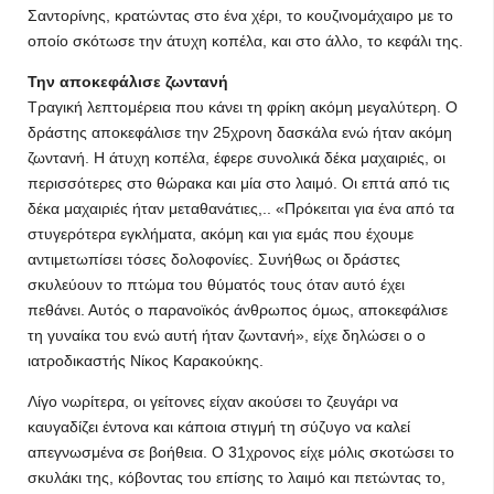
Σαντορίνης, κρατώντας στο ένα χέρι, το κουζινομάχαιρο με το
οποίο σκότωσε την άτυχη κοπέλα, και στο άλλο, το κεφάλι της.
Την αποκεφάλισε ζωντανή
Τραγική λεπτομέρεια που κάνει τη φρίκη ακόμη μεγαλύτερη. Ο
δράστης αποκεφάλισε την 25χρονη δασκάλα ενώ ήταν ακόμη
ζωντανή. Η άτυχη κοπέλα, έφερε συνολικά δέκα μαχαιριές, οι
περισσότερες στο θώρακα και μία στο λαιμό. Οι επτά από τις
δέκα μαχαιριές ήταν μεταθανάτιες,.. «Πρόκειται για ένα από τα
στυγερότερα εγκλήματα, ακόμη και για εμάς που έχουμε
αντιμετωπίσει τόσες δολοφονίες. Συνήθως οι δράστες
σκυλεύουν το πτώμα του θύματός τους όταν αυτό έχει
πεθάνει. Αυτός ο παρανοϊκός άνθρωπος όμως, αποκεφάλισε
τη γυναίκα του ενώ αυτή ήταν ζωντανή», είχε δηλώσει ο ο
ιατροδικαστής Νίκος Καρακούκης.
Λίγο νωρίτερα, οι γείτονες είχαν ακούσει το ζευγάρι να
καυγαδίζει έντονα και κάποια στιγμή τη σύζυγο να καλεί
απεγνωσμένα σε βοήθεια. Ο 31χρονος είχε μόλις σκοτώσει το
σκυλάκι της, κόβοντας του επίσης το λαιμό και πετώντας το,