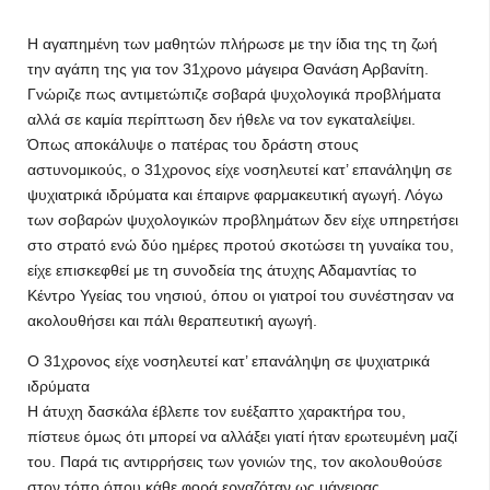
Η αγαπημένη των μαθητών πλήρωσε με την ίδια της τη ζωή
την αγάπη της για τον 31χρονο μάγειρα Θανάση Αρβανίτη.
Γνώριζε πως αντιμετώπιζε σοβαρά ψυχολογικά προβλήματα
αλλά σε καμία περίπτωση δεν ήθελε να τον εγκαταλείψει.
Όπως αποκάλυψε ο πατέρας του δράστη στους
αστυνομικούς, ο 31χρονος είχε νοσηλευτεί κατ’ επανάληψη σε
ψυχιατρικά ιδρύματα και έπαιρνε φαρμακευτική αγωγή. Λόγω
των σοβαρών ψυχολογικών προβλημάτων δεν είχε υπηρετήσει
στο στρατό ενώ δύο ημέρες προτού σκοτώσει τη γυναίκα του,
είχε επισκεφθεί με τη συνοδεία της άτυχης Αδαμαντίας το
Κέντρο Υγείας του νησιού, όπου οι γιατροί του συνέστησαν να
ακολουθήσει και πάλι θεραπευτική αγωγή.
Ο 31χρονος είχε νοσηλευτεί κατ’ επανάληψη σε ψυχιατρικά
ιδρύματα
Η άτυχη δασκάλα έβλεπε τον ευέξαπτο χαρακτήρα του,
πίστευε όμως ότι μπορεί να αλλάξει γιατί ήταν ερωτευμένη μαζί
του. Παρά τις αντιρρήσεις των γονιών της, τον ακολουθούσε
στον τόπο όπου κάθε φορά εργαζόταν ως μάγειρας.