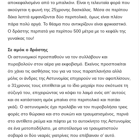
αποκεφαλισμένο από το μπαλκόνι. Είναι η τελευταία φορά που
ακούγεται η φωνή της 25χρονης δασκάλας. Μέσα σε περίπου
δέκα λεπτά εμφανίζονται δύο περιπολικά, όμως είναι πλέον
πάρα πολύ αργά. Το θέαμα που αντικρίζουν είναι φρικιαστικό.
Ο δράστης περπατά για περίπου 500 μέτρα με το κεφάλι της
γυναίκας του!
Σε αμόκ ο δράστης
Οι αστυνομικοί προσπαθούν να τον συλλάβουν και
πυροβολούν στον αέρα για εκφοβισμό. Εκείνος προσποιείται
ότι χάνει τις αισθήσεις του για να τους παραπλανήσει αλλά
μόλις οι άνδρες της Αστυνομίας επιχειρούν να τον αφοπλίσουν,
ο 31χρονος τους επιτίθεται με το ίδιο μαχαίρι που σκότωσε τη
σύζυγό του, επιχειρώντας να κόψει το λαιμό ενός απ’ αυτούς
και σε κατάσταση αμόκ μπαίνει στο περιπολικό και πατάει
γκάζι. Ο αστυνομικός έχει προλάβει να τον πυροβολήσει τρεις
φορές στο θώρακα και στο συκώτι και τραυματισμένος, περνά
στο αντίθετο ρεύμα και πέφτει με το αυτοκίνητο της Αστυνομίας
σε ένα μοτοποδήλατο, με αποτέλεσμα να τραυματιστούν
σοβαρά οι δύο νεαρές γιατρίνες που επέβαιναν σ’ αυτό.