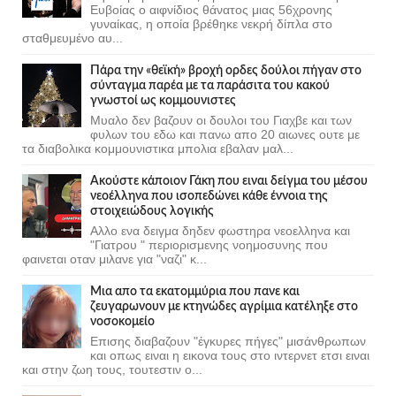
Ευβοίας ο αιφνίδιος θάνατος μιας 56χρονης
γυναίκας, η οποία βρέθηκε νεκρή δίπλα στο
σταθμευμένο αυ...
Πάρα την «θεϊκή» βροχή ορδες δούλοι πήγαν στο
σύνταγμα παρέα με τα παράσιτα του κακού
γνωστοί ως κομμουνιστες
Μυαλο δεν βαζουν οι δουλοι του Γιαχβε και των
φυλων του εδω και πανω απο 20 αιωνες ουτε με
τα διαβολικα κομμουνιστικα μπολια εβαλαν μαλ...
Ακούστε κάποιον Γάκη που ειναι δείγμα του μέσου
νεοέλληνα που ισοπεδώνει κάθε έννοια της
στοιχειώδους λογικής
Αλλο ενα δειγμα δηδεν φωστηρα νεοελληνα και
"Γιατρου " περιορισμενης νοημοσυνης που
φαινεται οταν μιλανε για "ναζι" κ...
Μια απο τα εκατομμύρια που πανε και
ζευγαρωνουν με κτηνώδες αγρίμια κατέληξε στο
νοσοκομείο
Επισης διαβαζουν "έγκυρες πήγες" μισάνθρωπων
και οπως ειναι η εικονα τους στο ιντερνετ ετσι ειναι
και στην ζωη τους, τουτεστιν ο...