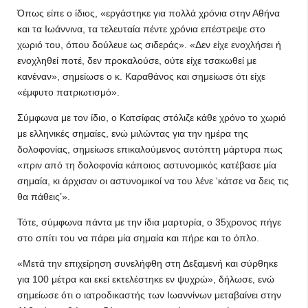
Όπως είπε ο ίδιος, «εργάστηκε για πολλά χρόνια στην Αθήνα
και τα Ιωάννινα, τα τελευταία πέντε χρόνια επέστρεψε στο
χωριό του, όπου δούλευε ως σιδεράς». «Δεν είχε ενοχλήσει ή
ενοχληθεί ποτέ, δεν προκαλούσε, ούτε είχε τσακωθεί με
κανέναν», σημείωσε ο κ. Καραθάνος και σημείωσε ότι είχε
«έμφυτο πατριωτισμό».
Σύμφωνα με τον ίδιο, ο Κατσίφας στόλιζε κάθε χρόνο το χωριό
με ελληνικές σημαίες, ενώ μιλώντας για την ημέρα της
δολοφονίας, σημείωσε επικαλούμενος αυτόπτη μάρτυρα πως
«πριν από τη δολοφονία κάποιος αστυνομικός κατέβασε μία
σημαία, κι άρχισαν οι αστυνομικοί να του λένε ‘κάτσε να δεις τις
θα πάθεις’».
Τότε, σύμφωνα πάντα με την ίδια μαρτυρία, ο 35χρονος πήγε
στο σπίτι του να πάρει μία σημαία και πήρε και το όπλο.
«Μετά την επιχείρηση συνελήφθη στη Δεξαμενή και σύρθηκε
για 100 μέτρα και εκεί εκτελέστηκε εν ψυχρώ», δήλωσε, ενώ
σημείωσε ότι ο ιατροδικαστής των Ιωαννίνων μεταβαίνει στην