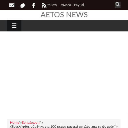
follow
Δωρεά - PayPal
AETOS NEWS
☰
Home
"»
Ενημέρωση
" »
«Συνελήφθη, σύρθηκε για 100 μέτρα και εκεί εκτελέστηκε εν ψυχρώ»" »