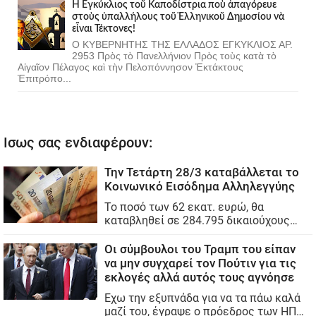
Ἡ Ἐγκύκλιος τοῦ Καποδίστρια ποὺ ἀπαγόρευε
στοὺς ὑπαλλήλους τοῦ Ἑλληνικοῦ Δημοσίου νὰ
εἶναι Τέκτονες!
Ο ΚΥΒΕΡΝΗΤΗΣ ΤΗΣ ΕΛΛΑΔΟΣ ΕΓΚΥΚΛΙΟΣ ΑΡ.
2953 Πρὸς τὸ Πανελλήνιον Πρὸς τοὺς κατὰ τὸ
Αἰγαῖον Πέλαγος καὶ τὴν Πελοπόννησον Ἐκτάκτους
Ἐπιτρόπο...