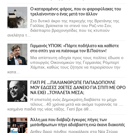
Ο καταραμένος φάρος, που οι φαροφύλακες του
τρελαίνονταν ο ένας μετά τον άλλον
Στο δυτικό άκρο της περιοχής της Βρετάνης της
Γαλλίας βρίσκεται το στενό του Ραζ-ντε-Σεν,
διάσπαρτο βραχονησίδες που τις κτυπούν
ανελέητα τ...
Γερμανός ΥΠΟΙΚ: «Πάρτε ποδήλατο και καθίστε
στο σπίτι για να πιέσουμε τον Β.Πούτιν»!
Μια απίστευτη οδηγία προς τους πολίτες έδωσε ο
υπουργός Οικονομικών της Γερμανίας Ρόμπερτ
Χάμπεκ, καθώς τους ζήτησε να περιορίσουν την
κατα...
ΓΙΑΤΙ ΡΕ ....ΠΑΛΙΑΝΘΡΩΠΕ ΠΑΠΑΔΟΠΟΥΛΕ
ΜΟΥ ΕΔΩΣΕΣ 20ΕΤΕΣ ΔΑΝΕΙΟ ΓΙΑ ΣΠΙΤΙ ΜΕ ΟΡΟ
ΝΑ ΕΧΕΙ ...ΤΟΥΑΛΕΤΑ ΜΕΣΑ;
Η επιστολή ενός Δημοκράτη,διαβάστε το μέχρι
τέλους...40 χρόνια μετά και ακόμα τυραννάς τα ....
καημένα παιδιά της νέας τάξης. Γιατί βρε άθ...
Άλλη μια που διάβαζε έγκυρες πήγες των
μισάνθρωπων πήγε αδιάβαστη ενώ έκανε διακοπές
Δηθεν βαρύ πένθος προκάλεσε στα Νέα Στύρα