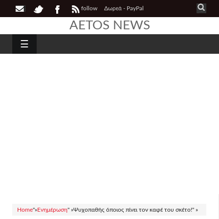
follow
Δωρεά - PayPal
AETOS NEWS
☰
Home
"»
Ενημέρωση
" »
Ψυχοπαθής όποιος πίνει τον καφέ του σκέτο!" »