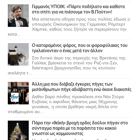
Γερμανός ΥΠΟΙΚ: «Πάρτε ποδήλατο και καθίστε
στο σπίτι για να πιέσουμε τον Β.Πούτιν»!
Μια απίστευτη οδηγία προς τους πολίτες έδωσε ο
υπουργός Οικονομικών της Γερμανίας Ρόμπερτ
Χάμπεκ, καθώς τους ζήτησε να περιορίσουν την
κατα...
Ο καταραμένος φάρος, που οι φαροφύλακες του
τρελαίνονταν ο ένας μετά τον άλλον
Στο δυτικό άκρο της περιοχής της Βρετάνης της
Γαλλίας βρίσκεται το στενό του Ραζ-ντε-Σεν,
διάσπαρτο βραχονησίδες που τις κτυπούν
ανελέητα τ...
Άλλη μια που διάβαζε έγκυρες πήγες των
μισάνθρωπων πήγε αδιάβαστη ενώ έκανε διακοπές
Δηθεν βαρύ πένθος προκάλεσε στα Νέα Στύρα
Ευβοίας ο αιφνίδιος θάνατος μιας 56χρονης
γυναίκας, η οποία βρέθηκε νεκρή δίπλα στο
σταθμευμένο αυ...
Πάρα την «θεϊκή» βροχή ορδες δούλοι πήγαν στο
σύνταγμα παρέα με τα παράσιτα του κακού
γνωστοί ως κομμουνιστες