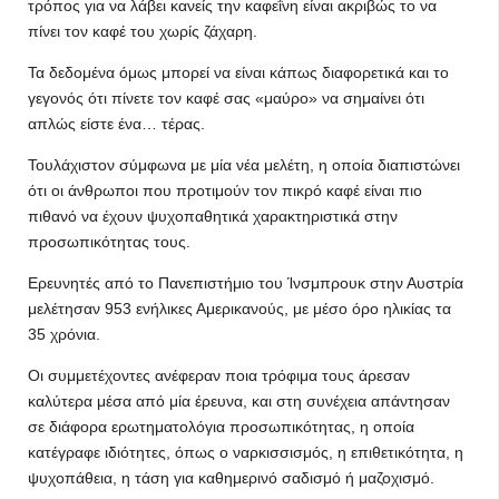
τρόπος για να λάβει κανείς την καφεΐνη είναι ακριβώς το να
πίνει τον καφέ του χωρίς ζάχαρη.
Τα δεδομένα όμως μπορεί να είναι κάπως διαφορετικά και το
γεγονός ότι πίνετε τον καφέ σας «μαύρο» να σημαίνει ότι
απλώς είστε ένα… τέρας.
Τουλάχιστον σύμφωνα με μία νέα μελέτη, η οποία διαπιστώνει
ότι οι άνθρωποι που προτιμούν τον πικρό καφέ είναι πιο
πιθανό να έχουν ψυχοπαθητικά χαρακτηριστικά στην
προσωπικότητας τους.
Ερευνητές από το Πανεπιστήμιο του Ίνσμπρουκ στην Αυστρία
μελέτησαν 953 ενήλικες Αμερικανούς, με μέσο όρο ηλικίας τα
35 χρόνια.
Οι συμμετέχοντες ανέφεραν ποια τρόφιμα τους άρεσαν
καλύτερα μέσα από μία έρευνα, και στη συνέχεια απάντησαν
σε διάφορα ερωτηματολόγια προσωπικότητας, η οποία
κατέγραφε ιδιότητες, όπως ο ναρκισσισμός, η επιθετικότητα, η
ψυχοπάθεια, η τάση για καθημερινό σαδισμό ή μαζοχισμό.