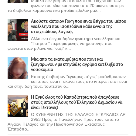
Μυαλο δεν βαζουν οι δουλοι του Γιαχβε και των
φυλων του εδω και πανω απο 20 αιωνες ουτε με
τα διαβολικα κομμουνιστικα μπολια εβαλαν μαλ...
Ακούστε κάποιον Γάκη που ειναι δείγμα του μέσου
νεοέλληνα που ισοπεδώνει κάθε έννοια της
στοιχειώδους λογικής
Αλλο ενα δειγμα δηδεν φωστηρα νεοελληνα και
"Γιατρου " περιορισμενης νοημοσυνης που
φαινεται οταν μιλανε για "ναζι" κ...
Μια απο τα εκατομμύρια που πανε και
ζευγαρωνουν με κτηνώδες αγρίμια κατέληξε στο
νοσοκομείο
Επισης διαβαζουν "έγκυρες πήγες" μισάνθρωπων
και οπως ειναι η εικονα τους στο ιντερνετ ετσι ειναι
και στην ζωη τους, τουτεστιν ο...
Ἡ Ἐγκύκλιος τοῦ Καποδίστρια ποὺ ἀπαγόρευε
στοὺς ὑπαλλήλους τοῦ Ἑλληνικοῦ Δημοσίου νὰ
εἶναι Τέκτονες!
Ο ΚΥΒΕΡΝΗΤΗΣ ΤΗΣ ΕΛΛΑΔΟΣ ΕΓΚΥΚΛΙΟΣ ΑΡ.
2953 Πρὸς τὸ Πανελλήνιον Πρὸς τοὺς κατὰ τὸ
Αἰγαῖον Πέλαγος καὶ τὴν Πελοπόννησον Ἐκτάκτους
Ἐπιτρόπο...