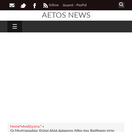
follow
Δωρεά - PayPal
AETOS NEWS
☰
Home
"»
Ανεξήγητα.
" »
Οι Μυστηριώδεις Θολοί Αλλά Διάφανοι Λίθοι που Βρέθηκαν στην