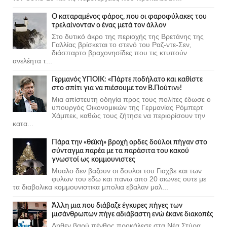
Ο καταραμένος φάρος, που οι φαροφύλακες του
τρελαίνονταν ο ένας μετά τον άλλον
Στο δυτικό άκρο της περιοχής της Βρετάνης της
Γαλλίας βρίσκεται το στενό του Ραζ-ντε-Σεν,
διάσπαρτο βραχονησίδες που τις κτυπούν
ανελέητα τ...
Γερμανός ΥΠΟΙΚ: «Πάρτε ποδήλατο και καθίστε
στο σπίτι για να πιέσουμε τον Β.Πούτιν»!
Μια απίστευτη οδηγία προς τους πολίτες έδωσε ο
υπουργός Οικονομικών της Γερμανίας Ρόμπερτ
Χάμπεκ, καθώς τους ζήτησε να περιορίσουν την
κατα...
Πάρα την «θεϊκή» βροχή ορδες δούλοι πήγαν στο
σύνταγμα παρέα με τα παράσιτα του κακού
γνωστοί ως κομμουνιστες
Μυαλο δεν βαζουν οι δουλοι του Γιαχβε και των
φυλων του εδω και πανω απο 20 αιωνες ουτε με
τα διαβολικα κομμουνιστικα μπολια εβαλαν μαλ...
Άλλη μια που διάβαζε έγκυρες πήγες των
μισάνθρωπων πήγε αδιάβαστη ενώ έκανε διακοπές
Δηθεν βαρύ πένθος προκάλεσε στα Νέα Στύρα