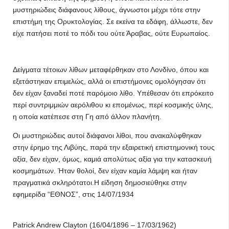
μυστηριώδεις διάφανους λίθους, άγνωστοι μέχρι τότε στην
επιστήμη της Ορυκτολογίας. Σε εκείνα τα εδάφη, άλλωστε, δεν
είχε πατήσει ποτέ το πόδι του ούτε Άραβας, ούτε Ευρωπαίος.
Δείγματα τέτοιων λίθων μεταφέρθηκαν στο Λονδίνο, όπου και
εξετάστηκαν επιμελώς, αλλά οι επιστήμονες ομολόγησαν ότι
δεν είχαν ξαναδεί ποτέ παρόμοιο λίθο. Υπέθεσαν ότι επρόκειτο
περί συντριμμιών αερόλιθου κι επομένως, περί κοσμικής ύλης,
η οποία κατέπεσε στη Γη από άλλον πλανήτη.
Οι μυστηριώδεις αυτοί διάφανοι λίθοι, που ανακαλύφθηκαν
στην έρημο της Λιβύης, παρά την εξαιρετική επιστημονική τους
αξία, δεν είχαν, όμως, καμιά απολύτως αξία για την κατασκευή
κοσμημάτων. Ήταν θολοί, δεν είχαν καμία λάμψη και ήταν
πραγματικά σκληρότατοι.Η είδηση δημοσιεύθηκε στην
εφημερίδα “ΕΘΝΟΣ”, στις 14/07/1934
Patrick Andrew Clayton (16/04/1896 – 17/03/1962)