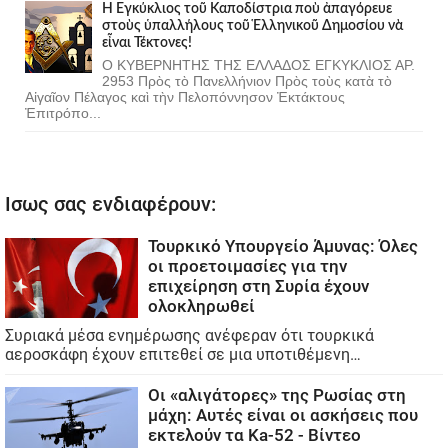
Ἡ Ἐγκύκλιος τοῦ Καποδίστρια ποὺ ἀπαγόρευε
στοὺς ὑπαλλήλους τοῦ Ἑλληνικοῦ Δημοσίου νὰ
εἶναι Τέκτονες!
Ο ΚΥΒΕΡΝΗΤΗΣ ΤΗΣ ΕΛΛΑΔΟΣ ΕΓΚΥΚΛΙΟΣ ΑΡ.
2953 Πρὸς τὸ Πανελλήνιον Πρὸς τοὺς κατὰ τὸ
Αἰγαῖον Πέλαγος καὶ τὴν Πελοπόννησον Ἐκτάκτους
Ἐπιτρόπο...