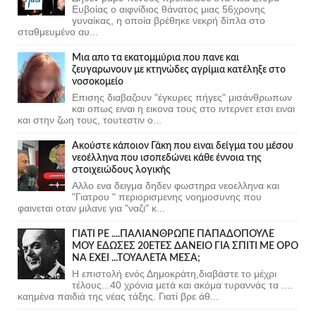
Ευβοίας ο αιφνίδιος θάνατος μιας 56χρονης
γυναίκας, η οποία βρέθηκε νεκρή δίπλα στο
σταθμευμένο αυ...
Μια απο τα εκατομμύρια που πανε και
ζευγαρωνουν με κτηνώδες αγρίμια κατέληξε στο
νοσοκομείο
Επισης διαβαζουν "έγκυρες πήγες" μισάνθρωπων
και οπως ειναι η εικονα τους στο ιντερνετ ετσι ειναι
και στην ζωη τους, τουτεστιν ο...
Ακούστε κάποιον Γάκη που ειναι δείγμα του μέσου
νεοέλληνα που ισοπεδώνει κάθε έννοια της
στοιχειώδους λογικής
Αλλο ενα δειγμα δηδεν φωστηρα νεοελληνα και
"Γιατρου " περιορισμενης νοημοσυνης που
φαινεται οταν μιλανε για "ναζι" κ...
ΓΙΑΤΙ ΡΕ ....ΠΑΛΙΑΝΘΡΩΠΕ ΠΑΠΑΔΟΠΟΥΛΕ
ΜΟΥ ΕΔΩΣΕΣ 20ΕΤΕΣ ΔΑΝΕΙΟ ΓΙΑ ΣΠΙΤΙ ΜΕ ΟΡΟ
ΝΑ ΕΧΕΙ ...ΤΟΥΑΛΕΤΑ ΜΕΣΑ;
Η επιστολή ενός Δημοκράτη,διαβάστε το μέχρι
τέλους...40 χρόνια μετά και ακόμα τυραννάς τα ....
καημένα παιδιά της νέας τάξης. Γιατί βρε άθ...