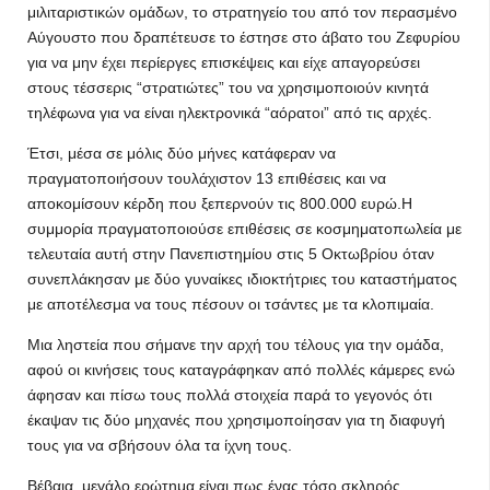
μιλιταριστικών ομάδων, το στρατηγείο του από τον περασμένο
Αύγουστο που δραπέτευσε το έστησε στο άβατο του Ζεφυρίου
για να μην έχει περίεργες επισκέψεις και είχε απαγορεύσει
στους τέσσερις “στρατιώτες” του να χρησιμοποιούν κινητά
τηλέφωνα για να είναι ηλεκτρονικά “αόρατοι” από τις αρχές.
Έτσι, μέσα σε μόλις δύο μήνες κατάφεραν να
πραγματοποιήσουν τουλάχιστον 13 επιθέσεις και να
αποκομίσουν κέρδη που ξεπερνούν τις 800.000 ευρώ.Η
συμμορία πραγματοποιούσε επιθέσεις σε κοσμηματοπωλεία με
τελευταία αυτή στην Πανεπιστημίου στις 5 Οκτωβρίου όταν
συνεπλάκησαν με δύο γυναίκες ιδιοκτήτριες του καταστήματος
με αποτέλεσμα να τους πέσουν οι τσάντες με τα κλοπιμαία.
Μια ληστεία που σήμανε την αρχή του τέλους για την ομάδα,
αφού οι κινήσεις τους καταγράφηκαν από πολλές κάμερες ενώ
άφησαν και πίσω τους πολλά στοιχεία παρά το γεγονός ότι
έκαψαν τις δύο μηχανές που χρησιμοποίησαν για τη διαφυγή
τους για να σβήσουν όλα τα ίχνη τους.
Βέβαια, μεγάλο ερώτημα είναι πως ένας τόσο σκληρός