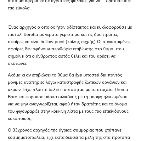
αυτά μεταφέρθηκε σε αγροτικές φυλακές για να… δραπετεύσει
πιο εύκολα.
Ένας αρχηγός ο οποίος ήταν αδίστακτος και κυκλοφορούσε με
πιστόλι Beretta με γεμάτο γεμιστήρα και τις δυο πρώτες
σφαίρες να είναι hollow-point (κοίλης αιχμής).Οι συγκεκριμένες
σφαίρες δεν αφήνουν περιθώρια επιβίωσης στο θύμα, που
σημαίνει ότι ο άνθρωπος αυτός θέλει και του αρέσει να
σκοτώνει.
Ακόμα κι αν επιβιώσει το θύμα θα έχει υποστεί δια παντός
μόνιμες αναπηρίες λόγω καταστροφής ζωτικών οργάνων και
άκρων. Είχε πλαστό δελτίο ταυτότητας με τα στοιχεία Thoma
Bare και φορούσε μάσκα σιλικόνης με τη μορφή ηλικιωμένου
για να μην αναγνωρίζεται, αφού ήταν δραπέτης και το όνομα
του φιγουράριζε στην κόκκινη λίστα με τους πιο επικίνδυνους
κακοποιούς.
Ο 33χρονος αρχηγός της άγριας συμμορίας που χτύπαγε
κοσμηματοπωλεία, είχε εκπαιδεύσει τα μέλη της στα πρότυπα