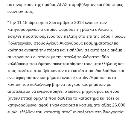
αστυνομικούς της ομάδας ΔΙ.ΑΣ πυροβόλησαν και δύο φορές
εναντίον τους.
“Την 11:15 ώρα της 5 Σεπτεμβρίου 2018 ένας εκ των
κατηγορουμένων ο οποίος φορούσε τη μάσκα σιλικόνης
εισήλθε προσποιούμενος τον πελάτη στο επί της οδού Ηρώων
Πολυτεχνείου στους Αγίους Αναργύρους κοσμηματοπωλείο,
κράτησε ανοικτή την πόρτα και εισήλθαν σε αυτό τρεις ακόμη
συνεργοί του οι οποίοι με την απειλή τουλάχιστον δύο
καλάζνικοφ που έφεραν ακινητοποίησαν τους υπαλλήλους και
τους πελάτες που βρίσκονταν στο κατάστημα. Ακολούθως και
ενώ αφαιρούσαν κοσμήματα ένας εξ αυτών έθραυσε με το
κοντάκι του καλάζνικοφ βιτρίνα πάγκου κοσμημάτων με
αποτέλεσμα να ενεργοποιηθεί ο ειδικός μηχανισμός καπνού
(αντικλεπτική ομίχλη) που διαθέτει το κατάστημα και τότε οι
κατηγορούμενοι αφού είχαν αφαιρέσει κοσμήματα αξίας 26.000
ευρώ, εξήλθαν του καταστήματος” αναφέρεται στη δικογραφία.