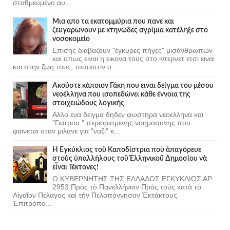
σταθμευμένο αυ...
Μια απο τα εκατομμύρια που πανε και
ζευγαρωνουν με κτηνώδες αγρίμια κατέληξε στο
νοσοκομείο
Επισης διαβαζουν "έγκυρες πήγες" μισάνθρωπων
και οπως ειναι η εικονα τους στο ιντερνετ ετσι ειναι
και στην ζωη τους, τουτεστιν ο...
Ακούστε κάποιον Γάκη που ειναι δείγμα του μέσου
νεοέλληνα που ισοπεδώνει κάθε έννοια της
στοιχειώδους λογικής
Αλλο ενα δειγμα δηδεν φωστηρα νεοελληνα και
"Γιατρου " περιορισμενης νοημοσυνης που
φαινεται οταν μιλανε για "ναζι" κ...
Ἡ Ἐγκύκλιος τοῦ Καποδίστρια ποὺ ἀπαγόρευε
στοὺς ὑπαλλήλους τοῦ Ἑλληνικοῦ Δημοσίου νὰ
εἶναι Τέκτονες!
Ο ΚΥΒΕΡΝΗΤΗΣ ΤΗΣ ΕΛΛΑΔΟΣ ΕΓΚΥΚΛΙΟΣ ΑΡ.
2953 Πρὸς τὸ Πανελλήνιον Πρὸς τοὺς κατὰ τὸ
Αἰγαῖον Πέλαγος καὶ τὴν Πελοπόννησον Ἐκτάκτους
Ἐπιτρόπο...