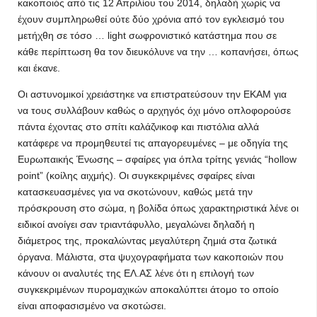
κακοποιός από τις 12 Απριλίου του 2014, δηλαδή χωρίς να
έχουν συμπληρωθεί ούτε δύο χρόνια από τον εγκλεισμό του
μετήχθη σε τόσο … light σωφρονιστικό κατάστημα που σε
κάθε περίπτωση θα τον διευκόλυνε να την … κοπανήσει, όπως
και έκανε.
Οι αστυνομικοί χρειάστηκε να επιστρατεύσουν την ΕΚΑΜ για
να τους συλλάβουν καθώς ο αρχηγός όχι μόνο οπλοφορούσε
πάντα έχοντας στο σπίτι καλάζνικοφ και πιστόλια αλλά
κατάφερε να προμηθευτεί τις απαγορευμένες – με οδηγία της
Ευρωπαικής Ένωσης – σφαίρες για όπλα τρίτης γενιάς “hollow
point” (κοίλης αιχμής). Οι συγκεκριμένες σφαίρες είναι
κατασκευασμένες για να σκοτώνουν, καθώς μετά την
πρόσκρουση στο σώμα, η βολίδα όπως χαρακτηριστικά λένε οι
ειδικοί ανοίγει σαν τριαντάφυλλο, μεγαλώνει δηλαδή η
διάμετρος της, προκαλώντας μεγαλύτερη ζημιά στα ζωτικά
όργανα. Μάλιστα, στα ψυχογραφήματα των κακοποιών που
κάνουν οι αναλυτές της ΕΛ.ΑΣ λένε ότι η επιλογή των
συγκεκριμένων πυρομαχικών αποκαλύπτει άτομο το οποίο
είναι αποφασισμένο να σκοτώσει.