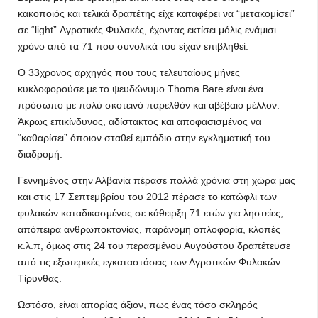
κακοποιός και τελικά δραπέτης είχε καταφέρει να “μετακομίσει”
σε “light” Αγροτικές Φυλακές, έχοντας εκτίσει μόλις ενάμισι
χρόνο από τα 71 που συνολικά του είχαν επιβληθεί.
Ο 33χρονος αρχηγός που τους τελευταίους μήνες
κυκλοφορούσε με το ψευδώνυμο Thoma Bare είναι ένα
πρόσωπο με πολύ σκοτεινό παρελθόν και αβέβαιο μέλλον.
Άκρως επικίνδυνος, αδίστακτος και αποφασισμένος να
“καθαρίσει” όποιον σταθεί εμπόδιο στην εγκληματική του
διαδρομή.
Γεννημένος στην Αλβανία πέρασε πολλά χρόνια στη χώρα μας
και στις 17 Σεπτεμβρίου του 2012 πέρασε το κατώφλι των
φυλακών καταδικασμένος σε κάθειρξη 71 ετών για ληστείες,
απόπειρα ανθρωποκτονίας, παράνομη οπλοφορία, κλοπές
κ.λ.π, όμως στις 24 του περασμένου Αυγούστου δραπέτευσε
από τις εξωτερικές εγκαταστάσεις των Αγροτικών Φυλακών
Τίρυνθας.
Ωστόσο, είναι απορίας άξιον, πως ένας τόσο σκληρός