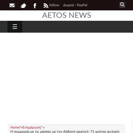
follow
Δωρεά - PayPal
AETOS NEWS
☰
Home
"»
Ενημέρωση
" »
Η συμμορία με τις μάσκες με τον Αλβανό αρχηγό: 71 χρόνια φυλακή