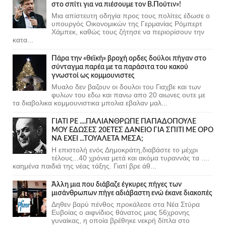
στο σπίτι για να πιέσουμε τον Β.Πούτιν»!
Μια απίστευτη οδηγία προς τους πολίτες έδωσε ο
υπουργός Οικονομικών της Γερμανίας Ρόμπερτ
Χάμπεκ, καθώς τους ζήτησε να περιορίσουν την
κατα...
Πάρα την «θεϊκή» βροχή ορδες δούλοι πήγαν στο
σύνταγμα παρέα με τα παράσιτα του κακού
γνωστοί ως κομμουνιστες
Μυαλο δεν βαζουν οι δουλοι του Γιαχβε και των
φυλων του εδω και πανω απο 20 αιωνες ουτε με
τα διαβολικα κομμουνιστικα μπολια εβαλαν μαλ...
ΓΙΑΤΙ ΡΕ ....ΠΑΛΙΑΝΘΡΩΠΕ ΠΑΠΑΔΟΠΟΥΛΕ
ΜΟΥ ΕΔΩΣΕΣ 20ΕΤΕΣ ΔΑΝΕΙΟ ΓΙΑ ΣΠΙΤΙ ΜΕ ΟΡΟ
ΝΑ ΕΧΕΙ ...ΤΟΥΑΛΕΤΑ ΜΕΣΑ;
Η επιστολή ενός Δημοκράτη,διαβάστε το μέχρι
τέλους...40 χρόνια μετά και ακόμα τυραννάς τα ....
καημένα παιδιά της νέας τάξης. Γιατί βρε άθ...
Άλλη μια που διάβαζε έγκυρες πήγες των
μισάνθρωπων πήγε αδιάβαστη ενώ έκανε διακοπές
Δηθεν βαρύ πένθος προκάλεσε στα Νέα Στύρα
Ευβοίας ο αιφνίδιος θάνατος μιας 56χρονης
γυναίκας, η οποία βρέθηκε νεκρή δίπλα στο