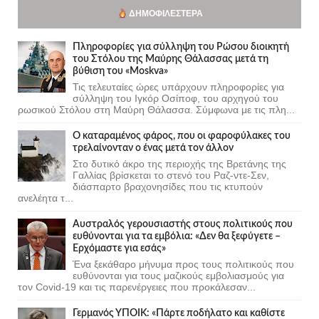
ΔΗΜΟΦΙΛΈΣΤΕΡΑ
Πληροφορίες για σύλληψη του Ρώσου διοικητή
του Στόλου της Mαύρης Θάλασσας μετά τη
βύθιση του «Moskva»
Τις τελευταίες ώρες υπάρχουν πληροφορίες για
σύλληψη του Ιγκόρ Οσίποφ, του αρχηγού του
ρωσικού Στόλου στη Μαύρη Θάλασσα. Σύμφωνα με τις πλη...
Ο καταραμένος φάρος, που οι φαροφύλακες του
τρελαίνονταν ο ένας μετά τον άλλον
Στο δυτικό άκρο της περιοχής της Βρετάνης της
Γαλλίας βρίσκεται το στενό του Ραζ-ντε-Σεν,
διάσπαρτο βραχονησίδες που τις κτυπούν
ανελέητα τ...
Αυστραλός γερουσιαστής στους πολιτικούς που
ευθύνονται για τα εμβόλια: «Δεν θα ξεφύγετε –
Ερχόμαστε για εσάς»
Ένα ξεκάθαρο μήνυμα προς τους πολιτικούς που
ευθύνονται για τους μαζικούς εμβολιασμούς για
τον Covid-19 και τις παρενέργειες που προκάλεσαν...
Γερμανός ΥΠΟΙΚ: «Πάρτε ποδήλατο και καθίστε