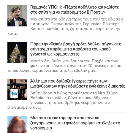
Γερμανός ΥΠΟΙΚ: «Πάρτε ποδήλατο και καθίστε
στο σπίτι για να πιέσουμε τον Β.Πούτιν»!
Μια απίστευτη οδηγία προς τους πολίτες έδωσε ο
υπουργός Οικονομικών της Γερμανίας Ρόμπερτ
Χάμπεκ, καθώς τους ζήτησε να περιορίσουν την
κατα...
Πάρα την «θεϊκή» βροχή ορδες δούλοι πήγαν στο
σύνταγμα παρέα με τα παράσιτα του κακού
γνωστοί ως κομμουνιστες
Μυαλο δεν βαζουν οι δουλοι του Γιαχβε και των
φυλων του εδω και πανω απο 20 αιωνες ουτε με
τα διαβολικα κομμουνιστικα μπολια εβαλαν μαλ...
Άλλη μια που διάβαζε έγκυρες πήγες των
μισάνθρωπων πήγε αδιάβαστη ενώ έκανε διακοπές
Δηθεν βαρύ πένθος προκάλεσε στα Νέα Στύρα
Ευβοίας ο αιφνίδιος θάνατος μιας 56χρονης
γυναίκας, η οποία βρέθηκε νεκρή δίπλα στο
σταθμευμένο αυ...
Μια απο τα εκατομμύρια που πανε και
ζευγαρωνουν με κτηνώδες αγρίμια κατέληξε στο
νοσοκομείο