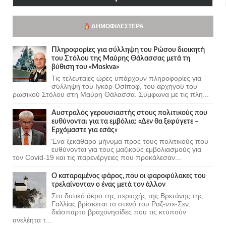
ΔΗΜΟΦΙΛΈΣΤΕΡΑ
Πληροφορίες για σύλληψη του Ρώσου διοικητή
του Στόλου της Mαύρης Θάλασσας μετά τη
βύθιση του «Moskva»
Τις τελευταίες ώρες υπάρχουν πληροφορίες για
σύλληψη του Ιγκόρ Οσίποφ, του αρχηγού του
ρωσικού Στόλου στη Μαύρη Θάλασσα. Σύμφωνα με τις πλη...
Αυστραλός γερουσιαστής στους πολιτικούς που
ευθύνονται για τα εμβόλια: «Δεν θα ξεφύγετε –
Ερχόμαστε για εσάς»
Ένα ξεκάθαρο μήνυμα προς τους πολιτικούς που
ευθύνονται για τους μαζικούς εμβολιασμούς για
τον Covid-19 και τις παρενέργειες που προκάλεσαν...
Ο καταραμένος φάρος, που οι φαροφύλακες του
τρελαίνονταν ο ένας μετά τον άλλον
Στο δυτικό άκρο της περιοχής της Βρετάνης της
Γαλλίας βρίσκεται το στενό του Ραζ-ντε-Σεν,
διάσπαρτο βραχονησίδες που τις κτυπούν
ανελέητα τ...