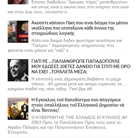
Επισης διαβαζουν "έγκυρες πήγες" μισάνθρωπων
και οπως ειναι η εικονα τους στο ιντερνετ ετσι ειναι
και στην ζωη τους, τουτεστιν ο...
Ακούστε κάποιον Γάκη που ειναι δείγμα του μέσου
νεοέλληνα που ισοπεδώνει κάθε έννοια της
στοιχειώδους λογικής
Αλλο ενα δειγμα δηδεν φωστηρα νεοελληνα και
"Γιατρου " περιορισμενης νοημοσυνης που
φαινεται οταν μιλανε για "ναζι" κ...
ΓΙΑΤΙ ΡΕ ....ΠΑΛΙΑΝΘΡΩΠΕ ΠΑΠΑΔΟΠΟΥΛΕ
ΜΟΥ ΕΔΩΣΕΣ 20ΕΤΕΣ ΔΑΝΕΙΟ ΓΙΑ ΣΠΙΤΙ ΜΕ ΟΡΟ
ΝΑ ΕΧΕΙ ...ΤΟΥΑΛΕΤΑ ΜΕΣΑ;
Η επιστολή ενός Δημοκράτη,διαβάστε το μέχρι
τέλους...40 χρόνια μετά και ακόμα τυραννάς τα ....
καημένα παιδιά της νέας τάξης. Γιατί βρε άθ...
Ἡ Ἐγκύκλιος τοῦ Καποδίστρια ποὺ ἀπαγόρευε
στοὺς ὑπαλλήλους τοῦ Ἑλληνικοῦ Δημοσίου νὰ
εἶναι Τέκτονες!
Ο ΚΥΒΕΡΝΗΤΗΣ ΤΗΣ ΕΛΛΑΔΟΣ ΕΓΚΥΚΛΙΟΣ ΑΡ.
2953 Πρὸς τὸ Πανελλήνιον Πρὸς τοὺς κατὰ τὸ
Αἰγαῖον Πέλαγος καὶ τὴν Πελοπόννησον Ἐκτάκτους
Ἐπιτρόπο...