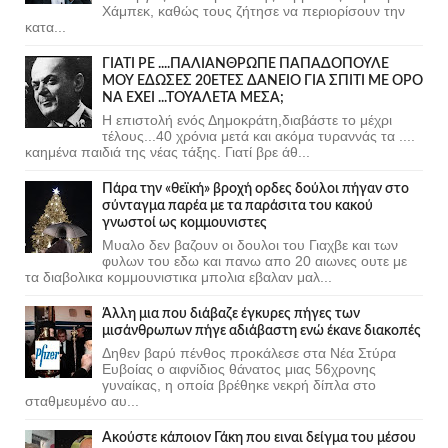
Χάμπεκ, καθώς τους ζήτησε να περιορίσουν την
κατα...
ΓΙΑΤΙ ΡΕ ....ΠΑΛΙΑΝΘΡΩΠΕ ΠΑΠΑΔΟΠΟΥΛΕ
ΜΟΥ ΕΔΩΣΕΣ 20ΕΤΕΣ ΔΑΝΕΙΟ ΓΙΑ ΣΠΙΤΙ ΜΕ ΟΡΟ
ΝΑ ΕΧΕΙ ...ΤΟΥΑΛΕΤΑ ΜΕΣΑ;
Η επιστολή ενός Δημοκράτη,διαβάστε το μέχρι
τέλους...40 χρόνια μετά και ακόμα τυραννάς τα ....
καημένα παιδιά της νέας τάξης. Γιατί βρε άθ...
Πάρα την «θεϊκή» βροχή ορδες δούλοι πήγαν στο
σύνταγμα παρέα με τα παράσιτα του κακού
γνωστοί ως κομμουνιστες
Μυαλο δεν βαζουν οι δουλοι του Γιαχβε και των
φυλων του εδω και πανω απο 20 αιωνες ουτε με
τα διαβολικα κομμουνιστικα μπολια εβαλαν μαλ...
Άλλη μια που διάβαζε έγκυρες πήγες των
μισάνθρωπων πήγε αδιάβαστη ενώ έκανε διακοπές
Δηθεν βαρύ πένθος προκάλεσε στα Νέα Στύρα
Ευβοίας ο αιφνίδιος θάνατος μιας 56χρονης
γυναίκας, η οποία βρέθηκε νεκρή δίπλα στο
σταθμευμένο αυ...
Ακούστε κάποιον Γάκη που ειναι δείγμα του μέσου