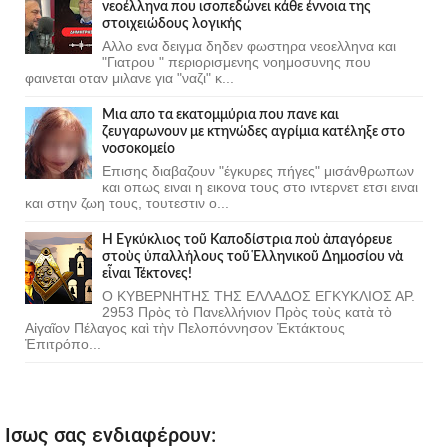
νεοέλληνα που ισοπεδώνει κάθε έννοια της
στοιχειώδους λογικής
Αλλο ενα δειγμα δηδεν φωστηρα νεοελληνα και
"Γιατρου " περιορισμενης νοημοσυνης που
φαινεται οταν μιλανε για "ναζι" κ...
Μια απο τα εκατομμύρια που πανε και
ζευγαρωνουν με κτηνώδες αγρίμια κατέληξε στο
νοσοκομείο
Επισης διαβαζουν "έγκυρες πήγες" μισάνθρωπων
και οπως ειναι η εικονα τους στο ιντερνετ ετσι ειναι
και στην ζωη τους, τουτεστιν ο...
Ἡ Ἐγκύκλιος τοῦ Καποδίστρια ποὺ ἀπαγόρευε
στοὺς ὑπαλλήλους τοῦ Ἑλληνικοῦ Δημοσίου νὰ
εἶναι Τέκτονες!
Ο ΚΥΒΕΡΝΗΤΗΣ ΤΗΣ ΕΛΛΑΔΟΣ ΕΓΚΥΚΛΙΟΣ ΑΡ.
2953 Πρὸς τὸ Πανελλήνιον Πρὸς τοὺς κατὰ τὸ
Αἰγαῖον Πέλαγος καὶ τὴν Πελοπόννησον Ἐκτάκτους
Ἐπιτρόπο...