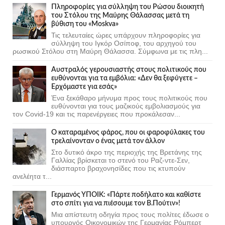
Πληροφορίες για σύλληψη του Ρώσου διοικητή
του Στόλου της Mαύρης Θάλασσας μετά τη
βύθιση του «Moskva»
Τις τελευταίες ώρες υπάρχουν πληροφορίες για
σύλληψη του Ιγκόρ Οσίποφ, του αρχηγού του
ρωσικού Στόλου στη Μαύρη Θάλασσα. Σύμφωνα με τις πλη...
Αυστραλός γερουσιαστής στους πολιτικούς που
ευθύνονται για τα εμβόλια: «Δεν θα ξεφύγετε –
Ερχόμαστε για εσάς»
Ένα ξεκάθαρο μήνυμα προς τους πολιτικούς που
ευθύνονται για τους μαζικούς εμβολιασμούς για
τον Covid-19 και τις παρενέργειες που προκάλεσαν...
Ο καταραμένος φάρος, που οι φαροφύλακες του
τρελαίνονταν ο ένας μετά τον άλλον
Στο δυτικό άκρο της περιοχής της Βρετάνης της
Γαλλίας βρίσκεται το στενό του Ραζ-ντε-Σεν,
διάσπαρτο βραχονησίδες που τις κτυπούν
ανελέητα τ...
Γερμανός ΥΠΟΙΚ: «Πάρτε ποδήλατο και καθίστε
στο σπίτι για να πιέσουμε τον Β.Πούτιν»!
Μια απίστευτη οδηγία προς τους πολίτες έδωσε ο
υπουργός Οικονομικών της Γερμανίας Ρόμπερτ