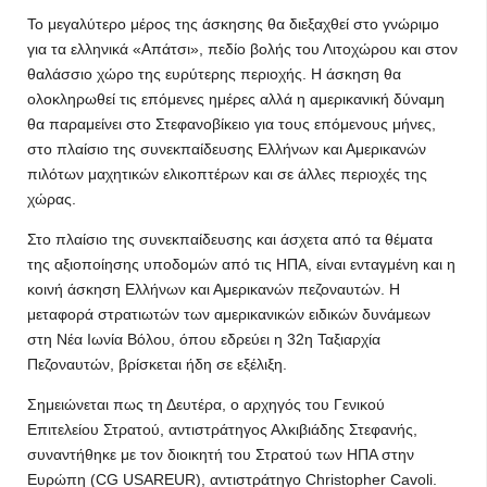
Το μεγαλύτερο μέρος της άσκησης θα διεξαχθεί στο γνώριμο
για τα ελληνικά «Απάτσι», πεδίο βολής του Λιτοχώρου και στον
θαλάσσιο χώρο της ευρύτερης περιοχής. Η άσκηση θα
ολοκληρωθεί τις επόμενες ημέρες αλλά η αμερικανική δύναμη
θα παραμείνει στο Στεφανοβίκειο για τους επόμενους μήνες,
στο πλαίσιο της συνεκπαίδευσης Ελλήνων και Αμερικανών
πιλότων μαχητικών ελικοπτέρων και σε άλλες περιοχές της
χώρας.
Στο πλαίσιο της συνεκπαίδευσης και άσχετα από τα θέματα
της αξιοποίησης υποδομών από τις ΗΠΑ, είναι ενταγμένη και η
κοινή άσκηση Ελλήνων και Αμερικανών πεζοναυτών. Η
μεταφορά στρατιωτών των αμερικανικών ειδικών δυνάμεων
στη Νέα Ιωνία Βόλου, όπου εδρεύει η 32η Ταξιαρχία
Πεζοναυτών, βρίσκεται ήδη σε εξέλιξη.
Σημειώνεται πως τη Δευτέρα, ο αρχηγός του Γενικού
Επιτελείου Στρατού, αντιστράτηγος Αλκιβιάδης Στεφανής,
συναντήθηκε με τον διοικητή του Στρατού των ΗΠΑ στην
Ευρώπη (CG USAREUR), αντιστράτηγο Christopher Cavoli.