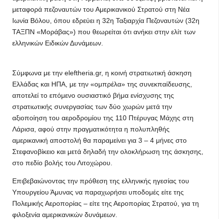
μεταφορά πεζοναυτών του Αμερικανικού Στρατού στη Νέα
Ιωνία Βόλου, όπου εδρεύει η 32η Ταξιαρχία Πεζοναυτών (32η
ΤΑΞΠΝ «Mοράβας») που θεωρείται ότι ανήκει στην ελίτ των
ελληνικών Ειδικών Δυνάμεων.
Σύμφωνα με την eleftheria.gr, η κοινή στρατιωτική άσκηση
Ελλάδας και ΗΠΑ, με την «ομπρέλα» της συνεκπαίδευσης,
αποτελεί το επόμενο ουσιαστικό βήμα ενίσχυσης της
στρατιωτικής συνεργασίας των δύο χωρών μετά την
αξιοποίηση του αεροδρομίου της 110 Πτέρυγας Μάχης στη
Λάρισα, αφού στην πραγματικότητα η πολυπληθής
αμερικανική αποστολή θα παραμείνει για 3 – 4 μήνες στο
Στεφανοβίκειο και μετά δηλαδή την ολοκλήρωση της άσκησης,
στο πεδίο βολής του Λιτοχώρου.
Επιβεβαιώνοντας την πρόθεση της ελληνικής ηγεσίας του
Υπουργείου Άμυνας να παραχωρήσει υποδομές είτε της
Πολεμικής Αεροπορίας – είτε της Αεροπορίας Στρατού, για τη
φιλοξενία αμερικανικών δυνάμεων.