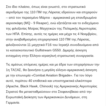
Στο ίδιο πλαίσιο, όπως είναι γνωστό, στο στρατιωτικό
αεροδρόμιο της 110 ΠΜ της Λάρισας εδρεύουν και επιχειρούν
– από τον περασμένο Μάρτιο - αμερικανικά μη επανδρωμένα
αεροσκάφη (MQ - 9 Reaper), ενώ εξετάζεται και το ενδεχόμενο
της φιλοξενίας Μοίρας Μαχητικών της Πολεμικής Αεροπορίας
των ΗΠΑ. Επίσης, αυτές τις ημέρες και μέχρι τις 4 Νοεμβρίου,
στην αναβαθμισμένη επιχειρησιακά 110 ΠΜ της Λάρισας,
φιλοξενούνται 11 μαχητικά F16 του Ισραήλ συνοδευόμενα από
το κατασκοπευτικό Gulfstream G550. Διμερής άσκηση
ενταγμένη στην Ελληνο-ισραηλινή στρατιωτική συνεργασία.
Τις αμέσως επόμενες ημέρες και με έδρα των επιχειρήσεων την
1η ΤΑΞΑΣ, θα ξεκινήσει η μεγάλη ελληνο-αμερικανική άσκηση
με την επωνυμία «Combat Aviation Brigade». Για τον λόγο
αυτό, περίπου 40 επιθετικά και υποστηρικτικά ελικόπτερα
(Apache, Black Hawk, Chinook) της Αμερικανικής Αεροπορίας
Στρατού θα μετασταθμεύσουν στο Στεφανοβίκειο από την
Ευρωπαϊκή Διοίκηση των Αμερικανικών Δυνάμεων, στη
Γερμανία.