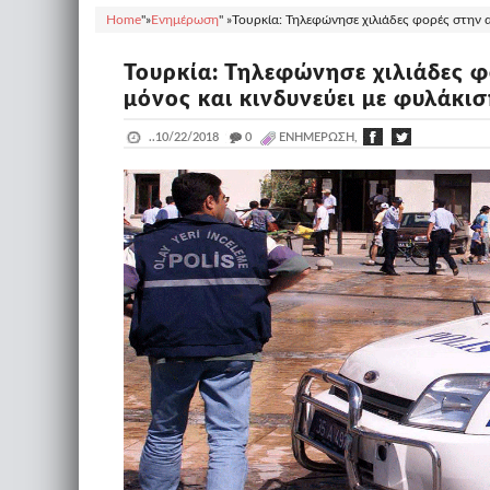
Home
"»
Ενημέρωση
" »
Τουρκία: Τηλεφώνησε χιλιάδες φορές στην α
Τουρκία: Τηλεφώνησε χιλιάδες φ
μόνος και κινδυνεύει με φυλάκι
..
10/22/2018
_
0
ΕΝΗΜΈΡΩΣΗ,