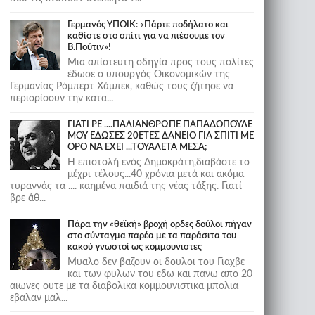
Γερμανός ΥΠΟΙΚ: «Πάρτε ποδήλατο και
καθίστε στο σπίτι για να πιέσουμε τον
Β.Πούτιν»!
Μια απίστευτη οδηγία προς τους πολίτες
έδωσε ο υπουργός Οικονομικών της
Γερμανίας Ρόμπερτ Χάμπεκ, καθώς τους ζήτησε να
περιορίσουν την κατα...
ΓΙΑΤΙ ΡΕ ....ΠΑΛΙΑΝΘΡΩΠΕ ΠΑΠΑΔΟΠΟΥΛΕ
ΜΟΥ ΕΔΩΣΕΣ 20ΕΤΕΣ ΔΑΝΕΙΟ ΓΙΑ ΣΠΙΤΙ ΜΕ
ΟΡΟ ΝΑ ΕΧΕΙ ...ΤΟΥΑΛΕΤΑ ΜΕΣΑ;
Η επιστολή ενός Δημοκράτη,διαβάστε το
μέχρι τέλους...40 χρόνια μετά και ακόμα
τυραννάς τα .... καημένα παιδιά της νέας τάξης. Γιατί
βρε άθ...
Πάρα την «θεϊκή» βροχή ορδες δούλοι πήγαν
στο σύνταγμα παρέα με τα παράσιτα του
κακού γνωστοί ως κομμουνιστες
Μυαλο δεν βαζουν οι δουλοι του Γιαχβε
και των φυλων του εδω και πανω απο 20
αιωνες ουτε με τα διαβολικα κομμουνιστικα μπολια
εβαλαν μαλ...