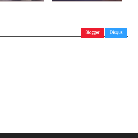
Blogger
Disqus