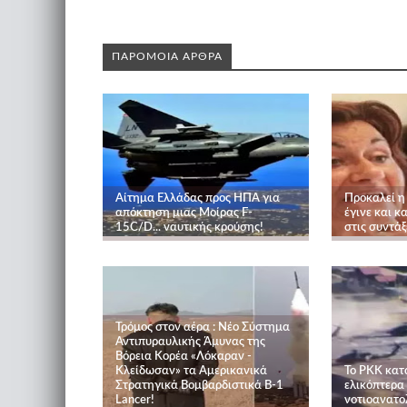
ΠΑΡΟΜΟΙΑ ΑΡΘΡΑ
Αίτημα Ελλάδας προς ΗΠΑ για
Προκαλεί η
απόκτηση μιας Μοίρας F-
έγινε και 
15C/D... ναυτικής κρούσης!
στις συντάξ
Τρόμος στον αέρα : Νέο Σύστημα
Αντιπυραυλικής Άμυνας της
Βόρεια Κορέα «Λόκαραν -
Κλείδωσαν» τα Αμερικανικά
Το PKK κατ
Στρατηγικά Βομβαρδιστικά B-1
ελικόπτερα
Lancer!
νοτιοανατολ