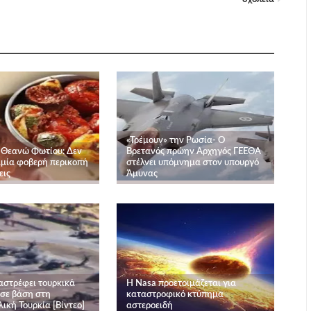
«Τρέμουν» την Ρωσία- Ο
 Θεανώ Φωτίου: Δεν
Βρετανός πρώην Αρχηγός ΓΕΕΘΑ
καμία φοβερή περικοπή
στέλνει υπόμνημα στον υπουργό
εις
Άμυνας
αστρέφει τουρκικά
Η Nasa προετοιμάζεται για
 σε βάση στη
καταστροφικό κτύπημα
ική Τουρκία [Βίντεο]
αστεροειδή