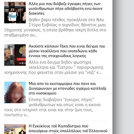
Άλλη μια που διάβαζε έγκυρες πήγες των
μισάνθρωπων πήγε αδιάβαστη ενώ έκανε
διακοπές
Δηθεν βαρύ πένθος προκάλεσε στα Νέα
Στύρα Ευβοίας ο αιφνίδιος θάνατος μιας
56χρονης γυναίκας, η οποία βρέθηκε νεκρή δίπλα στο
σταθμευμένο αυ...
Ακούστε κάποιον Γάκη που ειναι δείγμα του
μέσου νεοέλληνα που ισοπεδώνει κάθε
έννοια της στοιχειώδους λογικής
Αλλο ενα δειγμα δηδεν φωστηρα
νεοελληνα και "Γιατρου " περιορισμενης
νοημοσυνης που φαινεται οταν μιλανε για "ναζι" κ...
Μια απο τα εκατομμύρια που πανε και
ζευγαρωνουν με κτηνώδες αγρίμια κατέληξε
στο νοσοκομείο
Επισης διαβαζουν "έγκυρες πήγες"
μισάνθρωπων και οπως ειναι η εικονα
τους στο ιντερνετ ετσι ειναι και στην ζωη τους,
τουτεστιν ο...
Ἡ Ἐγκύκλιος τοῦ Καποδίστρια ποὺ
ἀπαγόρευε στοὺς ὑπαλλήλους τοῦ Ἑλληνικοῦ