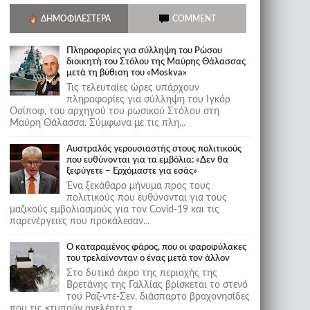
ΔΗΜΟΦΙΛΈΣΤΕΡΑ
COMMENT
Πληροφορίες για σύλληψη του Ρώσου
διοικητή του Στόλου της Mαύρης Θάλασσας
μετά τη βύθιση του «Moskva»
Τις τελευταίες ώρες υπάρχουν
πληροφορίες για σύλληψη του Ιγκόρ
Οσίποφ, του αρχηγού του ρωσικού Στόλου στη
Μαύρη Θάλασσα. Σύμφωνα με τις πλη...
Αυστραλός γερουσιαστής στους πολιτικούς
που ευθύνονται για τα εμβόλια: «Δεν θα
ξεφύγετε – Ερχόμαστε για εσάς»
Ένα ξεκάθαρο μήνυμα προς τους
πολιτικούς που ευθύνονται για τους
μαζικούς εμβολιασμούς για τον Covid-19 και τις
παρενέργειες που προκάλεσαν...
Ο καταραμένος φάρος, που οι φαροφύλακες
του τρελαίνονταν ο ένας μετά τον άλλον
Στο δυτικό άκρο της περιοχής της
Βρετάνης της Γαλλίας βρίσκεται το στενό
του Ραζ-ντε-Σεν, διάσπαρτο βραχονησίδες
που τις κτυπούν ανελέητα τ...