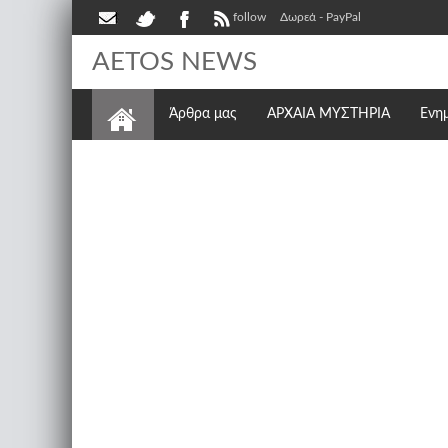
follow
Δωρεά - PayPal
AETOS NEWS
Άρθρα μας
ΑΡΧΑΙΑ ΜΥΣΤΗΡΙΑ
Ενη