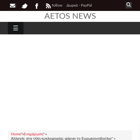
follow
Δωρεά - PayPal
AETOS NEWS
☰
Home
"»
Ενημέρωση
" »
Αλλαγές στα τέλη κυκλοφορίας φέρνει το Ευρωκοινοβούλιο" »