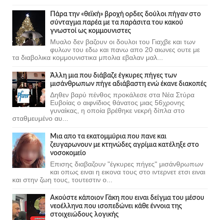
Πάρα την «θεϊκή» βροχή ορδες δούλοι πήγαν στο
σύνταγμα παρέα με τα παράσιτα του κακού
γνωστοί ως κομμουνιστες
Μυαλο δεν βαζουν οι δουλοι του Γιαχβε και των
φυλων του εδω και πανω απο 20 αιωνες ουτε με
τα διαβολικα κομμουνιστικα μπολια εβαλαν μαλ...
Άλλη μια που διάβαζε έγκυρες πήγες των
μισάνθρωπων πήγε αδιάβαστη ενώ έκανε διακοπές
Δηθεν βαρύ πένθος προκάλεσε στα Νέα Στύρα
Ευβοίας ο αιφνίδιος θάνατος μιας 56χρονης
γυναίκας, η οποία βρέθηκε νεκρή δίπλα στο
σταθμευμένο αυ...
Μια απο τα εκατομμύρια που πανε και
ζευγαρωνουν με κτηνώδες αγρίμια κατέληξε στο
νοσοκομείο
Επισης διαβαζουν "έγκυρες πήγες" μισάνθρωπων
και οπως ειναι η εικονα τους στο ιντερνετ ετσι ειναι
και στην ζωη τους, τουτεστιν ο...
Ακούστε κάποιον Γάκη που ειναι δείγμα του μέσου
νεοέλληνα που ισοπεδώνει κάθε έννοια της
στοιχειώδους λογικής