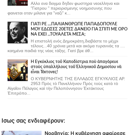
Αλλο ενα δειγμα δηδεν φωστηρα νεοελληνα και
"Γιατρου " περιορισμενης νοημοσυνης που
φαινεται οταν μιλανε για "ναζι" κ...
ΓΙΑΤΙ ΡΕ ....ΠΑΛΙΑΝΘΡΩΠΕ ΠΑΠΑΔΟΠΟΥΛΕ
ΜΟΥ ΕΔΩΣΕΣ 20ΕΤΕΣ ΔΑΝΕΙΟ ΓΙΑ ΣΠΙΤΙ ΜΕ ΟΡΟ
ΝΑ ΕΧΕΙ ...ΤΟΥΑΛΕΤΑ ΜΕΣΑ;
Η επιστολή ενός Δημοκράτη,διαβάστε το μέχρι
τέλους...40 χρόνια μετά και ακόμα τυραννάς τα ....
καημένα παιδιά της νέας τάξης. Γιατί βρε άθ...
Ἡ Ἐγκύκλιος τοῦ Καποδίστρια ποὺ ἀπαγόρευε
στοὺς ὑπαλλήλους τοῦ Ἑλληνικοῦ Δημοσίου νὰ
εἶναι Τέκτονες!
Ο ΚΥΒΕΡΝΗΤΗΣ ΤΗΣ ΕΛΛΑΔΟΣ ΕΓΚΥΚΛΙΟΣ ΑΡ.
2953 Πρὸς τὸ Πανελλήνιον Πρὸς τοὺς κατὰ τὸ
Αἰγαῖον Πέλαγος καὶ τὴν Πελοπόννησον Ἐκτάκτους
Ἐπιτρόπο...