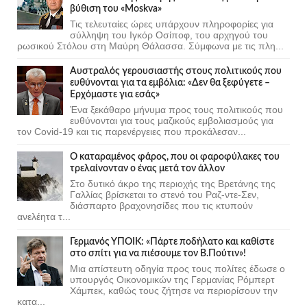
βύθιση του «Moskva»
Τις τελευταίες ώρες υπάρχουν πληροφορίες για
σύλληψη του Ιγκόρ Οσίποφ, του αρχηγού του
ρωσικού Στόλου στη Μαύρη Θάλασσα. Σύμφωνα με τις πλη...
Αυστραλός γερουσιαστής στους πολιτικούς που
ευθύνονται για τα εμβόλια: «Δεν θα ξεφύγετε –
Ερχόμαστε για εσάς»
Ένα ξεκάθαρο μήνυμα προς τους πολιτικούς που
ευθύνονται για τους μαζικούς εμβολιασμούς για
τον Covid-19 και τις παρενέργειες που προκάλεσαν...
Ο καταραμένος φάρος, που οι φαροφύλακες του
τρελαίνονταν ο ένας μετά τον άλλον
Στο δυτικό άκρο της περιοχής της Βρετάνης της
Γαλλίας βρίσκεται το στενό του Ραζ-ντε-Σεν,
διάσπαρτο βραχονησίδες που τις κτυπούν
ανελέητα τ...
Γερμανός ΥΠΟΙΚ: «Πάρτε ποδήλατο και καθίστε
στο σπίτι για να πιέσουμε τον Β.Πούτιν»!
Μια απίστευτη οδηγία προς τους πολίτες έδωσε ο
υπουργός Οικονομικών της Γερμανίας Ρόμπερτ
Χάμπεκ, καθώς τους ζήτησε να περιορίσουν την
κατα...