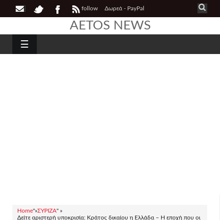
follow
Δωρεά - PayPal
AETOS NEWS
☰
Home
"»
ΣΥΡΙΖΑ
" »
Δείτε αριστερή υποκρισία: Κράτος δικαίου η Ελλάδα – Η εποχή που οι