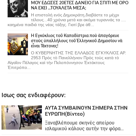
ΜΟΥ ΕΔΩΣΕΣ 20ΕΤΕΣ ΔΑΝΕΙΟ ΓΙΑ ΣΠΙΤΙ ΜΕ ΟΡΟ
ΝΑ ΕΧΕΙ ...ΤΟΥΑΛΕΤΑ ΜΕΣΑ;
Η επιστολή ενός Δημοκράτη,διαβάστε το μέχρι
τέλους...40 χρόνια μετά και ακόμα τυραννάς τα ....
καημένα παιδιά της νέας τάξης. Γιατί βρε άθ...
Ἡ Ἐγκύκλιος τοῦ Καποδίστρια ποὺ ἀπαγόρευε
στοὺς ὑπαλλήλους τοῦ Ἑλληνικοῦ Δημοσίου νὰ
εἶναι Τέκτονες!
Ο ΚΥΒΕΡΝΗΤΗΣ ΤΗΣ ΕΛΛΑΔΟΣ ΕΓΚΥΚΛΙΟΣ ΑΡ.
2953 Πρὸς τὸ Πανελλήνιον Πρὸς τοὺς κατὰ τὸ
Αἰγαῖον Πέλαγος καὶ τὴν Πελοπόννησον Ἐκτάκτους
Ἐπιτρόπο...