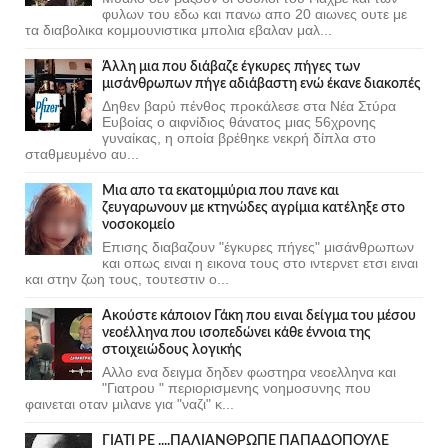
φυλων του εδω και πανω απο 20 αιωνες ουτε με
τα διαβολικα κομμουνιστικα μπολια εβαλαν μαλ...
Άλλη μια που διάβαζε έγκυρες πήγες των
μισάνθρωπων πήγε αδιάβαστη ενώ έκανε διακοπές
Δηθεν βαρύ πένθος προκάλεσε στα Νέα Στύρα
Ευβοίας ο αιφνίδιος θάνατος μιας 56χρονης
γυναίκας, η οποία βρέθηκε νεκρή δίπλα στο
σταθμευμένο αυ...
Μια απο τα εκατομμύρια που πανε και
ζευγαρωνουν με κτηνώδες αγρίμια κατέληξε στο
νοσοκομείο
Επισης διαβαζουν "έγκυρες πήγες" μισάνθρωπων
και οπως ειναι η εικονα τους στο ιντερνετ ετσι ειναι
και στην ζωη τους, τουτεστιν ο...
Ακούστε κάποιον Γάκη που ειναι δείγμα του μέσου
νεοέλληνα που ισοπεδώνει κάθε έννοια της
στοιχειώδους λογικής
Αλλο ενα δειγμα δηδεν φωστηρα νεοελληνα και
"Γιατρου " περιορισμενης νοημοσυνης που
φαινεται οταν μιλανε για "ναζι" κ...
ΓΙΑΤΙ ΡΕ ....ΠΑΛΙΑΝΘΡΩΠΕ ΠΑΠΑΔΟΠΟΥΛΕ