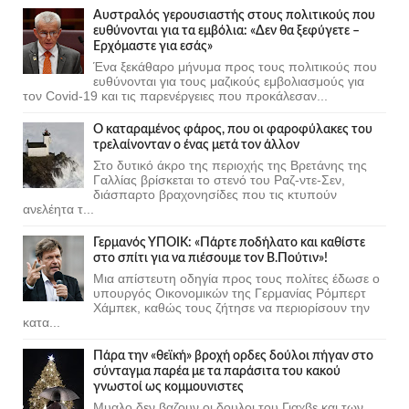
Αυστραλός γερουσιαστής στους πολιτικούς που
ευθύνονται για τα εμβόλια: «Δεν θα ξεφύγετε –
Ερχόμαστε για εσάς»
Ένα ξεκάθαρο μήνυμα προς τους πολιτικούς που
ευθύνονται για τους μαζικούς εμβολιασμούς για
τον Covid-19 και τις παρενέργειες που προκάλεσαν...
Ο καταραμένος φάρος, που οι φαροφύλακες του
τρελαίνονταν ο ένας μετά τον άλλον
Στο δυτικό άκρο της περιοχής της Βρετάνης της
Γαλλίας βρίσκεται το στενό του Ραζ-ντε-Σεν,
διάσπαρτο βραχονησίδες που τις κτυπούν
ανελέητα τ...
Γερμανός ΥΠΟΙΚ: «Πάρτε ποδήλατο και καθίστε
στο σπίτι για να πιέσουμε τον Β.Πούτιν»!
Μια απίστευτη οδηγία προς τους πολίτες έδωσε ο
υπουργός Οικονομικών της Γερμανίας Ρόμπερτ
Χάμπεκ, καθώς τους ζήτησε να περιορίσουν την
κατα...
Πάρα την «θεϊκή» βροχή ορδες δούλοι πήγαν στο
σύνταγμα παρέα με τα παράσιτα του κακού
γνωστοί ως κομμουνιστες
Μυαλο δεν βαζουν οι δουλοι του Γιαχβε και των