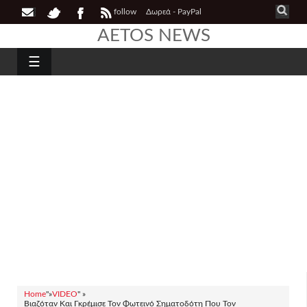
follow
Δωρεά - PayPal
AETOS NEWS
☰
Home
"»
VIDEO
" »
Βιαζόταν Και Γκρέμισε Τον Φωτεινό Σηματοδότη Που Τον