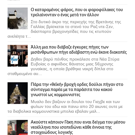
Ο καταραμένος φάρος, που οι φαροφύλακες του
τρελαίνονταν ο ένας μετά τον άλλον
Στο δυτικό άκρο της περιοχής της Βρετάνης της
Γαλλίας βρίσκεται το στενό του Ραζ-ντε-Σεν,
διάσπαρτο βραχονησίδες που τις κτυπούν
ανελέητα τ...
Άλλη μια που διάβαζε έγκυρες πήγες των
μισάνθρωπων πήγε αδιάβαστη ενώ έκανε διακοπές
Δηθεν βαρύ πένθος προκάλεσε στα Νέα Στύρα
Ευβοίας ο αιφνίδιος θάνατος μιας 56χρονης
γυναίκας, η οποία βρέθηκε νεκρή δίπλα στο
σταθμευμένο αυ...
Πάρα την «θεϊκή» βροχή ορδες δούλοι πήγαν στο
σύνταγμα παρέα με τα παράσιτα του κακού
γνωστοί ως κομμουνιστες
Μυαλο δεν βαζουν οι δουλοι του Γιαχβε και των
φυλων του εδω και πανω απο 20 αιωνες ουτε με
τα διαβολικα κομμουνιστικα μπολια εβαλαν μαλ...
Ακούστε κάποιον Γάκη που ειναι δείγμα του μέσου
νεοέλληνα που ισοπεδώνει κάθε έννοια της
στοιχειώδους λογικής