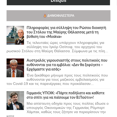
Disqus
ΔΗΜΟΦΙΛΈΣΤΕΡΑ
Πληροφορίες για σύλληψη του Ρώσου διοικητή
του Στόλου της Mαύρης Θάλασσας μετά τη
βύθιση του «Moskva»
Τις τελευταίες ώρες υπάρχουν πληροφορίες για
σύλληψη του Ιγκόρ Οσίποφ, του αρχηγού του
ρωσικού Στόλου στη Μαύρη Θάλασσα. Σύμφωνα με τις πλη...
Αυστραλός γερουσιαστής στους πολιτικούς που
ευθύνονται για τα εμβόλια: «Δεν θα ξεφύγετε –
Ερχόμαστε για εσάς»
Ένα ξεκάθαρο μήνυμα προς τους πολιτικούς που
ευθύνονται για τους μαζικούς εμβολιασμούς για
τον Covid-19 και τις παρενέργειες που προκάλεσαν...
Γερμανός ΥΠΟΙΚ: «Πάρτε ποδήλατο και καθίστε
στο σπίτι για να πιέσουμε τον Β.Πούτιν»!
Μια απίστευτη οδηγία προς τους πολίτες έδωσε ο
υπουργός Οικονομικών της Γερμανίας Ρόμπερτ
Χάμπεκ, καθώς τους ζήτησε να περιορίσουν την
κατα...