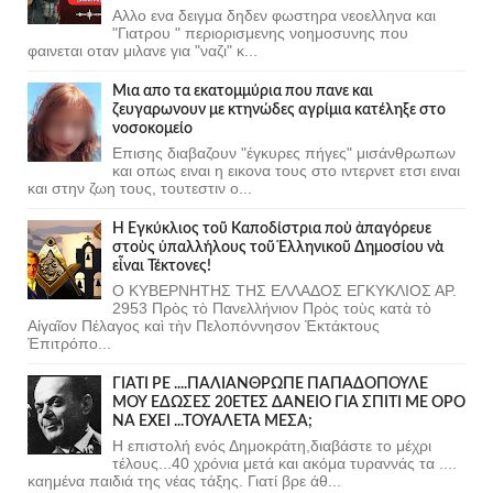
Αλλο ενα δειγμα δηδεν φωστηρα νεοελληνα και
"Γιατρου " περιορισμενης νοημοσυνης που
φαινεται οταν μιλανε για "ναζι" κ...
Μια απο τα εκατομμύρια που πανε και
ζευγαρωνουν με κτηνώδες αγρίμια κατέληξε στο
νοσοκομείο
Επισης διαβαζουν "έγκυρες πήγες" μισάνθρωπων
και οπως ειναι η εικονα τους στο ιντερνετ ετσι ειναι
και στην ζωη τους, τουτεστιν ο...
Ἡ Ἐγκύκλιος τοῦ Καποδίστρια ποὺ ἀπαγόρευε
στοὺς ὑπαλλήλους τοῦ Ἑλληνικοῦ Δημοσίου νὰ
εἶναι Τέκτονες!
Ο ΚΥΒΕΡΝΗΤΗΣ ΤΗΣ ΕΛΛΑΔΟΣ ΕΓΚΥΚΛΙΟΣ ΑΡ.
2953 Πρὸς τὸ Πανελλήνιον Πρὸς τοὺς κατὰ τὸ
Αἰγαῖον Πέλαγος καὶ τὴν Πελοπόννησον Ἐκτάκτους
Ἐπιτρόπο...
ΓΙΑΤΙ ΡΕ ....ΠΑΛΙΑΝΘΡΩΠΕ ΠΑΠΑΔΟΠΟΥΛΕ
ΜΟΥ ΕΔΩΣΕΣ 20ΕΤΕΣ ΔΑΝΕΙΟ ΓΙΑ ΣΠΙΤΙ ΜΕ ΟΡΟ
ΝΑ ΕΧΕΙ ...ΤΟΥΑΛΕΤΑ ΜΕΣΑ;
Η επιστολή ενός Δημοκράτη,διαβάστε το μέχρι
τέλους...40 χρόνια μετά και ακόμα τυραννάς τα ....
καημένα παιδιά της νέας τάξης. Γιατί βρε άθ...