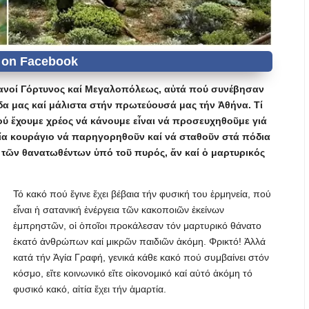
τιανοί Γόρτυνος καί Μεγαλοπόλεως, αὐτά πού συνέβησαν
ίδα μας καί μάλιστα στήν πρωτεύουσά μας τήν Ἀθήνα. Τί
ού ἔχουμε χρέος νά κάνουμε εἶναι νά προσευχηθοῦμε γιά
αγία κουράγιο νά παρηγορηθοῦν καί νά σταθοῦν στά πόδια
 τῶν θανατωθέντων ὑπό τοῦ πυρός, ἄν καί ὁ μαρτυρικός
Τό κακό πού ἔγινε ἔχει βέβαια τήν φυσική του ἑρμηνεία, πού
εἶναι ἡ σατανική ἐνέργεια τῶν κακοποιῶν ἐκείνων
ἐμπρηστῶν, οἱ ὁποῖοι προκάλεσαν τόν μαρτυρικό θάνατο
ἑκατό ἀνθρώπων καί μικρῶν παιδιῶν ἀκόμη. Φρικτό! Ἀλλά
κατά τήν Ἁγία Γραφή, γενικά κάθε κακό πού συμβαίνει στόν
κόσμο, εἴτε κοινωνικό εἴτε οἰκονομικό καί αὐτό ἀκόμη τό
φυσικό κακό, αἰτία ἔχει τήν ἁμαρτία.