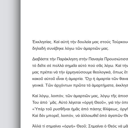
Ἐκκλησίας. Καί αὐτή τήν δουλεία μας στούς Τούρκους
δηλαδή συνέβηκε λόγω τῶν ἁμαρτιῶν μας.
Διαβάστε τήν Παράκληση στήν Παναγία Προυσιώτισσα,
τό δεῖτε σέ πολλά σημεῖα αὐτό πού σᾶς λέγω. Καί 
μας πρέπει νά τήν ἑρμηνεύσουμε θεολογικά, ὅπως ἔτσ
κακοῦ αὐτοῦ εἶναι ἡ ἁμαρτία. Ὄχι ἡ ἁμαρτία τῶν θαν
γενικά. Τῶν ἀρχόντων πρῶτα τά ἁμαρτήματα, ἐκκλησι
Καί λόγῳ, λοιπόν, τῶν ἁμαρτιῶν μας, λόγῳ τῆς ἀπο
Του ἀπό ᾽μᾶς. Αὐτό λέγεται «ὀργή Θεοῦ», γιά τήν ὁπ
«Ὑπέρ τοῦ ρυσθῆναι ἡμᾶς ἀπό πάσης θλίψεως, ὀργῆς».
Καί δέν μπορεῖ, λοιπόν, νά ἀλλοιωθεῖ ἀπό ἀγαπῶν Θεό
Ἀλλά τί σημαίνει «ὀργή» Θεοῦ; Σημαίνει ὁ Θεός νά 