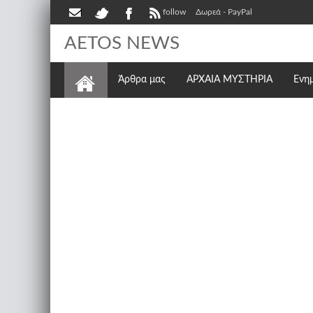
follow
Δωρεά - PayPal
AETOS NEWS
Άρθρα μας
ΑΡΧΑΙΑ ΜΥΣΤΗΡΙΑ
Ενη