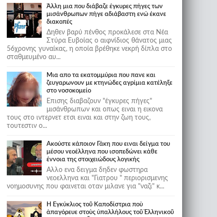
Άλλη μια που διάβαζε έγκυρες πήγες των
μισάνθρωπων πήγε αδιάβαστη ενώ έκανε
διακοπές
Δηθεν βαρύ πένθος προκάλεσε στα Νέα
Στύρα Ευβοίας ο αιφνίδιος θάνατος μιας
56χρονης γυναίκας, η οποία βρέθηκε νεκρή δίπλα στο
σταθμευμένο αυ...
Μια απο τα εκατομμύρια που πανε και
ζευγαρωνουν με κτηνώδες αγρίμια κατέληξε
στο νοσοκομείο
Επισης διαβαζουν "έγκυρες πήγες"
μισάνθρωπων και οπως ειναι η εικονα
τους στο ιντερνετ ετσι ειναι και στην ζωη τους,
τουτεστιν ο...
Ακούστε κάποιον Γάκη που ειναι δείγμα του
μέσου νεοέλληνα που ισοπεδώνει κάθε
έννοια της στοιχειώδους λογικής
Αλλο ενα δειγμα δηδεν φωστηρα
νεοελληνα και "Γιατρου " περιορισμενης
νοημοσυνης που φαινεται οταν μιλανε για "ναζι" κ...
Ἡ Ἐγκύκλιος τοῦ Καποδίστρια ποὺ
ἀπαγόρευε στοὺς ὑπαλλήλους τοῦ Ἑλληνικοῦ