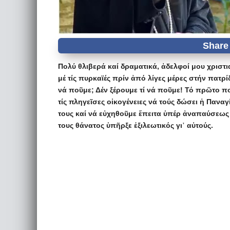
Πολύ θλιβερά καί δραματικά, ἀδελφοί μου χρισ
μέ τίς πυρκαϊές πρίν ἀπό λίγες μέρες στήν πατρ
νά ποῦμε; Δέν ξέρουμε τί νά ποῦμε! Τό πρῶτο π
τίς πληγεῖσες οἰκογένειες νά τούς δώσει ἡ Παν
τους καί νά εὐχηθοῦμε ἔπειτα ὑπέρ ἀναπαύσεως
τους θάνατος ὑπῆρξε ἐξιλεωτικός γι᾽ αὐτούς.