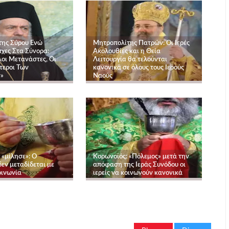
ης Σύρου Ενώ
Μητροπολίτης Πατρών: Οι Ιερές
άχες Στα Σύνορα:
Ακολουθίες και η Θεία
λοι Μετανάστες, Οι
Λειτουργία θα τελούνται
τεροι Των
κανονικά σε όλους τους Ιερούς
»
Ναούς
 «μίλησε»: Ο
Κορωνοϊός: «Πόλεμος» μετά την
εν μεταδίδεται με
απόφαση της Ιεράς Συνόδου οι
οινωνία
ιερείς να κοινωνούν κανονικά