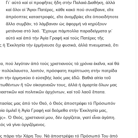
Γι᾽ αὐτό καί οἱ προφῆτες ἤδη στήν Παλαιά Διαθήκη, ἀλλά
καί ὅλοι οἱ Ἅγιοι Πατέρες, κάθε κακό πού συνέβαινε, εἴτε
ἀπρόοπτες καταστροφές, εἴτε ἀνομβρίες εἴτε ὁποιοδήποτε
ἄλλο συμβάν, τό λάμβαναν ὡς ἀφορμή νά κηρύξουν
μετάνοια στό λαό. Ἔχουμε πάμπολλα παραδείγματα γι᾽
αὐτό καί ἀπό τήν Ἁγία Γραφή καί τούς Πατέρες τῆς
 ἡ Ἐκκλησία τήν ἑρμήνευσε ὄχι φυσικά, ἀλλά πνευματικά, ὅτι
 πού λεγόταν ἀπό τούς χριστιανούς τά χρόνια ἐκεῖνα, καί θά
τήν πολύκλαυστο, λοιπόν, πρόσφατη περίπτωση στήν πατρίδα
ι τήν ἑρμηνεύει ὁ εὐσεβής λαός μας ἐδῶ. Βαθιά αἰτία τοῦ
ατωθέντων ἤ τῶν οἰκογενειῶν τους, ἀλλά ἡ ἁμαρτία ὅλων μας
αστικῶν καί πολιτικῶν ἀρχόντων, καί τοῦ λαοῦ ἔπειτα.
στασίας μας ἀπό τόν Θεό, ὁ Θεός ἀποστρέφει τό Πρόσωπόν
οία ὁμιλεῖ ἡ Ἁγία Γραφή καί δεόμεθα στήν Ἐκκλησία μας,
 Ὁ Θεός, χριστιανοί μου, δέν ὀργίζεται, γιατί εἶναι ἀγάπη.
ς νά γίνει ὀργιζόμενος.
μᾶς πάρει τήν Χάρη Του. Νά ἀποστρέψει τό Πρόσωπό Του ἀπό