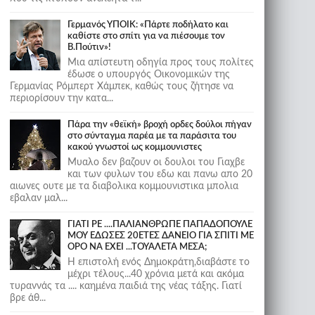
Γερμανός ΥΠΟΙΚ: «Πάρτε ποδήλατο και
καθίστε στο σπίτι για να πιέσουμε τον
Β.Πούτιν»!
Μια απίστευτη οδηγία προς τους πολίτες
έδωσε ο υπουργός Οικονομικών της
Γερμανίας Ρόμπερτ Χάμπεκ, καθώς τους ζήτησε να
περιορίσουν την κατα...
Πάρα την «θεϊκή» βροχή ορδες δούλοι πήγαν
στο σύνταγμα παρέα με τα παράσιτα του
κακού γνωστοί ως κομμουνιστες
Μυαλο δεν βαζουν οι δουλοι του Γιαχβε
και των φυλων του εδω και πανω απο 20
αιωνες ουτε με τα διαβολικα κομμουνιστικα μπολια
εβαλαν μαλ...
ΓΙΑΤΙ ΡΕ ....ΠΑΛΙΑΝΘΡΩΠΕ ΠΑΠΑΔΟΠΟΥΛΕ
ΜΟΥ ΕΔΩΣΕΣ 20ΕΤΕΣ ΔΑΝΕΙΟ ΓΙΑ ΣΠΙΤΙ ΜΕ
ΟΡΟ ΝΑ ΕΧΕΙ ...ΤΟΥΑΛΕΤΑ ΜΕΣΑ;
Η επιστολή ενός Δημοκράτη,διαβάστε το
μέχρι τέλους...40 χρόνια μετά και ακόμα
τυραννάς τα .... καημένα παιδιά της νέας τάξης. Γιατί
βρε άθ...