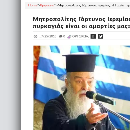
Home
"»
θρησκεία
" »
Μητροπολίτης Γόρτυνος Ιερεμίας: «Η αιτία της 
Μητροπολίτης Γόρτυνος Ιερεμίας
πυρκαγιάς είναι οι αμαρτίες μας»
..
7/25/2018
_
0
ΘΡΗΣΚΕΊΑ,