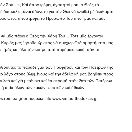
όν Σου…»; Καί ἀποστρέφει, ἀγαπητοί μου, ὁ Θεός τό
διδασκαλία, εἶναι ἀδύνατο γιά τόν Θεό νά ἑνωθεῖ μέ ἀκάθαρτο.
αρος Θεός ἀποστρέφει τό Πρόσωπό Του ἀπό ᾽μᾶς καί μᾶς
ό νά μᾶς πάρει ὁ Θεός τήν Χάρη Του… Τότε μᾶς ἔρχονται
 Κύριός μας Ἰησοῦς Χριστός νά συγχωρεῖ τά ἁμαρτήματά μας
καί ᾽μᾶς καί ὅλο τόν κόσμο ἀπό παρόμοια κακά, σάν τό
ουθοῦντες τό παράδειγμα τῶν Προφητῶν καί τῶν Πατέρων τῆς
κό λόγο στούς θλιμμένους καί τήν ἀδελφική μας βοήθεια πρός
ν λαό καί γιά μετάνοια καί ἐπιστροφή στόν Θεό τῶν Πατέρων
αι ἡ αἰτία ὅλων τῶν κακῶν, φυσικῶν καί ἠθικῶν.
.romfea.gr orthodoxia.info www.vimaorthodoxias.gr