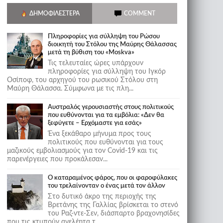
ΔΗΜΟΦΙΛΈΣΤΕΡΑ
COMMENT
Πληροφορίες για σύλληψη του Ρώσου
διοικητή του Στόλου της Mαύρης Θάλασσας
μετά τη βύθιση του «Moskva»
Τις τελευταίες ώρες υπάρχουν
πληροφορίες για σύλληψη του Ιγκόρ
Οσίποφ, του αρχηγού του ρωσικού Στόλου στη
Μαύρη Θάλασσα. Σύμφωνα με τις πλη...
Αυστραλός γερουσιαστής στους πολιτικούς
που ευθύνονται για τα εμβόλια: «Δεν θα
ξεφύγετε – Ερχόμαστε για εσάς»
Ένα ξεκάθαρο μήνυμα προς τους
πολιτικούς που ευθύνονται για τους
μαζικούς εμβολιασμούς για τον Covid-19 και τις
παρενέργειες που προκάλεσαν...
Ο καταραμένος φάρος, που οι φαροφύλακες
του τρελαίνονταν ο ένας μετά τον άλλον
Στο δυτικό άκρο της περιοχής της
Βρετάνης της Γαλλίας βρίσκεται το στενό
του Ραζ-ντε-Σεν, διάσπαρτο βραχονησίδες
που τις κτυπούν ανελέητα τ...