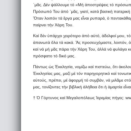
᾽μᾶς. Δέν ψάλλουμε τό «Μή ἀποστρέψεις τό πρόσωπ
Πρόσωπό Του ἀπό ᾽μᾶς, γιατί, κατά βασική πατερική 
Ὅταν λοιπόν τά ἔργα μας εἶναι ρυπαρά, ὁ πεντακάθ
παίρνει τήν Χάρη Του.
Καί δέν ὑπάρχει χειρότερο ἀπό αὐτό, ἀδελφοί μου, τ
ἀπανωτά ὅλα τά κακά. Ἄς προσευχόμαστε, λοιπόν, ὁ
καί νά μή μᾶς πάρει τήν Χάρη Του, ἀλλά νά φυλάγει 
πρόσφατο τό δικό μας.
Πάντως ὡς Ἐκκλησία, νομίζω καί πιστεύω, ὅτι ἀκολ
Ἐκκλησίας μας, μαζί μέ τόν παρηγορητικό καί τονωτι
αὐτούς, πρέπει, μέ ἀφορμή τό συμβάν, νά μιλᾶμε στό
μας, τονίζοντες τήν βιβλική ἀλήθεια ὅτι ἡ ἁμαρτία εἶν
† Ὁ Γόρτυνος καί Μεγαλοπόλεως Ἰερεμίας πήγες: www