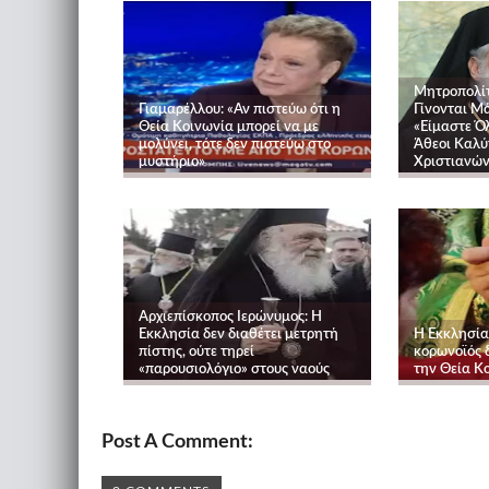
Μητροπολίτ
Γιαμαρέλλου: «Αν πιστεύω ότι η
Γίνονται Μ
Θεία Κοινωνία μπορεί να με
«Είμαστε Ό
μολύνει, τότε δεν πιστεύω στο
Άθεοι Καλύ
μυστήριο»
Χριστιανών
Αρχιεπίσκοπος Ιερώνυμος: Η
Εκκλησία δεν διαθέτει μετρητή
Η Εκκλησία
πίστης, ούτε τηρεί
κορωνοϊός δ
«παρουσιολόγιο» στους ναούς
την Θεία Κ
Post A Comment: