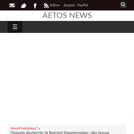
follow
Δωρεά - PayPal
AETOS NEWS
☰
Home
"»
αληθειες
" »
Πολωνός βουλευτής σε Βρετανή δημοσιογράφο: «Δεν έχουμε