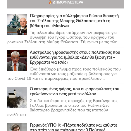
ΔΗΜΟΦΙΛΈΣΤΕΡΑ
Πληροφορίες για σύλληψη του Ρώσου διοικητή
του Στόλου της Mαύρης Θάλασσας μετά τη
βύθιση του «Moskva»
Τις τελευταίες ώρες υπάρχουν πληροφορίες για
σύλληψη του Ιγκόρ Οσίποφ, του αρχηγού του
ρωσικού Στόλου στη Μαύρη Θάλασσα. Σύμφωνα με τις πλη...
Αυστραλός γερουσιαστής στους πολιτικούς που
ευθύνονται για τα εμβόλια: «Δεν θα ξεφύγετε –
Ερχόμαστε για εσάς»
Ένα ξεκάθαρο μήνυμα προς τους πολιτικούς που
ευθύνονται για τους μαζικούς εμβολιασμούς για
τον Covid-19 και τις παρενέργειες που προκάλεσαν...
Ο καταραμένος φάρος, που οι φαροφύλακες του
τρελαίνονταν ο ένας μετά τον άλλον
Στο δυτικό άκρο της περιοχής της Βρετάνης της
Γαλλίας βρίσκεται το στενό του Ραζ-ντε-Σεν,
διάσπαρτο βραχονησίδες που τις κτυπούν
ανελέητα τ...
Γερμανός ΥΠΟΙΚ: «Πάρτε ποδήλατο και καθίστε
στο σπίτι για να πιέσουμε τον Β.Πούτιν»!