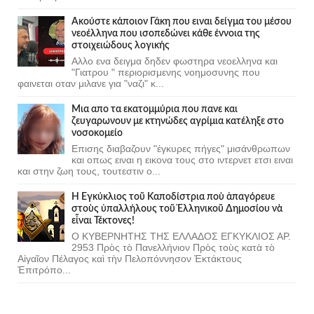
Ακούστε κάποιον Γάκη που ειναι δείγμα του μέσου
νεοέλληνα που ισοπεδώνει κάθε έννοια της
στοιχειώδους λογικής
Αλλο ενα δειγμα δηδεν φωστηρα νεοελληνα και
"Γιατρου " περιορισμενης νοημοσυνης που
φαινεται οταν μιλανε για "ναζι" κ...
Μια απο τα εκατομμύρια που πανε και
ζευγαρωνουν με κτηνώδες αγρίμια κατέληξε στο
νοσοκομείο
Επισης διαβαζουν "έγκυρες πήγες" μισάνθρωπων
και οπως ειναι η εικονα τους στο ιντερνετ ετσι ειναι
και στην ζωη τους, τουτεστιν ο...
Ἡ Ἐγκύκλιος τοῦ Καποδίστρια ποὺ ἀπαγόρευε
στοὺς ὑπαλλήλους τοῦ Ἑλληνικοῦ Δημοσίου νὰ
εἶναι Τέκτονες!
Ο ΚΥΒΕΡΝΗΤΗΣ ΤΗΣ ΕΛΛΑΔΟΣ ΕΓΚΥΚΛΙΟΣ ΑΡ.
2953 Πρὸς τὸ Πανελλήνιον Πρὸς τοὺς κατὰ τὸ
Αἰγαῖον Πέλαγος καὶ τὴν Πελοπόννησον Ἐκτάκτους
Ἐπιτρόπο...