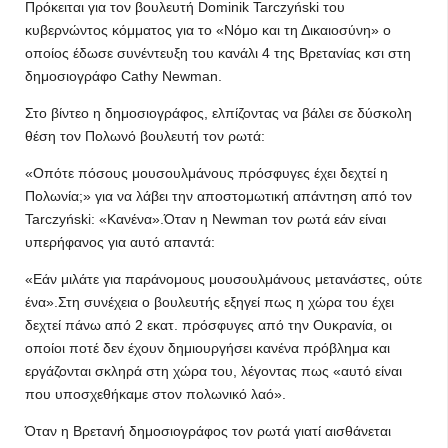
Πρόκειται για τον βουλευτή Dominik Tarczyński του
κυβερνώντος κόμματος για το «Νόμο και τη Δικαιοσύνη» ο
οποίος έδωσε συνέντευξη του κανάλι 4 της Βρετανίας κσι στη
δημοσιογράφο Cathy Newman.
Στο βίντεο η δημοσιογράφος, ελπίζοντας να βάλει σε δύσκολη
θέση τον Πολωνό βουλευτή τον ρωτά:
«Οπότε πόσους μουσουλμάνους πρόσφυγες έχει δεχτεί η
Πολωνία;» για να λάβει την αποστομωτική απάντηση από τον
Tarczyński: «Κανένα».Όταν η Newman τον ρωτά εάν είναι
υπερήφανος για αυτό απαντά:
«Εάν μιλάτε για παράνομους μουσουλμάνους μετανάστες, ούτε
ένα».Στη συνέχεια ο βουλευτής εξηγεί πως η χώρα του έχει
δεχτεί πάνω από 2 εκατ. πρόσφυγες από την Ουκρανία, οι
οποίοι ποτέ δεν έχουν δημιουργήσει κανένα πρόβλημα και
εργάζονται σκληρά στη χώρα του, λέγοντας πως «αυτό είναι
που υποσχεθήκαμε στον πολωνικό λαό».
Όταν η Βρετανή δημοσιογράφος τον ρωτά γιατί αισθάνεται