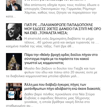
Μια απίστευτη οδηγία προς τους πολίτες έδωσε ο
υπουργός Οικονομικών της Γερμανίας Ρόμπερτ
Χάμπεκ, καθώς τους ζήτησε να περιορίσουν την
κατα...
ΓΙΑΤΙ ΡΕ ....ΠΑΛΙΑΝΘΡΩΠΕ ΠΑΠΑΔΟΠΟΥΛΕ
ΜΟΥ ΕΔΩΣΕΣ 20ΕΤΕΣ ΔΑΝΕΙΟ ΓΙΑ ΣΠΙΤΙ ΜΕ ΟΡΟ
ΝΑ ΕΧΕΙ ...ΤΟΥΑΛΕΤΑ ΜΕΣΑ;
Η επιστολή ενός Δημοκράτη,διαβάστε το μέχρι
τέλους...40 χρόνια μετά και ακόμα τυραννάς τα ....
καημένα παιδιά της νέας τάξης. Γιατί βρε άθ...
Πάρα την «θεϊκή» βροχή ορδες δούλοι πήγαν στο
σύνταγμα παρέα με τα παράσιτα του κακού
γνωστοί ως κομμουνιστες
Μυαλο δεν βαζουν οι δουλοι του Γιαχβε και των
φυλων του εδω και πανω απο 20 αιωνες ουτε με
τα διαβολικα κομμουνιστικα μπολια εβαλαν μαλ...
Άλλη μια που διάβαζε έγκυρες πήγες των
μισάνθρωπων πήγε αδιάβαστη ενώ έκανε διακοπές
Δηθεν βαρύ πένθος προκάλεσε στα Νέα Στύρα
Ευβοίας ο αιφνίδιος θάνατος μιας 56χρονης
γυναίκας, η οποία βρέθηκε νεκρή δίπλα στο
σταθμευμένο αυ...