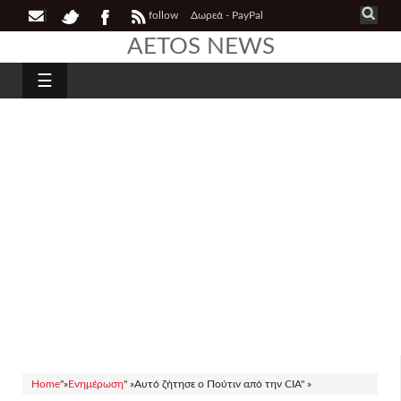
follow
Δωρεά - PayPal
AETOS NEWS
☰
Home
"»
Ενημέρωση
" »
Αυτό ζήτησε ο Πούτιν από την CIA" »