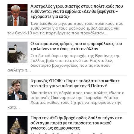
Αυστραλός γερουσιαστής στους πολιτικούς που
ευθύνονται για τα εμβόλια: «Δεν θα ξεφύγετε –
Ερχόμαστε για εσάς»
Ένα ξεκάθαρο μήνυμα προς τους πολιτικούς που
ευθύνονται για τους μαζικούς εμβολιασμούς για
τον Covid-19 και τις παρενέργειες που προκάλεσαν...
Ο καταραμένος φάρος, που οι φαροφύλακες του
τρελαίνονταν ο ένας μετά τον άλλον
Στο δυτικό άκρο της περιοχής της Βρετάνης της
Γαλλίας βρίσκεται το στενό του Ραζ-ντε-Σεν,
διάσπαρτο βραχονησίδες που τις κτυπούν
ανελέητα τ...
Γερμανός ΥΠΟΙΚ: «Πάρτε ποδήλατο και καθίστε
στο σπίτι για να πιέσουμε τον Β.Πούτιν»!
Μια απίστευτη οδηγία προς τους πολίτες έδωσε ο
υπουργός Οικονομικών της Γερμανίας Ρόμπερτ
Χάμπεκ, καθώς τους ζήτησε να περιορίσουν την
κατα...
Πάρα την «θεϊκή» βροχή ορδες δούλοι πήγαν στο
σύνταγμα παρέα με τα παράσιτα του κακού
γνωστοί ως κομμουνιστες