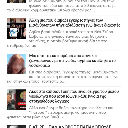
Μυαλο δεν βαζουν οι δουλοι του Γιαχβε και των
φυλων του εδω και πανω απο 20 αιωνες ουτε με
τα διαβολικα κομμουνιστικα μπολια εβαλαν μαλ...
Άλλη μια που διάβαζε έγκυρες πήγες των
μισάνθρωπων πήγε αδιάβαστη ενώ έκανε διακοπές
Δηθεν βαρύ πένθος προκάλεσε στα Νέα Στύρα
Ευβοίας ο αιφνίδιος θάνατος μιας 56χρονης
γυναίκας, η οποία βρέθηκε νεκρή δίπλα στο
σταθμευμένο αυ...
Μια απο τα εκατομμύρια που πανε και
ζευγαρωνουν με κτηνώδες αγρίμια κατέληξε στο
νοσοκομείο
Επισης διαβαζουν "έγκυρες πήγες" μισάνθρωπων
και οπως ειναι η εικονα τους στο ιντερνετ ετσι ειναι
και στην ζωη τους, τουτεστιν ο...
Ακούστε κάποιον Γάκη που ειναι δείγμα του μέσου
νεοέλληνα που ισοπεδώνει κάθε έννοια της
στοιχειώδους λογικής
Αλλο ενα δειγμα δηδεν φωστηρα νεοελληνα και
"Γιατρου " περιορισμενης νοημοσυνης που
φαινεται οταν μιλανε για "ναζι" κ...
ΓΙΑΤΙ ΡΕ ....ΠΑΛΙΑΝΘΡΩΠΕ ΠΑΠΑΔΟΠΟΥΛΕ