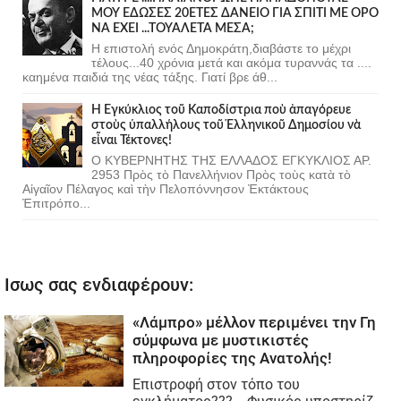
ΜΟΥ ΕΔΩΣΕΣ 20ΕΤΕΣ ΔΑΝΕΙΟ ΓΙΑ ΣΠΙΤΙ ΜΕ ΟΡΟ
ΝΑ ΕΧΕΙ ...ΤΟΥΑΛΕΤΑ ΜΕΣΑ;
Η επιστολή ενός Δημοκράτη,διαβάστε το μέχρι
τέλους...40 χρόνια μετά και ακόμα τυραννάς τα ....
καημένα παιδιά της νέας τάξης. Γιατί βρε άθ...
Ἡ Ἐγκύκλιος τοῦ Καποδίστρια ποὺ ἀπαγόρευε
στοὺς ὑπαλλήλους τοῦ Ἑλληνικοῦ Δημοσίου νὰ
εἶναι Τέκτονες!
Ο ΚΥΒΕΡΝΗΤΗΣ ΤΗΣ ΕΛΛΑΔΟΣ ΕΓΚΥΚΛΙΟΣ ΑΡ.
2953 Πρὸς τὸ Πανελλήνιον Πρὸς τοὺς κατὰ τὸ
Αἰγαῖον Πέλαγος καὶ τὴν Πελοπόννησον Ἐκτάκτους
Ἐπιτρόπο...