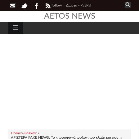
follow
Δωρεά - PayPal
AETOS NEWS
☰
Home
"»
Hoaxes
" »
ΑΡΙΣΤΕΡΑ FAKE NEWS: Το «προσφυγόπουλο» που κλαίει και που η