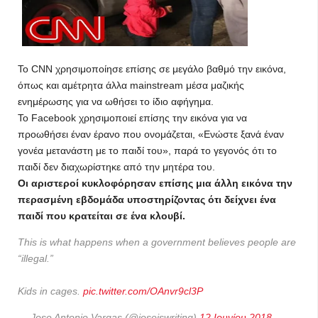
Το CNN χρησιμοποίησε επίσης σε μεγάλο βαθμό την εικόνα,
όπως και αμέτρητα άλλα mainstream μέσα μαζικής
ενημέρωσης για να ωθήσει το ίδιο αφήγημα.
Το Facebook χρησιμοποιεί επίσης την εικόνα για να
προωθήσει έναν έρανο που ονομάζεται, «Ενώστε ξανά έναν
γονέα μετανάστη με το παιδί του», παρά το γεγονός ότι το
παιδί δεν διαχωρίστηκε από την μητέρα του.
Οι αριστεροί κυκλοφόρησαν επίσης μια άλλη εικόνα την
περασμένη εβδομάδα υποστηρίζοντας ότι δείχνει ένα
παιδί που κρατείται σε ένα κλουβί.
This is what happens when a government believes people are
“illegal.”
Kids in cages.
pic.twitter.com/OAnvr9cl3P
— Jose Antonio Vargas (@joseiswriting)
12 Ιουνίου 2018