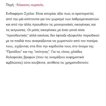
Πηγή :
Κόκκινος ουρανός
Ενδιαφέρον Σχόλιο: Είναι απορίας άξιο πως οι αριστεριστές
από την μία κόπτονται για τον χωρισμό των λαθρομεταναστών
και από την άλλη προωθούν τις μονογονεϊκές οικογένειες και
τις εκτρώσεις. Οι μισές οικογένειες με έναν γονιό είναι
"προοδευτικές" αλλά κανένας δεν έφτιαξε εξώφυλλο περιοδικού
με τα παιδιά που αναγκάζονται να χωριστούν από τον πατέρα
τους, σχιζοντας στα δύο την καρδούλα τους στο όνομα της
"Προόδου" και της "ισότητας". Για τις τόσες χιλιάδες
δολοφονίες βρεφών (που τις ονομάζουν ευφημιστικά
αμβλώσεις) ούτε κουβέντα, αντίθετα τις χρηματοδοτούν.