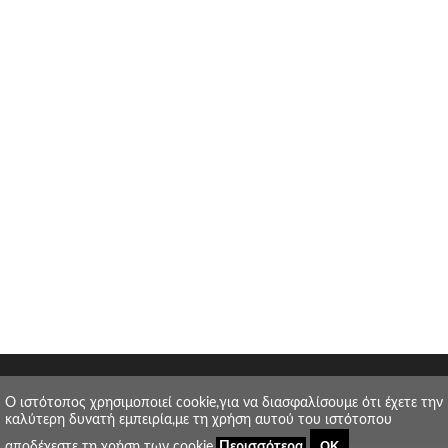
O ιστότοπος χρησιμοποιεί cookie,για να διασφαλίσουμε ότι έχετε την
καλύτερη δυνατή εμπειρία,με τη χρήση αυτού του ιστότοπου
ΟΚ
αποδέχεστε τη χρήση των cookie.
Περισσότερα