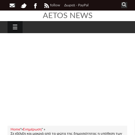
follow
Δωρεά - PayPal
AETOS NEWS
☰
Home
"»
Ενημέρωση
" »
Σε εξέλιξη και μακριά από τα φώτα της δημοσιότητας η υπόθεση των