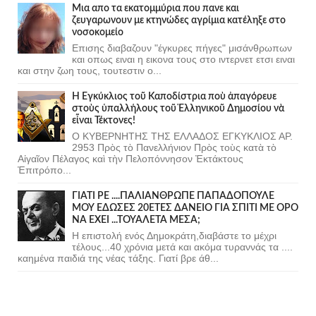
Μια απο τα εκατομμύρια που πανε και
ζευγαρωνουν με κτηνώδες αγρίμια κατέληξε στο
νοσοκομείο
Επισης διαβαζουν "έγκυρες πήγες" μισάνθρωπων
και οπως ειναι η εικονα τους στο ιντερνετ ετσι ειναι
και στην ζωη τους, τουτεστιν ο...
Ἡ Ἐγκύκλιος τοῦ Καποδίστρια ποὺ ἀπαγόρευε
στοὺς ὑπαλλήλους τοῦ Ἑλληνικοῦ Δημοσίου νὰ
εἶναι Τέκτονες!
Ο ΚΥΒΕΡΝΗΤΗΣ ΤΗΣ ΕΛΛΑΔΟΣ ΕΓΚΥΚΛΙΟΣ ΑΡ.
2953 Πρὸς τὸ Πανελλήνιον Πρὸς τοὺς κατὰ τὸ
Αἰγαῖον Πέλαγος καὶ τὴν Πελοπόννησον Ἐκτάκτους
Ἐπιτρόπο...
ΓΙΑΤΙ ΡΕ ....ΠΑΛΙΑΝΘΡΩΠΕ ΠΑΠΑΔΟΠΟΥΛΕ
ΜΟΥ ΕΔΩΣΕΣ 20ΕΤΕΣ ΔΑΝΕΙΟ ΓΙΑ ΣΠΙΤΙ ΜΕ ΟΡΟ
ΝΑ ΕΧΕΙ ...ΤΟΥΑΛΕΤΑ ΜΕΣΑ;
Η επιστολή ενός Δημοκράτη,διαβάστε το μέχρι
τέλους...40 χρόνια μετά και ακόμα τυραννάς τα ....
καημένα παιδιά της νέας τάξης. Γιατί βρε άθ...