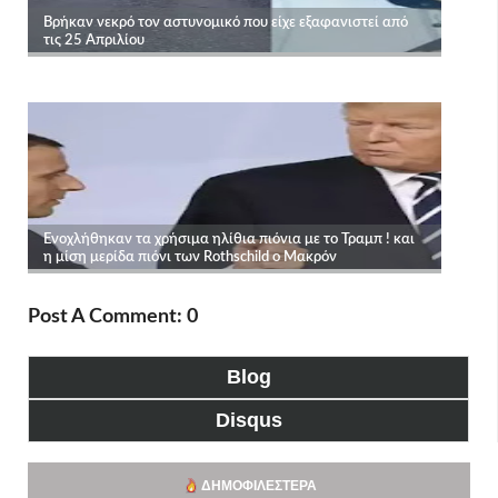
Post A Comment: 0
Blog
Disqus
ΔΗΜΟΦΙΛΈΣΤΕΡΑ