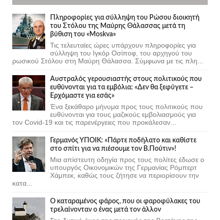
Πληροφορίες για σύλληψη του Ρώσου διοικητή
του Στόλου της Mαύρης Θάλασσας μετά τη
βύθιση του «Moskva»
Τις τελευταίες ώρες υπάρχουν πληροφορίες για
σύλληψη του Ιγκόρ Οσίποφ, του αρχηγού του
ρωσικού Στόλου στη Μαύρη Θάλασσα. Σύμφωνα με τις πλη...
Αυστραλός γερουσιαστής στους πολιτικούς που
ευθύνονται για τα εμβόλια: «Δεν θα ξεφύγετε –
Ερχόμαστε για εσάς»
Ένα ξεκάθαρο μήνυμα προς τους πολιτικούς που
ευθύνονται για τους μαζικούς εμβολιασμούς για
τον Covid-19 και τις παρενέργειες που προκάλεσαν...
Γερμανός ΥΠΟΙΚ: «Πάρτε ποδήλατο και καθίστε
στο σπίτι για να πιέσουμε τον Β.Πούτιν»!
Μια απίστευτη οδηγία προς τους πολίτες έδωσε ο
υπουργός Οικονομικών της Γερμανίας Ρόμπερτ
Χάμπεκ, καθώς τους ζήτησε να περιορίσουν την
κατα...
Ο καταραμένος φάρος, που οι φαροφύλακες του
τρελαίνονταν ο ένας μετά τον άλλον