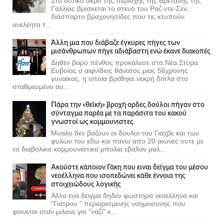
Στο δυτικό άκρο της περιοχής της Βρετάνης της
Γαλλίας βρίσκεται το στενό του Ραζ-ντε-Σεν,
διάσπαρτο βραχονησίδες που τις κτυπούν
ανελέητα τ...
Άλλη μια που διάβαζε έγκυρες πήγες των
μισάνθρωπων πήγε αδιάβαστη ενώ έκανε διακοπές
Δηθεν βαρύ πένθος προκάλεσε στα Νέα Στύρα
Ευβοίας ο αιφνίδιος θάνατος μιας 56χρονης
γυναίκας, η οποία βρέθηκε νεκρή δίπλα στο
σταθμευμένο αυ...
Πάρα την «θεϊκή» βροχή ορδες δούλοι πήγαν στο
σύνταγμα παρέα με τα παράσιτα του κακού
γνωστοί ως κομμουνιστες
Μυαλο δεν βαζουν οι δουλοι του Γιαχβε και των
φυλων του εδω και πανω απο 20 αιωνες ουτε με
τα διαβολικα κομμουνιστικα μπολια εβαλαν μαλ...
Ακούστε κάποιον Γάκη που ειναι δείγμα του μέσου
νεοέλληνα που ισοπεδώνει κάθε έννοια της
στοιχειώδους λογικής
Αλλο ενα δειγμα δηδεν φωστηρα νεοελληνα και
"Γιατρου " περιορισμενης νοημοσυνης που
φαινεται οταν μιλανε για "ναζι" κ...