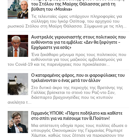
του Στόλου της Mαύρης Θάλασσας μετά τη
βύθιση του «Moskva»
Τις τελευταίες ώρες υπάρχουν πληροφορίες για
σύλληψη του Ιγκόρ Οσίποφ, του αρχηγού του
ρωσικού Στόλου στη Μαύρη Θάλασσα. Σύμφωνα με τις πλη...
Αυστραλός γερουσιαστής στους πολιτικούς που
ευθύνονται για τα εμβόλια: «Δεν θα ξεφύγετε –
Ερχόμαστε για εσάς»
Ένα ξεκάθαρο μήνυμα προς τους πολιτικούς που
ευθύνονται για τους μαζικούς εμβολιασμούς για
τον Covid-19 και τις παρενέργειες που προκάλεσαν...
Ο καταραμένος φάρος, που οι φαροφύλακες του
τρελαίνονταν ο ένας μετά τον άλλον
Στο δυτικό άκρο της περιοχής της Βρετάνης της
Γαλλίας βρίσκεται το στενό του Ραζ-ντε-Σεν,
διάσπαρτο βραχονησίδες που τις κτυπούν
ανελέητα τ...
Γερμανός ΥΠΟΙΚ: «Πάρτε ποδήλατο και καθίστε
στο σπίτι για να πιέσουμε τον Β.Πούτιν»!
Μια απίστευτη οδηγία προς τους πολίτες έδωσε ο
υπουργός Οικονομικών της Γερμανίας Ρόμπερτ
Χάμπεκ, καθώς τους ζήτησε να περιορίσουν την