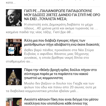
κατα...
ΓΙΑΤΙ ΡΕ ....ΠΑΛΙΑΝΘΡΩΠΕ ΠΑΠΑΔΟΠΟΥΛΕ
ΜΟΥ ΕΔΩΣΕΣ 20ΕΤΕΣ ΔΑΝΕΙΟ ΓΙΑ ΣΠΙΤΙ ΜΕ ΟΡΟ
ΝΑ ΕΧΕΙ ...ΤΟΥΑΛΕΤΑ ΜΕΣΑ;
Η επιστολή ενός Δημοκράτη,διαβάστε το μέχρι
τέλους...40 χρόνια μετά και ακόμα τυραννάς τα ....
καημένα παιδιά της νέας τάξης. Γιατί βρε άθ...
Άλλη μια που διάβαζε έγκυρες πήγες των
μισάνθρωπων πήγε αδιάβαστη ενώ έκανε διακοπές
Δηθεν βαρύ πένθος προκάλεσε στα Νέα Στύρα
Ευβοίας ο αιφνίδιος θάνατος μιας 56χρονης
γυναίκας, η οποία βρέθηκε νεκρή δίπλα στο
σταθμευμένο αυ...
Πάρα την «θεϊκή» βροχή ορδες δούλοι πήγαν στο
σύνταγμα παρέα με τα παράσιτα του κακού
γνωστοί ως κομμουνιστες
Μυαλο δεν βαζουν οι δουλοι του Γιαχβε και των
φυλων του εδω και πανω απο 20 αιωνες ουτε με
τα διαβολικα κομμουνιστικα μπολια εβαλαν μαλ...
Ακούστε κάποιον Γάκη που ειναι δείγμα του μέσου
νεοέλληνα που ισοπεδώνει κάθε έννοια της