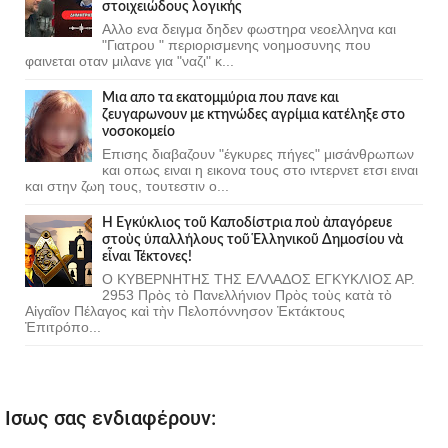
στοιχειώδους λογικής
Αλλο ενα δειγμα δηδεν φωστηρα νεοελληνα και
"Γιατρου " περιορισμενης νοημοσυνης που
φαινεται οταν μιλανε για "ναζι" κ...
Μια απο τα εκατομμύρια που πανε και
ζευγαρωνουν με κτηνώδες αγρίμια κατέληξε στο
νοσοκομείο
Επισης διαβαζουν "έγκυρες πήγες" μισάνθρωπων
και οπως ειναι η εικονα τους στο ιντερνετ ετσι ειναι
και στην ζωη τους, τουτεστιν ο...
Ἡ Ἐγκύκλιος τοῦ Καποδίστρια ποὺ ἀπαγόρευε
στοὺς ὑπαλλήλους τοῦ Ἑλληνικοῦ Δημοσίου νὰ
εἶναι Τέκτονες!
Ο ΚΥΒΕΡΝΗΤΗΣ ΤΗΣ ΕΛΛΑΔΟΣ ΕΓΚΥΚΛΙΟΣ ΑΡ.
2953 Πρὸς τὸ Πανελλήνιον Πρὸς τοὺς κατὰ τὸ
Αἰγαῖον Πέλαγος καὶ τὴν Πελοπόννησον Ἐκτάκτους
Ἐπιτρόπο...