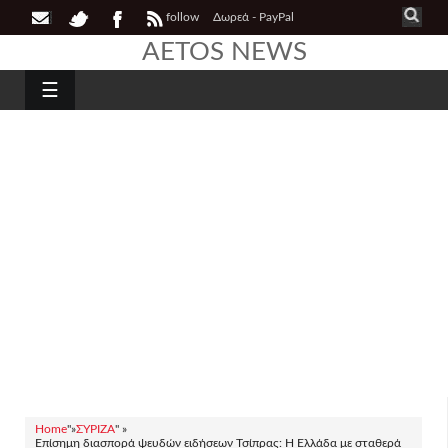
follow
Δωρεά - PayPal
AETOS NEWS
☰
Home
"»
ΣΥΡΙΖΑ
" »
Επίσημη διασπορά ψευδών ειδήσεων Τσίπρας: Η Ελλάδα με σταθερά