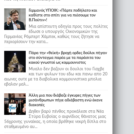
Γερμανός ΥΠΟΙΚ: «Πάρτε ποδήλατο και
καθίστε στο σπίτι για να πιέσουμε τον
Β.Πούτιν»!
Μια απίστευτη οδηγία προς τους πολίτες
έδωσε ο υπουργός Οικονομικών της
Γερμανίας Ρόμπερτ Χάμπεκ, καθώς τους ζήτησε να
περιορίσουν την κατα...
Πάρα την «θεϊκή» βροχή ορδες δούλοι πήγαν
στο σύνταγμα παρέα με τα παράσιτα του
κακού γνωστοί ως κομμουνιστες
Μυαλο δεν βαζουν οι δουλοι του Γιαχβε
και των φυλων του εδω και πανω απο 20
αιωνες ουτε με τα διαβολικα κομμουνιστικα μπολια
εβαλαν μαλ...
Άλλη μια που διάβαζε έγκυρες πήγες των
μισάνθρωπων πήγε αδιάβαστη ενώ έκανε
διακοπές
Δηθεν βαρύ πένθος προκάλεσε στα Νέα
Στύρα Ευβοίας ο αιφνίδιος θάνατος μιας
56χρονης γυναίκας, η οποία βρέθηκε νεκρή δίπλα στο
σταθμευμένο αυ...