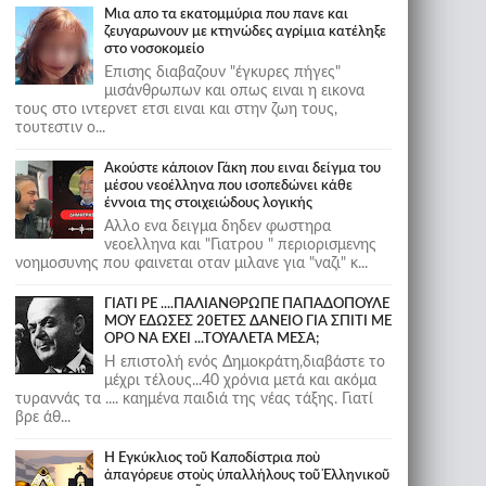
Μια απο τα εκατομμύρια που πανε και
ζευγαρωνουν με κτηνώδες αγρίμια κατέληξε
στο νοσοκομείο
Επισης διαβαζουν "έγκυρες πήγες"
μισάνθρωπων και οπως ειναι η εικονα
τους στο ιντερνετ ετσι ειναι και στην ζωη τους,
τουτεστιν ο...
Ακούστε κάποιον Γάκη που ειναι δείγμα του
μέσου νεοέλληνα που ισοπεδώνει κάθε
έννοια της στοιχειώδους λογικής
Αλλο ενα δειγμα δηδεν φωστηρα
νεοελληνα και "Γιατρου " περιορισμενης
νοημοσυνης που φαινεται οταν μιλανε για "ναζι" κ...
ΓΙΑΤΙ ΡΕ ....ΠΑΛΙΑΝΘΡΩΠΕ ΠΑΠΑΔΟΠΟΥΛΕ
ΜΟΥ ΕΔΩΣΕΣ 20ΕΤΕΣ ΔΑΝΕΙΟ ΓΙΑ ΣΠΙΤΙ ΜΕ
ΟΡΟ ΝΑ ΕΧΕΙ ...ΤΟΥΑΛΕΤΑ ΜΕΣΑ;
Η επιστολή ενός Δημοκράτη,διαβάστε το
μέχρι τέλους...40 χρόνια μετά και ακόμα
τυραννάς τα .... καημένα παιδιά της νέας τάξης. Γιατί
βρε άθ...
Ἡ Ἐγκύκλιος τοῦ Καποδίστρια ποὺ
ἀπαγόρευε στοὺς ὑπαλλήλους τοῦ Ἑλληνικοῦ