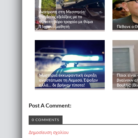
Ανατροπή στη Μεσσηνία:
Ραγδαίες εξελίξεις με το
θανατηφόρο τροχαίο με θύμα
15χρονο μαθητή
Πέθανε ο Θ
Μυστήρια εκκωφαντική έκρηξη
Ποιοι είναι
αναστάτωσε τη Λεμεσό. Έψαξαν
βγαίνουν απ
αλλά… δε βρήκαν τίποτα!
Βουλής; (Βί
Post A Comment:
0 COMMENTS
Δημοσίευση σχολίου