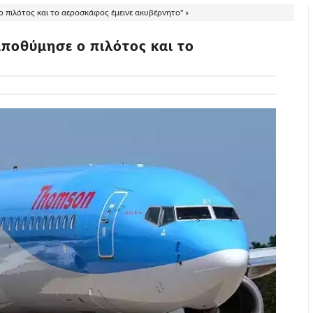
 πιλότος και το αεροσκάφος έμεινε ακυβέρνητο" »
ποθύμησε ο πιλότος και το