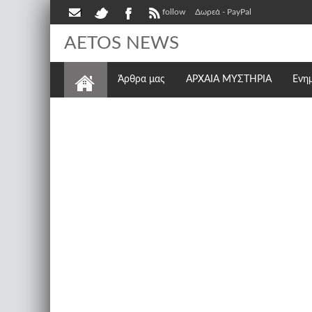
follow
Δωρεά - PayPal
AETOS NEWS
Άρθρα μας
ΑΡΧΑΙΑ ΜΥΣΤΗΡΙΑ
Ενη