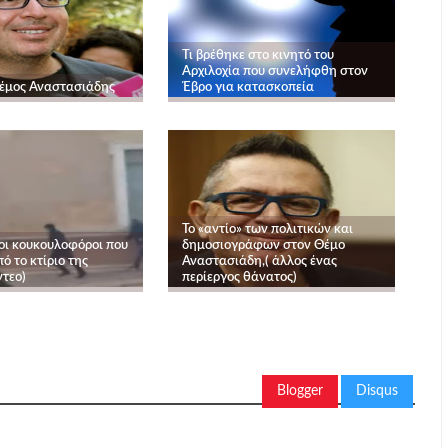
Τι βρέθηκε στο κινητό του
Αρχιλοχία που συνελήφθη στον
έμος Αναστασιάδης
Έβρο για κατασκοπεία
Το «αντίο» των πολιτικών και
 οι κουκουλοφόροι που
δημοσιογράφων στον Θέμο
ό το κτίριο της
Αναστασιάδη,( άλλος ένας
ντεο)
περίεργος θάνατος)
Blogger
Disqus