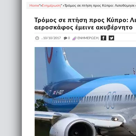
Home
"»
Ενημέρωση
" »
Τρόμος σε πτήση προς Κύπρο: Λιποθύμησε ο
Τρόμος σε πτήση προς Κύπρο: Λι
αεροσκάφος έμεινε ακυβέρνητο
..
10/10/2017
_
0
ΕΝΗΜΈΡΩΣΗ,