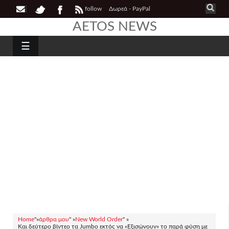
follow
Δωρεά - PayPal
AETOS NEWS
☰
Home
"»
άρθρα μου
" »
New World Order
" »
Και δεύτερο βίντεο τα Jumbo εκτός να «Εξισώνουν» το παρά φύση με