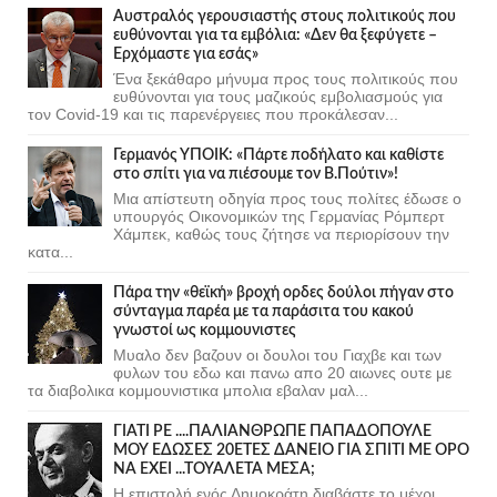
Αυστραλός γερουσιαστής στους πολιτικούς που
ευθύνονται για τα εμβόλια: «Δεν θα ξεφύγετε –
Ερχόμαστε για εσάς»
Ένα ξεκάθαρο μήνυμα προς τους πολιτικούς που
ευθύνονται για τους μαζικούς εμβολιασμούς για
τον Covid-19 και τις παρενέργειες που προκάλεσαν...
Γερμανός ΥΠΟΙΚ: «Πάρτε ποδήλατο και καθίστε
στο σπίτι για να πιέσουμε τον Β.Πούτιν»!
Μια απίστευτη οδηγία προς τους πολίτες έδωσε ο
υπουργός Οικονομικών της Γερμανίας Ρόμπερτ
Χάμπεκ, καθώς τους ζήτησε να περιορίσουν την
κατα...
Πάρα την «θεϊκή» βροχή ορδες δούλοι πήγαν στο
σύνταγμα παρέα με τα παράσιτα του κακού
γνωστοί ως κομμουνιστες
Μυαλο δεν βαζουν οι δουλοι του Γιαχβε και των
φυλων του εδω και πανω απο 20 αιωνες ουτε με
τα διαβολικα κομμουνιστικα μπολια εβαλαν μαλ...
ΓΙΑΤΙ ΡΕ ....ΠΑΛΙΑΝΘΡΩΠΕ ΠΑΠΑΔΟΠΟΥΛΕ
ΜΟΥ ΕΔΩΣΕΣ 20ΕΤΕΣ ΔΑΝΕΙΟ ΓΙΑ ΣΠΙΤΙ ΜΕ ΟΡΟ
ΝΑ ΕΧΕΙ ...ΤΟΥΑΛΕΤΑ ΜΕΣΑ;
Η επιστολή ενός Δημοκράτη,διαβάστε το μέχρι