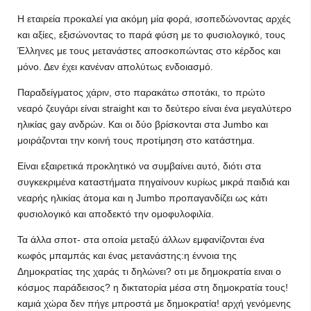
Η εταιρεία προκαλεί για ακόμη μία φορά, ισοπεδώνοντας αρχές
και αξίες, εξισώνοντας το παρά φύση με το φυσιολογικό, τους
Έλληνες με τους μετανάστες αποσκοπώντας στο κέρδος και
μόνο. Δεν έχει κανέναν απολύτως ενδοιασμό.
Παραδείγματος χάριν, στο παρακάτω σποτάκι, το πρώτο
νεαρό ζευγάρι είναι straight και το δεύτερο είναι ένα μεγαλύτερο
ηλικίας gay ανδρών. Και οι δύο βρίσκονται στα Jumbo και
μοιράζονται την κοινή τους προτίμηση στο κατάστημα.
Είναι εξαιρετικά προκλητικό να συμβαίνει αυτό, διότι στα
συγκεκριμένα καταστήματα πηγαίνουν κυρίως μικρά παιδιά και
νεαρής ηλικίας άτομα και η Jumbo προπαγανδίζει ως κάτι
φυσιολογικό και αποδεκτό την ομοφυλοφιλία.
Τα άλλα σποτ- στα οποία μεταξύ άλλων εμφανίζονται ένα
κωφός μπαμπάς και ένας μετανάστης:η έννοια της
Δημοκρατίας της χαράς τι δηλώνει? οτι με δημοκρατία ειναι ο
κόσμος παράδεισος? η δικτατορία μέσα στη δημοκρατία τους!
καμιά χώρα δεν πήγε μπροστά με δημοκρατία! αρχή γενόμενης