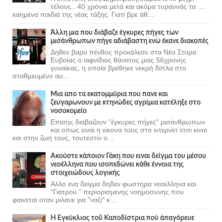
τέλους...40 χρόνια μετά και ακόμα τυραννάς τα ....
καημένα παιδιά της νέας τάξης. Γιατί βρε άθ...
Άλλη μια που διάβαζε έγκυρες πήγες των
μισάνθρωπων πήγε αδιάβαστη ενώ έκανε διακοπές
Δηθεν βαρύ πένθος προκάλεσε στα Νέα Στύρα
Ευβοίας ο αιφνίδιος θάνατος μιας 56χρονης
γυναίκας, η οποία βρέθηκε νεκρή δίπλα στο
σταθμευμένο αυ...
Μια απο τα εκατομμύρια που πανε και
ζευγαρωνουν με κτηνώδες αγρίμια κατέληξε στο
νοσοκομείο
Επισης διαβαζουν "έγκυρες πήγες" μισάνθρωπων
και οπως ειναι η εικονα τους στο ιντερνετ ετσι ειναι
και στην ζωη τους, τουτεστιν ο...
Ακούστε κάποιον Γάκη που ειναι δείγμα του μέσου
νεοέλληνα που ισοπεδώνει κάθε έννοια της
στοιχειώδους λογικής
Αλλο ενα δειγμα δηδεν φωστηρα νεοελληνα και
"Γιατρου " περιορισμενης νοημοσυνης που
φαινεται οταν μιλανε για "ναζι" κ...
Ἡ Ἐγκύκλιος τοῦ Καποδίστρια ποὺ ἀπαγόρευε