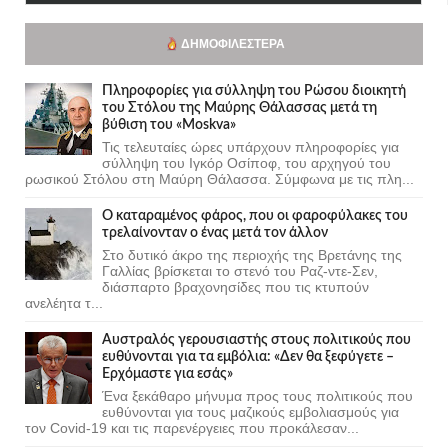
ΔΗΜΟΦΙΛΈΣΤΕΡΑ
Πληροφορίες για σύλληψη του Ρώσου διοικητή
του Στόλου της Mαύρης Θάλασσας μετά τη
βύθιση του «Moskva»
Τις τελευταίες ώρες υπάρχουν πληροφορίες για
σύλληψη του Ιγκόρ Οσίποφ, του αρχηγού του
ρωσικού Στόλου στη Μαύρη Θάλασσα. Σύμφωνα με τις πλη...
Ο καταραμένος φάρος, που οι φαροφύλακες του
τρελαίνονταν ο ένας μετά τον άλλον
Στο δυτικό άκρο της περιοχής της Βρετάνης της
Γαλλίας βρίσκεται το στενό του Ραζ-ντε-Σεν,
διάσπαρτο βραχονησίδες που τις κτυπούν
ανελέητα τ...
Αυστραλός γερουσιαστής στους πολιτικούς που
ευθύνονται για τα εμβόλια: «Δεν θα ξεφύγετε –
Ερχόμαστε για εσάς»
Ένα ξεκάθαρο μήνυμα προς τους πολιτικούς που
ευθύνονται για τους μαζικούς εμβολιασμούς για
τον Covid-19 και τις παρενέργειες που προκάλεσαν...