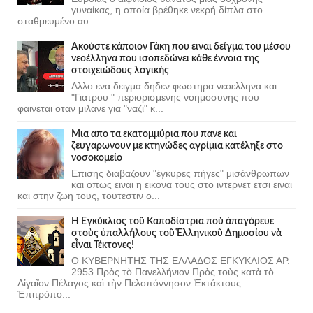
γυναίκας, η οποία βρέθηκε νεκρή δίπλα στο
σταθμευμένο αυ...
Ακούστε κάποιον Γάκη που ειναι δείγμα του μέσου
νεοέλληνα που ισοπεδώνει κάθε έννοια της
στοιχειώδους λογικής
Αλλο ενα δειγμα δηδεν φωστηρα νεοελληνα και
"Γιατρου " περιορισμενης νοημοσυνης που
φαινεται οταν μιλανε για "ναζι" κ...
Μια απο τα εκατομμύρια που πανε και
ζευγαρωνουν με κτηνώδες αγρίμια κατέληξε στο
νοσοκομείο
Επισης διαβαζουν "έγκυρες πήγες" μισάνθρωπων
και οπως ειναι η εικονα τους στο ιντερνετ ετσι ειναι
και στην ζωη τους, τουτεστιν ο...
Ἡ Ἐγκύκλιος τοῦ Καποδίστρια ποὺ ἀπαγόρευε
στοὺς ὑπαλλήλους τοῦ Ἑλληνικοῦ Δημοσίου νὰ
εἶναι Τέκτονες!
Ο ΚΥΒΕΡΝΗΤΗΣ ΤΗΣ ΕΛΛΑΔΟΣ ΕΓΚΥΚΛΙΟΣ ΑΡ.
2953 Πρὸς τὸ Πανελλήνιον Πρὸς τοὺς κατὰ τὸ
Αἰγαῖον Πέλαγος καὶ τὴν Πελοπόννησον Ἐκτάκτους
Ἐπιτρόπο...