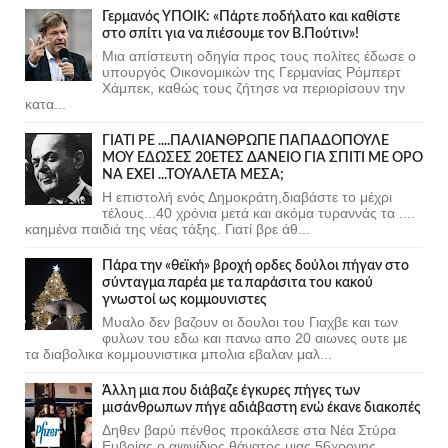
Γερμανός ΥΠΟΙΚ: «Πάρτε ποδήλατο και καθίστε
στο σπίτι για να πιέσουμε τον Β.Πούτιν»!
Μια απίστευτη οδηγία προς τους πολίτες έδωσε ο
υπουργός Οικονομικών της Γερμανίας Ρόμπερτ
Χάμπεκ, καθώς τους ζήτησε να περιορίσουν την
κατα...
ΓΙΑΤΙ ΡΕ ....ΠΑΛΙΑΝΘΡΩΠΕ ΠΑΠΑΔΟΠΟΥΛΕ
ΜΟΥ ΕΔΩΣΕΣ 20ΕΤΕΣ ΔΑΝΕΙΟ ΓΙΑ ΣΠΙΤΙ ΜΕ ΟΡΟ
ΝΑ ΕΧΕΙ ...ΤΟΥΑΛΕΤΑ ΜΕΣΑ;
Η επιστολή ενός Δημοκράτη,διαβάστε το μέχρι
τέλους...40 χρόνια μετά και ακόμα τυραννάς τα ....
καημένα παιδιά της νέας τάξης. Γιατί βρε άθ...
Πάρα την «θεϊκή» βροχή ορδες δούλοι πήγαν στο
σύνταγμα παρέα με τα παράσιτα του κακού
γνωστοί ως κομμουνιστες
Μυαλο δεν βαζουν οι δουλοι του Γιαχβε και των
φυλων του εδω και πανω απο 20 αιωνες ουτε με
τα διαβολικα κομμουνιστικα μπολια εβαλαν μαλ...
Άλλη μια που διάβαζε έγκυρες πήγες των
μισάνθρωπων πήγε αδιάβαστη ενώ έκανε διακοπές
Δηθεν βαρύ πένθος προκάλεσε στα Νέα Στύρα
Ευβοίας ο αιφνίδιος θάνατος μιας 56χρονης