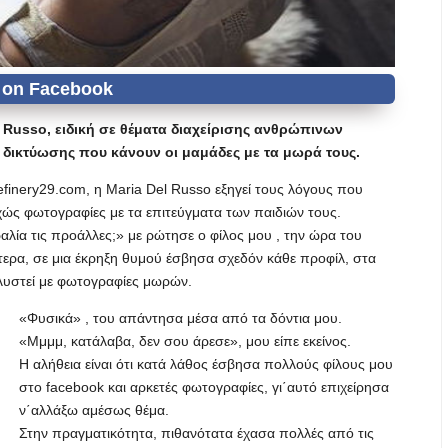
l Russo, ειδική σε θέματα διαχείρισης ανθρώπινων
ή δικτύωσης που κάνουν οι μαμάδες με τα μωρά τους.
finery29.com, η Maria Del Russo εξηγεί τους λόγους που
χώς φωτογραφίες με τα επιτεύγματα των παιδιών τους.
αλία τις προάλλες;» με ρώτησε ο φίλος μου , την ώρα του
τερα, σε μια έκρηξη θυμού έσβησα σχεδόν κάθε προφίλ, στα
κλυστεί με φωτογραφίες μωρών.
«Φυσικά» , του απάντησα μέσα από τα δόντια μου.
«Μμμμ, κατάλαβα, δεν σου άρεσε», μου είπε εκείνος.
Η αλήθεια είναι ότι κατά λάθος έσβησα πολλούς φίλους μου
στο facebook και αρκετές φωτογραφίες, γι΄αυτό επιχείρησα
ν΄αλλάξω αμέσως θέμα.
Στην πραγματικότητα, πιθανότατα έχασα πολλές από τις