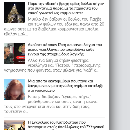
Πάρα την «θεϊκή» βροχή ορδες δούλοι πήγαν
στο σύνταγμα παρέα με τα παράσιτα του
κακού γνωστοί ως κομμουνιστες
Μυαλο δεν βαζουν οι δουλοι του Γιαχβε
και των φυλων του εδω και πανω απο 20
αιωνες ουτε με τα διαβολικα κομμουνιστικα μπολια
εβαλαν μαλ...
Ακούστε κάποιον Γάκη που ειναι δείγμα του
μέσου νεοέλληνα που ισοπεδώνει κάθε
έννοια της στοιχειώδους λογικής
Αλλο ενα δειγμα δηδεν φωστηρα
νεοελληνα και "Γιατρου " περιορισμενης
νοημοσυνης που φαινεται οταν μιλανε για "ναζι" κ...
Μια απο τα εκατομμύρια που πανε και
ζευγαρωνουν με κτηνώδες αγρίμια κατέληξε
στο νοσοκομείο
Επισης διαβαζουν "έγκυρες πήγες"
μισάνθρωπων και οπως ειναι η εικονα
τους στο ιντερνετ ετσι ειναι και στην ζωη τους,
τουτεστιν ο...
Ἡ Ἐγκύκλιος τοῦ Καποδίστρια ποὺ
ἀπαγόρευε στοὺς ὑπαλλήλους τοῦ Ἑλληνικοῦ