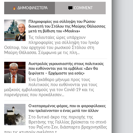
ΔΗΜΟΦΙΛΈΣΤΕΡΑ
COMMENT
Πληροφορίες για σύλληψη του Ρώσου
διοικητή του Στόλου της Mαύρης Θάλασσας
μετά τη βύθιση του «Moskva»
Τις τελευταίες ώρες υπάρχουν
πληροφορίες για σύλληψη του Ιγκόρ
Οσίποφ, του αρχηγού του ρωσικού Στόλου στη
Μαύρη Θάλασσα. Σύμφωνα με τις πλη...
Αυστραλός γερουσιαστής στους πολιτικούς
που ευθύνονται για τα εμβόλια: «Δεν θα
ξεφύγετε – Ερχόμαστε για εσάς»
Ένα ξεκάθαρο μήνυμα προς τους
πολιτικούς που ευθύνονται για τους
μαζικούς εμβολιασμούς για τον Covid-19 και τις
παρενέργειες που προκάλεσαν...
Ο καταραμένος φάρος, που οι φαροφύλακες
του τρελαίνονταν ο ένας μετά τον άλλον
Στο δυτικό άκρο της περιοχής της
Βρετάνης της Γαλλίας βρίσκεται το στενό
του Ραζ-ντε-Σεν, διάσπαρτο βραχονησίδες
που τις κτυπούν ανελέητα τ...