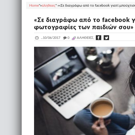
Home
"»
αληθειες
" »
«Σε διαγράφω από το facebook γιατί μπούχτισ
«Σε διαγράφω από το facebook γ
φωτογραφίες των παιδιών σου»
..
10/06/2017
_
0
ΑΛΗΘΕΙΕΣ,