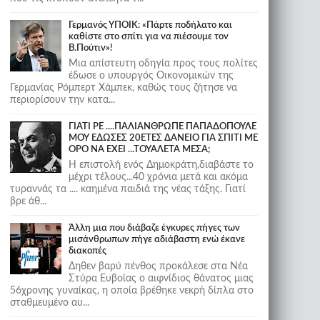
Γερμανός ΥΠΟΙΚ: «Πάρτε ποδήλατο και
καθίστε στο σπίτι για να πιέσουμε τον
Β.Πούτιν»!
Μια απίστευτη οδηγία προς τους πολίτες
έδωσε ο υπουργός Οικονομικών της
Γερμανίας Ρόμπερτ Χάμπεκ, καθώς τους ζήτησε να
περιορίσουν την κατα...
ΓΙΑΤΙ ΡΕ ....ΠΑΛΙΑΝΘΡΩΠΕ ΠΑΠΑΔΟΠΟΥΛΕ
ΜΟΥ ΕΔΩΣΕΣ 20ΕΤΕΣ ΔΑΝΕΙΟ ΓΙΑ ΣΠΙΤΙ ΜΕ
ΟΡΟ ΝΑ ΕΧΕΙ ...ΤΟΥΑΛΕΤΑ ΜΕΣΑ;
Η επιστολή ενός Δημοκράτη,διαβάστε το
μέχρι τέλους...40 χρόνια μετά και ακόμα
τυραννάς τα .... καημένα παιδιά της νέας τάξης. Γιατί
βρε άθ...
Άλλη μια που διάβαζε έγκυρες πήγες των
μισάνθρωπων πήγε αδιάβαστη ενώ έκανε
διακοπές
Δηθεν βαρύ πένθος προκάλεσε στα Νέα
Στύρα Ευβοίας ο αιφνίδιος θάνατος μιας
56χρονης γυναίκας, η οποία βρέθηκε νεκρή δίπλα στο
σταθμευμένο αυ...