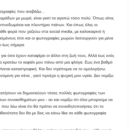
ογραφίες που ανεβάζω...
αμάδων με μωρά, είναι γιατί τα αγαπώ τόσο πολύ. Όπως είπα,
 υπνοδωμάτια και πλυντήριο πιάτων. Και όπως όλες οι
θε φορά που χαζεύω στα social media, με καλοκαιρινό ή
σμένους έτσι και οι φωτογραφίες μωρών λειτουργούν για μένα
ι έως σήμερα.
για όσα έχουν καταφέρει οι άλλοι στη ζωή τους. Αλλά έως ενός
να κρατάω το κεφάλι μου πάνω από μια φλόγα. Εως ένα βαθμό
γίνεται καταστροφική. Και δεν ντρέπομαι να το ομολογήσω.
ύμενη για σένα , γιατί προέχει η ψυχική μου υγεία. Δεν νομίζω
ματήσουν να δημοσιεύουν τόσες πολλές φωτογραφίες των
των συναισθημάτων μου - αν και νομίζω ότι όλοι μπορούμε να
που λέω είναι ότι θα πρέπει να συνειδητοποιήσεις ότι το
ιθανότατα δεν θα με δεις να κάνω like σε κάθε φωτογραφία