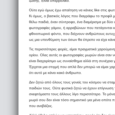
ζώσης. Είναι υπερβολικό.
Ούτε εγώ όμως έχω απαίτηση να κάνεις like στις φωτ
Κι όμως, ο βασικός λόγος που διαγράφω το προφίλ μ
θέλω παιδιά, έναν σύντροφο, ένα διαμέρισμα με δύο
φωτογραφίες γάμου, ή αρραβώνων που πετάγονται κά
φθινοπωρινό φόντο, που δείχνουν ανθρώπους ευτυχι
ως μια υπενθύμιση των όσων θα έπρεπε να είχα κάνε
Τις περισσότερες φορές, είμαι πραγματικά χαρούμενη 
ορίου. Ολες αυτές οι φωτογραφίες μωρών είναι σαν 
είναι διαχειρίσιμο ως συναίσθημα αλλά στη συνέχεια 
Έρχεται μια στιγμή που απλά δεν μπορώ να είμαι χαρο
ότι αυτό με κάνει κακό άνθρωπο.
Δεν ζητώ από όλους τους γονείς του κόσμου να στα
παιδιών τους. Ούτε φυσικά ζητώ να έχουν επίγνωση 
σκεφτόμαστε τους άλλους λίγο περισσότερο. Το μόνο 
μωρό σου δεν είναι τόσο σημαντικό για μένα οπότε π
που ανεβάζεις.