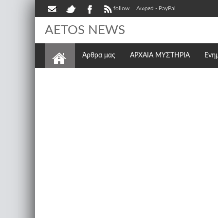
follow
Δωρεά - PayPal
AETOS NEWS
Άρθρα μας
ΑΡΧΑΙΑ ΜΥΣΤΗΡΙΑ
Ενη