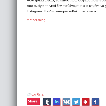
Αλλά ήθελα απλώς να καταστήσω σαφές ότι δεν είμα
που ανοίγω το γιατί δεν αισθάνομαι πια πιεσμένη ν
Instagram. Και δεν λυπάμαι καθόλου γι΄αυτό.»
mothersblog
αληθειες
Share: