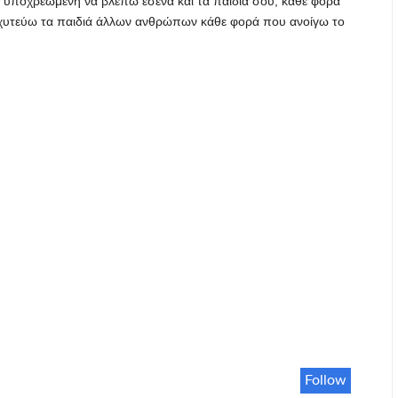
ι υποχρεωμένη να βλέπω εσένα και τα παιδιά σου, κάθε φορά
α χυτεύω τα παιδιά άλλων ανθρώπων κάθε φορά που ανοίγω το
Follow