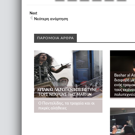
Next
Νεότερη ανάρτηση
ΠΑΡΟΜΟΙΑ ΑΡΘΡΑ
Bashar al A
διαφορά με
ενός τρομο
ΟΤΑΝ Ο ΛΑΖΟΠΟΥΛΟΣ ΕΦΤΥΝΕ
τους εκανα
ΤΟΥΣ ΝΕΚΡΟΥΣ ΤΗΣ MARFIN
πολυτεχνείο
Ο Παντελίδης, τα τροχαία και οι
πικρές αλήθειες