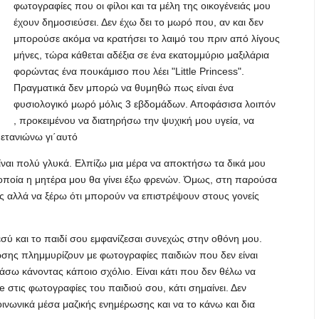
φωτογραφίες που οι φίλοι και τα μέλη της οικογένειάς μου
έχουν δημοσιεύσει. Δεν έχω δει το μωρό που, αν και δεν
μπορούσε ακόμα να κρατήσει το λαιμό του πριν από λίγους
μήνες, τώρα κάθεται αδέξια σε ένα εκατομμύριο μαξιλάρια
φορώντας ένα πουκάμισο που λέει "Little Princess".
Πραγματικά δεν μπορώ να θυμηθώ πως είναι ένα
φυσιολογικό μωρό μόλις 3 εβδομάδων. Αποφάσισα λοιπόν
, προκειμένου να διατηρήσω την ψυχική μου υγεία, να
μετανιώνω γι΄αυτό
ίναι πολύ γλυκά. Ελπίζω μια μέρα να αποκτήσω τα δικά μου
οποία η μητέρα μου θα γίνει έξω φρενών. Όμως, στη παρούσα
υς αλλά να ξέρω ότι μπορούν να επιστρέψουν στους γονείς
σύ και το παιδί σου εμφανίζεσαι συνεχώς στην οθόνη μου.
ύωσης πλημμυρίζουν με φωτογραφίες παιδιών που δεν είναι
άσω κάνοντας κάποιο σχόλιο. Είναι κάτι που δεν θέλω να
e στις φωτογραφίες του παιδιού σου, κάτι σημαίνει. Δεν
ινωνικά μέσα μαζικής ενημέρωσης και να το κάνω και δια