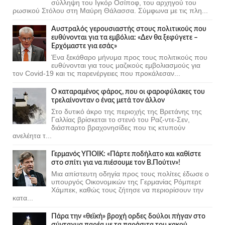
σύλληψη του Ιγκόρ Οσίποφ, του αρχηγού του
ρωσικού Στόλου στη Μαύρη Θάλασσα. Σύμφωνα με τις πλη...
Αυστραλός γερουσιαστής στους πολιτικούς που
ευθύνονται για τα εμβόλια: «Δεν θα ξεφύγετε –
Ερχόμαστε για εσάς»
Ένα ξεκάθαρο μήνυμα προς τους πολιτικούς που
ευθύνονται για τους μαζικούς εμβολιασμούς για
τον Covid-19 και τις παρενέργειες που προκάλεσαν...
Ο καταραμένος φάρος, που οι φαροφύλακες του
τρελαίνονταν ο ένας μετά τον άλλον
Στο δυτικό άκρο της περιοχής της Βρετάνης της
Γαλλίας βρίσκεται το στενό του Ραζ-ντε-Σεν,
διάσπαρτο βραχονησίδες που τις κτυπούν
ανελέητα τ...
Γερμανός ΥΠΟΙΚ: «Πάρτε ποδήλατο και καθίστε
στο σπίτι για να πιέσουμε τον Β.Πούτιν»!
Μια απίστευτη οδηγία προς τους πολίτες έδωσε ο
υπουργός Οικονομικών της Γερμανίας Ρόμπερτ
Χάμπεκ, καθώς τους ζήτησε να περιορίσουν την
κατα...
Πάρα την «θεϊκή» βροχή ορδες δούλοι πήγαν στο
σύνταγμα παρέα με τα παράσιτα του κακού