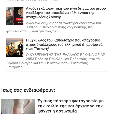
Ακούστε κάποιον Γάκη που ειναι δείγμα του μέσου
νεοέλληνα που ισοπεδώνει κάθε έννοια της
στοιχειώδους λογικής
Αλλο ενα δειγμα δηδεν φωστηρα νεοελληνα και
"Γιατρου " περιορισμενης νοημοσυνης που
φαινεται οταν μιλανε για "ναζι" κ...
Ἡ Ἐγκύκλιος τοῦ Καποδίστρια ποὺ ἀπαγόρευε
στοὺς ὑπαλλήλους τοῦ Ἑλληνικοῦ Δημοσίου νὰ
εἶναι Τέκτονες!
Ο ΚΥΒΕΡΝΗΤΗΣ ΤΗΣ ΕΛΛΑΔΟΣ ΕΓΚΥΚΛΙΟΣ ΑΡ.
2953 Πρὸς τὸ Πανελλήνιον Πρὸς τοὺς κατὰ τὸ
Αἰγαῖον Πέλαγος καὶ τὴν Πελοπόννησον Ἐκτάκτους
Ἐπιτρόπο...