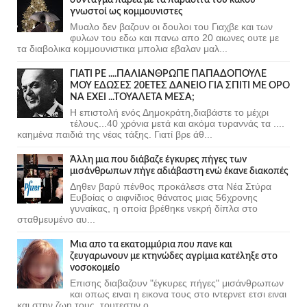
γνωστοί ως κομμουνιστες
Μυαλο δεν βαζουν οι δουλοι του Γιαχβε και των
φυλων του εδω και πανω απο 20 αιωνες ουτε με
τα διαβολικα κομμουνιστικα μπολια εβαλαν μαλ...
ΓΙΑΤΙ ΡΕ ....ΠΑΛΙΑΝΘΡΩΠΕ ΠΑΠΑΔΟΠΟΥΛΕ
ΜΟΥ ΕΔΩΣΕΣ 20ΕΤΕΣ ΔΑΝΕΙΟ ΓΙΑ ΣΠΙΤΙ ΜΕ ΟΡΟ
ΝΑ ΕΧΕΙ ...ΤΟΥΑΛΕΤΑ ΜΕΣΑ;
Η επιστολή ενός Δημοκράτη,διαβάστε το μέχρι
τέλους...40 χρόνια μετά και ακόμα τυραννάς τα ....
καημένα παιδιά της νέας τάξης. Γιατί βρε άθ...
Άλλη μια που διάβαζε έγκυρες πήγες των
μισάνθρωπων πήγε αδιάβαστη ενώ έκανε διακοπές
Δηθεν βαρύ πένθος προκάλεσε στα Νέα Στύρα
Ευβοίας ο αιφνίδιος θάνατος μιας 56χρονης
γυναίκας, η οποία βρέθηκε νεκρή δίπλα στο
σταθμευμένο αυ...
Μια απο τα εκατομμύρια που πανε και
ζευγαρωνουν με κτηνώδες αγρίμια κατέληξε στο
νοσοκομείο
Επισης διαβαζουν "έγκυρες πήγες" μισάνθρωπων
και οπως ειναι η εικονα τους στο ιντερνετ ετσι ειναι
και στην ζωη τους, τουτεστιν ο...