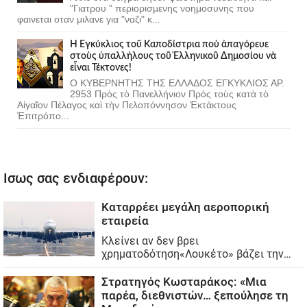
"Γιατρου " περιορισμενης νοημοσυνης που
φαινεται οταν μιλανε για "ναζι" κ...
Ἡ Ἐγκύκλιος τοῦ Καποδίστρια ποὺ ἀπαγόρευε
στοὺς ὑπαλλήλους τοῦ Ἑλληνικοῦ Δημοσίου νὰ
εἶναι Τέκτονες!
Ο ΚΥΒΕΡΝΗΤΗΣ ΤΗΣ ΕΛΛΑΔΟΣ ΕΓΚΥΚΛΙΟΣ ΑΡ.
2953 Πρὸς τὸ Πανελλήνιον Πρὸς τοὺς κατὰ τὸ
Αἰγαῖον Πέλαγος καὶ τὴν Πελοπόννησον Ἐκτάκτους
Ἐπιτρόπο...