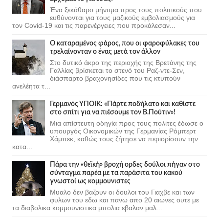
Ένα ξεκάθαρο μήνυμα προς τους πολιτικούς που
ευθύνονται για τους μαζικούς εμβολιασμούς για
τον Covid-19 και τις παρενέργειες που προκάλεσαν...
Ο καταραμένος φάρος, που οι φαροφύλακες του
τρελαίνονταν ο ένας μετά τον άλλον
Στο δυτικό άκρο της περιοχής της Βρετάνης της
Γαλλίας βρίσκεται το στενό του Ραζ-ντε-Σεν,
διάσπαρτο βραχονησίδες που τις κτυπούν
ανελέητα τ...
Γερμανός ΥΠΟΙΚ: «Πάρτε ποδήλατο και καθίστε
στο σπίτι για να πιέσουμε τον Β.Πούτιν»!
Μια απίστευτη οδηγία προς τους πολίτες έδωσε ο
υπουργός Οικονομικών της Γερμανίας Ρόμπερτ
Χάμπεκ, καθώς τους ζήτησε να περιορίσουν την
κατα...
Πάρα την «θεϊκή» βροχή ορδες δούλοι πήγαν στο
σύνταγμα παρέα με τα παράσιτα του κακού
γνωστοί ως κομμουνιστες
Μυαλο δεν βαζουν οι δουλοι του Γιαχβε και των
φυλων του εδω και πανω απο 20 αιωνες ουτε με
τα διαβολικα κομμουνιστικα μπολια εβαλαν μαλ...