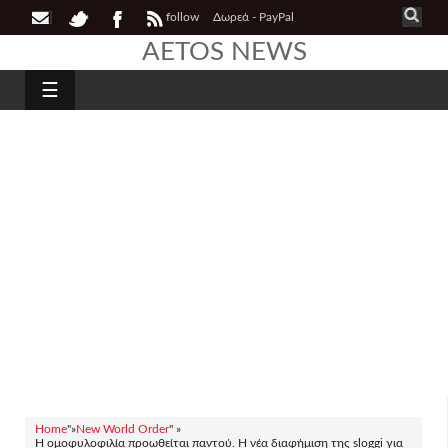
follow
Δωρεά - PayPal
AETOS NEWS
☰
Home
"»
New World Order
" »
Η ομοφυλοφιλία προωθείται παντού. Η νέα διαφήμιση της sloggi για