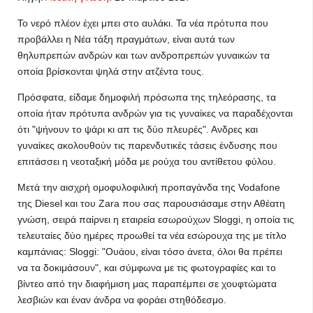
Το νερό πλέον έχει μπει στο αυλάκι. Τα νέα πρότυπα που
προβάλλει η Νέα τάξη πραγμάτων, είναι αυτά των
θηλυπρεπών ανδρών και των ανδροπρεπών γυναικών τα
οποία βρίσκονται ψηλά στην ατζέντα τους.
Πρόσφατα, είδαμε δημοφιλή πρόσωπα της τηλεόρασης, τα
οποία ήταν πρότυπα ανδρών για τις γυναίκες να παραδέχονται
ότι "ψήνουν το ψάρι κι απ τις δύο πλευρές". Ανδρες και
γυναίκες ακολουθούν τις παρενδυτικές τάσεις ένδυσης που
επιτάσσει η νεοταξική μόδα με ρούχα του αντίθετου φύλου.
Μετά την αισχρή ομοφυλοφιλική προπαγάνδα της Vodafone
της Diesel και του Zara που σας παρουσιάσαμε στην Αθέατη
γνώση, σειρά παίρνει η εταιρεία εσωρούχων Sloggi, η οποία τις
τελευταίες δύο ημέρες προωθεί τα νέα εσώρουχα της με τίτλο
καμπάνιας: Sloggi: "Ουάου, είναι τόσο άνετα, όλοι θα πρέπει
να τα δοκιμάσουν", και σύμφωνα με τις φωτογραφίες και το
βίντεο από την διαφήμιση μας παραπέμπει σε χουφτώματα
λεσβιών και έναν άνδρα να φοράει στηθόδεσμο.