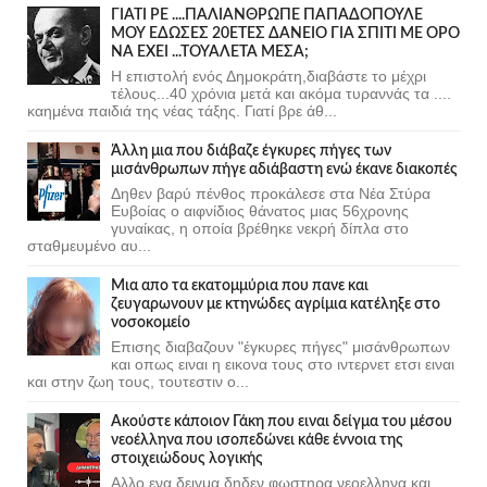
ΓΙΑΤΙ ΡΕ ....ΠΑΛΙΑΝΘΡΩΠΕ ΠΑΠΑΔΟΠΟΥΛΕ
ΜΟΥ ΕΔΩΣΕΣ 20ΕΤΕΣ ΔΑΝΕΙΟ ΓΙΑ ΣΠΙΤΙ ΜΕ ΟΡΟ
ΝΑ ΕΧΕΙ ...ΤΟΥΑΛΕΤΑ ΜΕΣΑ;
Η επιστολή ενός Δημοκράτη,διαβάστε το μέχρι
τέλους...40 χρόνια μετά και ακόμα τυραννάς τα ....
καημένα παιδιά της νέας τάξης. Γιατί βρε άθ...
Άλλη μια που διάβαζε έγκυρες πήγες των
μισάνθρωπων πήγε αδιάβαστη ενώ έκανε διακοπές
Δηθεν βαρύ πένθος προκάλεσε στα Νέα Στύρα
Ευβοίας ο αιφνίδιος θάνατος μιας 56χρονης
γυναίκας, η οποία βρέθηκε νεκρή δίπλα στο
σταθμευμένο αυ...
Μια απο τα εκατομμύρια που πανε και
ζευγαρωνουν με κτηνώδες αγρίμια κατέληξε στο
νοσοκομείο
Επισης διαβαζουν "έγκυρες πήγες" μισάνθρωπων
και οπως ειναι η εικονα τους στο ιντερνετ ετσι ειναι
και στην ζωη τους, τουτεστιν ο...
Ακούστε κάποιον Γάκη που ειναι δείγμα του μέσου
νεοέλληνα που ισοπεδώνει κάθε έννοια της
στοιχειώδους λογικής
Αλλο ενα δειγμα δηδεν φωστηρα νεοελληνα και