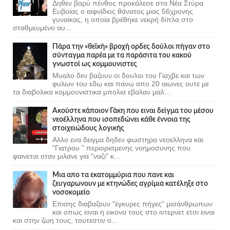
Δηθεν βαρύ πένθος προκάλεσε στα Νέα Στύρα
Ευβοίας ο αιφνίδιος θάνατος μιας 56χρονης
γυναίκας, η οποία βρέθηκε νεκρή δίπλα στο
σταθμευμένο αυ...
Πάρα την «θεϊκή» βροχή ορδες δούλοι πήγαν στο
σύνταγμα παρέα με τα παράσιτα του κακού
γνωστοί ως κομμουνιστες
Μυαλο δεν βαζουν οι δουλοι του Γιαχβε και των
φυλων του εδω και πανω απο 20 αιωνες ουτε με
τα διαβολικα κομμουνιστικα μπολια εβαλαν μαλ...
Ακούστε κάποιον Γάκη που ειναι δείγμα του μέσου
νεοέλληνα που ισοπεδώνει κάθε έννοια της
στοιχειώδους λογικής
Αλλο ενα δειγμα δηδεν φωστηρα νεοελληνα και
"Γιατρου " περιορισμενης νοημοσυνης που
φαινεται οταν μιλανε για "ναζι" κ...
Μια απο τα εκατομμύρια που πανε και
ζευγαρωνουν με κτηνώδες αγρίμια κατέληξε στο
νοσοκομείο
Επισης διαβαζουν "έγκυρες πήγες" μισάνθρωπων
και οπως ειναι η εικονα τους στο ιντερνετ ετσι ειναι
και στην ζωη τους, τουτεστιν ο...