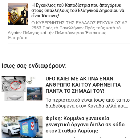
Ἡ Ἐγκύκλιος τοῦ Καποδίστρια ποὺ ἀπαγόρευε
στοὺς ὑπαλλήλους τοῦ Ἑλληνικοῦ Δημοσίου νὰ
εἶναι Τέκτονες!
Ο ΚΥΒΕΡΝΗΤΗΣ ΤΗΣ ΕΛΛΑΔΟΣ ΕΓΚΥΚΛΙΟΣ ΑΡ.
2953 Πρὸς τὸ Πανελλήνιον Πρὸς τοὺς κατὰ τὸ
Αἰγαῖον Πέλαγος καὶ τὴν Πελοπόννησον Ἐκτάκτους
Ἐπιτρόπο...