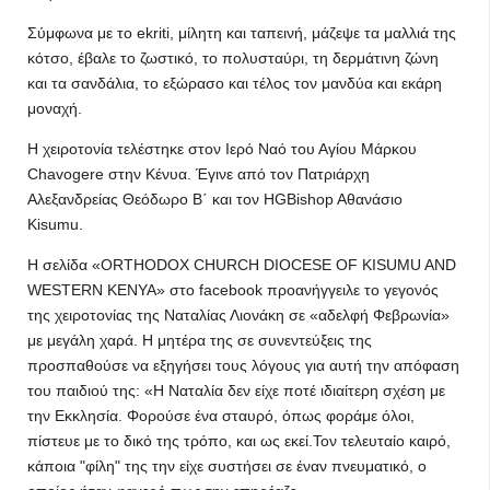
Σύμφωνα με το ekriti, μίλητη και ταπεινή, μάζεψε τα μαλλιά της
κότσο, έβαλε το ζωστικό, το πολυσταύρι, τη δερμάτινη ζώνη
και τα σανδάλια, το εξώρασο και τέλος τον μανδύα και εκάρη
μοναχή.
Η χειροτονία τελέστηκε στον Ιερό Ναό του Αγίου Μάρκου
Chavogere στην Κένυα. Έγινε από τον Πατριάρχη
Αλεξανδρείας Θεόδωρο Β΄ και τον HGBishop Aθανάσιο
Kisumu.
Η σελίδα «ORTHODOX CHURCH DIOCESE OF KISUMU AND
WESTERN KENYA» στο facebook προανήγγειλε το γεγονός
της χειροτονίας της Ναταλίας Λιονάκη σε «αδελφή Φεβρωνία»
με μεγάλη χαρά. Η μητέρα της σε συνεντεύξεις της
προσπαθούσε να εξηγήσει τους λόγους για αυτή την απόφαση
του παιδιού της: «Η Ναταλία δεν είχε ποτέ ιδιαίτερη σχέση με
την Εκκλησία. Φορούσε ένα σταυρό, όπως φοράμε όλοι,
πίστευε με το δικό της τρόπο, και ως εκεί.Τον τελευταίο καιρό,
κάποια "φίλη" της την είχε συστήσει σε έναν πνευματικό, ο