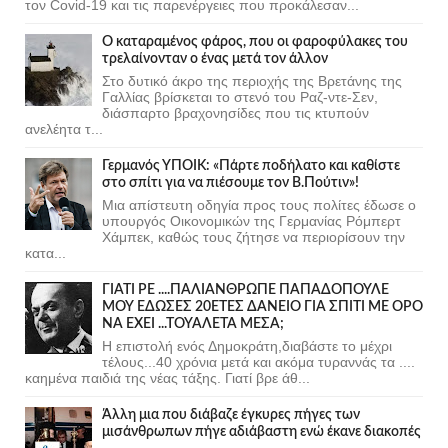
τον Covid-19 και τις παρενέργειες που προκάλεσαν...
Ο καταραμένος φάρος, που οι φαροφύλακες του
τρελαίνονταν ο ένας μετά τον άλλον
Στο δυτικό άκρο της περιοχής της Βρετάνης της
Γαλλίας βρίσκεται το στενό του Ραζ-ντε-Σεν,
διάσπαρτο βραχονησίδες που τις κτυπούν
ανελέητα τ...
Γερμανός ΥΠΟΙΚ: «Πάρτε ποδήλατο και καθίστε
στο σπίτι για να πιέσουμε τον Β.Πούτιν»!
Μια απίστευτη οδηγία προς τους πολίτες έδωσε ο
υπουργός Οικονομικών της Γερμανίας Ρόμπερτ
Χάμπεκ, καθώς τους ζήτησε να περιορίσουν την
κατα...
ΓΙΑΤΙ ΡΕ ....ΠΑΛΙΑΝΘΡΩΠΕ ΠΑΠΑΔΟΠΟΥΛΕ
ΜΟΥ ΕΔΩΣΕΣ 20ΕΤΕΣ ΔΑΝΕΙΟ ΓΙΑ ΣΠΙΤΙ ΜΕ ΟΡΟ
ΝΑ ΕΧΕΙ ...ΤΟΥΑΛΕΤΑ ΜΕΣΑ;
Η επιστολή ενός Δημοκράτη,διαβάστε το μέχρι
τέλους...40 χρόνια μετά και ακόμα τυραννάς τα ....
καημένα παιδιά της νέας τάξης. Γιατί βρε άθ...
Άλλη μια που διάβαζε έγκυρες πήγες των
μισάνθρωπων πήγε αδιάβαστη ενώ έκανε διακοπές