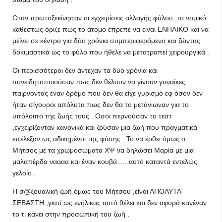
Οταν πρωτοξεκίνησαν οι εγχειρίσεις αλλαγής φύλου ,το νομικό
καθεστώς όριζε πως το άτομο έπρεπε να είναι ΕΝΗΛΙΚΟ και να
μείνει σε κέντρο για δύο χρόνια συμπεριφερόμενο και ζώντας
δοκιμαστικά ως το φύλο που ήθελε να μετατραπεί χειρουργικά .
Οι περισσότεροι δεν άντεχαν τα δύο χρόνια και
συνειδητοποιούσαν πως δεν θέλουν να γίνουν γυναίκες
παίρνοντας έναν δρόμο που δεν θα είχε γυρισμό εφ όσον δεν
ήταν σίγουροι απόλυτα πως δεν θα το μετάνιωναν για το
υπόλοιπο της ζωής τους . Οσοι περνούσαν το τεστ
,εγχειρίζονταν κανονικά και ζούσαν μια ζωή που πραγματικά
επέλεξαν ως αδικημένοι της φύσης . Το να έρθει όμως ο
Μήτσος με τα χρωμοσώματα ΧΨ να δηλώσει Μαρία με μια
μαλαπέρδα ναααα και έναν κουβά .....αυτό καταντά εντελώς
γελοίο .
Η σ@ξουαλική ζωή όμως του Μήτσου ,είναι ΑΠΟΛΥΤΑ
ΣΕΒΑΣΤΗ ,γιατί ως ενήλικας αυτό θέλει και δεν αφορά κανέναν
το τι κάνει στην προσωπική του ζωή .