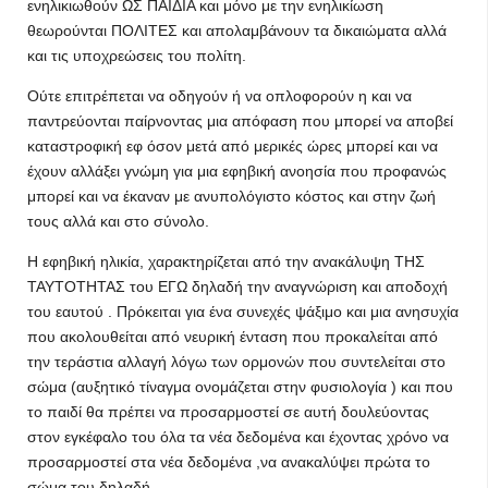
ενηλικιωθούν ΩΣ ΠΑΙΔΙΑ και μόνο με την ενηλικίωση
θεωρούνται ΠΟΛΙΤΕΣ και απολαμβάνουν τα δικαιώματα αλλά
και τις υποχρεώσεις του πολίτη.
Ούτε επιτρέπεται να οδηγούν ή να οπλοφορούν η και να
παντρεύονται παίρνοντας μια απόφαση που μπορεί να αποβεί
καταστροφική εφ όσον μετά από μερικές ώρες μπορεί και να
έχουν αλλάξει γνώμη για μια εφηβική ανοησία που προφανώς
μπορεί και να έκαναν με ανυπολόγιστο κόστος και στην ζωή
τους αλλά και στο σύνολο.
Η εφηβική ηλικία, χαρακτηρίζεται από την ανακάλυψη ΤΗΣ
ΤΑΥΤΟΤΗΤΑΣ του ΕΓΩ δηλαδή την αναγνώριση και αποδοχή
του εαυτού . Πρόκειται για ένα συνεχές ψάξιμο και μια ανησυχία
που ακολουθείται από νευρική ένταση που προκαλείται από
την τεράστια αλλαγή λόγω των ορμονών που συντελείται στο
σώμα (αυξητικό τίναγμα ονομάζεται στην φυσιολογία ) και που
το παιδί θα πρέπει να προσαρμοστεί σε αυτή δουλεύοντας
στον εγκέφαλο του όλα τα νέα δεδομένα και έχοντας χρόνο να
προσαρμοστεί στα νέα δεδομένα ,να ανακαλύψει πρώτα το
σώμα του δηλαδή .