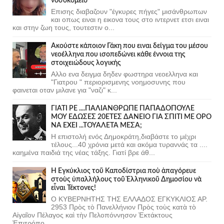
νοσοκομείο
Επισης διαβαζουν "έγκυρες πήγες" μισάνθρωπων
και οπως ειναι η εικονα τους στο ιντερνετ ετσι ειναι
και στην ζωη τους, τουτεστιν ο...
Ακούστε κάποιον Γάκη που ειναι δείγμα του μέσου
νεοέλληνα που ισοπεδώνει κάθε έννοια της
στοιχειώδους λογικής
Αλλο ενα δειγμα δηδεν φωστηρα νεοελληνα και
"Γιατρου " περιορισμενης νοημοσυνης που
φαινεται οταν μιλανε για "ναζι" κ...
ΓΙΑΤΙ ΡΕ ....ΠΑΛΙΑΝΘΡΩΠΕ ΠΑΠΑΔΟΠΟΥΛΕ
ΜΟΥ ΕΔΩΣΕΣ 20ΕΤΕΣ ΔΑΝΕΙΟ ΓΙΑ ΣΠΙΤΙ ΜΕ ΟΡΟ
ΝΑ ΕΧΕΙ ...ΤΟΥΑΛΕΤΑ ΜΕΣΑ;
Η επιστολή ενός Δημοκράτη,διαβάστε το μέχρι
τέλους...40 χρόνια μετά και ακόμα τυραννάς τα ....
καημένα παιδιά της νέας τάξης. Γιατί βρε άθ...
Ἡ Ἐγκύκλιος τοῦ Καποδίστρια ποὺ ἀπαγόρευε
στοὺς ὑπαλλήλους τοῦ Ἑλληνικοῦ Δημοσίου νὰ
εἶναι Τέκτονες!
Ο ΚΥΒΕΡΝΗΤΗΣ ΤΗΣ ΕΛΛΑΔΟΣ ΕΓΚΥΚΛΙΟΣ ΑΡ.
2953 Πρὸς τὸ Πανελλήνιον Πρὸς τοὺς κατὰ τὸ
Αἰγαῖον Πέλαγος καὶ τὴν Πελοπόννησον Ἐκτάκτους
Ἐπιτρόπο...