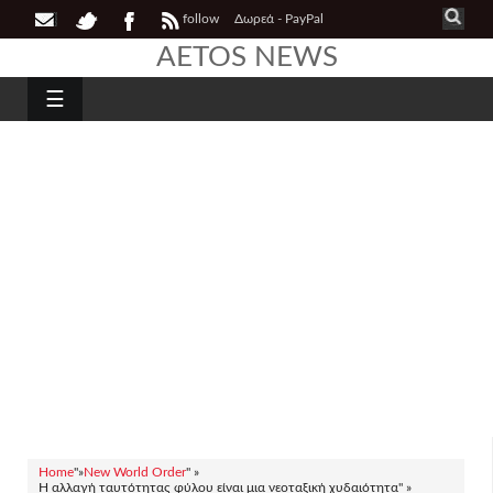
follow
Δωρεά - PayPal
AETOS NEWS
☰
Home
"»
New World Order
" »
Η αλλαγή ταυτότητας φύλου είναι μια νεοταξική χυδαιότητα" »