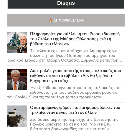
Disqus
ΔΗΜΟΦΙΛΈΣΤΕΡΑ
Πληροφορίες για σύλληψη του Ρώσου διοικητή
του Στόλου της Mαύρης Θάλασσας μετά τη
βύθιση του «Moskva»
Τις τελευταίες ώρες υπάρχουν πληροφορίες για
σύλληψη του Ιγκόρ Οσίποφ, του αρχηγού του
ρωσικού Στόλου στη Μαύρη Θάλασσα. Σύμφωνα με τις πλη...
Αυστραλός γερουσιαστής στους πολιτικούς που
ευθύνονται για τα εμβόλια: «Δεν θα ξεφύγετε –
Ερχόμαστε για εσάς»
Ένα ξεκάθαρο μήνυμα προς τους πολιτικούς που
ευθύνονται για τους μαζικούς εμβολιασμούς για
τον Covid-19 και τις παρενέργειες που προκάλεσαν...
Ο καταραμένος φάρος, που οι φαροφύλακες του
τρελαίνονταν ο ένας μετά τον άλλον
Στο δυτικό άκρο της περιοχής της Βρετάνης της
Γαλλίας βρίσκεται το στενό του Ραζ-ντε-Σεν,
διάσπαρτο βραχονησίδες που τις κτυπούν