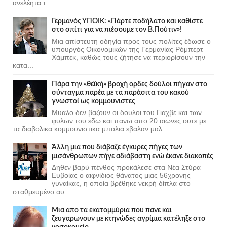
ανελέητα τ...
Γερμανός ΥΠΟΙΚ: «Πάρτε ποδήλατο και καθίστε
στο σπίτι για να πιέσουμε τον Β.Πούτιν»!
Μια απίστευτη οδηγία προς τους πολίτες έδωσε ο
υπουργός Οικονομικών της Γερμανίας Ρόμπερτ
Χάμπεκ, καθώς τους ζήτησε να περιορίσουν την
κατα...
Πάρα την «θεϊκή» βροχή ορδες δούλοι πήγαν στο
σύνταγμα παρέα με τα παράσιτα του κακού
γνωστοί ως κομμουνιστες
Μυαλο δεν βαζουν οι δουλοι του Γιαχβε και των
φυλων του εδω και πανω απο 20 αιωνες ουτε με
τα διαβολικα κομμουνιστικα μπολια εβαλαν μαλ...
Άλλη μια που διάβαζε έγκυρες πήγες των
μισάνθρωπων πήγε αδιάβαστη ενώ έκανε διακοπές
Δηθεν βαρύ πένθος προκάλεσε στα Νέα Στύρα
Ευβοίας ο αιφνίδιος θάνατος μιας 56χρονης
γυναίκας, η οποία βρέθηκε νεκρή δίπλα στο
σταθμευμένο αυ...
Μια απο τα εκατομμύρια που πανε και
ζευγαρωνουν με κτηνώδες αγρίμια κατέληξε στο