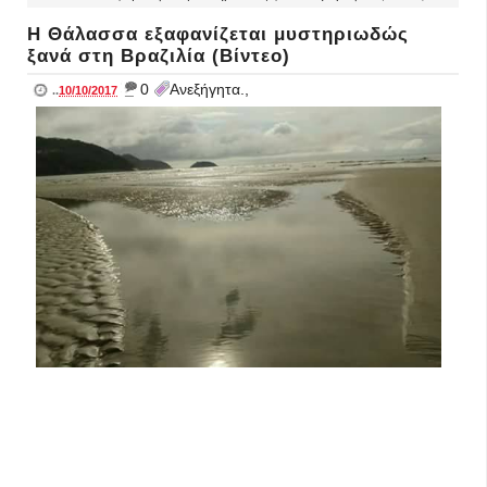
H Θάλασσα εξαφανίζεται μυστηριωδώς
ξανά στη Βραζιλία (Βίντεο)
_
0
Ανεξήγητα.,
..
10/10/2017