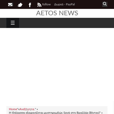
follow
Δωρεά - PayPal
AETOS NEWS
☰
Home
"»
Ανεξήγητα.
" »
H Θάλασσα εξαφανίζεται μυστηριωδώς ξανά στη Βραζιλία (Βίντεο)" »