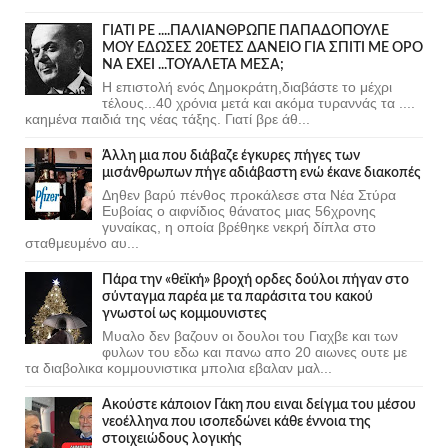
ΓΙΑΤΙ ΡΕ ....ΠΑΛΙΑΝΘΡΩΠΕ ΠΑΠΑΔΟΠΟΥΛΕ
ΜΟΥ ΕΔΩΣΕΣ 20ΕΤΕΣ ΔΑΝΕΙΟ ΓΙΑ ΣΠΙΤΙ ΜΕ ΟΡΟ
ΝΑ ΕΧΕΙ ...ΤΟΥΑΛΕΤΑ ΜΕΣΑ;
Η επιστολή ενός Δημοκράτη,διαβάστε το μέχρι
τέλους...40 χρόνια μετά και ακόμα τυραννάς τα ....
καημένα παιδιά της νέας τάξης. Γιατί βρε άθ...
Άλλη μια που διάβαζε έγκυρες πήγες των
μισάνθρωπων πήγε αδιάβαστη ενώ έκανε διακοπές
Δηθεν βαρύ πένθος προκάλεσε στα Νέα Στύρα
Ευβοίας ο αιφνίδιος θάνατος μιας 56χρονης
γυναίκας, η οποία βρέθηκε νεκρή δίπλα στο
σταθμευμένο αυ...
Πάρα την «θεϊκή» βροχή ορδες δούλοι πήγαν στο
σύνταγμα παρέα με τα παράσιτα του κακού
γνωστοί ως κομμουνιστες
Μυαλο δεν βαζουν οι δουλοι του Γιαχβε και των
φυλων του εδω και πανω απο 20 αιωνες ουτε με
τα διαβολικα κομμουνιστικα μπολια εβαλαν μαλ...
Ακούστε κάποιον Γάκη που ειναι δείγμα του μέσου
νεοέλληνα που ισοπεδώνει κάθε έννοια της
στοιχειώδους λογικής