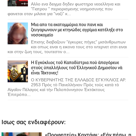
Αλλο ενα δειγμα δηδεν φωστηρα νεοελληνα και
"Γιατρου " περιορισμενης νοημοσυνης που
φαινεται οταν μιλανε για "ναζι" κ...
Μια απο τα εκατομμύρια που πανε και
ζευγαρωνουν με κτηνώδες αγρίμια κατέληξε στο
νοσοκομείο
Επισης διαβαζουν "έγκυρες πήγες" μισάνθρωπων
και οπως ειναι η εικονα τους στο ιντερνετ ετσι ειναι
και στην ζωη τους, τουτεστιν ο...
Ἡ Ἐγκύκλιος τοῦ Καποδίστρια ποὺ ἀπαγόρευε
στοὺς ὑπαλλήλους τοῦ Ἑλληνικοῦ Δημοσίου νὰ
εἶναι Τέκτονες!
Ο ΚΥΒΕΡΝΗΤΗΣ ΤΗΣ ΕΛΛΑΔΟΣ ΕΓΚΥΚΛΙΟΣ ΑΡ.
2953 Πρὸς τὸ Πανελλήνιον Πρὸς τοὺς κατὰ τὸ
Αἰγαῖον Πέλαγος καὶ τὴν Πελοπόννησον Ἐκτάκτους
Ἐπιτρόπο...