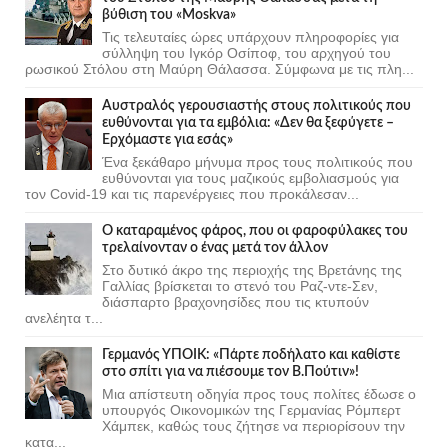
βύθιση του «Moskva»
Τις τελευταίες ώρες υπάρχουν πληροφορίες για
σύλληψη του Ιγκόρ Οσίποφ, του αρχηγού του
ρωσικού Στόλου στη Μαύρη Θάλασσα. Σύμφωνα με τις πλη...
Αυστραλός γερουσιαστής στους πολιτικούς που
ευθύνονται για τα εμβόλια: «Δεν θα ξεφύγετε –
Ερχόμαστε για εσάς»
Ένα ξεκάθαρο μήνυμα προς τους πολιτικούς που
ευθύνονται για τους μαζικούς εμβολιασμούς για
τον Covid-19 και τις παρενέργειες που προκάλεσαν...
Ο καταραμένος φάρος, που οι φαροφύλακες του
τρελαίνονταν ο ένας μετά τον άλλον
Στο δυτικό άκρο της περιοχής της Βρετάνης της
Γαλλίας βρίσκεται το στενό του Ραζ-ντε-Σεν,
διάσπαρτο βραχονησίδες που τις κτυπούν
ανελέητα τ...
Γερμανός ΥΠΟΙΚ: «Πάρτε ποδήλατο και καθίστε
στο σπίτι για να πιέσουμε τον Β.Πούτιν»!
Μια απίστευτη οδηγία προς τους πολίτες έδωσε ο
υπουργός Οικονομικών της Γερμανίας Ρόμπερτ
Χάμπεκ, καθώς τους ζήτησε να περιορίσουν την
κατα...