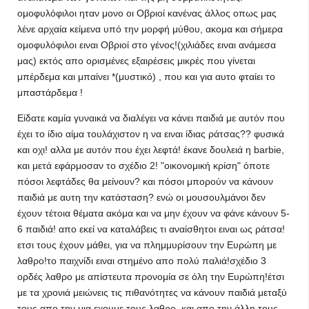
ομοφυλόφιλοι ηταν μονο οι Οβριοί κανένας άλλος οπως μας
λένε αρχαία κείμενα υπό την μορφή μύθου, ακομα και σήμερα
ομοφυλόφιλοι ειναι Οβριοί στο γένος!(χιλιάδες ειναι ανάμεσα
μας) εκτός απο ορισμένες εξαιρέσεις μικρές που γίνεται
μπέρδεμα και μπαίνει *(μυστικό) , που και για αυτο φταίει το
μπαστάρδεμα !
Είδατε καμία γυναικά να διαλέγει να κάνει παιδιά με αυτόν που
έχει το ίδιο αίμα τουλάχιστον η να ειναι ίδιας ράτσας?? φυσικά
και οχι! αλλα με αυτόν που έχει λεφτά! έκανε δουλειά η barbie,
και μετά εφάρμοσαν το σχέδιο 2! "οικονομική κρίση" όποτε
πόσοι λεφτάδες θα μείνουν? και πόσοι μπορούν να κάνουν
παιδιά με αυτη την κατάσταση? ενώ οι μουσουλμάνοι δεν
έχουν τέτοια θέματα ακόμα και να μην έχουν να φάνε κάνουν 5-
6 παιδιά! απο εκεί να καταλάβεις τι αναίσθητοι ειναι ως ράτσα!
ετσι τους έχουν μάθει, για να πλημμυρίσουν την Ευρώπη με
λαθρο!το παιχνίδι ειναι στημένο απο πολύ παλιά!σχέδιο 3
ορδές λαθρο με απίστευτα προνομία σε όλη την Ευρώπη!έτσι
με τα χρονιά μειώνεις τις πιθανότητες να κάνουν παιδιά μεταξύ
τους,απο την μια εχουμε τους λαθρο, και απο την άλλη τους