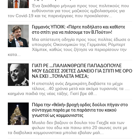
Ένα ξεκάθαρο μήνυμα προς τους πολιτικούς που
ευθύνονται για τους μαζικούς εμβολιασμούς για
τον Covid-19 και τις παρενέργειες που προκάλεσαν...
Γερμανός ΥΠΟΙΚ: «Πάρτε ποδήλατο και καθίστε
στο σπίτι για να πιέσουμε τον Β.Πούτιν»!
Μια απίστευτη οδηγία προς τους πολίτες έδωσε ο
υπουργός Οικονομικών της Γερμανίας Ρόμπερτ
Χάμπεκ, καθώς τους ζήτησε να περιορίσουν την
κατα...
ΓΙΑΤΙ ΡΕ ....ΠΑΛΙΑΝΘΡΩΠΕ ΠΑΠΑΔΟΠΟΥΛΕ
ΜΟΥ ΕΔΩΣΕΣ 20ΕΤΕΣ ΔΑΝΕΙΟ ΓΙΑ ΣΠΙΤΙ ΜΕ ΟΡΟ
ΝΑ ΕΧΕΙ ...ΤΟΥΑΛΕΤΑ ΜΕΣΑ;
Η επιστολή ενός Δημοκράτη,διαβάστε το μέχρι
τέλους...40 χρόνια μετά και ακόμα τυραννάς τα ....
καημένα παιδιά της νέας τάξης. Γιατί βρε άθ...
Πάρα την «θεϊκή» βροχή ορδες δούλοι πήγαν στο
σύνταγμα παρέα με τα παράσιτα του κακού
γνωστοί ως κομμουνιστες
Μυαλο δεν βαζουν οι δουλοι του Γιαχβε και των
φυλων του εδω και πανω απο 20 αιωνες ουτε με
τα διαβολικα κομμουνιστικα μπολια εβαλαν μαλ...