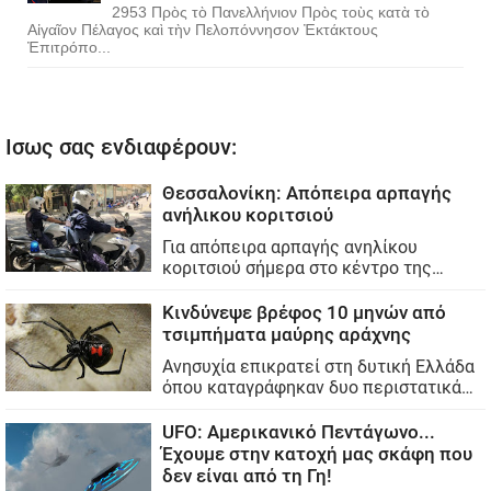
2953 Πρὸς τὸ Πανελλήνιον Πρὸς τοὺς κατὰ τὸ
Αἰγαῖον Πέλαγος καὶ τὴν Πελοπόννησον Ἐκτάκτους
Ἐπιτρόπο...