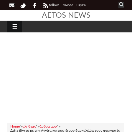
follow
Δωρεά - PayPal
AETOS NEWS
☰
Home
"»
αληθειες
" »
άρθρα μου
" »
Δείτε βίντεο με την Αννίτα και πως έχουν δασκαλέψει τους φεμινιστές