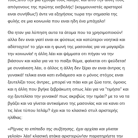
απόγονους της πρώτης εισβολής! (κομμουνιστές αριστεροί
ειναι συνήθως!) άντε να εξηγήσεις τωρα την σημασία της
φυλής σε μια κοινωνία που ειναι ηδη ένα μπάχαλο!
Θα ηταν για λύπηση αυτα τα άτομα που τα χρησιμοποιούν!
αλλα δεν ειναι γιατί ειναι εκ φύσεως και κατώτεροι νοητικά και
αδίσταχτοι! το χέρι και η φωνή της μασονίας για να μαγαρίζει
την κοινωνία! η άλλη λέει και ψέμματα οτι πήγαν να την
βιάσουν και καλα για να το παίξει θύμα, φαίνεται οτι ψεύδεται!
με συναίνεση λέει, ο άλλος η άλλη δεν ξέρει αν ειναι άντρας η
γυναικά! τελικα ειναι κατι ενδιάμεσο και ο μόνος στόχος ειναι
ξευτελίζει τους άντρες, μπορεί να πάει και με ζώα τοτε, όμοιος
και η άλλη που βγήκε ξεβράκωτη οπως λέει για να "τιμήσει" και
οχι ξευτελίσει την γυναικά! πως ακριβώς την τιμάει? με το να τα
βγάζει και να γίνεται αντικείμενο της μασονίας και να κανει οτι
τις λένε τύπου Ισλάμ? έχει και το κλασικό στυλ αριστερής
ηλίθιας:
Ρίχνεις το επίπεδο της συζήτησης, έχει αρχίσει και γίνεται
γελοία
λέει! κλασική ατάκα αριστερών!αν παρατηρήστε την