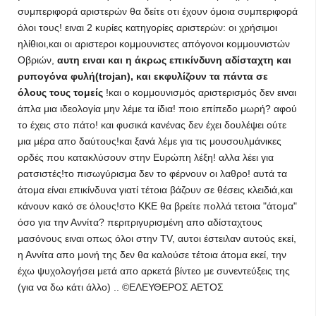
συμπεριφορά αριστερών θα δείτε οτι έχουν όμοια συμπεριφορά
όλοι τους! ειναι 2 κυρίες κατηγορίες αριστερών: οι χρήσιμοι
ηλίθιοι,και οι αριστεροι κομμουνιστες απόγονοι κομμουνιστών
Οβριών,
αυτη ειναι και η άκρως επικίνδυνη αδίσταχτη και
ρυπογόνα φυλή(trojan), και εκφυλίζουν τα πάντα σε
όλους τους τομείς
!και ο κομμουνισμός αριστερισμός δεν ειναι
άπλα μια ιδεολογία μην λέμε τα ίδια! ποιο επίπεδο μωρή? αφού
το έχεις στο πάτο! και φυσικά κανένας δεν έχει δουλέψει ούτε
μια μέρα απο δαύτους!και ξανά λέμε για τις μουσουλμάνικες
ορδές που κατακλύσουν στην Ευρώπη λέξη! αλλα λέει για
ρατσιστές!το πισωγύρισμα δεν το φέρνουν οι λαθρο! αυτά τα
άτομα είναι επικίνδυνα γιατί τέτοια βάζουν σε θέσεις κλειδιά, και
κάνουν κακό σε όλους!στο ΚΚΕ θα βρείτε πολλά τετοια "άτομα"
όσο για την Αννίτα? περιτριγυρισμένη απο αδίσταχτους
μασόνους ειναι οπως όλοι στην TV, αυτοι έστειλαν αυτούς εκεί,
η Αννίτα απο μονή της δεν θα καλούσε τέτοια άτομα εκεί, την
έχω ψυχολογήσει μετά απο αρκετά βίντεο με συνεντεύξεις της
(για να δω κάτι άλλο) .. ©ΕΛΕΥΘΕΡΟΣ ΑΕΤΟΣ