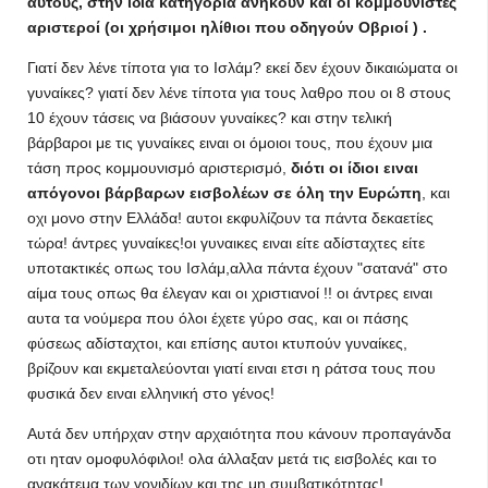
αυτούς, στην ίδια κατηγορία ανήκουν και οι κομμουνιστές
αριστεροί (οι χρήσιμοι ηλίθιοι που οδηγούν Οβριοί ) .
Γιατί δεν λένε τίποτα για το Ισλάμ? εκεί δεν έχουν δικαιώματα οι
γυναίκες? γιατί δεν λένε τίποτα για τους λαθρο που οι 8 στους
10 έχουν τάσεις να βιάσουν γυναίκες? και στην τελική
βάρβαροι με τις γυναίκες ειναι οι όμοιοι τους, που έχουν μια
τάση προς κομμουνισμό αριστερισμό,
διότι οι ίδιοι ειναι
απόγονοι βάρβαρων εισβολέων σε όλη την Ευρώπη
, και
οχι μονο στην Ελλάδα! αυτοι εκφυλίζουν τα πάντα δεκαετίες
τώρα! άντρες γυναίκες!οι γυναικες ειναι είτε αδίσταχτες είτε
υποτακτικές οπως του Ισλάμ,αλλα πάντα έχουν "σατανά" στο
αίμα τους οπως θα έλεγαν και οι χριστιανοί !! οι άντρες ειναι
αυτα τα νούμερα που όλοι έχετε γύρο σας, και οι πάσης
φύσεως αδίσταχτοι, και επίσης αυτοι κτυπούν γυναίκες,
βρίζουν και εκμεταλεύονται γιατί ειναι ετσι η ράτσα τους που
φυσικά δεν ειναι ελληνική στο γένος!
Αυτά δεν υπήρχαν στην αρχαιότητα που κάνουν προπαγάνδα
οτι ηταν ομοφυλόφιλοι! ολα άλλαξαν μετά τις εισβολές και το
ανακάτεμα των γονιδίων και της μη συμβατικότητας!