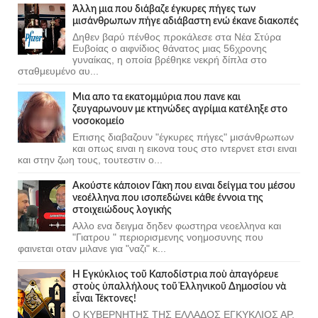
Άλλη μια που διάβαζε έγκυρες πήγες των
μισάνθρωπων πήγε αδιάβαστη ενώ έκανε διακοπές
Δηθεν βαρύ πένθος προκάλεσε στα Νέα Στύρα
Ευβοίας ο αιφνίδιος θάνατος μιας 56χρονης
γυναίκας, η οποία βρέθηκε νεκρή δίπλα στο
σταθμευμένο αυ...
Μια απο τα εκατομμύρια που πανε και
ζευγαρωνουν με κτηνώδες αγρίμια κατέληξε στο
νοσοκομείο
Επισης διαβαζουν "έγκυρες πήγες" μισάνθρωπων
και οπως ειναι η εικονα τους στο ιντερνετ ετσι ειναι
και στην ζωη τους, τουτεστιν ο...
Ακούστε κάποιον Γάκη που ειναι δείγμα του μέσου
νεοέλληνα που ισοπεδώνει κάθε έννοια της
στοιχειώδους λογικής
Αλλο ενα δειγμα δηδεν φωστηρα νεοελληνα και
"Γιατρου " περιορισμενης νοημοσυνης που
φαινεται οταν μιλανε για "ναζι" κ...
Ἡ Ἐγκύκλιος τοῦ Καποδίστρια ποὺ ἀπαγόρευε
στοὺς ὑπαλλήλους τοῦ Ἑλληνικοῦ Δημοσίου νὰ
εἶναι Τέκτονες!
Ο ΚΥΒΕΡΝΗΤΗΣ ΤΗΣ ΕΛΛΑΔΟΣ ΕΓΚΥΚΛΙΟΣ ΑΡ.