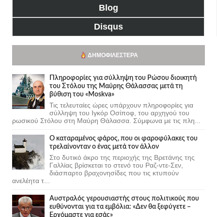
Blog
Disqus
ΔΗΜΟΦΙΛΈΣΤΕΡΑ
Πληροφορίες για σύλληψη του Ρώσου διοικητή
του Στόλου της Mαύρης Θάλασσας μετά τη
βύθιση του «Moskva»
Τις τελευταίες ώρες υπάρχουν πληροφορίες για
σύλληψη του Ιγκόρ Οσίποφ, του αρχηγού του
ρωσικού Στόλου στη Μαύρη Θάλασσα. Σύμφωνα με τις πλη...
Ο καταραμένος φάρος, που οι φαροφύλακες του
τρελαίνονταν ο ένας μετά τον άλλον
Στο δυτικό άκρο της περιοχής της Βρετάνης της
Γαλλίας βρίσκεται το στενό του Ραζ-ντε-Σεν,
διάσπαρτο βραχονησίδες που τις κτυπούν
ανελέητα τ...
Αυστραλός γερουσιαστής στους πολιτικούς που
ευθύνονται για τα εμβόλια: «Δεν θα ξεφύγετε –
Ερχόμαστε για εσάς»