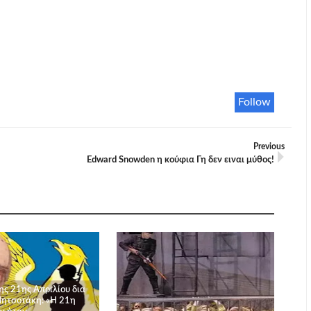
Follow
Previous
Edward Snowden η κούφια Γη δεν ειναι μύθος!
ης 21ης Απριλίου δια
ητσοτάκη: «Η 21η