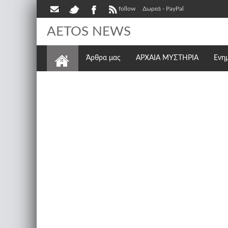
follow
Δωρεά - PayPal
AETOS NEWS
Άρθρα μας
ΑΡΧΑΙΑ ΜΥΣΤΗΡΙΑ
Ενη