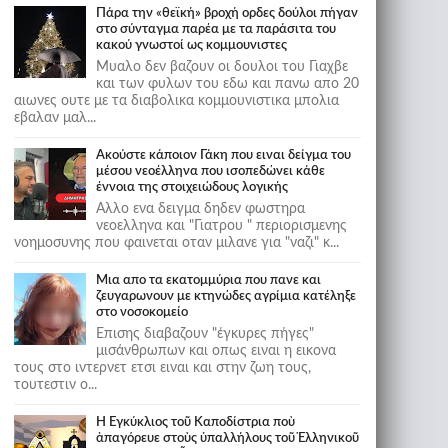
Πάρα την «θεϊκή» βροχή ορδες δούλοι πήγαν
στο σύνταγμα παρέα με τα παράσιτα του
κακού γνωστοί ως κομμουνιστες
Μυαλο δεν βαζουν οι δουλοι του Γιαχβε
και των φυλων του εδω και πανω απο 20
αιωνες ουτε με τα διαβολικα κομμουνιστικα μπολια
εβαλαν μαλ...
Ακούστε κάποιον Γάκη που ειναι δείγμα του
μέσου νεοέλληνα που ισοπεδώνει κάθε
έννοια της στοιχειώδους λογικής
Αλλο ενα δειγμα δηδεν φωστηρα
νεοελληνα και "Γιατρου " περιορισμενης
νοημοσυνης που φαινεται οταν μιλανε για "ναζι" κ...
Μια απο τα εκατομμύρια που πανε και
ζευγαρωνουν με κτηνώδες αγρίμια κατέληξε
στο νοσοκομείο
Επισης διαβαζουν "έγκυρες πήγες"
μισάνθρωπων και οπως ειναι η εικονα
τους στο ιντερνετ ετσι ειναι και στην ζωη τους,
τουτεστιν ο...
Ἡ Ἐγκύκλιος τοῦ Καποδίστρια ποὺ
ἀπαγόρευε στοὺς ὑπαλλήλους τοῦ Ἑλληνικοῦ