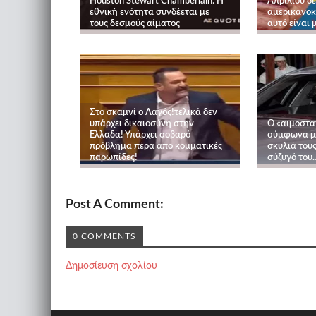
Houston Stewart Chamberlain: Η
Απριλίου δ
εθνική ενότητα συνδέεται με
αμερικανοκί
τους δεσμούς αίματος
αυτό είναι
Στο σκαμνί ο Λαγός!τελικά δεν
υπάρχει δικαιοσύνη στην
O «αιμοστα
Ελλαδα! Υπάρχει σοβαρό
σύμφωνα με 
πρόβλημα πέρα απο κομματικές
σκυλιά τους
παρωπίδες!
σύζυγό του…
Post A Comment:
0 COMMENTS
Δημοσίευση σχολίου