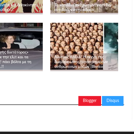
εν ήταν
νητη και ξενοκίνητη,
Τα κοπάδια ανθρώπων: γιατί δεν
 μύθος»…
αντιδρούν στην αδικία;
γής δικτάτορας»
την ελιτ και τα
Άλντους Χάξλεϊ: Η τέχνη της
! πάει βόλτα με τη
διαμόρφωσης τυποποιημένων
!!
ανθρώπινων μαζών [Βίντεο]
Blogger
Disqus