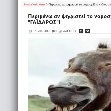
Home
"»
αληθειες
" »
Περιμένω αν ψηφιστεί το νομοσχέδιο κ.Υπουργ
Περιμένω αν ψηφιστεί το νομοσ
"ΓΑΪΔΑΡΟΣ"!
..
10/04/2017
_
0
ΑΛΗΘΕΙΕΣ,