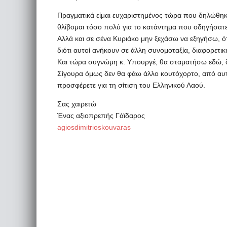
Πραγματικά είμαι ευχαριστημένος τώρα που δηλώθηκ
θλίβομαι τόσο πολύ για το κατάντημα που οδηγήσατε
Αλλά και σε σένα Κυριάκο μην ξεχάσω να εξηγήσω, ότ
διότι αυτοί ανήκουν σε άλλη συνομοταξία, διαφορετικ
Και τώρα συγνώμη κ. Υπουργέ, θα σταματήσω εδώ, δ
Σίγουρα όμως δεν θα φάω άλλο κουτόχορτο, από αυτ
προσφέρετε για τη σίτιση του Ελληνικού Λαού.
Σας χαιρετώ
Ένας αξιοπρεπής Γάϊδαρος
agiosdimitrioskouvaras