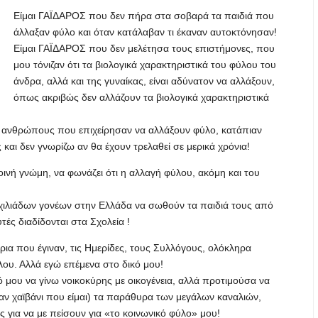
Είμαι ΓΑΪΔΑΡΟΣ που δεν πήρα στα σοβαρά τα παιδιά που
άλλαξαν φύλο και όταν κατάλαβαν τι έκαναν αυτοκτόνησαν!
Είμαι ΓΑΪΔΑΡΟΣ που δεν μελέτησα τους επιστήμονες, που
μου τόνιζαν ότι τα βιολογικά χαρακτηριστικά του φύλου του
άνδρα, αλλά και της γυναίκας, είναι αδύνατον να αλλάξουν,
όπως ακριβώς δεν αλλάζουν τα βιολογικά χαρακτηριστικά
 ανθρώπους που επιχείρησαν να αλλάξουν φύλο, κατάπιαν
αι δεν γνωρίζω αν θα έχουν τρελαθεί σε μερικά χρόνια!
ινή γνώμη, να φωνάζει ότι η αλλαγή φύλου, ακόμη και του
χιλιάδων γονέων στην Ελλάδα να σωθούν τα παιδιά τους από
τές διαδίδονται στα Σχολεία !
α που έγιναν, τις Ημερίδες, τους Συλλόγους, ολόκληρα
ου. Αλλά εγώ επέμενα στο δικό μου!
 μου να γίνω νοικοκύρης με οικογένεια, αλλά προτιμούσα να
ν χαϊβάνι που είμαι) τα παράθυρα των μεγάλων καναλιών,
για να με πείσουν για «το κοινωνικό φύλο» μου!