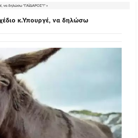
έ, να δηλώσω "ΓΑΪΔΑΡΟΣ"!" »
χέδιο κ.Υπουργέ, να δηλώσω