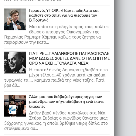
Γερμανός ΥΠΟΙΚ: «Πάρτε ποδήλατο και
καθίστε στο σπίτι για να πιέσουμε τον
Β.Πούτιν»!
Μια απίστευτη οδηγία προς τους πολίτες
έδωσε ο υπουργός Οικονομικών της
Γερμανίας Ρόμπερτ Χάμπεκ, καθώς τους ζήτησε να
περιορίσουν την κατα...
ΓΙΑΤΙ ΡΕ ....ΠΑΛΙΑΝΘΡΩΠΕ ΠΑΠΑΔΟΠΟΥΛΕ
ΜΟΥ ΕΔΩΣΕΣ 20ΕΤΕΣ ΔΑΝΕΙΟ ΓΙΑ ΣΠΙΤΙ ΜΕ
ΟΡΟ ΝΑ ΕΧΕΙ ...ΤΟΥΑΛΕΤΑ ΜΕΣΑ;
Η επιστολή ενός Δημοκράτη,διαβάστε το
μέχρι τέλους...40 χρόνια μετά και ακόμα
τυραννάς τα .... καημένα παιδιά της νέας τάξης. Γιατί
βρε άθ...
Άλλη μια που διάβαζε έγκυρες πήγες των
μισάνθρωπων πήγε αδιάβαστη ενώ έκανε
διακοπές
Δηθεν βαρύ πένθος προκάλεσε στα Νέα
Στύρα Ευβοίας ο αιφνίδιος θάνατος μιας
56χρονης γυναίκας, η οποία βρέθηκε νεκρή δίπλα στο
σταθμευμένο αυ...