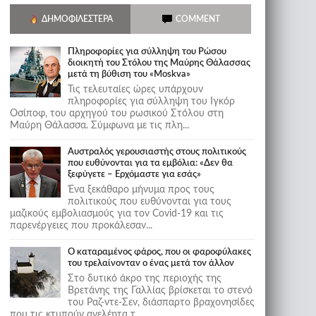
ΔΗΜΟΦΙΛΈΣΤΕΡΑ
COMMENT
Πληροφορίες για σύλληψη του Ρώσου
διοικητή του Στόλου της Mαύρης Θάλασσας
μετά τη βύθιση του «Moskva»
Τις τελευταίες ώρες υπάρχουν
πληροφορίες για σύλληψη του Ιγκόρ
Οσίποφ, του αρχηγού του ρωσικού Στόλου στη
Μαύρη Θάλασσα. Σύμφωνα με τις πλη...
Αυστραλός γερουσιαστής στους πολιτικούς
που ευθύνονται για τα εμβόλια: «Δεν θα
ξεφύγετε – Ερχόμαστε για εσάς»
Ένα ξεκάθαρο μήνυμα προς τους
πολιτικούς που ευθύνονται για τους
μαζικούς εμβολιασμούς για τον Covid-19 και τις
παρενέργειες που προκάλεσαν...
Ο καταραμένος φάρος, που οι φαροφύλακες
του τρελαίνονταν ο ένας μετά τον άλλον
Στο δυτικό άκρο της περιοχής της
Βρετάνης της Γαλλίας βρίσκεται το στενό
του Ραζ-ντε-Σεν, διάσπαρτο βραχονησίδες
που τις κτυπούν ανελέητα τ...