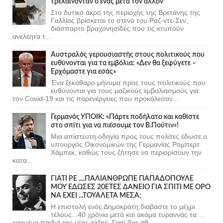
τρελαίνονταν ο ένας μετά τον άλλον
Στο δυτικό άκρο της περιοχής της Βρετάνης της
Γαλλίας βρίσκεται το στενό του Ραζ-ντε-Σεν,
διάσπαρτο βραχονησίδες που τις κτυπούν
ανελέητα τ...
Αυστραλός γερουσιαστής στους πολιτικούς που
ευθύνονται για τα εμβόλια: «Δεν θα ξεφύγετε –
Ερχόμαστε για εσάς»
Ένα ξεκάθαρο μήνυμα προς τους πολιτικούς που
ευθύνονται για τους μαζικούς εμβολιασμούς για
τον Covid-19 και τις παρενέργειες που προκάλεσαν...
Γερμανός ΥΠΟΙΚ: «Πάρτε ποδήλατο και καθίστε
στο σπίτι για να πιέσουμε τον Β.Πούτιν»!
Μια απίστευτη οδηγία προς τους πολίτες έδωσε ο
υπουργός Οικονομικών της Γερμανίας Ρόμπερτ
Χάμπεκ, καθώς τους ζήτησε να περιορίσουν την
κατα...
ΓΙΑΤΙ ΡΕ ....ΠΑΛΙΑΝΘΡΩΠΕ ΠΑΠΑΔΟΠΟΥΛΕ
ΜΟΥ ΕΔΩΣΕΣ 20ΕΤΕΣ ΔΑΝΕΙΟ ΓΙΑ ΣΠΙΤΙ ΜΕ ΟΡΟ
ΝΑ ΕΧΕΙ ...ΤΟΥΑΛΕΤΑ ΜΕΣΑ;
Η επιστολή ενός Δημοκράτη,διαβάστε το μέχρι
τέλους...40 χρόνια μετά και ακόμα τυραννάς τα ....
καημένα παιδιά της νέας τάξης. Γιατί βρε άθ...