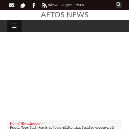
follow
Δωρεά - PayPal
AETOS NEWS
☰
Home
"»
Ενημέρωση
" »
Ρωσία: Τρεις διαδηλωτές χρήσιμοι ηλίθιοι...και δεκάδες προσαγωγές