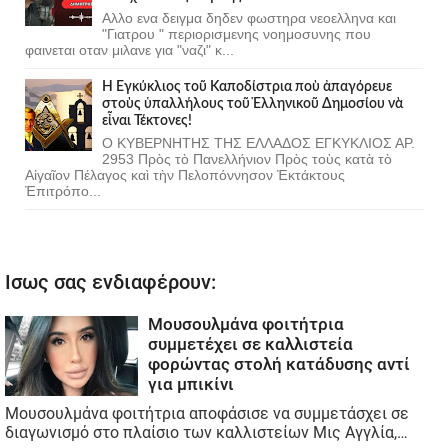
Αλλο ενα δειγμα δηδεν φωστηρα νεοελληνα και
"Γιατρου " περιορισμενης νοημοσυνης που
φαινεται οταν μιλανε για "ναζι" κ...
Ἡ Ἐγκύκλιος τοῦ Καποδίστρια ποὺ ἀπαγόρευε
στοὺς ὑπαλλήλους τοῦ Ἑλληνικοῦ Δημοσίου νὰ
εἶναι Τέκτονες!
Ο ΚΥΒΕΡΝΗΤΗΣ ΤΗΣ ΕΛΛΑΔΟΣ ΕΓΚΥΚΛΙΟΣ ΑΡ.
2953 Πρὸς τὸ Πανελλήνιον Πρὸς τοὺς κατὰ τὸ
Αἰγαῖον Πέλαγος καὶ τὴν Πελοπόννησον Ἐκτάκτους
Ἐπιτρόπο...