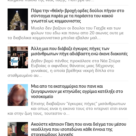
Πάρα την «θεϊκή» βροχή ορδες δούλοι πήγαν στο
σύνταγμα παρέα με τα παράσιτα του κακού
γνωστοί ως κομμουνιστες
Μυαλο δεν βαζουν οι δουλοι του Γιαχβε και των
φυλων του εδω και πανω απο 20 αιωνες ουτε με
τα διαβολικα κομμουνιστικα μπολια εβαλαν μαλ...
Άλλη μια που διάβαζε έγκυρες πήγες των
μισάνθρωπων πήγε αδιάβαστη ενώ έκανε διακοπές
Δηθεν βαρύ πένθος προκάλεσε στα Νέα Στύρα
Ευβοίας ο αιφνίδιος θάνατος μιας 56χρονης
γυναίκας, η οποία βρέθηκε νεκρή δίπλα στο
σταθμευμένο αυ...
Μια απο τα εκατομμύρια που πανε και
ζευγαρωνουν με κτηνώδες αγρίμια κατέληξε στο
νοσοκομείο
Επισης διαβαζουν "έγκυρες πήγες" μισάνθρωπων
και οπως ειναι η εικονα τους στο ιντερνετ ετσι ειναι
και στην ζωη τους, τουτεστιν ο...
Ακούστε κάποιον Γάκη που ειναι δείγμα του μέσου
νεοέλληνα που ισοπεδώνει κάθε έννοια της
στοιχειώδους λογικής