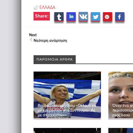
ΕΛΛΑΔΑ
Share:
Next
Νεότερη ανάρτηση
ΠΑΡΟΜΟΙΑ ΑΡΘΡΑ
Βούλα Παπαχρήστου: «Θέλουν να
Όταν ένα α
με κρεμάσουν στο Σύνταγμα;- Ας
περισσότερ
με σταυρώσουν»
ενός λαού