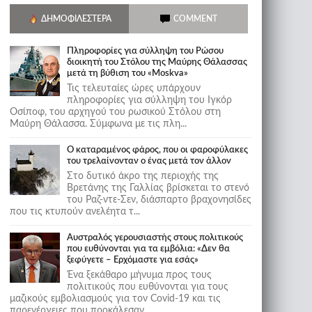
ΔΗΜΟΦΙΛΈΣΤΕΡΑ
COMMENT
Πληροφορίες για σύλληψη του Ρώσου
διοικητή του Στόλου της Mαύρης Θάλασσας
μετά τη βύθιση του «Moskva»
Τις τελευταίες ώρες υπάρχουν
πληροφορίες για σύλληψη του Ιγκόρ
Οσίποφ, του αρχηγού του ρωσικού Στόλου στη
Μαύρη Θάλασσα. Σύμφωνα με τις πλη...
Ο καταραμένος φάρος, που οι φαροφύλακες
του τρελαίνονταν ο ένας μετά τον άλλον
Στο δυτικό άκρο της περιοχής της
Βρετάνης της Γαλλίας βρίσκεται το στενό
του Ραζ-ντε-Σεν, διάσπαρτο βραχονησίδες
που τις κτυπούν ανελέητα τ...
Αυστραλός γερουσιαστής στους πολιτικούς
που ευθύνονται για τα εμβόλια: «Δεν θα
ξεφύγετε – Ερχόμαστε για εσάς»
Ένα ξεκάθαρο μήνυμα προς τους
πολιτικούς που ευθύνονται για τους
μαζικούς εμβολιασμούς για τον Covid-19 και τις
παρενέργειες που προκάλεσαν...