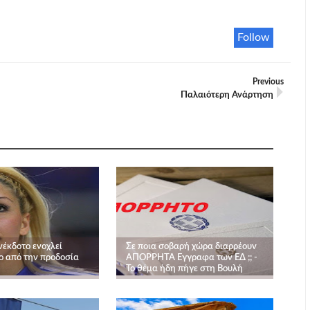
Follow
Previous
Παλαιότερη Ανάρτηση
νέκδοτο ενοχλεί
Σε ποια σοβαρή χώρα διαρρέουν
ο από την προδοσία
ΑΠΟΡΡΗΤΑ Εγγραφα των ΕΔ ;; -
Το θέμα ήδη πήγε στη Βουλή