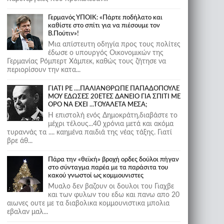
Γερμανός ΥΠΟΙΚ: «Πάρτε ποδήλατο και
καθίστε στο σπίτι για να πιέσουμε τον
Β.Πούτιν»!
Μια απίστευτη οδηγία προς τους πολίτες
έδωσε ο υπουργός Οικονομικών της
Γερμανίας Ρόμπερτ Χάμπεκ, καθώς τους ζήτησε να
περιορίσουν την κατα...
ΓΙΑΤΙ ΡΕ ....ΠΑΛΙΑΝΘΡΩΠΕ ΠΑΠΑΔΟΠΟΥΛΕ
ΜΟΥ ΕΔΩΣΕΣ 20ΕΤΕΣ ΔΑΝΕΙΟ ΓΙΑ ΣΠΙΤΙ ΜΕ
ΟΡΟ ΝΑ ΕΧΕΙ ...ΤΟΥΑΛΕΤΑ ΜΕΣΑ;
Η επιστολή ενός Δημοκράτη,διαβάστε το
μέχρι τέλους...40 χρόνια μετά και ακόμα
τυραννάς τα .... καημένα παιδιά της νέας τάξης. Γιατί
βρε άθ...
Πάρα την «θεϊκή» βροχή ορδες δούλοι πήγαν
στο σύνταγμα παρέα με τα παράσιτα του
κακού γνωστοί ως κομμουνιστες
Μυαλο δεν βαζουν οι δουλοι του Γιαχβε
και των φυλων του εδω και πανω απο 20
αιωνες ουτε με τα διαβολικα κομμουνιστικα μπολια
εβαλαν μαλ...