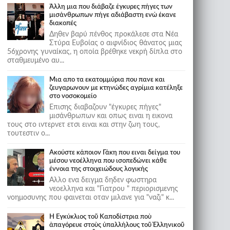
Άλλη μια που διάβαζε έγκυρες πήγες των
μισάνθρωπων πήγε αδιάβαστη ενώ έκανε
διακοπές
Δηθεν βαρύ πένθος προκάλεσε στα Νέα
Στύρα Ευβοίας ο αιφνίδιος θάνατος μιας
56χρονης γυναίκας, η οποία βρέθηκε νεκρή δίπλα στο
σταθμευμένο αυ...
Μια απο τα εκατομμύρια που πανε και
ζευγαρωνουν με κτηνώδες αγρίμια κατέληξε
στο νοσοκομείο
Επισης διαβαζουν "έγκυρες πήγες"
μισάνθρωπων και οπως ειναι η εικονα
τους στο ιντερνετ ετσι ειναι και στην ζωη τους,
τουτεστιν ο...
Ακούστε κάποιον Γάκη που ειναι δείγμα του
μέσου νεοέλληνα που ισοπεδώνει κάθε
έννοια της στοιχειώδους λογικής
Αλλο ενα δειγμα δηδεν φωστηρα
νεοελληνα και "Γιατρου " περιορισμενης
νοημοσυνης που φαινεται οταν μιλανε για "ναζι" κ...
Ἡ Ἐγκύκλιος τοῦ Καποδίστρια ποὺ
ἀπαγόρευε στοὺς ὑπαλλήλους τοῦ Ἑλληνικοῦ