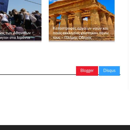
Καταστροφές αρχαίων ναών και
δος των Αθηναίων -
ποιες εκκλησίες χτίστηκαν πάνω
ρητο» στα λιμάνια
τους – Πλήρης Οδηγός
Blogger
Disqus