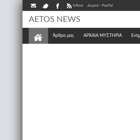
follow
Δωρεά - PayPal
AETOS NEWS
Άρθρα μας
ΑΡΧΑΙΑ ΜΥΣΤΗΡΙΑ
Ενη