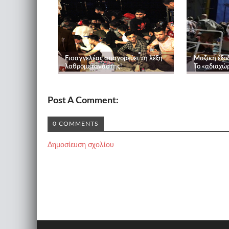
Εισαγγελέας απαγορεύει τη λέξη
Μαζική έξο
λαθρομετανάστης!
Το «αδιαχώ
Post A Comment:
0 COMMENTS
Δημοσίευση σχολίου