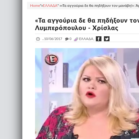
Home
"»
ΕΛΛΑΔΑ
" »
«Τα αγγούρια δε θα πηδήξουν τον μανάβη!»: Ά
«Τα αγγούρια δε θα πηδήξουν το
Λυμπερόπουλου - Χρίσλας
..
10/06/2017
_
0
ΕΛΛΑΔΑ,