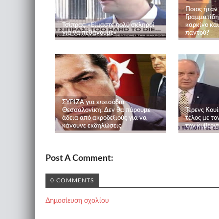
Ποιος ήταν
Γραμματίδη
Τσίπρας: «Είμαστε πολύ σκληροί
καρκίνο και
για να πεθάνουμε»
παντού?
ΣΥΡΙΖΑ για επεισόδια
Θεσσαλονίκη: Δεν θα πάρουμε
Τέρενς Κουί
άδεια από ακροδεξιούς για να
τέλος με το
κάνουνε εκδηλώσεις
την κυβέρν
Post A Comment:
0 COMMENTS
Δημοσίευση σχολίου