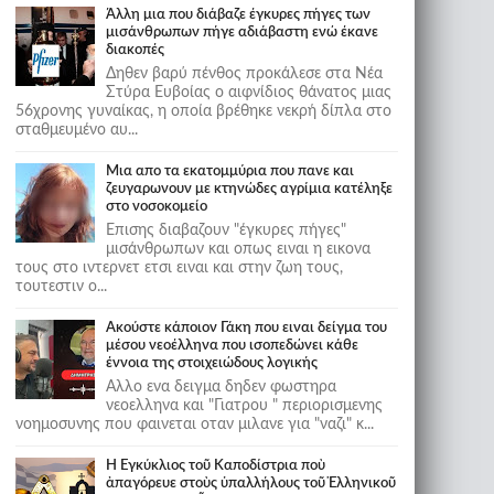
Άλλη μια που διάβαζε έγκυρες πήγες των
μισάνθρωπων πήγε αδιάβαστη ενώ έκανε
διακοπές
Δηθεν βαρύ πένθος προκάλεσε στα Νέα
Στύρα Ευβοίας ο αιφνίδιος θάνατος μιας
56χρονης γυναίκας, η οποία βρέθηκε νεκρή δίπλα στο
σταθμευμένο αυ...
Μια απο τα εκατομμύρια που πανε και
ζευγαρωνουν με κτηνώδες αγρίμια κατέληξε
στο νοσοκομείο
Επισης διαβαζουν "έγκυρες πήγες"
μισάνθρωπων και οπως ειναι η εικονα
τους στο ιντερνετ ετσι ειναι και στην ζωη τους,
τουτεστιν ο...
Ακούστε κάποιον Γάκη που ειναι δείγμα του
μέσου νεοέλληνα που ισοπεδώνει κάθε
έννοια της στοιχειώδους λογικής
Αλλο ενα δειγμα δηδεν φωστηρα
νεοελληνα και "Γιατρου " περιορισμενης
νοημοσυνης που φαινεται οταν μιλανε για "ναζι" κ...
Ἡ Ἐγκύκλιος τοῦ Καποδίστρια ποὺ
ἀπαγόρευε στοὺς ὑπαλλήλους τοῦ Ἑλληνικοῦ