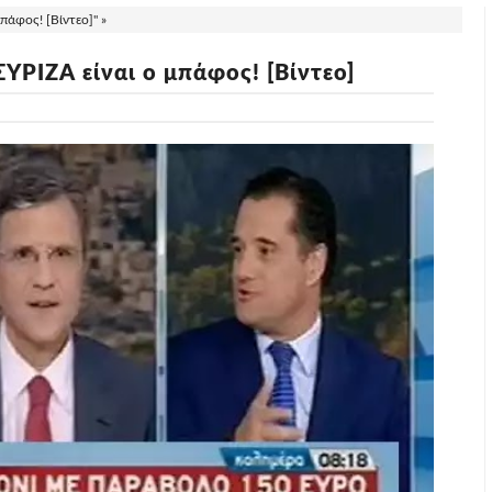
πάφος! [Βίντεο]" »
ΥΡΙΖΑ είναι ο μπάφος! [Βίντεο]