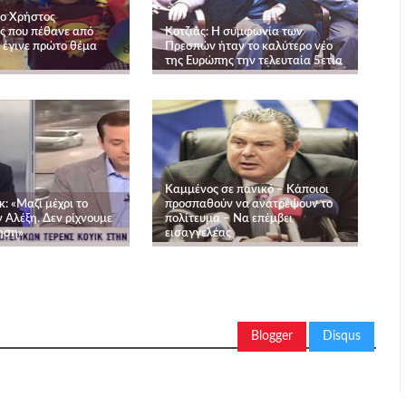
 ο Χρήστος
ς που πέθανε από
Κοτζιάς: Η συμφωνία των
 έγινε πρώτο θέμα
Πρεσπών ήταν το καλύτερο νέο
της Ευρώπης την τελευταία 5ετία
Καμμένος σε πανικό – Κάποιοι
κ: «Μαζί μέχρι το
προσπαθούν να ανατρέψουν το
ν Αλέξη. Δεν ρίχνουμε
πολίτευμα – Να επέμβει
ηση»
εισαγγελέας
Blogger
Disqus