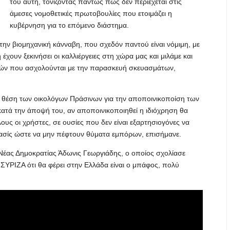
του αυτή, τονίζοντας πάντως πως δεν περιέχεται στις
άμεσες νομοθετικές πρωτοβουλίες που ετοιμάζει η
κυβέρνηση για το επόμενο διάστημα.
την βιομηχανική κάνναβη, που σχεδόν παντού είναι νόμιμη, με
έχουν ξεκινήσει οι καλλιέργειες στη χώρα μας και μιλάμε και
ριών που ασχολούνται με την παρασκευή σκευασμάτων,
αι η θέση των οικολόγων Πράσινων για την αποποινικοποίση των
κατά την άποψή του, αν αποποινικοποιηθεί η ιδιόχρηση θα
υς οι χρήστες, σε ουσίες που δεν είναι εξαρτησιογόνες να
 χασίς ώστε να μην πέφτουν θύματα εμπόρων, επισήμανε.
Νέας Δημοκρατίας Άδωνις Γεωργιάδης, ο οποίος σχολίασε
 ΣΥΡΙΖΑ ότι θα φέρει στην Ελλάδα είναι ο μπάφος, πολύ