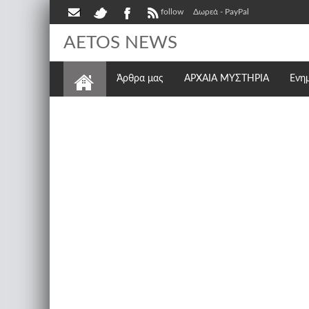
follow
Δωρεά - PayPal
AETOS NEWS
Άρθρα μας
ΑΡΧΑΙΑ ΜΥΣΤΗΡΙΑ
Ενη