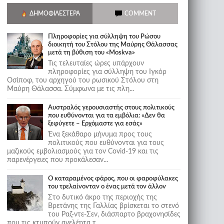
ΔΗΜΟΦΙΛΈΣΤΕΡΑ
COMMENT
Πληροφορίες για σύλληψη του Ρώσου
διοικητή του Στόλου της Mαύρης Θάλασσας
μετά τη βύθιση του «Moskva»
Τις τελευταίες ώρες υπάρχουν
πληροφορίες για σύλληψη του Ιγκόρ
Οσίποφ, του αρχηγού του ρωσικού Στόλου στη
Μαύρη Θάλασσα. Σύμφωνα με τις πλη...
Αυστραλός γερουσιαστής στους πολιτικούς
που ευθύνονται για τα εμβόλια: «Δεν θα
ξεφύγετε – Ερχόμαστε για εσάς»
Ένα ξεκάθαρο μήνυμα προς τους
πολιτικούς που ευθύνονται για τους
μαζικούς εμβολιασμούς για τον Covid-19 και τις
παρενέργειες που προκάλεσαν...
Ο καταραμένος φάρος, που οι φαροφύλακες
του τρελαίνονταν ο ένας μετά τον άλλον
Στο δυτικό άκρο της περιοχής της
Βρετάνης της Γαλλίας βρίσκεται το στενό
του Ραζ-ντε-Σεν, διάσπαρτο βραχονησίδες
που τις κτυπούν ανελέητα τ...