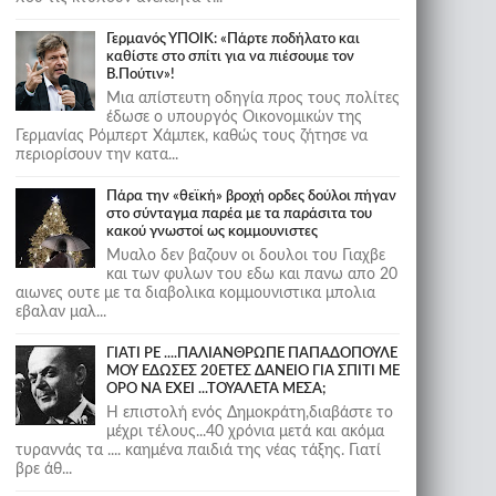
Γερμανός ΥΠΟΙΚ: «Πάρτε ποδήλατο και
καθίστε στο σπίτι για να πιέσουμε τον
Β.Πούτιν»!
Μια απίστευτη οδηγία προς τους πολίτες
έδωσε ο υπουργός Οικονομικών της
Γερμανίας Ρόμπερτ Χάμπεκ, καθώς τους ζήτησε να
περιορίσουν την κατα...
Πάρα την «θεϊκή» βροχή ορδες δούλοι πήγαν
στο σύνταγμα παρέα με τα παράσιτα του
κακού γνωστοί ως κομμουνιστες
Μυαλο δεν βαζουν οι δουλοι του Γιαχβε
και των φυλων του εδω και πανω απο 20
αιωνες ουτε με τα διαβολικα κομμουνιστικα μπολια
εβαλαν μαλ...
ΓΙΑΤΙ ΡΕ ....ΠΑΛΙΑΝΘΡΩΠΕ ΠΑΠΑΔΟΠΟΥΛΕ
ΜΟΥ ΕΔΩΣΕΣ 20ΕΤΕΣ ΔΑΝΕΙΟ ΓΙΑ ΣΠΙΤΙ ΜΕ
ΟΡΟ ΝΑ ΕΧΕΙ ...ΤΟΥΑΛΕΤΑ ΜΕΣΑ;
Η επιστολή ενός Δημοκράτη,διαβάστε το
μέχρι τέλους...40 χρόνια μετά και ακόμα
τυραννάς τα .... καημένα παιδιά της νέας τάξης. Γιατί
βρε άθ...