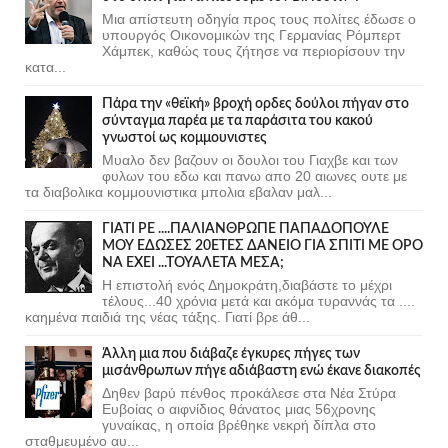
Μια απίστευτη οδηγία προς τους πολίτες έδωσε ο
υπουργός Οικονομικών της Γερμανίας Ρόμπερτ
Χάμπεκ, καθώς τους ζήτησε να περιορίσουν την
κατα...
Πάρα την «θεϊκή» βροχή ορδες δούλοι πήγαν στο
σύνταγμα παρέα με τα παράσιτα του κακού
γνωστοί ως κομμουνιστες
Μυαλο δεν βαζουν οι δουλοι του Γιαχβε και των
φυλων του εδω και πανω απο 20 αιωνες ουτε με
τα διαβολικα κομμουνιστικα μπολια εβαλαν μαλ...
ΓΙΑΤΙ ΡΕ ....ΠΑΛΙΑΝΘΡΩΠΕ ΠΑΠΑΔΟΠΟΥΛΕ
ΜΟΥ ΕΔΩΣΕΣ 20ΕΤΕΣ ΔΑΝΕΙΟ ΓΙΑ ΣΠΙΤΙ ΜΕ ΟΡΟ
ΝΑ ΕΧΕΙ ...ΤΟΥΑΛΕΤΑ ΜΕΣΑ;
Η επιστολή ενός Δημοκράτη,διαβάστε το μέχρι
τέλους...40 χρόνια μετά και ακόμα τυραννάς τα ....
καημένα παιδιά της νέας τάξης. Γιατί βρε άθ...
Άλλη μια που διάβαζε έγκυρες πήγες των
μισάνθρωπων πήγε αδιάβαστη ενώ έκανε διακοπές
Δηθεν βαρύ πένθος προκάλεσε στα Νέα Στύρα
Ευβοίας ο αιφνίδιος θάνατος μιας 56χρονης
γυναίκας, η οποία βρέθηκε νεκρή δίπλα στο
σταθμευμένο αυ...