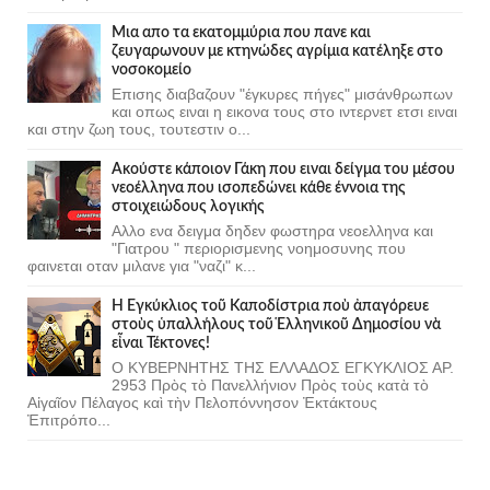
Μια απο τα εκατομμύρια που πανε και
ζευγαρωνουν με κτηνώδες αγρίμια κατέληξε στο
νοσοκομείο
Επισης διαβαζουν "έγκυρες πήγες" μισάνθρωπων
και οπως ειναι η εικονα τους στο ιντερνετ ετσι ειναι
και στην ζωη τους, τουτεστιν ο...
Ακούστε κάποιον Γάκη που ειναι δείγμα του μέσου
νεοέλληνα που ισοπεδώνει κάθε έννοια της
στοιχειώδους λογικής
Αλλο ενα δειγμα δηδεν φωστηρα νεοελληνα και
"Γιατρου " περιορισμενης νοημοσυνης που
φαινεται οταν μιλανε για "ναζι" κ...
Ἡ Ἐγκύκλιος τοῦ Καποδίστρια ποὺ ἀπαγόρευε
στοὺς ὑπαλλήλους τοῦ Ἑλληνικοῦ Δημοσίου νὰ
εἶναι Τέκτονες!
Ο ΚΥΒΕΡΝΗΤΗΣ ΤΗΣ ΕΛΛΑΔΟΣ ΕΓΚΥΚΛΙΟΣ ΑΡ.
2953 Πρὸς τὸ Πανελλήνιον Πρὸς τοὺς κατὰ τὸ
Αἰγαῖον Πέλαγος καὶ τὴν Πελοπόννησον Ἐκτάκτους
Ἐπιτρόπο...