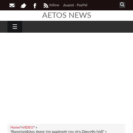
follow
Δωρεά - PayPal
AETOS NEWS
☰
Home
"»
VIDEO
" »
Υδροστρόβιλος έκανε την εμφάνισή του στη Ζάκυνθο (vid)" »