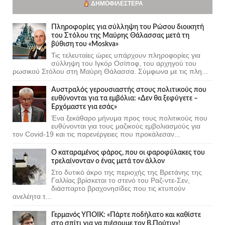
ΔΗΜΟΦΙΛΈΣΤΕΡΑ
Πληροφορίες για σύλληψη του Ρώσου διοικητή
του Στόλου της Mαύρης Θάλασσας μετά τη
βύθιση του «Moskva»
Τις τελευταίες ώρες υπάρχουν πληροφορίες για
σύλληψη του Ιγκόρ Οσίποφ, του αρχηγού του
ρωσικού Στόλου στη Μαύρη Θάλασσα. Σύμφωνα με τις πλη...
Αυστραλός γερουσιαστής στους πολιτικούς που
ευθύνονται για τα εμβόλια: «Δεν θα ξεφύγετε –
Ερχόμαστε για εσάς»
Ένα ξεκάθαρο μήνυμα προς τους πολιτικούς που
ευθύνονται για τους μαζικούς εμβολιασμούς για
τον Covid-19 και τις παρενέργειες που προκάλεσαν...
Ο καταραμένος φάρος, που οι φαροφύλακες του
τρελαίνονταν ο ένας μετά τον άλλον
Στο δυτικό άκρο της περιοχής της Βρετάνης της
Γαλλίας βρίσκεται το στενό του Ραζ-ντε-Σεν,
διάσπαρτο βραχονησίδες που τις κτυπούν
ανελέητα τ...
Γερμανός ΥΠΟΙΚ: «Πάρτε ποδήλατο και καθίστε
στο σπίτι για να πιέσουμε τον Β.Πούτιν»!