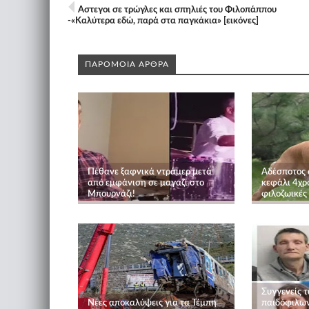
Αστεγοι σε τρώγλες και σπηλιές του Φιλοπάππου
-«Καλύτερα εδώ, παρά στα παγκάκια» [εικόνες]
ΠΑΡΟΜΟΙΑ ΑΡΘΡΑ
Πέθανε ξαφνικά ντράμερ μετά
Αδέσποτος 
από εμφάνιση σε μαγαζί στο
κεφάλι 4χρο
Μπουρνάζι!
φιλοζωικές
Συγγενείς 
Νέες αποκαλύψεις για τα Τέμπη
παιδόφιλω