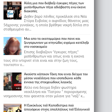
Άλλη μια που διάβαζε έγκυρες πήγες των
μισάνθρωπων πήγε αδιάβαστη ενώ έκανε
διακοπές
Δηθεν βαρύ πένθος προκάλεσε στα Νέα
Στύρα Ευβοίας ο αιφνίδιος θάνατος μιας
56χρονης γυναίκας, η οποία βρέθηκε νεκρή δίπλα στο
σταθμευμένο αυ...
Μια απο τα εκατομμύρια που πανε και
ζευγαρωνουν με κτηνώδες αγρίμια κατέληξε
στο νοσοκομείο
Επισης διαβαζουν "έγκυρες πήγες"
μισάνθρωπων και οπως ειναι η εικονα
τους στο ιντερνετ ετσι ειναι και στην ζωη τους,
τουτεστιν ο...
Ακούστε κάποιον Γάκη που ειναι δείγμα του
μέσου νεοέλληνα που ισοπεδώνει κάθε
έννοια της στοιχειώδους λογικής
Αλλο ενα δειγμα δηδεν φωστηρα
νεοελληνα και "Γιατρου " περιορισμενης
νοημοσυνης που φαινεται οταν μιλανε για "ναζι" κ...
Ἡ Ἐγκύκλιος τοῦ Καποδίστρια ποὺ
ἀπαγόρευε στοὺς ὑπαλλήλους τοῦ Ἑλληνικοῦ