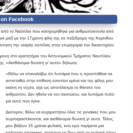
Α. από το Ναύπλιο που κατηγορήθηκε για ανθρωποκτονία από
ε μαζί με την 17χρονη φίλη της σε πεζόδρομο της Κορίνθου.
τηση της νεαρής κοπέλας στην ετυμηγορία του δικαστηρίου.
χρονη στο κρατητήριο του Αστυνομικού Τμήματος Ναυπλίου
ης. «Αισθάνομαι δυνατή γι’ αυτό» δήλωσε.
«Θέλω να επαναλάβω ότι λυπάμαι που η προσπάθεια να
αντισταθώ στην επίθεση εναντίον εμένα και της φίλης μου
εκείνη τη νύχτα, είχε ως αποτέλεσμα το θάνατο του
ανθρώπου. Δεν ήθελα να τον σκοτώσω, και λυπάμαι πολύ
για αυτό που έγινε.
Δεύτερον, θέλω να ευχαριστήσω όλες τις γυναίκες που μου
συμπαραστέκονται, και αισθάνομαι δυνατή γι’ αυτό. Τέλος,
μου βάζουν 15 χρόνια φυλακή, ενώ εγώ περίμενα μια
καλύτερη απόφαση, περίμενα να βγω από τη φυλακή όπου