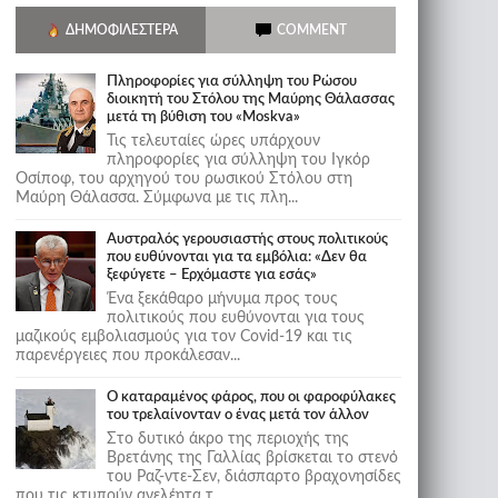
ΔΗΜΟΦΙΛΈΣΤΕΡΑ
COMMENT
Πληροφορίες για σύλληψη του Ρώσου
διοικητή του Στόλου της Mαύρης Θάλασσας
μετά τη βύθιση του «Moskva»
Τις τελευταίες ώρες υπάρχουν
πληροφορίες για σύλληψη του Ιγκόρ
Οσίποφ, του αρχηγού του ρωσικού Στόλου στη
Μαύρη Θάλασσα. Σύμφωνα με τις πλη...
Αυστραλός γερουσιαστής στους πολιτικούς
που ευθύνονται για τα εμβόλια: «Δεν θα
ξεφύγετε – Ερχόμαστε για εσάς»
Ένα ξεκάθαρο μήνυμα προς τους
πολιτικούς που ευθύνονται για τους
μαζικούς εμβολιασμούς για τον Covid-19 και τις
παρενέργειες που προκάλεσαν...
Ο καταραμένος φάρος, που οι φαροφύλακες
του τρελαίνονταν ο ένας μετά τον άλλον
Στο δυτικό άκρο της περιοχής της
Βρετάνης της Γαλλίας βρίσκεται το στενό
του Ραζ-ντε-Σεν, διάσπαρτο βραχονησίδες
που τις κτυπούν ανελέητα τ...