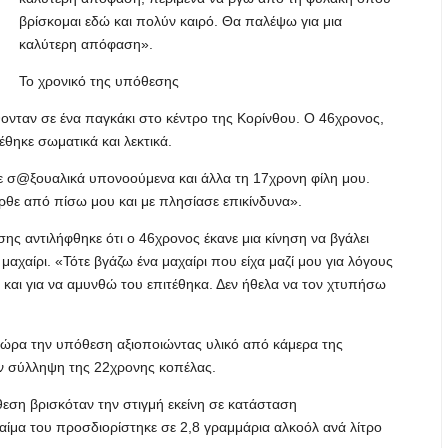
βρίσκομαι εδώ και πολύν καιρό. Θα παλέψω για μια
καλύτερη απόφαση».
Το χρονικό της υπόθεσης
ονταν σε ένα παγκάκι στο κέντρο της Κορίνθου. Ο 46χρονος,
έθηκε σωματικά και λεκτικά.
ε σ@ξουαλικά υπονοούμενα και άλλα τη 17χρονη φίλη μου.
θε από πίσω μου και με πλησίασε επικίνδυνα».
σης αντιλήφθηκε ότι ο 46χρονος έκανε μια κίνηση να βγάλει
αχαίρι. «Τότε βγάζω ένα μαχαίρι που είχα μαζί μου για λόγους
α και για να αμυνθώ του επιτέθηκα. Δεν ήθελα να τον χτυπήσω
η ώρα την υπόθεση αξιοποιώντας υλικό από κάμερα της
ν σύλληψη της 22χρονης κοπέλας.
εση βρισκόταν την στιγμή εκείνη σε κατάσταση
μα του προσδιορίστηκε σε 2,8 γραμμάρια αλκοόλ ανά λίτρο