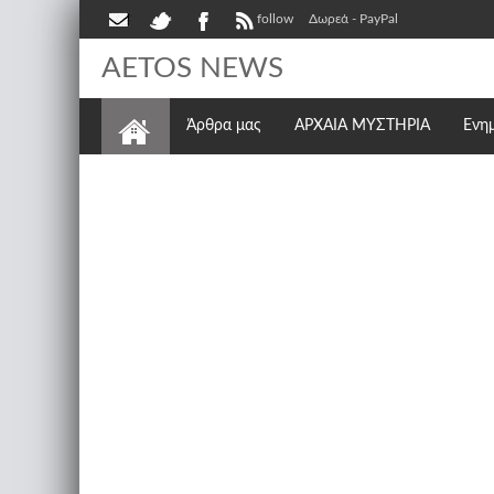
follow
Δωρεά - PayPal
AETOS NEWS
Άρθρα μας
ΑΡΧΑΙΑ ΜΥΣΤΗΡΙΑ
Ενη