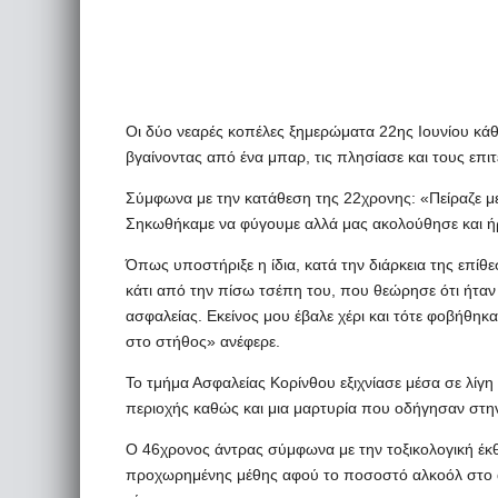
Οι δύο νεαρές κοπέλες ξημερώματα 22ης Ιουνίου κάθ
βγαίνοντας από ένα μπαρ, τις πλησίασε και τους επιτ
Σύμφωνα με την κατάθεση της 22χρονης: «Πείραζε μ
Σηκωθήκαμε να φύγουμε αλλά μας ακολούθησε και ήρ
Όπως υποστήριξε η ίδια, κατά την διάρκεια της επίθε
κάτι από την πίσω τσέπη του, που θεώρησε ότι ήταν μ
ασφαλείας. Εκείνος μου έβαλε χέρι και τότε φοβήθηκ
στο στήθος» ανέφερε.
Το τμήμα Ασφαλείας Κορίνθου εξιχνίασε μέσα σε λίγ
περιοχής καθώς και μια μαρτυρία που οδήγησαν στη
Ο 46χρονος άντρας σύμφωνα με την τοξικολογική έκθ
προχωρημένης μέθης αφού το ποσοστό αλκοόλ στο αί