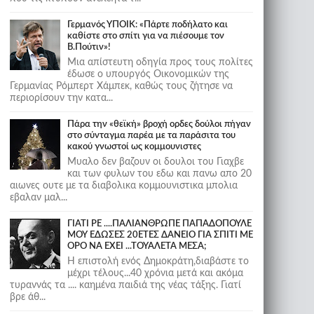
Γερμανός ΥΠΟΙΚ: «Πάρτε ποδήλατο και
καθίστε στο σπίτι για να πιέσουμε τον
Β.Πούτιν»!
Μια απίστευτη οδηγία προς τους πολίτες
έδωσε ο υπουργός Οικονομικών της
Γερμανίας Ρόμπερτ Χάμπεκ, καθώς τους ζήτησε να
περιορίσουν την κατα...
Πάρα την «θεϊκή» βροχή ορδες δούλοι πήγαν
στο σύνταγμα παρέα με τα παράσιτα του
κακού γνωστοί ως κομμουνιστες
Μυαλο δεν βαζουν οι δουλοι του Γιαχβε
και των φυλων του εδω και πανω απο 20
αιωνες ουτε με τα διαβολικα κομμουνιστικα μπολια
εβαλαν μαλ...
ΓΙΑΤΙ ΡΕ ....ΠΑΛΙΑΝΘΡΩΠΕ ΠΑΠΑΔΟΠΟΥΛΕ
ΜΟΥ ΕΔΩΣΕΣ 20ΕΤΕΣ ΔΑΝΕΙΟ ΓΙΑ ΣΠΙΤΙ ΜΕ
ΟΡΟ ΝΑ ΕΧΕΙ ...ΤΟΥΑΛΕΤΑ ΜΕΣΑ;
Η επιστολή ενός Δημοκράτη,διαβάστε το
μέχρι τέλους...40 χρόνια μετά και ακόμα
τυραννάς τα .... καημένα παιδιά της νέας τάξης. Γιατί
βρε άθ...