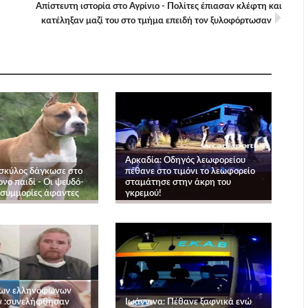
Απίστευτη ιστορία στο Αγρίνιο - Πολίτες έπιασαν κλέφτη και
κατέληξαν μαζί του στο τμήμα επειδή τον ξυλοφόρτωσαν
Αρκαδία: Οδηγός λεωφορείου
σκύλος δάγκωσε στο
πέθανε στο τιμόνι το λεωφορείο
νο παιδί - Οι ψευδό-
σταμάτησε στην άκρη του
 συμμορίες άφαντες
γκρεμού!
των ελληνόφωνων
ν :συνελήφθησαν
Ιωάννινα: Πέθανε ξαφνικά ενώ