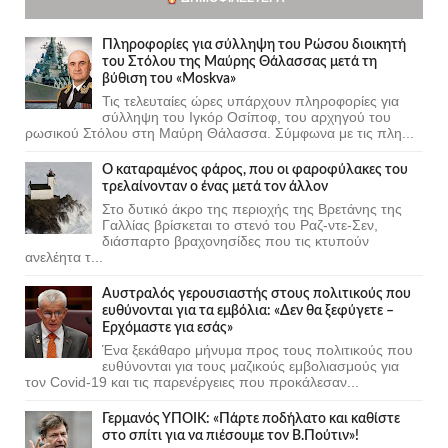
Πληροφορίες για σύλληψη του Ρώσου διοικητή
του Στόλου της Mαύρης Θάλασσας μετά τη
βύθιση του «Moskva»
Τις τελευταίες ώρες υπάρχουν πληροφορίες για
σύλληψη του Ιγκόρ Οσίποφ, του αρχηγού του
ρωσικού Στόλου στη Μαύρη Θάλασσα. Σύμφωνα με τις πλη...
Ο καταραμένος φάρος, που οι φαροφύλακες του
τρελαίνονταν ο ένας μετά τον άλλον
Στο δυτικό άκρο της περιοχής της Βρετάνης της
Γαλλίας βρίσκεται το στενό του Ραζ-ντε-Σεν,
διάσπαρτο βραχονησίδες που τις κτυπούν
ανελέητα τ...
Αυστραλός γερουσιαστής στους πολιτικούς που
ευθύνονται για τα εμβόλια: «Δεν θα ξεφύγετε –
Ερχόμαστε για εσάς»
Ένα ξεκάθαρο μήνυμα προς τους πολιτικούς που
ευθύνονται για τους μαζικούς εμβολιασμούς για
τον Covid-19 και τις παρενέργειες που προκάλεσαν...
Γερμανός ΥΠΟΙΚ: «Πάρτε ποδήλατο και καθίστε
στο σπίτι για να πιέσουμε τον Β.Πούτιν»!