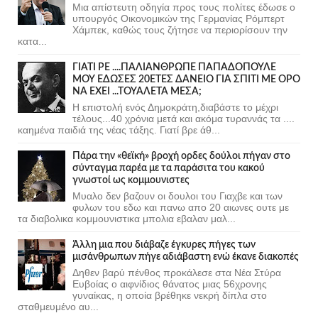
Μια απίστευτη οδηγία προς τους πολίτες έδωσε ο
υπουργός Οικονομικών της Γερμανίας Ρόμπερτ
Χάμπεκ, καθώς τους ζήτησε να περιορίσουν την
κατα...
ΓΙΑΤΙ ΡΕ ....ΠΑΛΙΑΝΘΡΩΠΕ ΠΑΠΑΔΟΠΟΥΛΕ
ΜΟΥ ΕΔΩΣΕΣ 20ΕΤΕΣ ΔΑΝΕΙΟ ΓΙΑ ΣΠΙΤΙ ΜΕ ΟΡΟ
ΝΑ ΕΧΕΙ ...ΤΟΥΑΛΕΤΑ ΜΕΣΑ;
Η επιστολή ενός Δημοκράτη,διαβάστε το μέχρι
τέλους...40 χρόνια μετά και ακόμα τυραννάς τα ....
καημένα παιδιά της νέας τάξης. Γιατί βρε άθ...
Πάρα την «θεϊκή» βροχή ορδες δούλοι πήγαν στο
σύνταγμα παρέα με τα παράσιτα του κακού
γνωστοί ως κομμουνιστες
Μυαλο δεν βαζουν οι δουλοι του Γιαχβε και των
φυλων του εδω και πανω απο 20 αιωνες ουτε με
τα διαβολικα κομμουνιστικα μπολια εβαλαν μαλ...
Άλλη μια που διάβαζε έγκυρες πήγες των
μισάνθρωπων πήγε αδιάβαστη ενώ έκανε διακοπές
Δηθεν βαρύ πένθος προκάλεσε στα Νέα Στύρα
Ευβοίας ο αιφνίδιος θάνατος μιας 56χρονης
γυναίκας, η οποία βρέθηκε νεκρή δίπλα στο
σταθμευμένο αυ...