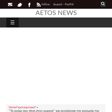
follow
Δωρεά - PayPal
AETOS NEWS
☰
Home
"»
μεταφυσικα
" »
‘’Το αγόρι που πήγε στον ουρανό’’ και συγκλόνισε την κοινωνία της