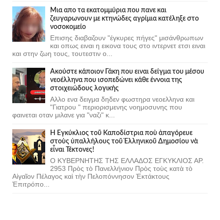
Μια απο τα εκατομμύρια που πανε και
ζευγαρωνουν με κτηνώδες αγρίμια κατέληξε στο
νοσοκομείο
Επισης διαβαζουν "έγκυρες πήγες" μισάνθρωπων
και οπως ειναι η εικονα τους στο ιντερνετ ετσι ειναι
και στην ζωη τους, τουτεστιν ο...
Ακούστε κάποιον Γάκη που ειναι δείγμα του μέσου
νεοέλληνα που ισοπεδώνει κάθε έννοια της
στοιχειώδους λογικής
Αλλο ενα δειγμα δηδεν φωστηρα νεοελληνα και
"Γιατρου " περιορισμενης νοημοσυνης που
φαινεται οταν μιλανε για "ναζι" κ...
Ἡ Ἐγκύκλιος τοῦ Καποδίστρια ποὺ ἀπαγόρευε
στοὺς ὑπαλλήλους τοῦ Ἑλληνικοῦ Δημοσίου νὰ
εἶναι Τέκτονες!
Ο ΚΥΒΕΡΝΗΤΗΣ ΤΗΣ ΕΛΛΑΔΟΣ ΕΓΚΥΚΛΙΟΣ ΑΡ.
2953 Πρὸς τὸ Πανελλήνιον Πρὸς τοὺς κατὰ τὸ
Αἰγαῖον Πέλαγος καὶ τὴν Πελοπόννησον Ἐκτάκτους
Ἐπιτρόπο...