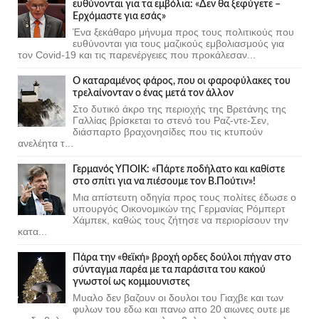
ευθύνονται για τα εμβόλια: «Δεν θα ξεφύγετε –
Ερχόμαστε για εσάς»
Ένα ξεκάθαρο μήνυμα προς τους πολιτικούς που
ευθύνονται για τους μαζικούς εμβολιασμούς για
τον Covid-19 και τις παρενέργειες που προκάλεσαν...
Ο καταραμένος φάρος, που οι φαροφύλακες του
τρελαίνονταν ο ένας μετά τον άλλον
Στο δυτικό άκρο της περιοχής της Βρετάνης της
Γαλλίας βρίσκεται το στενό του Ραζ-ντε-Σεν,
διάσπαρτο βραχονησίδες που τις κτυπούν
ανελέητα τ...
Γερμανός ΥΠΟΙΚ: «Πάρτε ποδήλατο και καθίστε
στο σπίτι για να πιέσουμε τον Β.Πούτιν»!
Μια απίστευτη οδηγία προς τους πολίτες έδωσε ο
υπουργός Οικονομικών της Γερμανίας Ρόμπερτ
Χάμπεκ, καθώς τους ζήτησε να περιορίσουν την
κατα...
Πάρα την «θεϊκή» βροχή ορδες δούλοι πήγαν στο
σύνταγμα παρέα με τα παράσιτα του κακού
γνωστοί ως κομμουνιστες
Μυαλο δεν βαζουν οι δουλοι του Γιαχβε και των
φυλων του εδω και πανω απο 20 αιωνες ουτε με