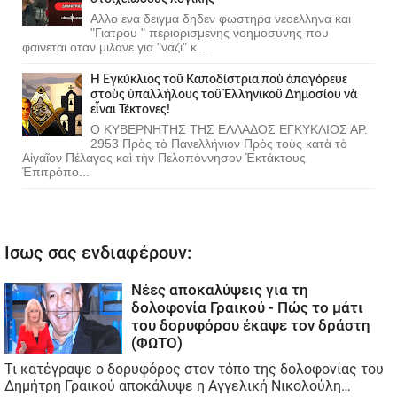
Αλλο ενα δειγμα δηδεν φωστηρα νεοελληνα και
"Γιατρου " περιορισμενης νοημοσυνης που
φαινεται οταν μιλανε για "ναζι" κ...
Ἡ Ἐγκύκλιος τοῦ Καποδίστρια ποὺ ἀπαγόρευε
στοὺς ὑπαλλήλους τοῦ Ἑλληνικοῦ Δημοσίου νὰ
εἶναι Τέκτονες!
Ο ΚΥΒΕΡΝΗΤΗΣ ΤΗΣ ΕΛΛΑΔΟΣ ΕΓΚΥΚΛΙΟΣ ΑΡ.
2953 Πρὸς τὸ Πανελλήνιον Πρὸς τοὺς κατὰ τὸ
Αἰγαῖον Πέλαγος καὶ τὴν Πελοπόννησον Ἐκτάκτους
Ἐπιτρόπο...