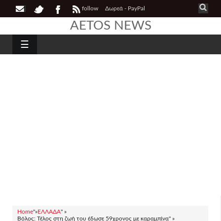
follow
Δωρεά - PayPal
AETOS NEWS
☰
Home
"»
ΕΛΛΑΔΑ
" »
Βόλος: Τέλος στη ζωή του έδωσε 59χρονος με καραμπίνα" »