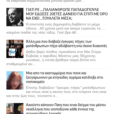
τα διαβολικα κομμουνιστικα μπολια εβαλαν μαλ...
ΓΙΑΤΙ ΡΕ ....ΠΑΛΙΑΝΘΡΩΠΕ ΠΑΠΑΔΟΠΟΥΛΕ
ΜΟΥ ΕΔΩΣΕΣ 20ΕΤΕΣ ΔΑΝΕΙΟ ΓΙΑ ΣΠΙΤΙ ΜΕ ΟΡΟ
ΝΑ ΕΧΕΙ ...ΤΟΥΑΛΕΤΑ ΜΕΣΑ;
Η επιστολή ενός Δημοκράτη,διαβάστε το μέχρι
τέλους...40 χρόνια μετά και ακόμα τυραννάς τα ....
καημένα παιδιά της νέας τάξης. Γιατί βρε άθ...
Άλλη μια που διάβαζε έγκυρες πήγες των
μισάνθρωπων πήγε αδιάβαστη ενώ έκανε διακοπές
Δηθεν βαρύ πένθος προκάλεσε στα Νέα Στύρα
Ευβοίας ο αιφνίδιος θάνατος μιας 56χρονης
γυναίκας, η οποία βρέθηκε νεκρή δίπλα στο
σταθμευμένο αυ...
Μια απο τα εκατομμύρια που πανε και
ζευγαρωνουν με κτηνώδες αγρίμια κατέληξε στο
νοσοκομείο
Επισης διαβαζουν "έγκυρες πήγες" μισάνθρωπων
και οπως ειναι η εικονα τους στο ιντερνετ ετσι ειναι
και στην ζωη τους, τουτεστιν ο...
Ακούστε κάποιον Γάκη που ειναι δείγμα του μέσου
νεοέλληνα που ισοπεδώνει κάθε έννοια της
στοιχειώδους λογικής