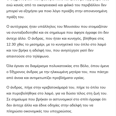
ενώ κανείς από το οικογενειακό και φιλικό του περιβάλλον δεν
μπορεί να εξηγήσει για ποιο λόγο προέβη στην απονενοημένη
πράξη του.
O αυτόχειρας ήταν υπάλληλος του Μουσείου που ετοιμαζόταν
να συνταξιοδοτηθεί και σε σημείωμα που άφησε έγραφε ότι δεν
άντεχε άλλο. Ο άνδρας, που ήταν και κυνηγός, βλήθηκε στις
12.30 χθες το μεσημέρι, με το κυνηγετικό του όπλο στο λαιμό
και τον βρήκε η αδελφή του, που ανησύχησε γιατί δεν
απαντούσε στο τηλέφωνο.
Όλα έγιναν σε διαμέρισμα πολυκατοικίας στο Βόλο, όπου έμενε
ο 59χρονος άνδρας με την ηλικιωμένη μητέρα του, που πάσχει
από άνοια και αντιμετωπίζει προβλήματα υγείας.
Ο άνδρας, πήγε στην κρεβατοκάμαρά του, πήρε το όπλο του
και πυροβολήθηκε στο λαιμό, για να δώσει τέλος στη ζωή του.
Σε σημείωμα που βρήκαν οι αστυνομικοί στο σπίτι έγραφε ότι
δεν άντεχε άλλο και έδινε οδηγίες στην αδελφή του να
πληρώσει οικονομικές του υποχρεώσεις.