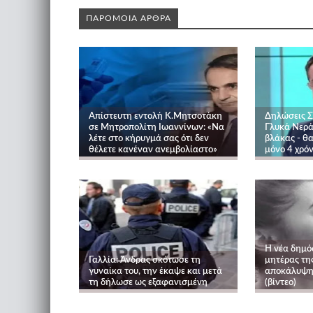
ΠΑΡΟΜΟΙΑ ΑΡΘΡΑ
Απίστευτη εντολή Κ.Μητσοτάκη
Δηλώσεις 
σε Μητροπολίτη Ιωαννίνων: «Να
Γλυκά Νερά:
λέτε στο κήρυγμά σας ότι δεν
βλάκας - θ
θέλετε κανέναν ανεμβολίαστο»
μόνο 4 χρό
Η νέα δημό
Γαλλία: Άνδρας σκότωσε τη
μητέρας τη
γυναίκα του, την έκαψε και μετά
αποκάλυψη
τη δήλωσε ως εξαφανισμένη
(βίντεο)