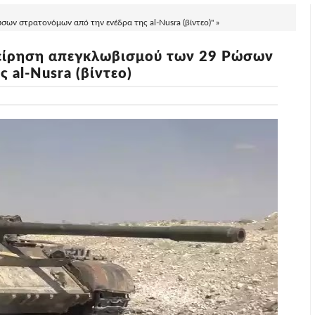
σων στρατονόμων από την ενέδρα της al-Nusra (βίντεο)" »
χείρηση απεγκλωβισμού των 29 Ρώσων
 al-Nusra (βίντεο)