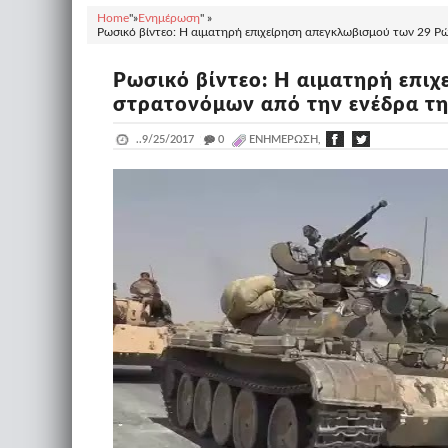
Home
"»
Ενημέρωση
" »
Ρωσικό βίντεο: Η αιματηρή επιχείρηση απεγκλωβισμού των 29 Ρώ
Ρωσικό βίντεο: Η αιματηρή επι
στρατονόμων από την ενέδρα της
..
9/25/2017
_
0
ΕΝΗΜΈΡΩΣΗ,