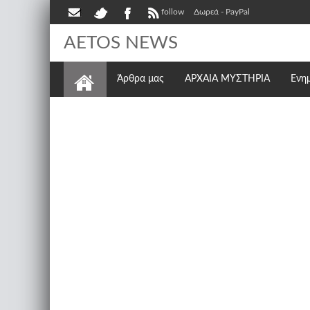
follow
Δωρεά - PayPal
AETOS NEWS
Άρθρα μας
ΑΡΧΑΙΑ ΜΥΣΤΗΡΙΑ
Ενη