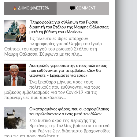
ΔΗΜΟΦΙΛΈΣΤΕΡΑ
COMMENT
Πληροφορίες για σύλληψη του Ρώσου
διοικητή του Στόλου της Mαύρης Θάλασσας
μετά τη βύθιση του «Moskva»
Τις τελευταίες ώρες υπάρχουν
πληροφορίες για σύλληψη του Ιγκόρ
Οσίποφ, του αρχηγού του ρωσικού Στόλου στη
Μαύρη Θάλασσα. Σύμφωνα με τις πλη...
Αυστραλός γερουσιαστής στους πολιτικούς
που ευθύνονται για τα εμβόλια: «Δεν θα
ξεφύγετε – Ερχόμαστε για εσάς»
Ένα ξεκάθαρο μήνυμα προς τους
πολιτικούς που ευθύνονται για τους
μαζικούς εμβολιασμούς για τον Covid-19 και τις
παρενέργειες που προκάλεσαν...
Ο καταραμένος φάρος, που οι φαροφύλακες
του τρελαίνονταν ο ένας μετά τον άλλον
Στο δυτικό άκρο της περιοχής της
Βρετάνης της Γαλλίας βρίσκεται το στενό
του Ραζ-ντε-Σεν, διάσπαρτο βραχονησίδες
που τις κτυπούν ανελέητα τ...