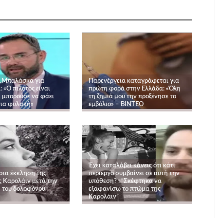
Σ.Μπαλάσκα για
Παρενέργεια καταγράφεται για
 «Ο πιλότος είναι
πρώτη φορά στην Ελλάδα: «Όλη
α μπορούσε να φάει
τη ζημιά μου την προξένησε το
νια φυλακή»
εμβόλιο» – ΒΙΝΤΕΟ
Έχει καταλάβει κάνεις ότι κάτι
σια έκκληση της
περιεργο συμβαίνει σε αυτή την
ς Καρολάιν μετά την
υπόθεση? : “Σκέφτηκα να
 του δολοφόνου
εξαφανίσω το πτώμα της
Καρολάιν”