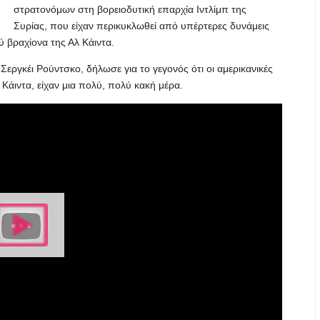
στρατονόμων στη βορειοδυτική επαρχία Ιντλίμπ της
Συρίας, που είχαν περικυκλωθεί από υπέρτερες δυνάμεις
ύ βραχίονα της Αλ Κάιντα.
ργκέι Ρούντσκο, δήλωσε για το γεγονός ότι οι αμερικανικές
 Κάιντα, είχαν μια πολύ, πολύ κακή μέρα.