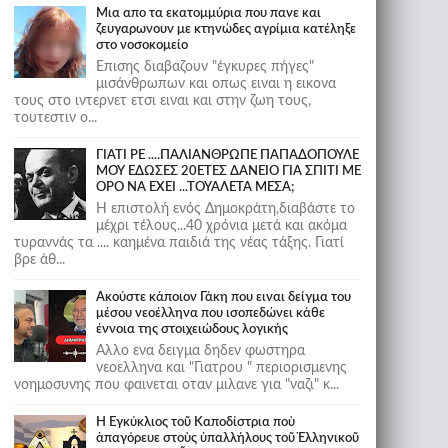
Μια απο τα εκατομμύρια που πανε και
ζευγαρωνουν με κτηνώδες αγρίμια κατέληξε
στο νοσοκομείο
Επισης διαβαζουν "έγκυρες πήγες"
μισάνθρωπων και οπως ειναι η εικονα
τους στο ιντερνετ ετσι ειναι και στην ζωη τους,
τουτεστιν ο...
ΓΙΑΤΙ ΡΕ ....ΠΑΛΙΑΝΘΡΩΠΕ ΠΑΠΑΔΟΠΟΥΛΕ
ΜΟΥ ΕΔΩΣΕΣ 20ΕΤΕΣ ΔΑΝΕΙΟ ΓΙΑ ΣΠΙΤΙ ΜΕ
ΟΡΟ ΝΑ ΕΧΕΙ ...ΤΟΥΑΛΕΤΑ ΜΕΣΑ;
Η επιστολή ενός Δημοκράτη,διαβάστε το
μέχρι τέλους...40 χρόνια μετά και ακόμα
τυραννάς τα .... καημένα παιδιά της νέας τάξης. Γιατί
βρε άθ...
Ακούστε κάποιον Γάκη που ειναι δείγμα του
μέσου νεοέλληνα που ισοπεδώνει κάθε
έννοια της στοιχειώδους λογικής
Αλλο ενα δειγμα δηδεν φωστηρα
νεοελληνα και "Γιατρου " περιορισμενης
νοημοσυνης που φαινεται οταν μιλανε για "ναζι" κ...
Ἡ Ἐγκύκλιος τοῦ Καποδίστρια ποὺ
ἀπαγόρευε στοὺς ὑπαλλήλους τοῦ Ἑλληνικοῦ