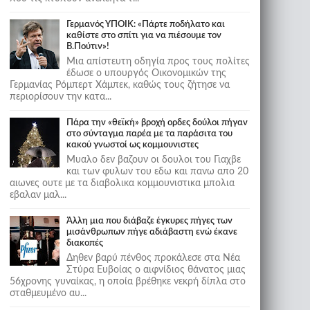
Γερμανός ΥΠΟΙΚ: «Πάρτε ποδήλατο και
καθίστε στο σπίτι για να πιέσουμε τον
Β.Πούτιν»!
Μια απίστευτη οδηγία προς τους πολίτες
έδωσε ο υπουργός Οικονομικών της
Γερμανίας Ρόμπερτ Χάμπεκ, καθώς τους ζήτησε να
περιορίσουν την κατα...
Πάρα την «θεϊκή» βροχή ορδες δούλοι πήγαν
στο σύνταγμα παρέα με τα παράσιτα του
κακού γνωστοί ως κομμουνιστες
Μυαλο δεν βαζουν οι δουλοι του Γιαχβε
και των φυλων του εδω και πανω απο 20
αιωνες ουτε με τα διαβολικα κομμουνιστικα μπολια
εβαλαν μαλ...
Άλλη μια που διάβαζε έγκυρες πήγες των
μισάνθρωπων πήγε αδιάβαστη ενώ έκανε
διακοπές
Δηθεν βαρύ πένθος προκάλεσε στα Νέα
Στύρα Ευβοίας ο αιφνίδιος θάνατος μιας
56χρονης γυναίκας, η οποία βρέθηκε νεκρή δίπλα στο
σταθμευμένο αυ...