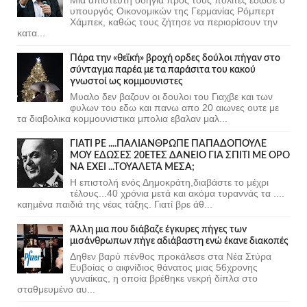
υπουργός Οικονομικών της Γερμανίας Ρόμπερτ
Χάμπεκ, καθώς τους ζήτησε να περιορίσουν την
κατα...
Πάρα την «θεϊκή» βροχή ορδες δούλοι πήγαν στο
σύνταγμα παρέα με τα παράσιτα του κακού
γνωστοί ως κομμουνιστες
Μυαλο δεν βαζουν οι δουλοι του Γιαχβε και των
φυλων του εδω και πανω απο 20 αιωνες ουτε με
τα διαβολικα κομμουνιστικα μπολια εβαλαν μαλ...
ΓΙΑΤΙ ΡΕ ....ΠΑΛΙΑΝΘΡΩΠΕ ΠΑΠΑΔΟΠΟΥΛΕ
ΜΟΥ ΕΔΩΣΕΣ 20ΕΤΕΣ ΔΑΝΕΙΟ ΓΙΑ ΣΠΙΤΙ ΜΕ ΟΡΟ
ΝΑ ΕΧΕΙ ...ΤΟΥΑΛΕΤΑ ΜΕΣΑ;
Η επιστολή ενός Δημοκράτη,διαβάστε το μέχρι
τέλους...40 χρόνια μετά και ακόμα τυραννάς τα ....
καημένα παιδιά της νέας τάξης. Γιατί βρε άθ...
Άλλη μια που διάβαζε έγκυρες πήγες των
μισάνθρωπων πήγε αδιάβαστη ενώ έκανε διακοπές
Δηθεν βαρύ πένθος προκάλεσε στα Νέα Στύρα
Ευβοίας ο αιφνίδιος θάνατος μιας 56χρονης
γυναίκας, η οποία βρέθηκε νεκρή δίπλα στο
σταθμευμένο αυ...