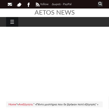
follow
Δωρεά - PayPal
AETOS NEWS
☰
Home
"»
Ανεξήγητα.
" »
Πέντε μυστήρια που δε βρήκαν ποτέ εξήγηση" »