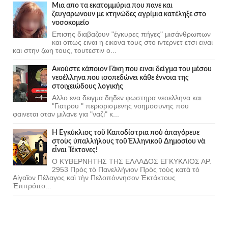
Μια απο τα εκατομμύρια που πανε και
ζευγαρωνουν με κτηνώδες αγρίμια κατέληξε στο
νοσοκομείο
Επισης διαβαζουν "έγκυρες πήγες" μισάνθρωπων
και οπως ειναι η εικονα τους στο ιντερνετ ετσι ειναι
και στην ζωη τους, τουτεστιν ο...
Ακούστε κάποιον Γάκη που ειναι δείγμα του μέσου
νεοέλληνα που ισοπεδώνει κάθε έννοια της
στοιχειώδους λογικής
Αλλο ενα δειγμα δηδεν φωστηρα νεοελληνα και
"Γιατρου " περιορισμενης νοημοσυνης που
φαινεται οταν μιλανε για "ναζι" κ...
Ἡ Ἐγκύκλιος τοῦ Καποδίστρια ποὺ ἀπαγόρευε
στοὺς ὑπαλλήλους τοῦ Ἑλληνικοῦ Δημοσίου νὰ
εἶναι Τέκτονες!
Ο ΚΥΒΕΡΝΗΤΗΣ ΤΗΣ ΕΛΛΑΔΟΣ ΕΓΚΥΚΛΙΟΣ ΑΡ.
2953 Πρὸς τὸ Πανελλήνιον Πρὸς τοὺς κατὰ τὸ
Αἰγαῖον Πέλαγος καὶ τὴν Πελοπόννησον Ἐκτάκτους
Ἐπιτρόπο...