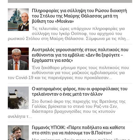
Πληροφορίες για σύλληψη του Ρώσου διοικητή
του Στόλου της Mαύρης Θάλασσας μετά τη
βύθιση του «Moskva»
Τις τελευταίες ώρες υπάρχουν πληροφορίες για
σύλληψη του Ιγκόρ Οσίποφ, του αρχηγού του
ρωσικού Στόλου στη Μαύρη Θάλασσα. Σύμφωνα με τις πλη...
Αυστραλός γερουσιαστής στους πολιτικούς που
ευθύνονται για τα εμβόλια: «Δεν θα ξεφύγετε –
Ερχόμαστε για εσάς»
Ένα ξεκάθαρο μήνυμα προς τους πολιτικούς που
ευθύνονται για τους μαζικούς εμβολιασμούς για
τον Covid-19 και τις παρενέργειες που προκάλεσαν...
Ο καταραμένος φάρος, που οι φαροφύλακες του
τρελαίνονταν ο ένας μετά τον άλλον
Στο δυτικό άκρο της περιοχής της Βρετάνης της
Γαλλίας βρίσκεται το στενό του Ραζ-ντε-Σεν,
διάσπαρτο βραχονησίδες που τις κτυπούν
ανελέητα τ...
Γερμανός ΥΠΟΙΚ: «Πάρτε ποδήλατο και καθίστε
στο σπίτι για να πιέσουμε τον Β.Πούτιν»!
Μια απίστευτη οδηγία προς τους πολίτες έδωσε ο