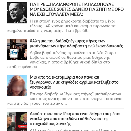
ΓΙΑΤΙ ΡΕ ....ΠΑΛΙΑΝΘΡΩΠΕ ΠΑΠΑΔΟΠΟΥΛΕ
ΜΟΥ ΕΔΩΣΕΣ 20ΕΤΕΣ ΔΑΝΕΙΟ ΓΙΑ ΣΠΙΤΙ ΜΕ ΟΡΟ
ΝΑ ΕΧΕΙ ...ΤΟΥΑΛΕΤΑ ΜΕΣΑ;
Η επιστολή ενός Δημοκράτη,διαβάστε το μέχρι
τέλους...40 χρόνια μετά και ακόμα τυραννάς τα ....
καημένα παιδιά της νέας τάξης. Γιατί βρε άθ...
Άλλη μια που διάβαζε έγκυρες πήγες των
μισάνθρωπων πήγε αδιάβαστη ενώ έκανε διακοπές
Δηθεν βαρύ πένθος προκάλεσε στα Νέα Στύρα
Ευβοίας ο αιφνίδιος θάνατος μιας 56χρονης
γυναίκας, η οποία βρέθηκε νεκρή δίπλα στο
σταθμευμένο αυ...
Μια απο τα εκατομμύρια που πανε και
ζευγαρωνουν με κτηνώδες αγρίμια κατέληξε στο
νοσοκομείο
Επισης διαβαζουν "έγκυρες πήγες" μισάνθρωπων
και οπως ειναι η εικονα τους στο ιντερνετ ετσι ειναι
και στην ζωη τους, τουτεστιν ο...
Ακούστε κάποιον Γάκη που ειναι δείγμα του μέσου
νεοέλληνα που ισοπεδώνει κάθε έννοια της
στοιχειώδους λογικής
Αλλο ενα δειγμα δηδεν φωστηρα νεοελληνα και