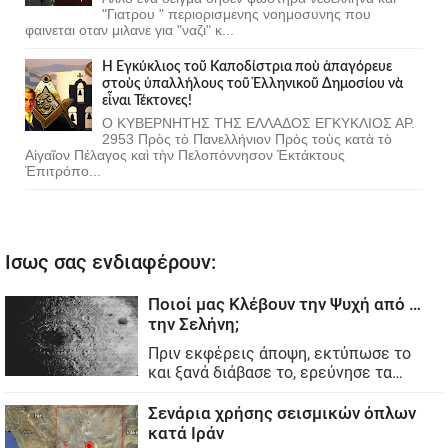
"Γιατρου " περιορισμενης νοημοσυνης που
φαινεται οταν μιλανε για "ναζι" κ...
Ἡ Ἐγκύκλιος τοῦ Καποδίστρια ποὺ ἀπαγόρευε
στοὺς ὑπαλλήλους τοῦ Ἑλληνικοῦ Δημοσίου νὰ
εἶναι Τέκτονες!
Ο ΚΥΒΕΡΝΗΤΗΣ ΤΗΣ ΕΛΛΑΔΟΣ ΕΓΚΥΚΛΙΟΣ ΑΡ.
2953 Πρὸς τὸ Πανελλήνιον Πρὸς τοὺς κατὰ τὸ
Αἰγαῖον Πέλαγος καὶ τὴν Πελοπόννησον Ἐκτάκτους
Ἐπιτρόπο...