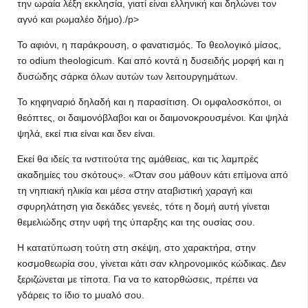
την ωραία λέξη εκκλησία, γιατί είναι ελληνική και δηλώνει τον
αγνό και ρωμαλέο δήμο)./p>
Το αφιόνι, η παράκρουση, ο φανατισμός. Το θεολογικό μίσος,
το odium theologicum. Και από κοντά η δυσειδής μορφή και η
δυσώδης σάρκα όλων αυτών των λειτουργημάτων.
Το κηφηναριό δηλαδή και η παρασίτιση. Οι ομφαλοσκόποι, οι
θεόπτες, οι δαιμονόβλαβοι και οι δαιμονοκρουσμένοι. Kαι ψηλά
ψηλά, εκεί πια είναι και δεν είναι.
Εκεί θα ιδείς τα ινστιτούτα της αμάθειας, και τις λαμπρές
ακαδημίες του σκότους». «Όταν σου μάθουν κάτι επίμονα από
τη νηπιακή ηλικία και μέσα στην αταβιστική χαραγή και
σφυρηλάτηση για δεκάδες γενεές, τότε η δομή αυτή γίνεται
θεμελιώδης στην υφή της ύπαρξης και της ουσίας σου.
Η κατατύπωση τούτη στη σκέψη, στο χαρακτήρα, στην
κοσμοθεωρία σου, γίνεται κάτι σαν κληρονομικός κώδικας. Δεν
ξεριζώνεται με τίποτα. Για να το κατορθώσεις, πρέπει να
γδάρεις το ίδιο το μυαλό σου.