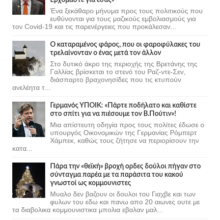
Ένα ξεκάθαρο μήνυμα προς τους πολιτικούς που
ευθύνονται για τους μαζικούς εμβολιασμούς για
τον Covid-19 και τις παρενέργειες που προκάλεσαν...
Ο καταραμένος φάρος, που οι φαροφύλακες του
τρελαίνονταν ο ένας μετά τον άλλον
Στο δυτικό άκρο της περιοχής της Βρετάνης της
Γαλλίας βρίσκεται το στενό του Ραζ-ντε-Σεν,
διάσπαρτο βραχονησίδες που τις κτυπούν
ανελέητα τ...
Γερμανός ΥΠΟΙΚ: «Πάρτε ποδήλατο και καθίστε
στο σπίτι για να πιέσουμε τον Β.Πούτιν»!
Μια απίστευτη οδηγία προς τους πολίτες έδωσε ο
υπουργός Οικονομικών της Γερμανίας Ρόμπερτ
Χάμπεκ, καθώς τους ζήτησε να περιορίσουν την
κατα...
Πάρα την «θεϊκή» βροχή ορδες δούλοι πήγαν στο
σύνταγμα παρέα με τα παράσιτα του κακού
γνωστοί ως κομμουνιστες
Μυαλο δεν βαζουν οι δουλοι του Γιαχβε και των
φυλων του εδω και πανω απο 20 αιωνες ουτε με
τα διαβολικα κομμουνιστικα μπολια εβαλαν μαλ...