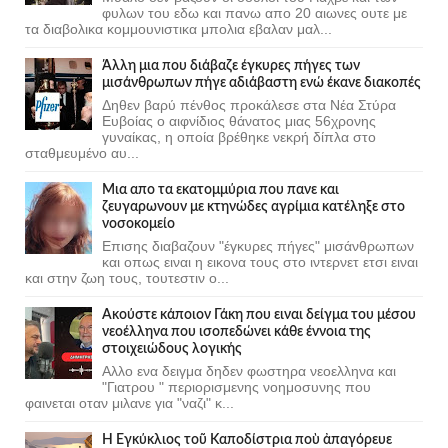
φυλων του εδω και πανω απο 20 αιωνες ουτε με
τα διαβολικα κομμουνιστικα μπολια εβαλαν μαλ...
Άλλη μια που διάβαζε έγκυρες πήγες των
μισάνθρωπων πήγε αδιάβαστη ενώ έκανε διακοπές
Δηθεν βαρύ πένθος προκάλεσε στα Νέα Στύρα
Ευβοίας ο αιφνίδιος θάνατος μιας 56χρονης
γυναίκας, η οποία βρέθηκε νεκρή δίπλα στο
σταθμευμένο αυ...
Μια απο τα εκατομμύρια που πανε και
ζευγαρωνουν με κτηνώδες αγρίμια κατέληξε στο
νοσοκομείο
Επισης διαβαζουν "έγκυρες πήγες" μισάνθρωπων
και οπως ειναι η εικονα τους στο ιντερνετ ετσι ειναι
και στην ζωη τους, τουτεστιν ο...
Ακούστε κάποιον Γάκη που ειναι δείγμα του μέσου
νεοέλληνα που ισοπεδώνει κάθε έννοια της
στοιχειώδους λογικής
Αλλο ενα δειγμα δηδεν φωστηρα νεοελληνα και
"Γιατρου " περιορισμενης νοημοσυνης που
φαινεται οταν μιλανε για "ναζι" κ...
Ἡ Ἐγκύκλιος τοῦ Καποδίστρια ποὺ ἀπαγόρευε