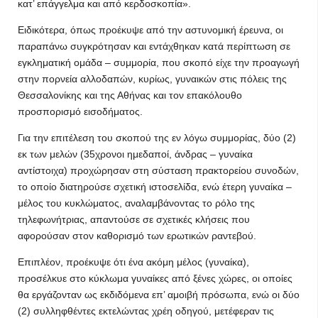
κατ’ επάγγελμα και από κερδοσκοπία».
Ειδικότερα, όπως προέκυψε από την αστυνομική έρευνα, οι
παραπάνω συγκρότησαν και εντάχθηκαν κατά περίπτωση σε
εγκληματική ομάδα – συμμορία, που σκοπό είχε την προαγωγή
στην πορνεία αλλοδαπών, κυρίως, γυναικών στις πόλεις της
Θεσσαλονίκης και της Αθήνας και τον επακόλουθο
προσπορισμό εισοδήματος.
Για την επιτέλεση του σκοπού της εν λόγω συμμορίας, δύο (2)
εκ των μελών (35χρονοι ημεδαποί, άνδρας – γυναίκα
αντίστοιχα) προχώρησαν στη σύσταση πρακτορείου συνοδών,
το οποίο διατηρούσε σχετική ιστοσελίδα, ενώ έτερη γυναίκα –
μέλος του κυκλώματος, αναλαμβάνοντας το ρόλο της
τηλεφωνήτριας, απαντούσε σε σχετικές κλήσεις που
αφορούσαν στον καθορισμό των ερωτικών ραντεβού.
Επιπλέον, προέκυψε ότι ένα ακόμη μέλος (γυναίκα),
προσέλκυε στο κύκλωμα γυναίκες από ξένες χώρες, οι οποίες
θα εργάζονταν ως εκδιδόμενα επ’ αμοιβή πρόσωπα, ενώ οι δύο
(2) συλληφθέντες εκτελώντας χρέη οδηγού, μετέφεραν τις