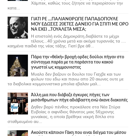
Χάμπεκ, καθώς τους ζήτησε να περιορίσουν την
κατα...
ΓΙΑΤΙ ΡΕ ....ΠΑΛΙΑΝΘΡΩΠΕ ΠΑΠΑΔΟΠΟΥΛΕ
ΜΟΥ ΕΔΩΣΕΣ 20ΕΤΕΣ ΔΑΝΕΙΟ ΓΙΑ ΣΠΙΤΙ ΜΕ ΟΡΟ
ΝΑ ΕΧΕΙ ...ΤΟΥΑΛΕΤΑ ΜΕΣΑ;
Η επιστολή ενός Δημοκράτη,διαβάστε το μέχρι
τέλους...40 χρόνια μετά και ακόμα τυραννάς τα ....
καημένα παιδιά της νέας τάξης. Γιατί βρε άθ...
Πάρα την «θεϊκή» βροχή ορδες δούλοι πήγαν στο
σύνταγμα παρέα με τα παράσιτα του κακού
γνωστοί ως κομμουνιστες
Μυαλο δεν βαζουν οι δουλοι του Γιαχβε και των
φυλων του εδω και πανω απο 20 αιωνες ουτε με
τα διαβολικα κομμουνιστικα μπολια εβαλαν μαλ...
Άλλη μια που διάβαζε έγκυρες πήγες των
μισάνθρωπων πήγε αδιάβαστη ενώ έκανε διακοπές
Δηθεν βαρύ πένθος προκάλεσε στα Νέα Στύρα
Ευβοίας ο αιφνίδιος θάνατος μιας 56χρονης
γυναίκας, η οποία βρέθηκε νεκρή δίπλα στο
σταθμευμένο αυ...
Ακούστε κάποιον Γάκη που ειναι δείγμα του μέσου