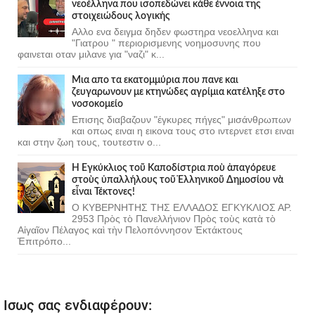
νεοέλληνα που ισοπεδώνει κάθε έννοια της
στοιχειώδους λογικής
Αλλο ενα δειγμα δηδεν φωστηρα νεοελληνα και
"Γιατρου " περιορισμενης νοημοσυνης που
φαινεται οταν μιλανε για "ναζι" κ...
Μια απο τα εκατομμύρια που πανε και
ζευγαρωνουν με κτηνώδες αγρίμια κατέληξε στο
νοσοκομείο
Επισης διαβαζουν "έγκυρες πήγες" μισάνθρωπων
και οπως ειναι η εικονα τους στο ιντερνετ ετσι ειναι
και στην ζωη τους, τουτεστιν ο...
Ἡ Ἐγκύκλιος τοῦ Καποδίστρια ποὺ ἀπαγόρευε
στοὺς ὑπαλλήλους τοῦ Ἑλληνικοῦ Δημοσίου νὰ
εἶναι Τέκτονες!
Ο ΚΥΒΕΡΝΗΤΗΣ ΤΗΣ ΕΛΛΑΔΟΣ ΕΓΚΥΚΛΙΟΣ ΑΡ.
2953 Πρὸς τὸ Πανελλήνιον Πρὸς τοὺς κατὰ τὸ
Αἰγαῖον Πέλαγος καὶ τὴν Πελοπόννησον Ἐκτάκτους
Ἐπιτρόπο...