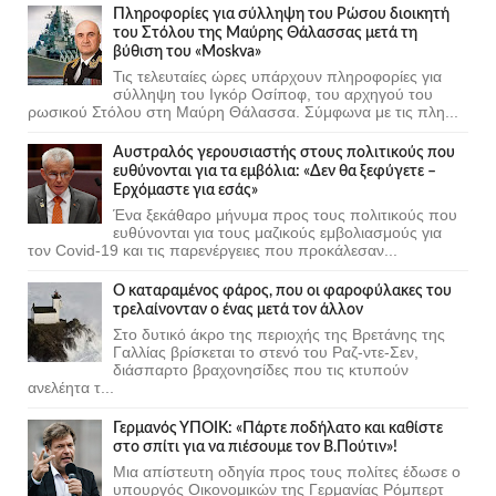
Πληροφορίες για σύλληψη του Ρώσου διοικητή
του Στόλου της Mαύρης Θάλασσας μετά τη
βύθιση του «Moskva»
Τις τελευταίες ώρες υπάρχουν πληροφορίες για
σύλληψη του Ιγκόρ Οσίποφ, του αρχηγού του
ρωσικού Στόλου στη Μαύρη Θάλασσα. Σύμφωνα με τις πλη...
Αυστραλός γερουσιαστής στους πολιτικούς που
ευθύνονται για τα εμβόλια: «Δεν θα ξεφύγετε –
Ερχόμαστε για εσάς»
Ένα ξεκάθαρο μήνυμα προς τους πολιτικούς που
ευθύνονται για τους μαζικούς εμβολιασμούς για
τον Covid-19 και τις παρενέργειες που προκάλεσαν...
Ο καταραμένος φάρος, που οι φαροφύλακες του
τρελαίνονταν ο ένας μετά τον άλλον
Στο δυτικό άκρο της περιοχής της Βρετάνης της
Γαλλίας βρίσκεται το στενό του Ραζ-ντε-Σεν,
διάσπαρτο βραχονησίδες που τις κτυπούν
ανελέητα τ...
Γερμανός ΥΠΟΙΚ: «Πάρτε ποδήλατο και καθίστε
στο σπίτι για να πιέσουμε τον Β.Πούτιν»!
Μια απίστευτη οδηγία προς τους πολίτες έδωσε ο
υπουργός Οικονομικών της Γερμανίας Ρόμπερτ