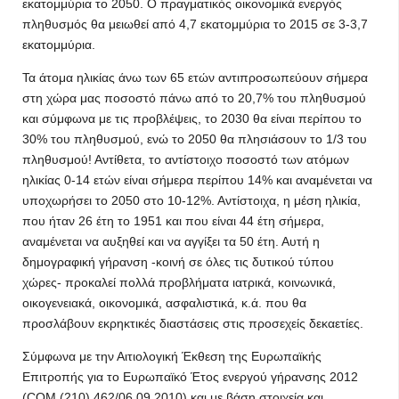
εκατομμύρια το 2050. Ο πραγματικός οικονομικά ενεργός
πληθυσμός θα μειωθεί από 4,7 εκατομμύρια το 2015 σε 3-3,7
εκατομμύρια.
Τα άτομα ηλικίας άνω των 65 ετών αντιπροσωπεύουν σήμερα
στη χώρα μας ποσοστό πάνω από το 20,7% του πληθυσμού
και σύμφωνα με τις προβλέψεις, το 2030 θα είναι περίπου το
30% του πληθυσμού, ενώ το 2050 θα πλησιάσουν το 1/3 του
πληθυσμού! Αντίθετα, το αντίστοιχο ποσοστό των ατόμων
ηλικίας 0-14 ετών είναι σήμερα περίπου 14% και αναμένεται να
υποχωρήσει το 2050 στο 10-12%. Αντίστοιχα, η μέση ηλικία,
που ήταν 26 έτη το 1951 και που είναι 44 έτη σήμερα,
αναμένεται να αυξηθεί και να αγγίξει τα 50 έτη. Αυτή η
δημογραφική γήρανση -κοινή σε όλες τις δυτικού τύπου
χώρες- προκαλεί πολλά προβλήματα ιατρικά, κοινωνικά,
οικογενειακά, οικονομικά, ασφαλιστικά, κ.ά. που θα
προσλάβουν εκρηκτικές διαστάσεις στις προσεχείς δεκαετίες.
Σύμφωνα με την Αιτιολογική Έκθεση της Ευρωπαϊκής
Επιτροπής για το Ευρωπαϊκό Έτος ενεργού γήρανσης 2012
(COM (210) 462/06.09.2010) και με βάση στοιχεία και