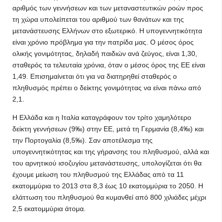
αριθμός των γεννήσεων και των μεταναστευτικών ροών προς
τη χώρα υπολείπεται του αριθμού των θανάτων και της
μετανάστευσης Ελλήνων στο εξωτερικό. Η υπογεννητικότητα
είναι χρόνιο πρόβλημα για την πατρίδα μας. Ο μέσος όρος
ολικής γονιμότητας, δηλαδή παιδιών ανά ζεύγος, είναι 1,30,
σταθερός τα τελευταία χρόνια, όταν ο μέσος όρος της ΕΕ είναι
1,49. Επισημαίνεται ότι για να διατηρηθεί σταθερός ο
πληθυσμός πρέπει ο δείκτης γονιμότητας να είναι πάνω από
2,1.
Η Ελλάδα και η Ιταλία καταγράφουν τον τρίτο χαμηλότερο
δείκτη γεννήσεων (9‰) στην ΕΕ, μετά τη Γερμανία (8,4‰) και
την Πορτογαλία (8,5‰). Σαν αποτέλεσμα της
υπογεννητικότητας και της γήρανσης του πληθυσμού, αλλά και
του αρνητικού ισοζυγίου μετανάστευσης, υπολογίζεται ότι θα
έχουμε μείωση του πληθυσμού της Ελλάδας από τα 11
εκατομμύρια το 2013 στα 8,3 έως 10 εκατομμύρια το 2050. Η
ελάττωση του πληθυσμού θα κυμανθεί από 800 χιλιάδες μέχρι
2,5 εκατομμύρια άτομα.