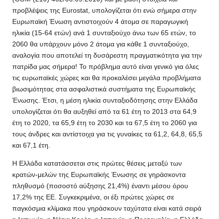
προβλέψεις της Eurostat, υπολογίζεται ότι ενώ σήμερα στην
Ευρωπαϊκή Ένωση αντιστοιχούν 4 άτομα σε παραγωγική
ηλικία (15-64 ετών) ανά 1 συνταξιούχο άνω των 65 ετών, το
2060 θα υπάρχουν μόνο 2 άτομα για κάθε 1 συνταξιούχο,
αναλογία που αποτελεί τη δυσάρεστη πραγματικότητα για την
πατρίδα μας σήμερα! Το πρόβλημα αυτό είναι γενικό για όλες
τις ευρωπαϊκές χώρες και θα προκαλέσει μεγάλα προβλήματα
βιωσιμότητας στα ασφαλιστικά συστήματα της Ευρωπαϊκής
Ένωσης. Έτσι, η μέση ηλικία συνταξιοδότησης στην Ελλάδα
υπολογίζεται ότι θα αυξηθεί από τα 61 έτη το 2013 στα 64,9
έτη το 2020, τα 65,9 έτη το 2030 και τα 67,5 έτη το 2060 για
τους άνδρες και αντίστοιχα για τις γυναίκες τα 61,2, 64,8, 65,5
και 67,1 έτη.
Η Ελλάδα κατατάσσεται στις πρώτες θέσεις μεταξύ των
κρατών-μελών της Ευρωπαϊκής Ένωσης σε γηράσκοντα
πληθυσμό (ποσοστό αύξησης 21,4%) έναντι μέσου όρου
17,2% της ΕΕ. Συγκεκριμένα, οι έξι πρώτες χώρες σε
παγκόσμια κλίμακα που γηράσκουν ταχύτατα είναι κατά σειρά