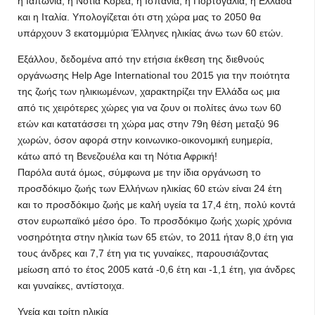
η Ιαπωνία, η Νότια Κορέα, η Ισπανία, η Πορτογαλία, η Ελλάδα
και η Ιταλία. Υπολογίζεται ότι στη χώρα μας το 2050 θα
υπάρχουν 3 εκατομμύρια Έλληνες ηλικίας άνω των 60 ετών.
Εξάλλου, δεδομένα από την ετήσια έκθεση της διεθνούς
οργάνωσης Help Age International του 2015 για την ποιότητα
της ζωής των ηλικιωμένων, χαρακτηρίζει την Ελλάδα ως μια
από τις χειρότερες χώρες για να ζουν οι πολίτες άνω των 60
ετών και κατατάσσει τη χώρα μας στην 79η θέση μεταξύ 96
χωρών, όσον αφορά στην κοινωνικο-οικονομική ευημερία,
κάτω από τη Βενεζουέλα και τη Νότια Αφρική!
Παρόλα αυτά όμως, σύμφωνα με την ίδια οργάνωση το
προσδόκιμο ζωής των Ελλήνων ηλικίας 60 ετών είναι 24 έτη
και το προσδόκιμο ζωής με καλή υγεία τα 17,4 έτη, πολύ κοντά
στον ευρωπαϊκό μέσο όρο. Το προσδόκιμο ζωής χωρίς χρόνια
νοσηρότητα στην ηλικία των 65 ετών, το 2011 ήταν 8,0 έτη για
τους άνδρες και 7,7 έτη για τις γυναίκες, παρουσιάζοντας
μείωση από το έτος 2005 κατά -0,6 έτη και -1,1 έτη, για άνδρες
και γυναίκες, αντίστοιχα.
Υγεία και τρίτη ηλικία