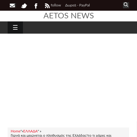
follow
Δωρεά - PayPal
AETOS NEWS
☰
Home
"»
ΕΛΛΑΔΑ
" »
Γερνά και μειώνεται ο πληθυσμός της Ελλάδας!το τι χάρες και