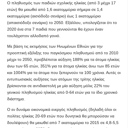
Ο πληθυσμός των παιδιών σχολικής ηλικίας (από 3 μέχρι 17
ετών) θα μειωθεί από 1,6 εκατομμύρια σήμερα σε 1,4
εκατομμύρια (αισιόδοξο σενάριο) έως 1 εκατομμύριο
(απαισιόδοξο σενάριο) το 2050. Εξάλλου, υπολογίζεται ότι το
2020 ένα στα 7 παιδιά που γεννιούνται θα έχουν έναν
τουλάχιστον αλλοδαπό γονιό.
Με βάση τις εκτιμήσεις των Ηνωμένων Εθνών για την
προοπτική εξέλιξης του παγκόσμιου πληθυσμού από το 2010
μέχρι το 2050, προβλέπεται αύξηση 188% για τα άτομα ηλικίας
άνω των 65 ετών, 351% για τα άτομα ηλικίας άνω των 85 ετών
και 1004% για τα άτομα που ξεπερνούν τα 100 χρόνια. Αυτές οι
εντυπωσιακές αυξήσεις των ατόμων της τρίτης ηλικίας
βρίσκονται σε αντιδιαστολή με μία αύξηση μόλις 22% του
γενικού πληθυσμού ηλικίας από 0-64 ετών για το ίδιο χρονικό
διάστημα.
Ο εν δυνάμει οικονομικά ενεργός πληθυσμός (δηλαδή όλοι οι
πολίτες ηλικίας 20-69 ετών που δυνητικά θα μπορούσαν να
δουλέψουν) θα μειωθεί από 7 εκατομμύρια το 2015 σε 4,8-5,5