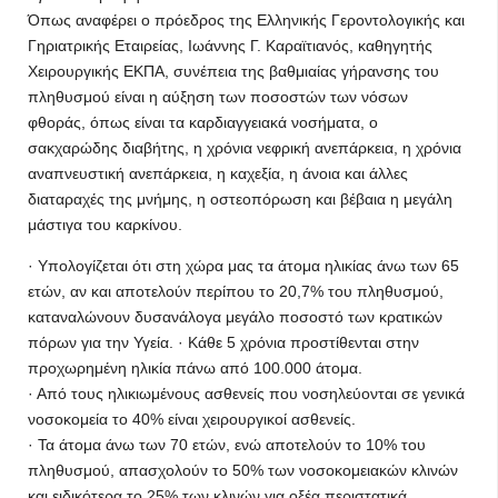
Όπως αναφέρει ο πρόεδρος της Ελληνικής Γεροντολογικής και
Γηριατρικής Εταιρείας, Ιωάννης Γ. Καραϊτιανός, καθηγητής
Χειρουργικής ΕΚΠΑ, συνέπεια της βαθμιαίας γήρανσης του
πληθυσμού είναι η αύξηση των ποσοστών των νόσων
φθοράς, όπως είναι τα καρδιαγγειακά νοσήματα, ο
σακχαρώδης διαβήτης, η χρόνια νεφρική ανεπάρκεια, η χρόνια
αναπνευστική ανεπάρκεια, η καχεξία, η άνοια και άλλες
διαταραχές της μνήμης, η οστεοπόρωση και βέβαια η μεγάλη
μάστιγα του καρκίνου.
· Υπολογίζεται ότι στη χώρα μας τα άτομα ηλικίας άνω των 65
ετών, αν και αποτελούν περίπου το 20,7% του πληθυσμού,
καταναλώνουν δυσανάλογα μεγάλο ποσοστό των κρατικών
πόρων για την Υγεία. · Κάθε 5 χρόνια προστίθενται στην
προχωρημένη ηλικία πάνω από 100.000 άτομα.
· Από τους ηλικιωμένους ασθενείς που νοσηλεύονται σε γενικά
νοσοκομεία το 40% είναι χειρουργικοί ασθενείς.
· Τα άτομα άνω των 70 ετών, ενώ αποτελούν το 10% του
πληθυσμού, απασχολούν το 50% των νοσοκομειακών κλινών
και ειδικότερα το 25% των κλινών για οξέα περιστατικά.