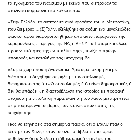
τα εγκλήματα του Ναζισμού με εκείνα που διέπραξαν τα
σταλινικά κομμουνιστικά καθεστώτα».
«Στην Ελλάδα, το αντιπολιτευτικό κρεσέντο του κ. Μητσοτάκη,
που ζει μέρες …(Σ)Ταλίν, εξελίχθηκε σε ακόμη ένα μεγαλειώδες
φιάσκο, αφού διαφοροποιήθηκαν από αυτό παράγοντες της
καραμανλικής πτέρυγας της ΝΔ, η ΔΗΣΥ, το Ποτάμι και άλλες
προσωπικότητες της αντιπολίτευσης», τονίζει ο πρώην
υπουργός και καταλήγοντας υπογραμμίζει:
«Σε μια χώρα που η Ανανεωτική Αριστερά, ακόμη και με
διάσπαση, οδηγήθηκε σε ρήξη με τον σταλινισμό,
διακηρύσσοντας ότι «Ο σοσιαλισμός ή θα είναι δημοκρατικός ή
δεν θα υπάρξει», η διαστρέβλωση της ιστορίας με προφανή
στόχευση την πολιτική παραπλάνηση του λαού, μετατρέπεται
σε μπούμερανγκ σε βάρος των εμπνευστών αυτής της
επιχείρησης.
Πώς να εξηγήσεις στα σημερινά παιδιά, ότι ο Στάλιν ήταν ο
ίδιος με τον Χίτλερ, όταν σε όλα τα βιβλία της ιστορίας
μαθαίνουν ότι ο Χίτλερ ηττήθηκε επειδή οι ηγέτες του