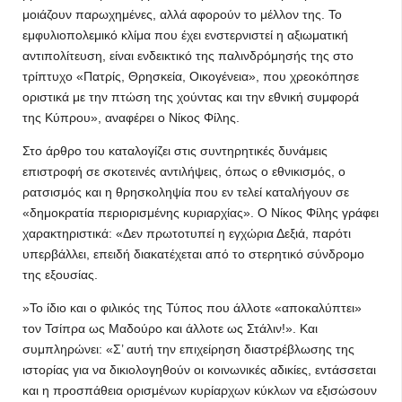
μοιάζουν παρωχημένες, αλλά αφορούν το μέλλον της. Το
εμφυλιοπολεμικό κλίμα που έχει ενστερνιστεί η αξιωματική
αντιπολίτευση, είναι ενδεικτικό της παλινδρόμησής της στο
τρίπτυχο «Πατρίς, Θρησκεία, Οικογένεια», που χρεοκόπησε
οριστικά με την πτώση της χούντας και την εθνική συμφορά
της Κύπρου», αναφέρει ο Νίκος Φίλης.
Στο άρθρο του καταλογίζει στις συντηρητικές δυνάμεις
επιστροφή σε σκοτεινές αντιλήψεις, όπως ο εθνικισμός, ο
ρατσισμός και η θρησκοληψία που εν τελεί καταλήγουν σε
«δημοκρατία περιορισμένης κυριαρχίας». Ο Νίκος Φίλης γράφει
χαρακτηριστικά: «Δεν πρωτοτυπεί η εγχώρια Δεξιά, παρότι
υπερβάλλει, επειδή διακατέχεται από το στερητικό σύνδρομο
της εξουσίας.
»Το ίδιο και ο φιλικός της Τύπος που άλλοτε «αποκαλύπτει»
τον Τσίπρα ως Μαδούρο και άλλοτε ως Στάλιν!». Και
συμπληρώνει: «Σ’ αυτή την επιχείρηση διαστρέβλωσης της
ιστορίας για να δικιολογηθούν οι κοινωνικές αδικίες, εντάσσεται
και η προσπάθεια ορισμένων κυρίαρχων κύκλων να εξισώσουν