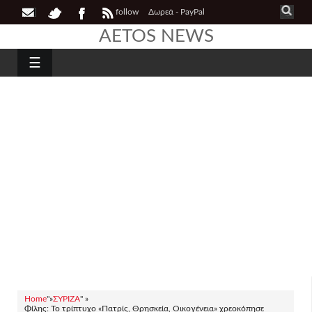
follow
Δωρεά - PayPal
AETOS NEWS
☰
Home
"»
ΣΥΡΙΖΑ
" »
Φίλης: Το τρίπτυχο «Πατρίς, Θρησκεία, Οικογένεια» χρεοκόπησε