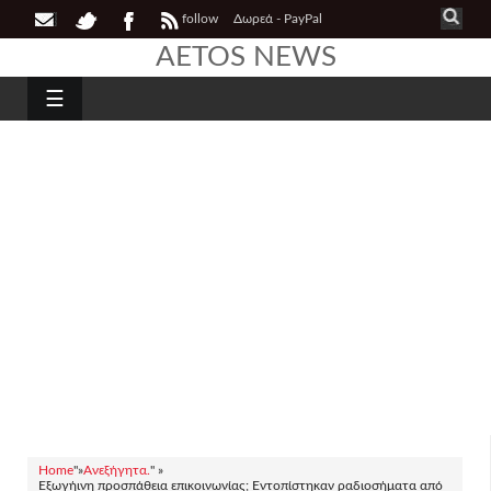
follow
Δωρεά - PayPal
AETOS NEWS
☰
Home
"»
Ανεξήγητα.
" »
Εξωγήινη προσπάθεια επικοινωνίας; Εντοπίστηκαν ραδιοσήματα από