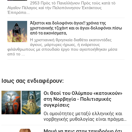
2953 Πρὸς τὸ Πανελλήνιον Πρὸς τοὺς κατὰ τὸ
Αἰγαῖον Πέλαγος καὶ τὴν Πελοπόννησον Ἐκτάκτους
Ἐπιτρόπο...
Άξεστοι και δολοφόνοι άγιοι!! χρόνια της
χριστιανικής τζιχάντ και οι άγιοι-δολοφόνοι πίσω
από τα εικονίσματα,
Η χριστιανική θρησκεία διαθέτει εκατοντάδες
άγιους, μάρτυρες-ήρωες, ή ενάρετους
φιλάνθρωπους με σπουδαίο έργο που αγιοποιήθηκαν μέσα
από το ...