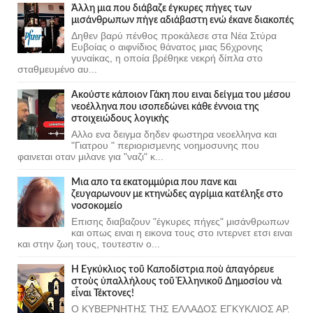
Άλλη μια που διάβαζε έγκυρες πήγες των
μισάνθρωπων πήγε αδιάβαστη ενώ έκανε διακοπές
Δηθεν βαρύ πένθος προκάλεσε στα Νέα Στύρα
Ευβοίας ο αιφνίδιος θάνατος μιας 56χρονης
γυναίκας, η οποία βρέθηκε νεκρή δίπλα στο
σταθμευμένο αυ...
Ακούστε κάποιον Γάκη που ειναι δείγμα του μέσου
νεοέλληνα που ισοπεδώνει κάθε έννοια της
στοιχειώδους λογικής
Αλλο ενα δειγμα δηδεν φωστηρα νεοελληνα και
"Γιατρου " περιορισμενης νοημοσυνης που
φαινεται οταν μιλανε για "ναζι" κ...
Μια απο τα εκατομμύρια που πανε και
ζευγαρωνουν με κτηνώδες αγρίμια κατέληξε στο
νοσοκομείο
Επισης διαβαζουν "έγκυρες πήγες" μισάνθρωπων
και οπως ειναι η εικονα τους στο ιντερνετ ετσι ειναι
και στην ζωη τους, τουτεστιν ο...
Ἡ Ἐγκύκλιος τοῦ Καποδίστρια ποὺ ἀπαγόρευε
στοὺς ὑπαλλήλους τοῦ Ἑλληνικοῦ Δημοσίου νὰ
εἶναι Τέκτονες!
Ο ΚΥΒΕΡΝΗΤΗΣ ΤΗΣ ΕΛΛΑΔΟΣ ΕΓΚΥΚΛΙΟΣ ΑΡ.