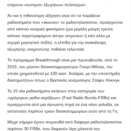
επίμονοι «κυνηγοί» εξωγήινων πολιτισμών.
Αν και η πιθανότερη εξήγηση είναι ότι τα παράξενα
ραδιοσήματα που «άκουσε» το ραδιοτηλεσκόπιο, προέρχονται
από κάποιο κοσμικό φαινόμενο (μια μεγάλη μαύρη τρύπα,
κάποιο περιστρεφόμενο άστρο νετρονίων ή κάτι άλλο με
ισχυρό μαγνητικό πεδίο), η ελπίδα για την ανακάλυψη
εξωγήινης νοημοσύνης πεθαίνει τελευταία.
Το πρόγραμμα Breakthrough είναι μια πρωτοβουλία, από το
2015, του ρώσου δισεκατομμυριούχου Γιούρι Μίλνερ, την
οποία χρηματοδοτεί με 100 εκατ. δολάρια, με την υποστήριξη
διασημοτήτων όπως ο Βρετανός κοσμολόγος Στέφεν Χόκινγκ.
Τα 15 νέα ραδιοσήματα ανήκουν στην κατηγορία των
«γρήγορων ραδιο-εκρήξεων» (Fast Radio Bursts-FRBs) και
προέρχονται από μια άγνωστη πηγή σε ένα νάνο γαλαξία, σε
απόσταση περίπου τριών δισεκατομμυρίων ετών από τη Γη.
Μέχρι σήμερα έχουν ανιχνευθεί από διάφορα ραδιοτηλεσκόπια
περίπου 30 FRBs, που διαρκούν λίγα χιλιοστά του