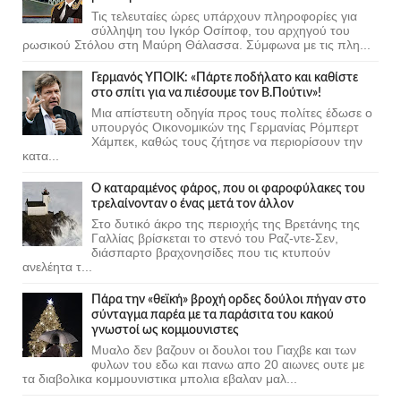
Τις τελευταίες ώρες υπάρχουν πληροφορίες για
σύλληψη του Ιγκόρ Οσίποφ, του αρχηγού του
ρωσικού Στόλου στη Μαύρη Θάλασσα. Σύμφωνα με τις πλη...
Γερμανός ΥΠΟΙΚ: «Πάρτε ποδήλατο και καθίστε
στο σπίτι για να πιέσουμε τον Β.Πούτιν»!
Μια απίστευτη οδηγία προς τους πολίτες έδωσε ο
υπουργός Οικονομικών της Γερμανίας Ρόμπερτ
Χάμπεκ, καθώς τους ζήτησε να περιορίσουν την
κατα...
Ο καταραμένος φάρος, που οι φαροφύλακες του
τρελαίνονταν ο ένας μετά τον άλλον
Στο δυτικό άκρο της περιοχής της Βρετάνης της
Γαλλίας βρίσκεται το στενό του Ραζ-ντε-Σεν,
διάσπαρτο βραχονησίδες που τις κτυπούν
ανελέητα τ...
Πάρα την «θεϊκή» βροχή ορδες δούλοι πήγαν στο
σύνταγμα παρέα με τα παράσιτα του κακού
γνωστοί ως κομμουνιστες
Μυαλο δεν βαζουν οι δουλοι του Γιαχβε και των
φυλων του εδω και πανω απο 20 αιωνες ουτε με
τα διαβολικα κομμουνιστικα μπολια εβαλαν μαλ...