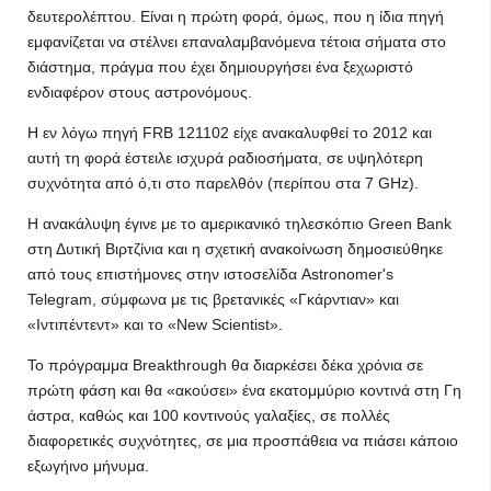
δευτερολέπτου. Είναι η πρώτη φορά, όμως, που η ίδια πηγή
εμφανίζεται να στέλνει επαναλαμβανόμενα τέτοια σήματα στο
διάστημα, πράγμα που έχει δημιουργήσει ένα ξεχωριστό
ενδιαφέρον στους αστρονόμους.
Η εν λόγω πηγή FRB 121102 είχε ανακαλυφθεί το 2012 και
αυτή τη φορά έστειλε ισχυρά ραδιοσήματα, σε υψηλότερη
συχνότητα από ό,τι στο παρελθόν (περίπου στα 7 GHz).
Η ανακάλυψη έγινε με το αμερικανικό τηλεσκόπιο Green Bank
στη Δυτική Βιρτζίνια και η σχετική ανακοίνωση δημοσιεύθηκε
από τους επιστήμονες στην ιστοσελίδα Astronomer's
Telegram, σύμφωνα με τις βρετανικές «Γκάρντιαν» και
«Ιντιπέντεντ» και το «New Scientist».
Το πρόγραμμα Breakthrough θα διαρκέσει δέκα χρόνια σε
πρώτη φάση και θα «ακούσει» ένα εκατομμύριο κοντινά στη Γη
άστρα, καθώς και 100 κοντινούς γαλαξίες, σε πολλές
διαφορετικές συχνότητες, σε μια προσπάθεια να πιάσει κάποιο
εξωγήινο μήνυμα.