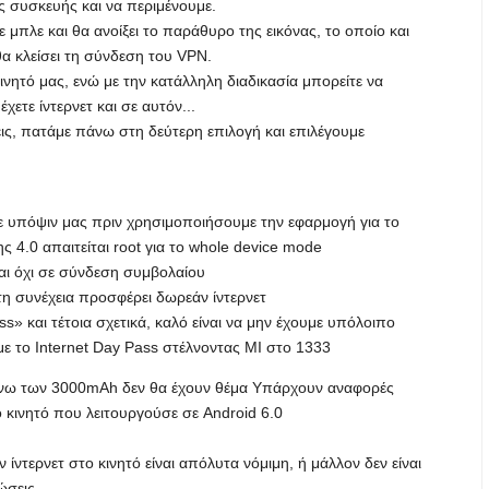
ης συσκευής και να περιμένουμε.
 μπλε και θα ανοίξει το παράθυρο της εικόνας, το οποίο και
θα κλείσει τη σύνδεση του VPN.
νητό μας, ενώ με την κατάλληλη διαδικασία μπορείτε να
ετε ίντερνετ και σε αυτόν...
εις, πατάμε πάνω στη δεύτερη επιλογή και επιλέγουμε
ε υπόψιν μας πριν χρησιμοποιήσουμε την εφαρμογή για το
ς 4.0 απαιτείται root για το whole device mode
και όχι σε σύνδεση συμβολαίου
η συνέχεια προσφέρει δωρεάν ίντερνετ
s» και τέτοια σχετικά, καλό είναι να μην έχουμε υπόλοιπο
 το Internet Day Pass στέλνοντας ΜΙ στο 1333
 άνω των 3000mAh δεν θα έχουν θέμα Υπάρχουν αναφορές
ιο κινητό που λειτουργούσε σε Android 6.0
ίντερνετ στο κινητό είναι απόλυτα νόμιμη, ή μάλλον δεν είναι
ώσεις.