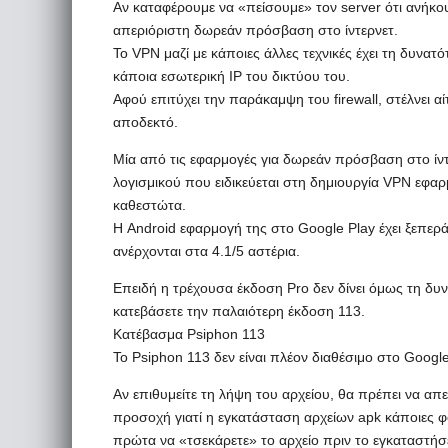
Αν καταφέρουμε να «πείσουμε» τον server ότι ανήκου
απεριόριστη δωρεάν πρόσβαση στο ίντερνετ.
Το VPN μαζί με κάποιες άλλες τεχνικές έχει τη δυνατό
κάποια εσωτερική IP του δικτύου του.
Αφού επιτύχει την παράκαμψη του firewall, στέλνει α
αποδεκτό.
Μία από τις εφαρμογές για δωρεάν πρόσβαση στο ίντερ
λογισμικού που ειδικεύεται στη δημιουργία VPN εφαρ
καθεστώτα.
Η Android εφαρμογή της στο Google Play έχει ξεπεράσε
ανέρχονται στα 4.1/5 αστέρια.
Επειδή η τρέχουσα έκδοση Pro δεν δίνει όμως τη δυ
κατεβάσετε την παλαιότερη έκδοση 113.
Κατέβασμα Psiphon 113
Το Psiphon 113 δεν είναι πλέον διαθέσιμο στο Googl
Αν επιθυμείτε τη λήψη του αρχείου, θα πρέπει να απ
προσοχή γιατί η εγκατάσταση αρχείων apk κάποιες φο
πρώτα να «τσεκάρετε» το αρχείο πριν το εγκαταστήσ