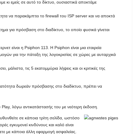
με κι εμείς σε αυτό το δίκτυο, ουσιαστικά αποκτάμε
τητα να παρακάμπτει το firewall του ISP server και να αποκτά
ίτημα για πρόσβαση στο διαδίκτυο, το οποίο φυσικά γίνεται
νετ είναι η Psiphon 113. Η Psiphon είναι μια εταιρεία
μογών για την πάταξη της λογοκρισίας σε χώρες με αυταρχικά
ι, μάλιστα, τις 5 εκατομμύρια λήψεις και οι κριτικές της
νατότητα δωρεάν πρόσβασης στο διαδίκτυο, πρέπει να
e Play, λόγω αντικατάστασής του με νεότερη έκδοση.
ευθυνθείτε σε κάποια τρίτη σελίδα, ωστόσο
ρές εγκυμονεί κινδύνους και καλό είναι
ετε με κάποια άλλη εφαρμογή ασφαλείας.