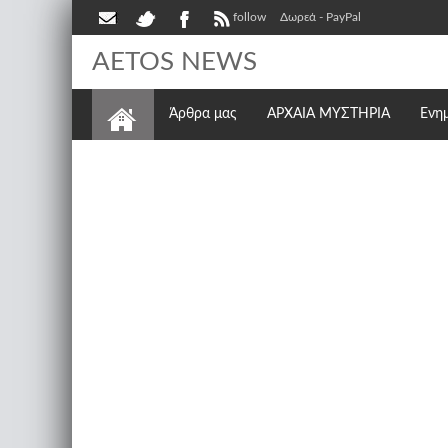
follow
Δωρεά - PayPal
AETOS NEWS
Άρθρα μας
ΑΡΧΑΙΑ ΜΥΣΤΗΡΙΑ
Ενη