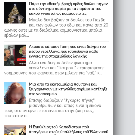
Πάρα την «θεϊκή» βροχή ορδες δούλοι πήγαν
στο σύνταγμα παρέα με τα παράσιτα του
κακού γνωστοί ως κομμουνιστες
Μυαλο δεν βαζουν οι δουλοι του Γιαχβε
και των φυλων του εδω και πανω απο 20
αιωνες ουτε με τα διαβολικα κομμουνιστικα μπολια
εβαλαν μαλ...
Ακούστε κάποιον Γάκη που ειναι δείγμα του
μέσου νεοέλληνα που ισοπεδώνει κάθε
έννοια της στοιχειώδους λογικής
Αλλο ενα δειγμα δηδεν φωστηρα
νεοελληνα και "Γιατρου " περιορισμενης
νοημοσυνης που φαινεται οταν μιλανε για "ναζι" κ...
Μια απο τα εκατομμύρια που πανε και
ζευγαρωνουν με κτηνώδες αγρίμια κατέληξε
στο νοσοκομείο
Επισης διαβαζουν "έγκυρες πήγες"
μισάνθρωπων και οπως ειναι η εικονα
τους στο ιντερνετ ετσι ειναι και στην ζωη τους,
τουτεστιν ο...
Ἡ Ἐγκύκλιος τοῦ Καποδίστρια ποὺ
ἀπαγόρευε στοὺς ὑπαλλήλους τοῦ Ἑλληνικοῦ