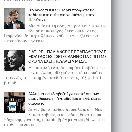
Γερμανός ΥΠΟΙΚ: «Πάρτε ποδήλατο και
καθίστε στο σπίτι για να πιέσουμε τον
Β.Πούτιν»!
Μια απίστευτη οδηγία προς τους πολίτες
έδωσε ο υπουργός Οικονομικών της
Γερμανίας Ρόμπερτ Χάμπεκ, καθώς τους ζήτησε να
περιορίσουν την κατα...
ΓΙΑΤΙ ΡΕ ....ΠΑΛΙΑΝΘΡΩΠΕ ΠΑΠΑΔΟΠΟΥΛΕ
ΜΟΥ ΕΔΩΣΕΣ 20ΕΤΕΣ ΔΑΝΕΙΟ ΓΙΑ ΣΠΙΤΙ ΜΕ
ΟΡΟ ΝΑ ΕΧΕΙ ...ΤΟΥΑΛΕΤΑ ΜΕΣΑ;
Η επιστολή ενός Δημοκράτη,διαβάστε το
μέχρι τέλους...40 χρόνια μετά και ακόμα
τυραννάς τα .... καημένα παιδιά της νέας τάξης. Γιατί
βρε άθ...
Άλλη μια που διάβαζε έγκυρες πήγες των
μισάνθρωπων πήγε αδιάβαστη ενώ έκανε
διακοπές
Δηθεν βαρύ πένθος προκάλεσε στα Νέα
Στύρα Ευβοίας ο αιφνίδιος θάνατος μιας
56χρονης γυναίκας, η οποία βρέθηκε νεκρή δίπλα στο
σταθμευμένο αυ...