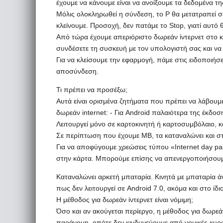
έχουμε να κάνουμε είναι να ανοίξουμε τα δεδομένα τ
Μόλις ολοκληρωθεί η σύνδεση, το P θα μετατραπεί σε
κλείνουμε. Προσοχή, δεν πατάμε το Stop, γιατί αυτό 
Από τώρα έχουμε απεριόριστο δωρεάν ίντερνετ στο κι
συνδέσετε τη συσκευή με τον υπολογιστή σας και να έχ
Για να κλείσουμε την εφαρμογή, πάμε στις ειδοποιήσ
αποσύνδεση.
Τι πρέπει να προσέξω;
Αυτά είναι ορισμένα ζητήματα που πρέπει να λάβουμ
δωρεάν internet: - Για Android παλαιότερα της έκδοση
Λειτουργεί μόνο σε καρτοκινητή ή καρτοσυμβόλαιο, 
Σε περίπτωση που έχουμε MB, τα καταναλώνει και στ
Για να αποφύγουμε χρεώσεις τύπου «Internet day pas
στην κάρτα. Μπορούμε επίσης να απενεργοποιήσουμε
Καταναλώνει αρκετή μπαταρία. Κινητά με μπαταρία
πως δεν λειτουργεί σε Android 7.0, ακόμα και στο ίδ
Η μέθοδος για δωρεάν ίντερνετ είναι νόμιμη;
Όσο και αν ακούγεται περίεργο, η μέθοδος για δωρεάν 
παράνομη, οπότε δεν κινδυνεύουμε από νομικές κυρ