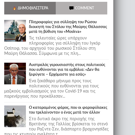
ΔΗΜΟΦΙΛΈΣΤΕΡΑ
COMMENT
Πληροφορίες για σύλληψη του Ρώσου
διοικητή του Στόλου της Mαύρης Θάλασσας
μετά τη βύθιση του «Moskva»
Τις τελευταίες ώρες υπάρχουν
πληροφορίες για σύλληψη του Ιγκόρ
Οσίποφ, του αρχηγού του ρωσικού Στόλου στη
Μαύρη Θάλασσα. Σύμφωνα με τις πλη...
Αυστραλός γερουσιαστής στους πολιτικούς
που ευθύνονται για τα εμβόλια: «Δεν θα
ξεφύγετε – Ερχόμαστε για εσάς»
Ένα ξεκάθαρο μήνυμα προς τους
πολιτικούς που ευθύνονται για τους
μαζικούς εμβολιασμούς για τον Covid-19 και τις
παρενέργειες που προκάλεσαν...
Ο καταραμένος φάρος, που οι φαροφύλακες
του τρελαίνονταν ο ένας μετά τον άλλον
Στο δυτικό άκρο της περιοχής της
Βρετάνης της Γαλλίας βρίσκεται το στενό
του Ραζ-ντε-Σεν, διάσπαρτο βραχονησίδες
που τις κτυπούν ανελέητα τ...