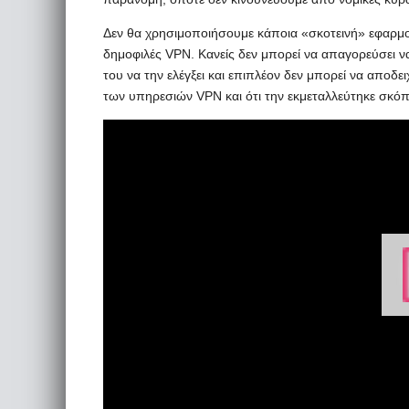
Δεν θα χρησιμοποιήσουμε κάποια «σκοτεινή» εφαρμογ
δημοφιλές VPN. Κανείς δεν μπορεί να απαγορεύσει ν
του να την ελέγξει και επιπλέον δεν μπορεί να αποδε
των υπηρεσιών VPN και ότι την εκμεταλλεύτηκε σκ