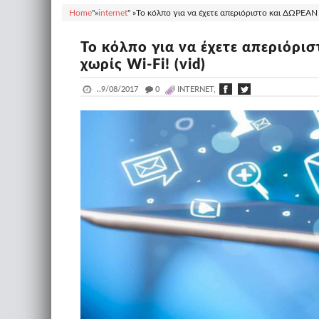
Home
"»
internet
" »
Το κόλπο για να έχετε απεριόριστο και ΔΩΡΕΑΝ ίν
Το κόλπο για να έχετε απεριόρι
χωρίς Wi-Fi! (vid)
..
9/08/2017
_
0
INTERNET,