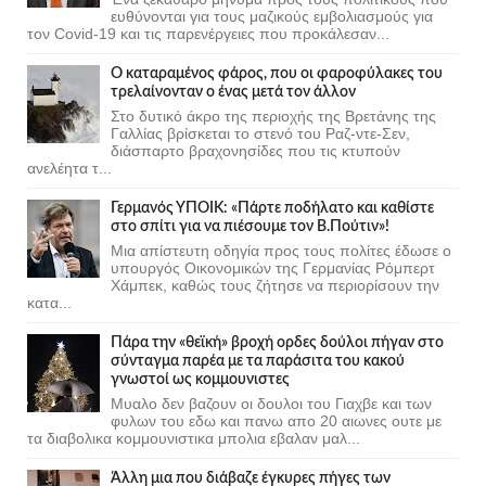
ευθύνονται για τους μαζικούς εμβολιασμούς για
τον Covid-19 και τις παρενέργειες που προκάλεσαν...
Ο καταραμένος φάρος, που οι φαροφύλακες του
τρελαίνονταν ο ένας μετά τον άλλον
Στο δυτικό άκρο της περιοχής της Βρετάνης της
Γαλλίας βρίσκεται το στενό του Ραζ-ντε-Σεν,
διάσπαρτο βραχονησίδες που τις κτυπούν
ανελέητα τ...
Γερμανός ΥΠΟΙΚ: «Πάρτε ποδήλατο και καθίστε
στο σπίτι για να πιέσουμε τον Β.Πούτιν»!
Μια απίστευτη οδηγία προς τους πολίτες έδωσε ο
υπουργός Οικονομικών της Γερμανίας Ρόμπερτ
Χάμπεκ, καθώς τους ζήτησε να περιορίσουν την
κατα...
Πάρα την «θεϊκή» βροχή ορδες δούλοι πήγαν στο
σύνταγμα παρέα με τα παράσιτα του κακού
γνωστοί ως κομμουνιστες
Μυαλο δεν βαζουν οι δουλοι του Γιαχβε και των
φυλων του εδω και πανω απο 20 αιωνες ουτε με
τα διαβολικα κομμουνιστικα μπολια εβαλαν μαλ...
Άλλη μια που διάβαζε έγκυρες πήγες των