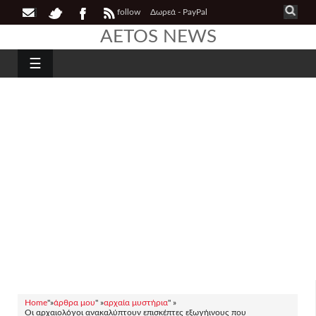
follow
Δωρεά - PayPal
AETOS NEWS
☰
Home
"»
άρθρα μου
" »
αρχαία μυστήρια
" »
Οι αρχαιολόγοι ανακαλύπτουν επισκέπτες εξωγήινους που