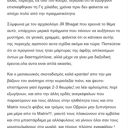
άλλες περιοχές σε ολο τον κόσμο, δηλώνει οτι οι εξωγήινοι
επισκέφθηκαν τη Γη χιλιάδες χρόνια πριν δεν φαίνεται να
απέχει πολύ από την πραγματικότητα.
Σύμφωνα με τον αρχαιολόγο JR Bhagat που ερευνά το θέμα
αυτό, υπάρχουν μερικά πράγματα που τείνουν να αυξήσουν το
μυστήριο, σε γενικές γραμμές, φαίνεται ότι οι κάτοικοι αυτής
της περιοχής αγαπούν αυτα σχέδια ακόμα και τώρα. Πιστεύεται
ότι οι προγονοί τους ηταν μάρτυρες της άφιξης απόκοσμων
όντων με διαστημόπλοια, αλλά μέχρι να γίνει μια διεξοδική
έρευνα,ολα αυτα ειναι απλά εικασίες.
Και ο μεσαιωνικός σκοταδισμός καλά κρατάει! απο την μια
βάζουν τον ανάπηρο στην κυριολεξία πιόνι, και ψευτο-
επιστήμονα γιατί έγραψε 2-3 θεωρίες!,να λέει αρλούμπες περί
εξωγήινων, και απο την άλλη ορδές ανεγκέφαλων που
παρασύρουν και τους άλλους στην ηλιθιότητα τους και στο
Matrix τους!ο φόβος και τρόμος των Οβριών μην ξυπνήσουν
μια μέρα απο το Matrix!!!, γιαυτό τους πλακώνουν στα εμβόλια
και στο μπαστάρδεμα με αλλόφυλους να γίνουν όλοι σαν τους
μουσουλμάνους στο μυαλό, και τόνους πλύσης εγκεφάλου !