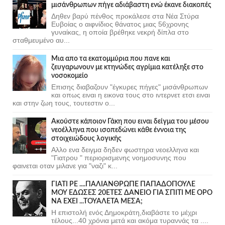
μισάνθρωπων πήγε αδιάβαστη ενώ έκανε διακοπές
Δηθεν βαρύ πένθος προκάλεσε στα Νέα Στύρα
Ευβοίας ο αιφνίδιος θάνατος μιας 56χρονης
γυναίκας, η οποία βρέθηκε νεκρή δίπλα στο
σταθμευμένο αυ...
Μια απο τα εκατομμύρια που πανε και
ζευγαρωνουν με κτηνώδες αγρίμια κατέληξε στο
νοσοκομείο
Επισης διαβαζουν "έγκυρες πήγες" μισάνθρωπων
και οπως ειναι η εικονα τους στο ιντερνετ ετσι ειναι
και στην ζωη τους, τουτεστιν ο...
Ακούστε κάποιον Γάκη που ειναι δείγμα του μέσου
νεοέλληνα που ισοπεδώνει κάθε έννοια της
στοιχειώδους λογικής
Αλλο ενα δειγμα δηδεν φωστηρα νεοελληνα και
"Γιατρου " περιορισμενης νοημοσυνης που
φαινεται οταν μιλανε για "ναζι" κ...
ΓΙΑΤΙ ΡΕ ....ΠΑΛΙΑΝΘΡΩΠΕ ΠΑΠΑΔΟΠΟΥΛΕ
ΜΟΥ ΕΔΩΣΕΣ 20ΕΤΕΣ ΔΑΝΕΙΟ ΓΙΑ ΣΠΙΤΙ ΜΕ ΟΡΟ
ΝΑ ΕΧΕΙ ...ΤΟΥΑΛΕΤΑ ΜΕΣΑ;
Η επιστολή ενός Δημοκράτη,διαβάστε το μέχρι
τέλους...40 χρόνια μετά και ακόμα τυραννάς τα ....