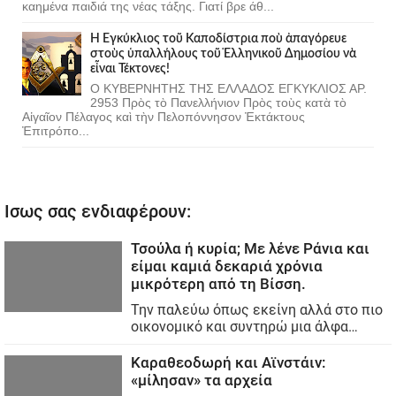
καημένα παιδιά της νέας τάξης. Γιατί βρε άθ...
Ἡ Ἐγκύκλιος τοῦ Καποδίστρια ποὺ ἀπαγόρευε
στοὺς ὑπαλλήλους τοῦ Ἑλληνικοῦ Δημοσίου νὰ
εἶναι Τέκτονες!
Ο ΚΥΒΕΡΝΗΤΗΣ ΤΗΣ ΕΛΛΑΔΟΣ ΕΓΚΥΚΛΙΟΣ ΑΡ.
2953 Πρὸς τὸ Πανελλήνιον Πρὸς τοὺς κατὰ τὸ
Αἰγαῖον Πέλαγος καὶ τὴν Πελοπόννησον Ἐκτάκτους
Ἐπιτρόπο...