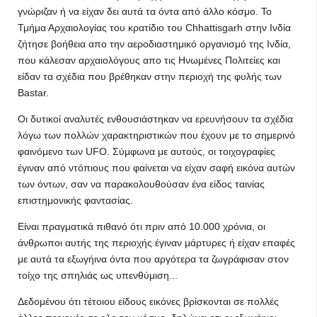
γνώριζαν ή να είχαν δει αυτά τα όντα από άλλο κόσμο. Το
Τμήμα Αρχαιολογίας του κρατίδιο του Chhattisgarh στην Ινδία
ζήτησε βοήθεια απο την αεροδιαστημικό οργανισμό της Ινδία,
που κάλεσαν αρχαιολόγους απο τις Ηνωμένες Πολιτείες και
είδαν τα σχέδια που βρέθηκαν στην περιοχή της φυλής των
Bastar.
Οι δυτικοί αναλυτές ενθουσιάστηκαν να ερευνήσουν τα σχέδια
λόγω των πολλών χαρακτηριστικών που έχουν με το σημερινό
φαινόμενο των UFO. Σύμφωνα με αυτούς, οι τοιχογραφίες
έγιναν από ντόπιους που φαίνεται να είχαν σαφή εικόνα αυτών
των όντων, σαν να παρακολουθούσαν ένα είδος ταινίας
επιστημονικής φαντασίας.
Είναι πραγματικά πιθανό ότι πριν από 10.000 χρόνια, οι
άνθρωποι αυτής της περιοχής έγιναν μάρτυρες ή είχαν επαφές
με αυτά τα εξωγήινα όντα που αργότερα τα ζωγράφισαν στον
τοίχο της σπηλιάς ως υπενθύμιση...
Δεδομένου ότι τέτοιου είδους εικόνες βρίσκονται σε πολλές