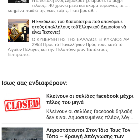
Η επιστολή ενός Δημοκράτη,διαβάστε το μέχρι
τέλους...40 χρόνια μετά και ακόμα τυραννάς τα ....
καημένα παιδιά της νέας τάξης. Γιατί βρε άθ...
Ἡ Ἐγκύκλιος τοῦ Καποδίστρια ποὺ ἀπαγόρευε
στοὺς ὑπαλλήλους τοῦ Ἑλληνικοῦ Δημοσίου νὰ
εἶναι Τέκτονες!
Ο ΚΥΒΕΡΝΗΤΗΣ ΤΗΣ ΕΛΛΑΔΟΣ ΕΓΚΥΚΛΙΟΣ ΑΡ.
2953 Πρὸς τὸ Πανελλήνιον Πρὸς τοὺς κατὰ τὸ
Αἰγαῖον Πέλαγος καὶ τὴν Πελοπόννησον Ἐκτάκτους
Ἐπιτρόπο...