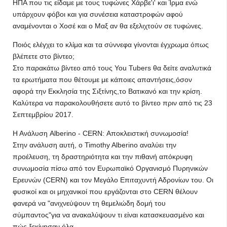
ΗΠΑ που τις είδαμε με τους τυφώνες Χάρβε'ι' και Ίρμα ενώ
υπάρχουν φόβοι και για συνέσεια καταστροφών αφού
αναμένονται ο Χοσέ και ο Μαξ αν θα εξελιχτούν σε τυφώνες.
Ποιός ελέγχει το κλίμα και τα σύννεφα γίνονται έγχρωμα όπως
βλέπετε στο βίντεο;
Στο παρακάτω βίντεο από τους You Tubers θα δείτε αναλυτικά
τα ερωτήματα που θέτουμε με κάποιες απαντήσεις,όσον
αφορά την Εκκλησία της Σιξτίνης,το Βατικανό και την κρίση.
Καλύτερα να παρακολουθήσετε αυτό το βίντεο πριν από τις 23
Σεπτεμβρίου 2017.
Η Ανάλυση Alberino - CERN: Αποκλειστική συνωμοσία!
Στην ανάλυση αυτή, ο Timothy Alberino αναλύει την
προέλευση, τη δραστηριότητα και την πιθανή απόκρυφη
συνωμοσία πίσω από τον Ευρωπαϊκό Οργανισμό Πυρηνικών
Ερευνών (CERN) και τον Μεγάλο Επιταχυντή Αδρονίων του. Οι
φυσικοί και οι μηχανικοί που εργάζονται στο CERN θέλουν
φανερά να "ανιχνεύψουν τη θεμελιώδη δομή του
σύμπαντος"για να ανακαλύψουν τι είναι κατασκευασμένο και
πώς ξεκίνησαν όλα.