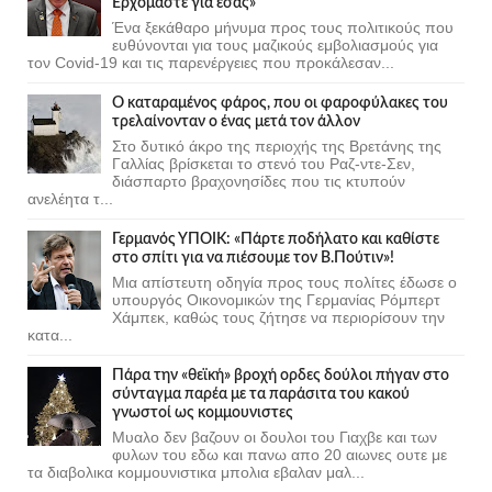
Ερχόμαστε για εσάς»
Ένα ξεκάθαρο μήνυμα προς τους πολιτικούς που
ευθύνονται για τους μαζικούς εμβολιασμούς για
τον Covid-19 και τις παρενέργειες που προκάλεσαν...
Ο καταραμένος φάρος, που οι φαροφύλακες του
τρελαίνονταν ο ένας μετά τον άλλον
Στο δυτικό άκρο της περιοχής της Βρετάνης της
Γαλλίας βρίσκεται το στενό του Ραζ-ντε-Σεν,
διάσπαρτο βραχονησίδες που τις κτυπούν
ανελέητα τ...
Γερμανός ΥΠΟΙΚ: «Πάρτε ποδήλατο και καθίστε
στο σπίτι για να πιέσουμε τον Β.Πούτιν»!
Μια απίστευτη οδηγία προς τους πολίτες έδωσε ο
υπουργός Οικονομικών της Γερμανίας Ρόμπερτ
Χάμπεκ, καθώς τους ζήτησε να περιορίσουν την
κατα...
Πάρα την «θεϊκή» βροχή ορδες δούλοι πήγαν στο
σύνταγμα παρέα με τα παράσιτα του κακού
γνωστοί ως κομμουνιστες
Μυαλο δεν βαζουν οι δουλοι του Γιαχβε και των
φυλων του εδω και πανω απο 20 αιωνες ουτε με
τα διαβολικα κομμουνιστικα μπολια εβαλαν μαλ...