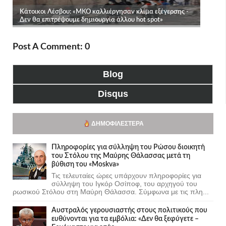
Post A Comment: 0
Blog
Disqus
ΔΗΜΟΦΙΛΈΣΤΕΡΑ
Πληροφορίες για σύλληψη του Ρώσου διοικητή
του Στόλου της Mαύρης Θάλασσας μετά τη
βύθιση του «Moskva»
Τις τελευταίες ώρες υπάρχουν πληροφορίες για
σύλληψη του Ιγκόρ Οσίποφ, του αρχηγού του
ρωσικού Στόλου στη Μαύρη Θάλασσα. Σύμφωνα με τις πλη...
Αυστραλός γερουσιαστής στους πολιτικούς που
ευθύνονται για τα εμβόλια: «Δεν θα ξεφύγετε –