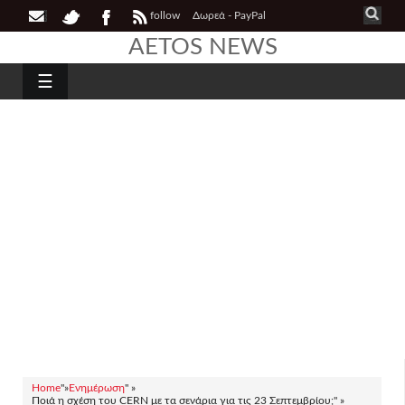
follow
Δωρεά - PayPal
AETOS NEWS
☰
Home
"»
Ενημέρωση
" »
Ποιά η σχέση του CERN με τα σενάρια για τις 23 Σεπτεμβρίου;" »