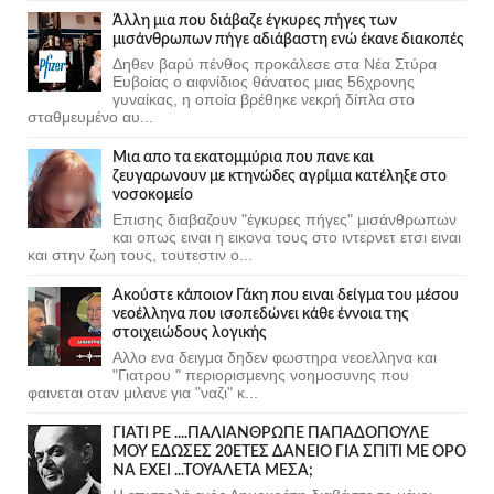
Άλλη μια που διάβαζε έγκυρες πήγες των
μισάνθρωπων πήγε αδιάβαστη ενώ έκανε διακοπές
Δηθεν βαρύ πένθος προκάλεσε στα Νέα Στύρα
Ευβοίας ο αιφνίδιος θάνατος μιας 56χρονης
γυναίκας, η οποία βρέθηκε νεκρή δίπλα στο
σταθμευμένο αυ...
Μια απο τα εκατομμύρια που πανε και
ζευγαρωνουν με κτηνώδες αγρίμια κατέληξε στο
νοσοκομείο
Επισης διαβαζουν "έγκυρες πήγες" μισάνθρωπων
και οπως ειναι η εικονα τους στο ιντερνετ ετσι ειναι
και στην ζωη τους, τουτεστιν ο...
Ακούστε κάποιον Γάκη που ειναι δείγμα του μέσου
νεοέλληνα που ισοπεδώνει κάθε έννοια της
στοιχειώδους λογικής
Αλλο ενα δειγμα δηδεν φωστηρα νεοελληνα και
"Γιατρου " περιορισμενης νοημοσυνης που
φαινεται οταν μιλανε για "ναζι" κ...
ΓΙΑΤΙ ΡΕ ....ΠΑΛΙΑΝΘΡΩΠΕ ΠΑΠΑΔΟΠΟΥΛΕ
ΜΟΥ ΕΔΩΣΕΣ 20ΕΤΕΣ ΔΑΝΕΙΟ ΓΙΑ ΣΠΙΤΙ ΜΕ ΟΡΟ
ΝΑ ΕΧΕΙ ...ΤΟΥΑΛΕΤΑ ΜΕΣΑ;